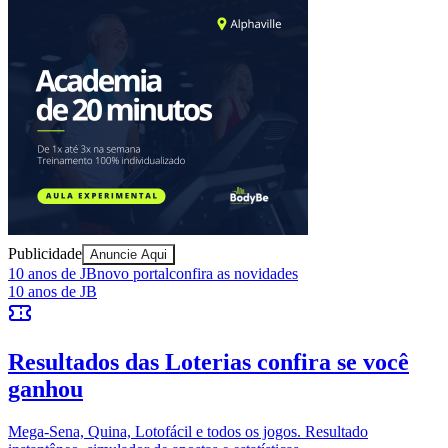
Ceará
Publicidade
Anuncie Aqui
10 anos de JB
novo portal
confira as novidades
10 anos de JB
Resultados das Loterias
confira se você
ganhou
Mega-Sena, Quina, Lotofácil e todos os jogos. Resultado