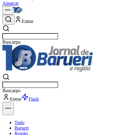
Anuncie
Entrar
Buscar
notí
Buscar
notí
Entrar
Explorar
Tudo
Barueri
Região