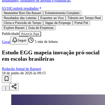
instantâneo, simulador de apostas e estatísticas.
03
/
10
Conferir resultados
Newsletter Bom Dia Barueri
Entretenimento Completo
Resultados das Loterias
Esportes ao Vivo
Trânsito em Tempo Real
Clima e Previsão do Tempo
Vagas de Emprego
Portal Pet
Explore Barueri
Guia de Empresas
Publicidade
Anuncie Aqui
Seguir
Geral
5
min de leitura
Estudo EGG mapeia inovação pró-social
Goiás
em escolas brasileiras
Redação Jornal de Barueri
18 de junho de 2026 às 09:15