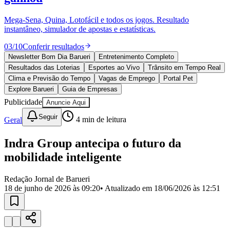
Divulgar Vagas
Novo
Publicidade Legal
Mega-Sena, Quina, Lotofácil e todos os jogos. Resultado
instantâneo, simulador de apostas e estatísticas.
Política
Eleições
03
/
10
Conferir resultados
Esportes
Saúde
Newsletter Bom Dia Barueri
Entretenimento Completo
Segurança
Resultados das Loterias
Esportes ao Vivo
Trânsito em Tempo Real
Cultura
Clima e Previsão do Tempo
Vagas de Emprego
Portal Pet
Meio Ambiente
Explore Barueri
Guia de Empresas
Obras
Publicidade
Anuncie Aqui
Educação
Seguir
Geral
4
min de leitura
Bairros de Barueri
Indra Group antecipa o futuro da
Selecione sua região
Para notícias da sua região
mobilidade inteligente
Aldeia
Aldeia da Serra
Aldeia de Barueri
Alphaville
Bairro
Jubran
Belval
Bethaville
Boa
Redação Jornal de Barueri
Vista
Califórnia
Carapicuíba
Centro
Chácaras Marco
Cidades da
18 de junho de 2026 às 09:20
• Atualizado em
18/06/2026 às 12:51
Região
Cotia
Cruz Preta
Engenho Novo
Fazenda
Militar
Itapevi
Jandira
Jardim Audir
Jardim Belval
Jardim
Califórnia
Jardim dos Altos
Jardim dos Camargos
Jardim
Esperança
Jardim Graziela
Jardim Iracema
Jardim Itaquiti
Jardim