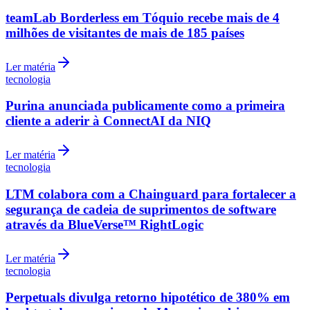
teamLab Borderless em Tóquio recebe mais de 4
milhões de visitantes de mais de 185 países
Ler matéria
tecnologia
Purina anunciada publicamente como a primeira
cliente a aderir à ConnectAI da NIQ
Ler matéria
Grêmio
tecnologia
LTM colabora com a Chainguard para fortalecer a
segurança de cadeia de suprimentos de software
através da BlueVerse™ RightLogic
Ler matéria
tecnologia
Perpetuals divulga retorno hipotético de 380% em