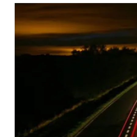
Julio
Jardim Líbano
Jardim Maria Cristina
Jardim Maria Helena
Jardim
Mutinga
Jardim Paraíso
Jardim Paulista
Jardim Reginalice
Jardim São
Luís
Jardim São Pedro
Jardim São Silvestre
Jardim Silveira
Jardim
Tupã
Jardim Tupanci
Mutinga
Nova Aldeinha
Osasco
Parque dos
Camargos
Parque Imperial
Parque Santa Luzia
Parque Viana
Pirapora
do Bom Jesus
Recanto Phrynéa
Santana de
Parnaíba
Silveira
Tamboré
Vale do Sol
Vila Barros
Vila Boa Vista
Vila
do Conde
Vila Engenho Novo
Vila Márcia
Vila Nossa Sra. da
Escada
Vila Porto
Votupoca
Para Sua Empresa
Anuncie no Portal
Guia de Empresas
Divulgar Vagas
Novo
Publicidade Legal
Negócios Regionais
Turismo
Segurança Regional
Hospitais Estaduais
Parques & Represas
Cidades da Região
Santana de Parnaíba
Osasco
Carapicuíba
Jandira
Itapevi
Cotia
Pirapora
do Bom Jesus
Araçariguama
Cajamar
Caieiras
Franco da