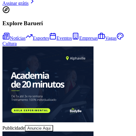
Assinar grátis
Explore Barueri
Juventude
Notícias
Esportes
Eventos
Empresas
Vagas
Cultura
Publicidade
Anuncie Aqui