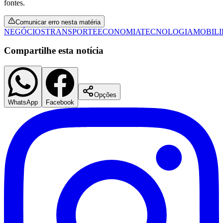
fontes.
Fluminense
Comunicar erro nesta matéria
NEGÓCIOS
TRANSPORTE
ECONOMIA
TECNOLOGIA
MOBIL
Compartilhe esta notícia
Opções
WhatsApp
Facebook