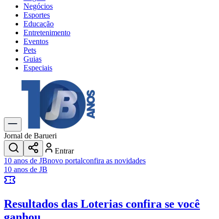
Negócios
Esportes
Educação
Entretenimento
Eventos
Pets
Guias
Especiais
Explore Tudo
Últimas Notícias
Previsão do Tempo
Trânsito e Rotas
Dia a Dia & Lazer
Jornal de Barueri
Transportes
Entrar
Gastronomia
10 anos de JB
novo portal
confira as novidades
Cinema & Shows
10 anos de JB
Jogos
Novo
Para Sua Empresa
Resultados das Loterias
confira se você
Anuncie no Portal
Cadastrar Empresa
ganhou