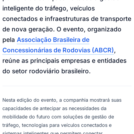
NBA
inteligente do tráfego, veículos
NFL
Fórmula 1
conectados e infraestruturas de transporte
UFC
Tênis (ATP)
de nova geração. O evento, organizado
MLB
NHL
pela
Associação Brasileira de
Atletismo
Vôlei
Concessionárias de Rodovias (ABCR)
,
NBB
reúne as principais empresas e entidades
Competições de Futebol
do setor rodoviário brasileiro.
Brasileirão Série A
Brasileirão Série B
Paulistão
Copa do Brasil
Libertadores
Sul-Americana
Nesta edição do evento, a companhia mostrará suas
Copa América
capacidades de antecipar as necessidades da
Champions League
Premier League
mobilidade do futuro com soluções de gestão de
La Liga
tráfego, tecnologias para veículos conectados e
Bundesliga
Mundial 2026
sistemas inteligentes que permitem conectar