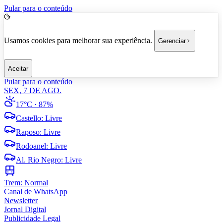
Pular para o conteúdo
Usamos cookies para melhorar sua experiência.
Gerenciar
Aceitar
Pular para o conteúdo
SEX, 7 DE AGO.
17°C
· 87%
Castello
:
Livre
Raposo
:
Livre
Rodoanel
:
Livre
Al. Rio Negro
:
Livre
Trem:
Normal
Canal de WhatsApp
Newsletter
Jornal Digital
Publicidade Legal