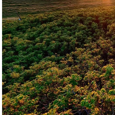
Atlético-MG