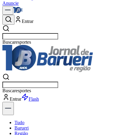
Anuncie
Entrar
Buscar
polí
Buscar
polí
Entrar
Explorar
Tudo
Barueri
Região