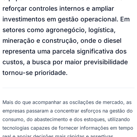
NBA
reforçar controles internos e ampliar
NFL
Fórmula 1
investimentos em gestão operacional. Em
UFC
Tênis (ATP)
setores como agronegócio, logística,
MLB
NHL
mineração e construção, onde o diesel
Atletismo
Vôlei
representa uma parcela significativa dos
NBB
custos, a busca por maior previsibilidade
Competições de Futebol
tornou-se prioridade.
Brasileirão Série A
Brasileirão Série B
Paulistão
Copa do Brasil
Libertadores
Sul-Americana
Mais do que acompanhar as oscilações de mercado, as
Copa América
empresas passaram a concentrar esforços na gestão do
Champions League
Premier League
consumo, do abastecimento e dos estoques, utilizando
La Liga
tecnologias capazes de fornecer informações em tempo
Bundesliga
Mundial 2026
real e apoiar decisões mais rápidas e assertivas.