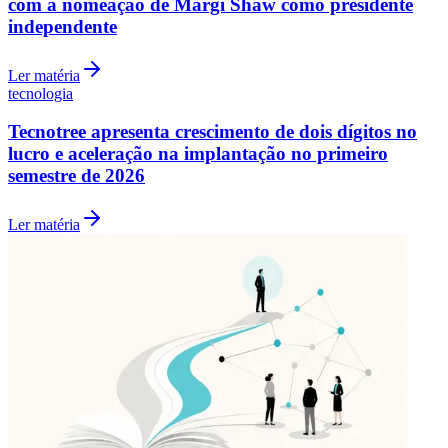
com a nomeação de Margi Shaw como presidente
independente
Ler matéria
Vasco
tecnologia
Tecnotree apresenta crescimento de dois dígitos no
lucro e aceleração na implantação no primeiro
semestre de 2026
Ler matéria