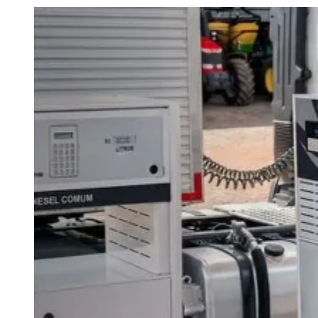
Julio
Jardim Líbano
Jardim Maria Cristina
Jardim Maria Helena
Jardim
Mutinga
Jardim Paraíso
Jardim Paulista
Jardim Reginalice
Jardim São
Luís
Jardim São Pedro
Jardim São Silvestre
Jardim Silveira
Jardim
Tupã
Jardim Tupanci
Mutinga
Nova Aldeinha
Osasco
Parque dos
Camargos
Parque Imperial
Parque Santa Luzia
Parque Viana
Pirapora
do Bom Jesus
Recanto Phrynéa
Santana de
Parnaíba
Silveira
Tamboré
Vale do Sol
Vila Barros
Vila Boa Vista
Vila
do Conde
Vila Engenho Novo
Vila Márcia
Vila Nossa Sra. da
Escada
Vila Porto
Votupoca
Para Sua Empresa
Anuncie no Portal
Guia de Empresas
Divulgar Vagas
Novo
Publicidade Legal
Negócios Regionais
Turismo
Segurança Regional
Hospitais Estaduais
Parques & Represas
Cidades da Região
Santana de Parnaíba
Osasco
Carapicuíba
Jandira
Itapevi
Cotia
Pirapora
do Bom Jesus
Araçariguama
Cajamar
Caieiras
Franco da