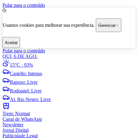
Pular para o conteúdo
Usamos cookies para melhorar sua experiência.
Gerenciar
Aceitar
Pular para o conteúdo
QUI, 6 DE AGO.
15°C
· 93%
Castello
:
Intenso
Raposo
:
Livre
Rodoanel
:
Livre
Al. Rio Negro
:
Livre
Trem:
Normal
Canal de WhatsApp
Newsletter
Jornal Digital
Publicidade Legal