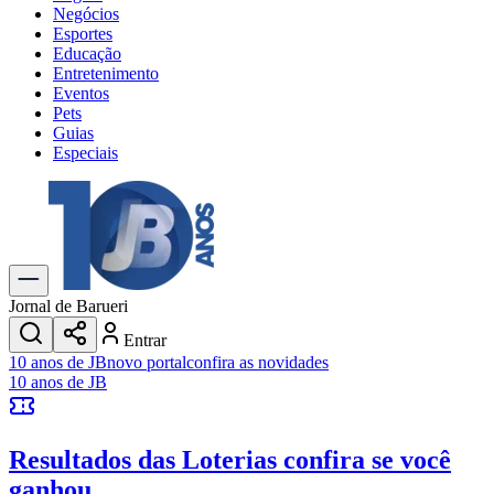
Negócios
Esportes
Educação
Entretenimento
Eventos
Pets
Guias
Especiais
Explore Tudo
Últimas Notícias
Previsão do Tempo
Trânsito e Rotas
Dia a Dia & Lazer
Jornal de Barueri
Transportes
Entrar
Gastronomia
10 anos de JB
novo portal
confira as novidades
Cinema & Shows
10 anos de JB
Jogos
Novo
Para Sua Empresa
Resultados das Loterias
confira se você
Anuncie no Portal
Cadastrar Empresa
ganhou