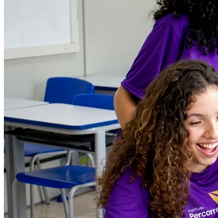
Atlético-MG