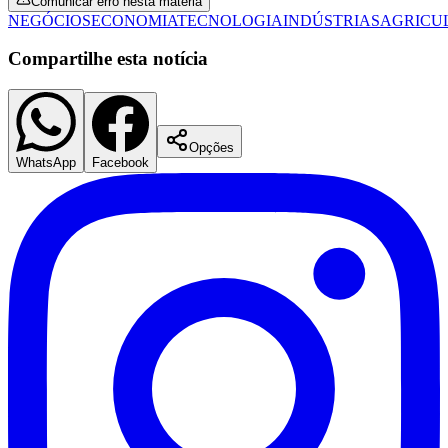
Comunicar erro nesta matéria
NEGÓCIOS
ECONOMIA
TECNOLOGIA
INDÚSTRIAS
AGRICU
Compartilhe esta notícia
Opções
WhatsApp
Facebook
Flamengo