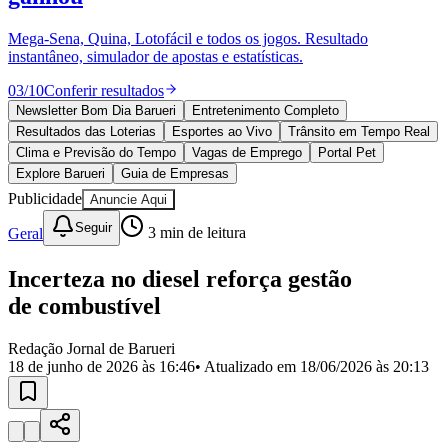
Divulgar Vagas
Novo
Publicidade Legal
Mega-Sena, Quina, Lotofácil e todos os jogos. Resultado
instantâneo, simulador de apostas e estatísticas.
Política
Eleições
03
/
10
Conferir resultados
Esportes
Saúde
Newsletter Bom Dia Barueri
Entretenimento Completo
Segurança
Resultados das Loterias
Esportes ao Vivo
Trânsito em Tempo Real
Cultura
Clima e Previsão do Tempo
Vagas de Emprego
Portal Pet
Meio Ambiente
Explore Barueri
Guia de Empresas
Obras
Publicidade
Anuncie Aqui
Educação
Seguir
Geral
3
min de leitura
Bairros de Barueri
Incerteza no diesel reforça gestão
Selecione sua região
Para notícias da sua região
de combustível
Aldeia
Aldeia da Serra
Aldeia de Barueri
Alphaville
Bairro
Jubran
Belval
Bethaville
Boa
Redação Jornal de Barueri
Vista
Califórnia
Carapicuíba
Centro
Chácaras Marco
Cidades da
18 de junho de 2026 às 16:46
• Atualizado em
18/06/2026 às 20:13
Região
Cotia
Cruz Preta
Engenho Novo
Fazenda
Militar
Itapevi
Jandira
Jardim Audir
Jardim Belval
Jardim
Califórnia
Jardim dos Altos
Jardim dos Camargos
Jardim
Esperança
Jardim Graziela
Jardim Iracema
Jardim Itaquiti
Jardim