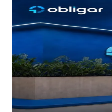
Paulistão, Brasileirão, Champions League e mais. Placar em tempo
real, classificação e notícias esportivas.
04
/
10
Acompanhar jogos
Newsletter Bom Dia Barueri
Entretenimento Completo
Resultados das Loterias
Esportes ao Vivo
Trânsito em Tempo Real
Clima e Previsão do Tempo
Vagas de Emprego
Portal Pet
Explore Barueri
Guia de Empresas
Publicidade
Anuncie Aqui
Seguir
Geral
3
min de leitura
Obligar monitora R$ 1 bilhão em
dívidas estruturadas
Redação Jornal de Barueri
02 de julho de 2026 às 10:33