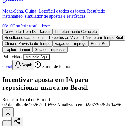
Divulgar Vagas
Novo
Publicidade Legal
Mega-Sena, Quina, Lotofácil e todos os jogos. Resultado
instantâneo, simulador de apostas e estatísticas.
Política
Eleições
03
/
10
Conferir resultados
Esportes
Saúde
Newsletter Bom Dia Barueri
Entretenimento Completo
Segurança
Resultados das Loterias
Esportes ao Vivo
Trânsito em Tempo Real
Cultura
Clima e Previsão do Tempo
Vagas de Emprego
Portal Pet
Meio Ambiente
Explore Barueri
Guia de Empresas
Obras
Publicidade
Anuncie Aqui
Educação
Seguir
Geral
3
min de leitura
Bairros de Barueri
Incentivar aposta em IA para
Selecione sua região
Para notícias da sua região
reposicionar marca no Brasil
Aldeia
Aldeia da Serra
Aldeia de Barueri
Alphaville
Bairro
Jubran
Belval
Bethaville
Boa
Redação Jornal de Barueri
Vista
Califórnia
Carapicuíba
Centro
Chácaras Marco
Cidades da
02 de julho de 2026 às 10:56
• Atualizado em
02/07/2026 às 14:56
Região
Cotia
Cruz Preta
Engenho Novo
Fazenda
Militar
Itapevi
Jandira
Jardim Audir
Jardim Belval
Jardim
Califórnia
Jardim dos Altos
Jardim dos Camargos
Jardim
Esperança
Jardim Graziela
Jardim Iracema
Jardim Itaquiti
Jardim