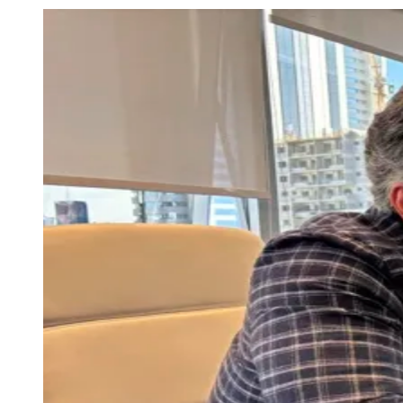
Julio
Jardim Líbano
Jardim Maria Cristina
Jardim Maria Helena
Jardim
Mutinga
Jardim Paraíso
Jardim Paulista
Jardim Reginalice
Jardim São
Luís
Jardim São Pedro
Jardim São Silvestre
Jardim Silveira
Jardim
Tupã
Jardim Tupanci
Mutinga
Nova Aldeinha
Osasco
Parque dos
Camargos
Parque Imperial
Parque Santa Luzia
Parque Viana
Pirapora
do Bom Jesus
Recanto Phrynéa
Santana de
Parnaíba
Silveira
Tamboré
Vale do Sol
Vila Barros
Vila Boa Vista
Vila
do Conde
Vila Engenho Novo
Vila Márcia
Vila Nossa Sra. da
Escada
Vila Porto
Votupoca
Para Sua Empresa
Anuncie no Portal
Guia de Empresas
Divulgar Vagas
Novo
Publicidade Legal
Negócios Regionais
Turismo
Segurança Regional
Hospitais Estaduais
Parques & Represas
Cidades da Região
Santana de Parnaíba
Osasco
Carapicuíba
Jandira
Itapevi
Cotia
Pirapora
do Bom Jesus
Araçariguama
Cajamar
Caieiras
Franco da