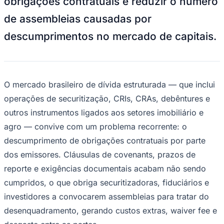
Juventude
Obligar
—
Foto:
Divulgação
A Obligar, fundada por Ulisses Fernando e
Giovane Duarte, que dividem hoje as
funções de CEO e COO, respectivamente,
quer centralizar o monitoramento de
obrigações contratuais e reduzir o número