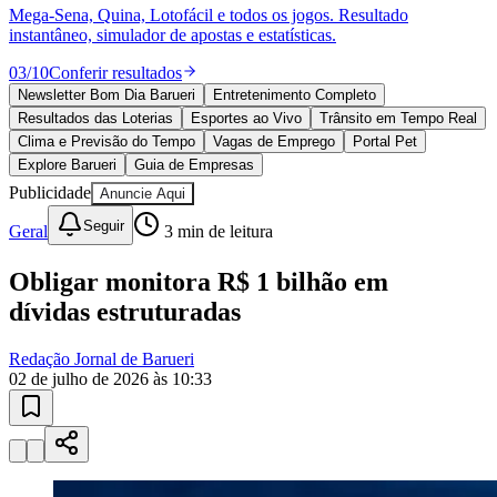
10 anos de JB
novo portal
confira as novidades
10 anos de JB
Esportes ao Vivo
placares e tabelas
Vitória
atualizadas