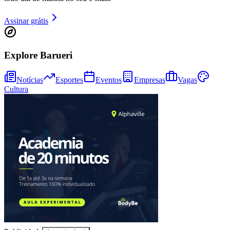
Assinar grátis
Explore Barueri
Notícias
Esportes
Eventos
Empresas
Vagas
Cultura
Athletico-PR