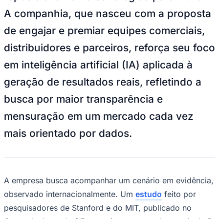
NBA
A companhia, que nasceu com a proposta
NFL
Fórmula 1
de engajar e premiar equipes comerciais,
UFC
Tênis (ATP)
distribuidores e parceiros, reforça seu foco
MLB
NHL
em inteligência artificial (IA) aplicada à
Atletismo
Vôlei
geração de resultados reais, refletindo a
NBB
busca por maior transparência e
Competições de Futebol
mensuração em um mercado cada vez
Brasileirão Série A
Brasileirão Série B
mais orientado por dados.
Paulistão
Copa do Brasil
Libertadores
Sul-Americana
Copa América
Champions League
A empresa busca acompanhar um cenário em evidência,
Premier League
observado internacionalmente. Um
estudo
feito por
La Liga
Bundesliga
pesquisadores de Stanford e do MIT, publicado no
Mundial 2026