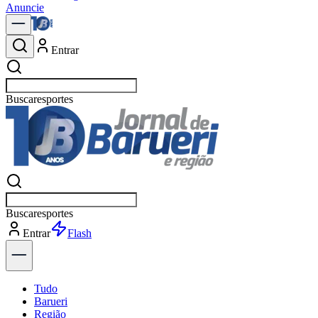
Anuncie
Entrar
Buscar
política
Buscar
política
Entrar
Explorar
Tudo
Barueri
Região