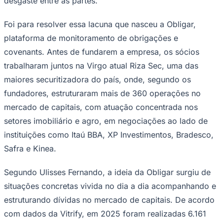
de assembleias causadas por
descumprimentos no mercado de capitais.
O mercado brasileiro de dívida estruturada — que inclui
Ceará
operações de securitização, CRIs, CRAs, debêntures e
outros instrumentos ligados aos setores imobiliário e
agro — convive com um problema recorrente: o
descumprimento de obrigações contratuais por parte
dos emissores. Cláusulas de covenants, prazos de
reporte e exigências documentais acabam não sendo
cumpridos, o que obriga securitizadoras, fiduciários e
investidores a convocarem assembleias para tratar do
desenquadramento, gerando custos extras, waiver fee e
desgaste entre as partes.