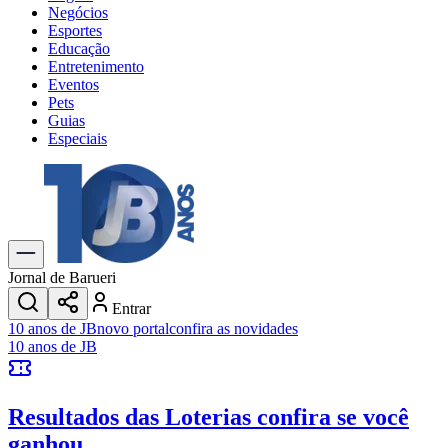
Negócios
Esportes
Educação
Entretenimento
Eventos
Pets
Guias
Especiais
Explore Tudo
Últimas Notícias
Previsão do Tempo
Trânsito e Rotas
Dia a Dia & Lazer
Jornal de Barueri
Transportes
Entrar
Gastronomia
10 anos de JB
novo portal
confira as novidades
Cinema & Shows
10 anos de JB
Jogos
Novo
Para Sua Empresa
Resultados das Loterias
confira se você
Anuncie no Portal
Cadastrar Empresa
ganhou