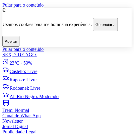
Pular para o conteúdo
Usamos cookies para melhorar sua experiência.
Gerenciar
Aceitar
Pular para o conteúdo
SEX, 7 DE AGO.
23°C
· 59%
Castello
:
Livre
Raposo
:
Livre
Rodoanel
:
Livre
Al. Rio Negro
:
Moderado
Trem:
Normal
Canal de WhatsApp
Newsletter
Jornal Digital
Publicidade Legal