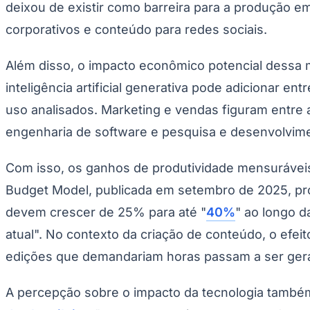
deixou de existir como barreira para a produção e
Copa do Brasil
Libertadores
corporativos e conteúdo para redes sociais.
Sul-Americana
Copa América
Champions League
Além disso, o impacto econômico potencial dessa m
Premier League
La Liga
inteligência artificial generativa pode adicionar entr
Bundesliga
Mundial 2026
uso analisados. Marketing e vendas figuram entre
engenharia de software e pesquisa e desenvolvim
Times - Ir direto
Com isso, os ganhos de produtividade mensurávei
Budget Model, publicada em setembro de 2025, pr
devem crescer de 25% para até "
40%
" ao longo d
atual". No contexto da criação de conteúdo, o efei
edições que demandariam horas passam a ser gerado
A percepção sobre o impacto da tecnologia também 