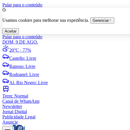
Pular para o conteúdo
Usamos cookies para melhorar sua experiência.
Gerenciar
Aceitar
Pular para o conteúdo
DOM, 9 DE AGO.
20°C
· 77%
Castello
:
Livre
Raposo
:
Livre
Rodoanel
:
Livre
Al. Rio Negro
:
Livre
Trem:
Normal
Canal de WhatsApp
Newsletter
Jornal Digital
Publicidade Legal
Anuncie