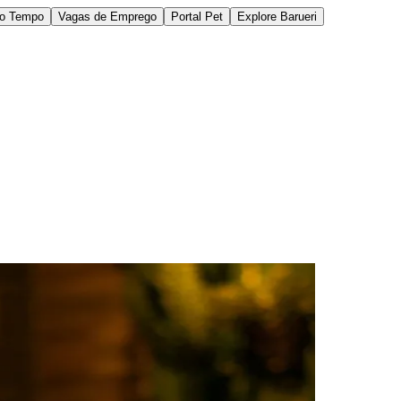
do Tempo
Vagas de Emprego
Portal Pet
Explore Barueri
des da Região
Cotia
Cruz Preta
Engenho Novo
Fazenda
im Iracema
Jardim Itaquiti
Jardim Julio
Jardim Líbano
Jardim Maria
vestre
Jardim Silveira
Jardim Tupã
Jardim Tupanci
Mutinga
Nova
arnaíba
Silveira
Tamboré
Vale do Sol
Vila Barros
Vila Boa Vista
Vila do