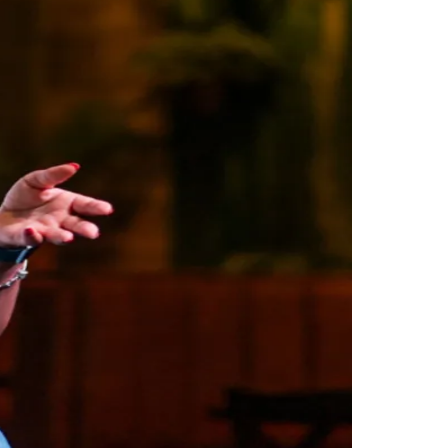
Morato
Taboão da Serra
Embu das Artes
São Roque