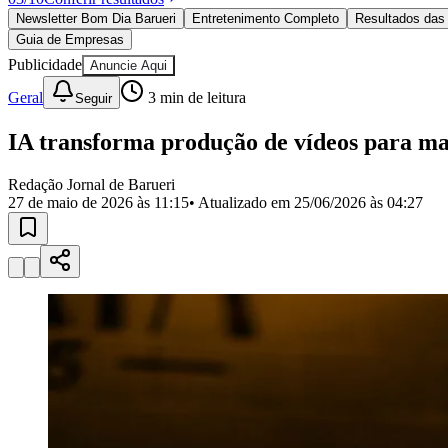
Política
Newsletter Bom Dia Barueri
Entretenimento Completo
Resultados das 
Eleições
Guia de Empresas
Esportes
Saúde
Publicidade
Anuncie Aqui
Segurança
Geral
3
min de leitura
Seguir
Cultura
Meio Ambiente
Obras
IA transforma produção de vídeos para ma
Educação
Redação Jornal de Barueri
Bairros de Barueri
27 de maio de 2026 às 11:15
• Atualizado em
25/06/2026 às 04:27
Selecione sua região
Para notícias da sua região
Aldeia
Aldeia da Serra
Aldeia de Barueri
Alphaville
Bairro Jubran
Belva
Militar
Itapevi
Jandira
Jardim Audir
Jardim Belval
Jardim Califórnia
Jard
Cristina
Jardim Maria Helena
Jardim Mutinga
Jardim Paraíso
Jardim Pau
Aldeinha
Osasco
Parque dos Camargos
Parque Imperial
Parque Santa L
Conde
Vila Engenho Novo
Vila Márcia
Vila Nossa Sra. da Escada
Vila
Para Sua Empresa
Anuncie no Portal
Guia de Empresas
Divulgar Vagas
Novo