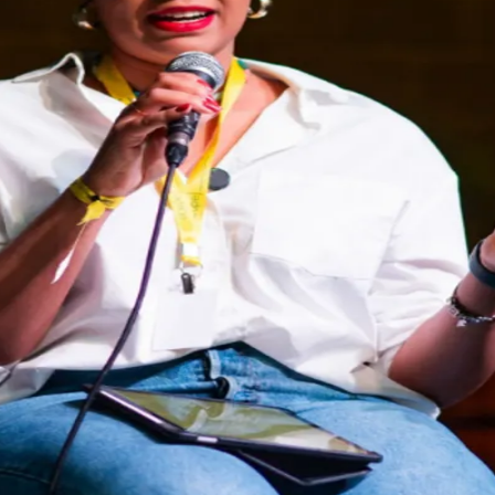
do Bom Jesus
Araçariguama
Cajamar
Caieiras
Franco da Rocha
Francisco 