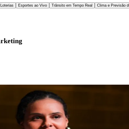
Loterias
Esportes ao Vivo
Trânsito em Tempo Real
Clima e Previsão 
rketing
l
Bethaville
Boa Vista
Califórnia
Carapicuíba
Centro
Chácaras Marco
Cida
im dos Altos
Jardim dos Camargos
Jardim Esperança
Jardim Graziela
Jard
lista
Jardim Reginalice
Jardim São Luís
Jardim São Pedro
Jardim São Sil
uzia
Parque Viana
Pirapora do Bom Jesus
Recanto Phrynéa
Santana de P
 Porto
Votupoca