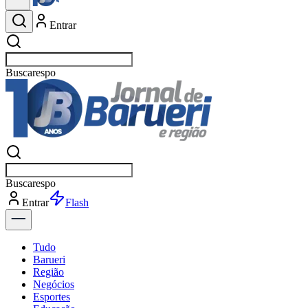
Entrar
Buscar
esportes
Buscar
esportes
Entrar
Flash
Tudo
Barueri
Região
Negócios
Esportes