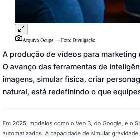
Panorama Econômico
Para Sua Empresa
Anuncie no Portal
Verificar Empresa
Novo
Anunciar Vagas
Novo
Arquivo Ocupe
—
Foto:
Divulgação
Publicidade Legal
A produção de vídeos para marketing 
NBA
NFL
O avanço das ferramentas de inteligênc
Fórmula 1
UFC
Tênis (ATP)
imagens, simular física, criar person
MLB
NHL
natural, está redefinindo o que equip
Atletismo
Vôlei
NBB
Competições de Futebol
Em 2025, modelos como o Veo 3, do Google, e o Sor
Brasileirão Série A
Brasileirão Série B
automatizados. A capacidade de simular gravidade, i
Paulistão