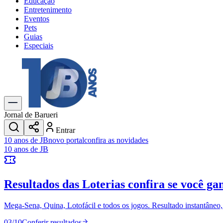
Educação
Entretenimento
Eventos
Pets
Guias
Especiais
Explore Tudo
Últimas Notícias
Previsão do Tempo
Trânsito e Rotas
Dia a Dia & Lazer
Jornal de Barueri
Transportes
Entrar
Gastronomia
10 anos de JB
novo portal
confira as novidades
Cinema & Shows
10 anos de JB
Jogos
Novo
Para Sua Empresa
Resultados das Loterias
confira se você ga
Anuncie no Portal
Cadastrar Empresa
Divulgar Vagas
Novo
Mega-Sena, Quina, Lotofácil e todos os jogos. Resultado instantâneo, s
Publicidade Legal
03
/
10
Conferir resultados