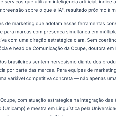
serviços que utilizam inteligência artificial, índic
preensão sobre o que é IA", resultado próximo à m
uipes de marketing que adotam essas ferramentas c
te para marcas com presença simultânea em múltiplo
tiva com uma direção estratégica clara. Sem coerên
, sócia e head de Comunicação da Ocupe, doutora em 
s brasileiros sentem nervosismo diante dos produt
Corinthians
ia por parte das marcas. Para equipes de marketing,
uma variável competitiva concreta — não apenas uma
Ocupe, com atuação estratégica na integração das 
 (Unicamp) e mestra em Linguística pela Universidad