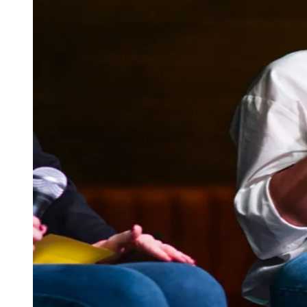
Publicidade Legal
Negócios Regionais
Turismo
Segurança Regional
Hospitais Estaduais
Parques & Represas
Cidades da Região
Santana de Parnaíba
Osasco
Carapicuíba
Jandira
Itapevi
Cotia
Pirapora 
Para Sua Empresa
Anuncie Regional
Guia de Empresas
Vagas na Região
Novo
Hub de Negócios
Guia Comercial
Selo Verificado
Portal Educacional
Agenda de Vestibulares
Vagas de Emprego
Concursos
Panorama Econômico