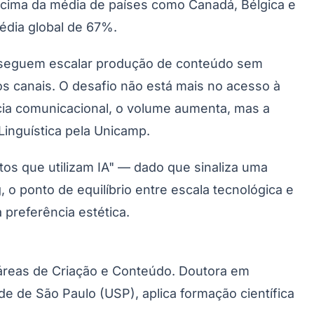
e acima da média de países como Canadá, Bélgica e
édia global de 67%.
onseguem escalar produção de conteúdo sem
s canais. O desafio não está mais no acesso à
cia comunicacional, o volume aumenta, mas a
Linguística pela Unicamp.
os que utilizam IA" — dado que sinaliza uma
Palmeiras
 o ponto de equilíbrio entre escala tecnológica e
 preferência estética.
áreas de Criação e Conteúdo. Doutora em
e de São Paulo (USP), aplica formação científica