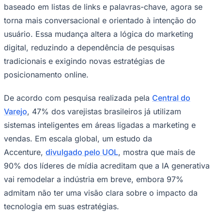
NBA
baseado em listas de links e palavras-chave, agora se
NFL
torna mais conversacional e orientado à intenção do
Fórmula 1
UFC
usuário. Essa mudança altera a lógica do marketing
Tênis (ATP)
digital, reduzindo a dependência de pesquisas
MLB
NHL
tradicionais e exigindo novas estratégias de
Atletismo
Vôlei
posicionamento online.
NBB
De acordo com pesquisa realizada pela
Central do
Competições de Futebol
Varejo
, 47% dos varejistas brasileiros já utilizam
Brasileirão Série A
Brasileirão Série B
sistemas inteligentes em áreas ligadas a marketing e
Paulistão
vendas. Em escala global, um estudo da
Copa do Brasil
Libertadores
Accenture,
divulgado pelo UOL
, mostra que mais de
Sul-Americana
90% dos líderes de mídia acreditam que a IA generativa
Copa América
Champions League
vai remodelar a indústria em breve, embora 97%
Premier League
admitam não ter uma visão clara sobre o impacto da
La Liga
Bundesliga
tecnologia em suas estratégias.
Mundial 2026