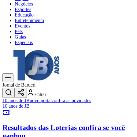
Negócios
Esportes
Educação
Entretenimento
Eventos
Pets
Guias
Especiais
Explore Tudo
Últimas Notícias
Previsão do Tempo
Trânsito e Rotas
Dia a Dia & Lazer
Jornal de Barueri
Transportes
Entrar
Gastronomia
10 anos de JB
novo portal
confira as novidades
Cinema & Shows
10 anos de JB
Jogos
Novo
Para Sua Empresa
Resultados das Loterias
confira se você
Anuncie no Portal
Cadastrar Empresa
ganhou