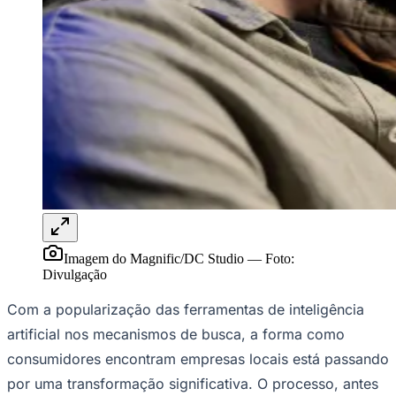
Rocha
Francisco Morato
Taboão da Serra
Embu das Artes
São Roque
Para Sua Empresa
Anuncie Regional
Guia de Empresas
Vagas na Região
Novo
Hub de Negócios
Guia Comercial
Selo Verificado
Portal Educacional
Agenda de Vestibulares
Vagas de Emprego
Concursos
Panorama Econômico
Imagem do Magnific/DC Studio
—
Foto:
Panorama Econômico
Divulgação
Para Sua Empresa
Com a popularização das ferramentas de inteligência
Anuncie no Portal
artificial nos mecanismos de busca, a forma como
Verificar Empresa
Novo
Anunciar Vagas
Novo
consumidores encontram empresas locais está passando
Publicidade Legal
por uma transformação significativa. O processo, antes