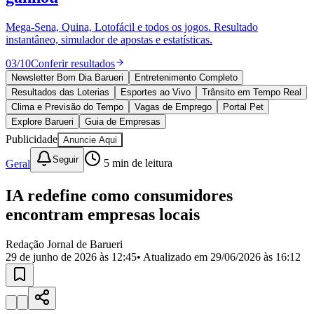
Divulgar Vagas
Novo
Publicidade Legal
Mega-Sena, Quina, Lotofácil e todos os jogos. Resultado
instantâneo, simulador de apostas e estatísticas.
Política
Eleições
03
/
10
Conferir resultados
Esportes
Saúde
Newsletter Bom Dia Barueri
Entretenimento Completo
Segurança
Resultados das Loterias
Esportes ao Vivo
Trânsito em Tempo Real
Cultura
Clima e Previsão do Tempo
Vagas de Emprego
Portal Pet
Meio Ambiente
Explore Barueri
Guia de Empresas
Obras
Publicidade
Anuncie Aqui
Educação
Seguir
Geral
5
min de leitura
Bairros de Barueri
IA redefine como consumidores
Selecione sua região
Para notícias da sua região
encontram empresas locais
Aldeia
Aldeia da Serra
Aldeia de Barueri
Alphaville
Bairro
Jubran
Belval
Bethaville
Boa
Redação Jornal de Barueri
Vista
Califórnia
Carapicuíba
Centro
Chácaras Marco
Cidades da
29 de junho de 2026 às 12:45
• Atualizado em
29/06/2026 às 16:12
Região
Cotia
Cruz Preta
Engenho Novo
Fazenda
Militar
Itapevi
Jandira
Jardim Audir
Jardim Belval
Jardim
Califórnia
Jardim dos Altos
Jardim dos Camargos
Jardim
Esperança
Jardim Graziela
Jardim Iracema
Jardim Itaquiti
Jardim