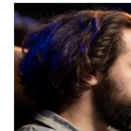
Julio
Jardim Líbano
Jardim Maria Cristina
Jardim Maria Helena
Jardim
Mutinga
Jardim Paraíso
Jardim Paulista
Jardim Reginalice
Jardim São
Luís
Jardim São Pedro
Jardim São Silvestre
Jardim Silveira
Jardim
Tupã
Jardim Tupanci
Mutinga
Nova Aldeinha
Osasco
Parque dos
Camargos
Parque Imperial
Parque Santa Luzia
Parque Viana
Pirapora
do Bom Jesus
Recanto Phrynéa
Santana de
Parnaíba
Silveira
Tamboré
Vale do Sol
Vila Barros
Vila Boa Vista
Vila
do Conde
Vila Engenho Novo
Vila Márcia
Vila Nossa Sra. da
Escada
Vila Porto
Votupoca
Para Sua Empresa
Anuncie no Portal
Guia de Empresas
Divulgar Vagas
Novo
Publicidade Legal
Negócios Regionais
Turismo
Segurança Regional
Hospitais Estaduais
Parques & Represas
Cidades da Região
Santana de Parnaíba
Osasco
Carapicuíba
Jandira
Itapevi
Cotia
Pirapora
do Bom Jesus
Araçariguama
Cajamar
Caieiras
Franco da