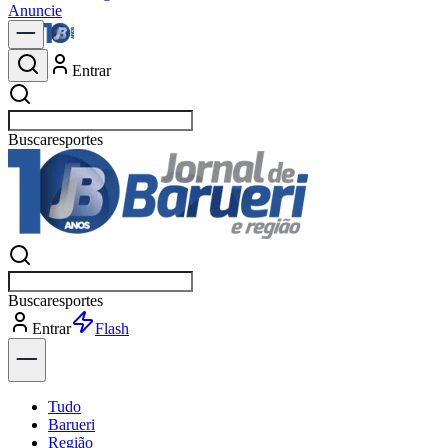
Anuncie
Entrar
Buscar
n
Buscar
n
Entrar
Explorar
Tudo
Barueri
Região