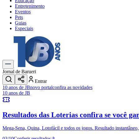
Educação
Entretenimento
Eventos
Pets
Guias
Especiais
Explore Tudo
Últimas Notícias
Previsão do Tempo
Trânsito e Rotas
Dia a Dia & Lazer
Jornal de Barueri
Transportes
Entrar
Gastronomia
10 anos de JB
novo portal
confira as novidades
Cinema & Shows
10 anos de JB
Jogos
Novo
Para Sua Empresa
Resultados das Loterias
confira se você ga
Anuncie no Portal
Cadastrar Empresa
Divulgar Vagas
Novo
Mega-Sena, Quina, Lotofácil e todos os jogos. Resultado instantâneo, s
Publicidade Legal
03
/
10
Conferir resultados