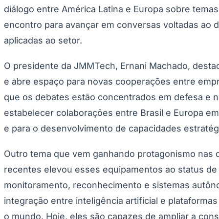
Copa do Brasil
diálogo entre América Latina e Europa sobre temas 
Libertadores
Sul-Americana
encontro para avançar em conversas voltadas ao des
Copa América
aplicadas ao setor.
Champions League
Premier League
La Liga
O presidente da JMMTech, Ernani Machado, destaca
Bundesliga
Mundial 2026
e abre espaço para novas cooperações entre empr
Times - Ir direto
que os debates estão concentrados em defesa e na
estabelecer colaborações entre Brasil e Europa e
e para o desenvolvimento de capacidades estratégi
Outro tema que vem ganhando protagonismo nas dis
recentes elevou esses equipamentos ao status de
monitoramento, reconhecimento e sistemas autôno
integração entre inteligência artificial e platafo
o mundo. Hoje, eles são capazes de ampliar a con