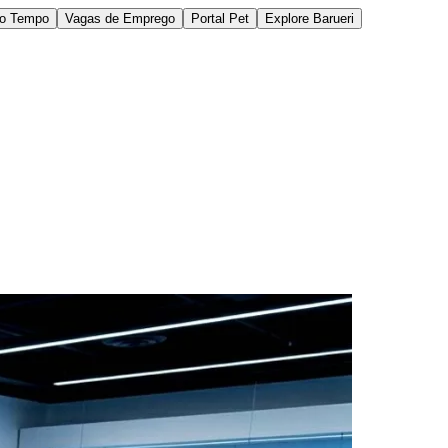
do Tempo
Vagas de Emprego
Portal Pet
Explore Barueri
des da Região
Cotia
Cruz Preta
Engenho Novo
Fazenda
im Iracema
Jardim Itaquiti
Jardim Julio
Jardim Líbano
Jardim Maria
vestre
Jardim Silveira
Jardim Tupã
Jardim Tupanci
Mutinga
Nova
arnaíba
Silveira
Tamboré
Vale do Sol
Vila Barros
Vila Boa Vista
Vila do