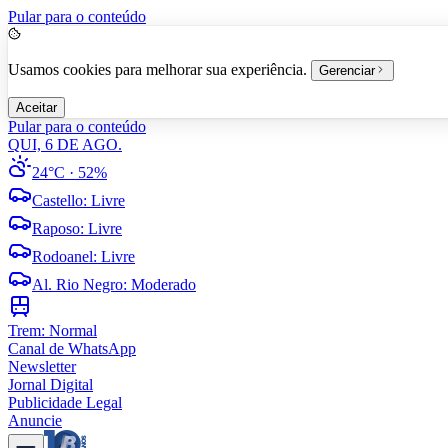
Pular para o conteúdo
Usamos cookies para melhorar sua experiência.
Gerenciar
Aceitar
Pular para o conteúdo
QUI, 6 DE AGO.
24°C
· 52%
Castello
:
Livre
Raposo
:
Livre
Rodoanel
:
Livre
Al. Rio Negro
:
Moderado
Trem:
Normal
Canal de WhatsApp
Newsletter
Jornal Digital
Publicidade Legal
Anuncie