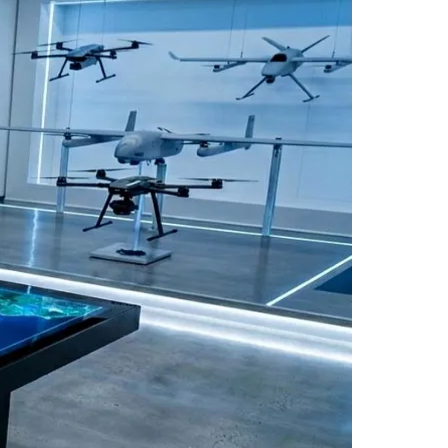
Morato
Taboão da Serra
Embu das Artes
São Roque