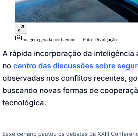
Panorama Econômico
Para Sua Empresa
Anuncie no Portal
Verificar Empresa
Novo
Anunciar Vagas
Novo
Imagem gerada por Gemini
—
Foto:
Divulgação
Publicidade Legal
A rápida incorporação da inteligência 
NBA
NFL
no
centro das discussões sobre segu
Fórmula 1
UFC
Tênis (ATP)
observadas nos conflitos recentes, g
MLB
NHL
buscando novas formas de cooperação 
Atletismo
Vôlei
tecnológica.
NBB
Competições de Futebol
Brasileirão Série A
Brasileirão Série B
Esse cenário pautou os debates da XXIII Conferênci
Paulistão