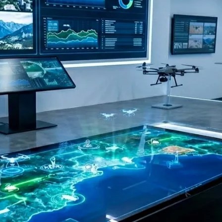
do Bom Jesus
Araçariguama
Cajamar
Caieiras
Franco da Rocha
Francisco 