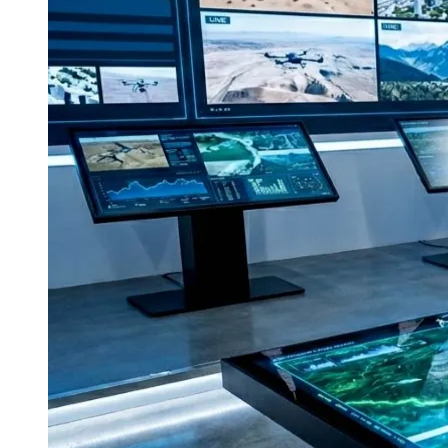
Publicidade Legal
Negócios Regionais
Turismo
Segurança Regional
Hospitais Estaduais
Parques & Represas
Cidades da Região
Santana de Parnaíba
Osasco
Carapicuíba
Jandira
Itapevi
Cotia
Pirapora 
Para Sua Empresa
Anuncie Regional
Guia de Empresas
Vagas na Região
Novo
Hub de Negócios
Guia Comercial
Selo Verificado
Portal Educacional
Agenda de Vestibulares
Vagas de Emprego
Concursos
Panorama Econômico