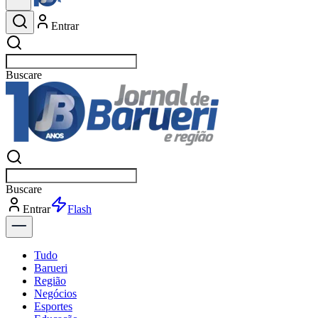
Entrar
Buscar
esportes
Buscar
esportes
Entrar
Flash
Tudo
Barueri
Região
Negócios
Esportes