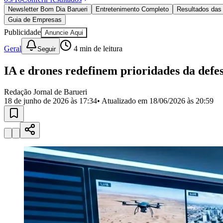
Política
Newsletter Bom Dia Barueri
Entretenimento Completo
Resultados das 
Eleições
Guia de Empresas
Esportes
Saúde
Publicidade
Anuncie Aqui
Segurança
Geral
4
min de leitura
Seguir
Cultura
Meio Ambiente
Obras
IA e drones redefinem prioridades da defes
Educação
Redação Jornal de Barueri
Bairros de Barueri
18 de junho de 2026 às 17:34
• Atualizado em
18/06/2026 às 20:59
Selecione sua região
Para notícias da sua região
Aldeia
Aldeia da Serra
Aldeia de Barueri
Alphaville
Bairro Jubran
Belva
Militar
Itapevi
Jandira
Jardim Audir
Jardim Belval
Jardim Califórnia
Jard
Cristina
Jardim Maria Helena
Jardim Mutinga
Jardim Paraíso
Jardim Pau
Aldeinha
Osasco
Parque dos Camargos
Parque Imperial
Parque Santa L
Conde
Vila Engenho Novo
Vila Márcia
Vila Nossa Sra. da Escada
Vila
Para Sua Empresa
Anuncie no Portal
Guia de Empresas
Divulgar Vagas
Novo