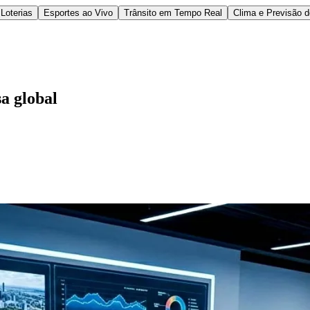
Loterias
Esportes ao Vivo
Trânsito em Tempo Real
Clima e Previsão 
a global
l
Bethaville
Boa Vista
Califórnia
Carapicuíba
Centro
Chácaras Marco
Cida
im dos Altos
Jardim dos Camargos
Jardim Esperança
Jardim Graziela
Jard
lista
Jardim Reginalice
Jardim São Luís
Jardim São Pedro
Jardim São Sil
uzia
Parque Viana
Pirapora do Bom Jesus
Recanto Phrynéa
Santana de P
 Porto
Votupoca