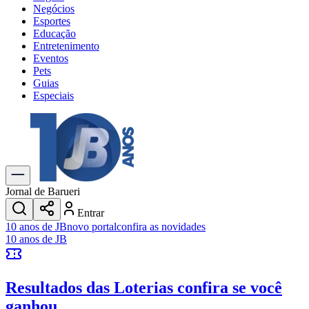
Negócios
Esportes
Educação
Entretenimento
Eventos
Pets
Guias
Especiais
Explore Tudo
Últimas Notícias
Previsão do Tempo
Trânsito e Rotas
Dia a Dia & Lazer
Jornal de Barueri
Transportes
Entrar
Gastronomia
10 anos de JB
novo portal
confira as novidades
Cinema & Shows
10 anos de JB
Jogos
Novo
Para Sua Empresa
Resultados das Loterias
confira se você
Anuncie no Portal
Cadastrar Empresa
ganhou