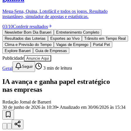
Divulgar Vagas
Novo
Publicidade Legal
Mega-Sena, Quina, Lotofácil e todos os jogos. Resultado
instantâneo, simulador de apostas e estatísticas.
Política
Eleições
03
/
10
Conferir resultados
Esportes
Saúde
Newsletter Bom Dia Barueri
Entretenimento Completo
Segurança
Resultados das Loterias
Esportes ao Vivo
Trânsito em Tempo Real
Cultura
Clima e Previsão do Tempo
Vagas de Emprego
Portal Pet
Meio Ambiente
Explore Barueri
Guia de Empresas
Obras
Publicidade
Anuncie Aqui
Educação
Seguir
Geral
3
min de leitura
Bairros de Barueri
IA avança e ganha papel estratégico
Selecione sua região
Para notícias da sua região
nas empresas
Aldeia
Aldeia da Serra
Aldeia de Barueri
Alphaville
Bairro
Jubran
Belval
Bethaville
Boa
Redação Jornal de Barueri
Vista
Califórnia
Carapicuíba
Centro
Chácaras Marco
Cidades da
30 de junho de 2026 às 10:39
• Atualizado em
30/06/2026 às 15:34
Região
Cotia
Cruz Preta
Engenho Novo
Fazenda
Militar
Itapevi
Jandira
Jardim Audir
Jardim Belval
Jardim
Califórnia
Jardim dos Altos
Jardim dos Camargos
Jardim
Esperança
Jardim Graziela
Jardim Iracema
Jardim Itaquiti
Jardim