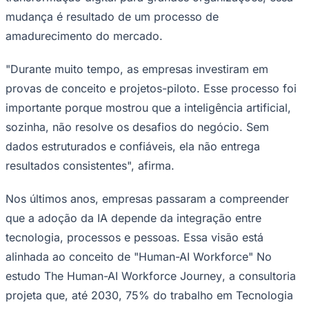
Rocha
Francisco Morato
Taboão da Serra
Embu das Artes
São Roque
Para Sua Empresa
mudança é resultado de um processo de
amadurecimento do mercado.
Anuncie Regional
Guia de Empresas
Vagas na Região
Novo
"Durante muito tempo, as empresas investiram em
Hub de Negócios
provas de conceito e projetos-piloto. Esse processo foi
Guia Comercial
importante porque mostrou que a inteligência artificial,
Selo Verificado
Portal Educacional
sozinha, não resolve os desafios do negócio. Sem
Agenda de Vestibulares
dados estruturados e confiáveis, ela não entrega
Vagas de Emprego
Concursos
resultados consistentes", afirma.
Panorama Econômico
Nos últimos anos, empresas passaram a compreender
Panorama Econômico
que a adoção da IA depende da integração entre
Para Sua Empresa
tecnologia, processos e pessoas. Essa visão está
Anuncie no Portal
alinhada ao conceito de "Human-AI Workforce" No
Verificar Empresa
Novo
estudo
The Human-AI Workforce Journey
, a consultoria
Anunciar Vagas
Novo
Publicidade Legal
projeta que, até 2030, 75% do trabalho em Tecnologia