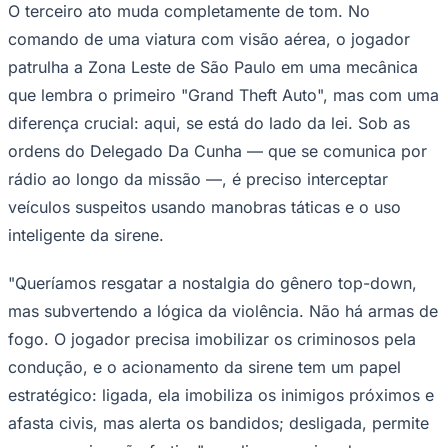
revelando desde a infância humilde em Santos até a
frustração de ver o sonho olímpico escapar por um erro
administrativo no quartel.
O segundo capítulo transpõe essa mesma disciplina para
o ambiente militar. Em uma fase de plataforma com
obstáculos, o jogador precisa correr, saltar e se
equilibrar por cenários do 2º Batalhão de Infantaria Leve
(2º BIL), onde Da Cunha serviu como oficial temporário
Goiás
por oito anos. Lembrando Pitfall, ele pula sobre arames
farpados, jacarés e pântanos como desafios de
habilidade.
Patrulhando a Zona Leste de São Paulo
O terceiro ato muda completamente de tom. No