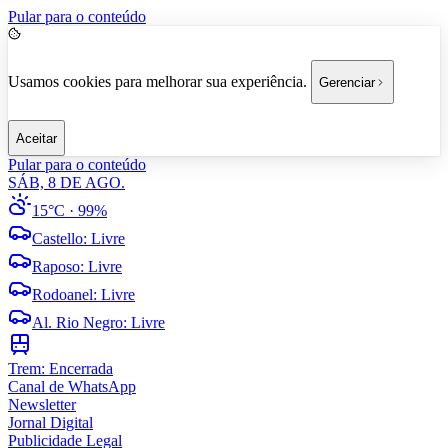
Pular para o conteúdo
Usamos cookies para melhorar sua experiência.
Gerenciar
Aceitar
Pular para o conteúdo
SÁB, 8 DE AGO.
15°C
· 99%
Castello
:
Livre
Raposo
:
Livre
Rodoanel
:
Livre
Al. Rio Negro
:
Livre
Trem:
Encerrada
Canal de WhatsApp
Newsletter
Jornal Digital
Publicidade Legal