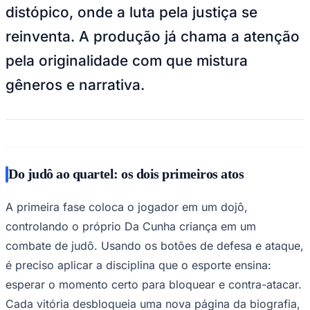
Unir a trajetória real de um parlamentar
com a linguagem dos videogames parece
Juventude
uma tarefa ambiciosa, mas é exatamente o
que faz "Da Cunha: O Caminho do
Guerreiro", um jogo independente
brasileiro que acaba de ser lançado
gratuitamente para navegador. A obra
percorre, em cinco capítulos interativos, a
vida do deputado federal Delegado Da
Cunha, desde os tatames da Baixada
Santista até os corredores do Congresso
Nacional — e ainda avança para um futuro