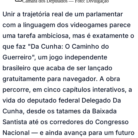
Sport
Camara dos Deputados
—
Foto:
Divulgação