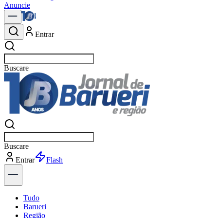
Anuncie
Entrar
Buscar
n
Buscar
n
Entrar
Explorar
Tudo
Barueri
Região