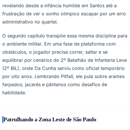
distópico, onde a luta pela justiça se
reinventa. A produção já chama a atenção
pela originalidade com que mistura
gêneros e narrativa.
Ceará
Do judô ao quartel: os dois primeiros atos
A primeira fase coloca o jogador em um dojô,
controlando o próprio Da Cunha criança em um
combate de judô. Usando os botões de defesa e ataque,
é preciso aplicar a disciplina que o esporte ensina:
esperar o momento certo para bloquear e contra-atacar.
Cada vitória desbloqueia uma nova página da biografia,