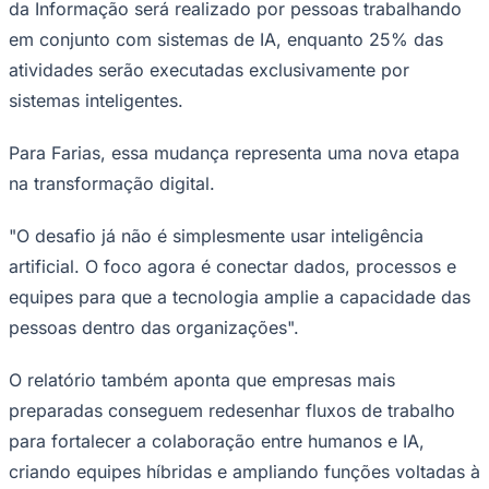
da Informação será realizado por pessoas trabalhando
NBA
NFL
em conjunto com sistemas de IA, enquanto 25% das
Fórmula 1
UFC
atividades serão executadas exclusivamente por
Tênis (ATP)
sistemas inteligentes.
MLB
NHL
Atletismo
Para Farias, essa mudança representa uma nova etapa
Vôlei
na transformação digital.
NBB
Competições de Futebol
"O desafio já não é simplesmente usar inteligência
Brasileirão Série A
artificial. O foco agora é conectar dados, processos e
Brasileirão Série B
equipes para que a tecnologia amplie a capacidade das
Paulistão
Copa do Brasil
pessoas dentro das organizações".
Libertadores
Sul-Americana
Copa América
O relatório também aponta que empresas mais
Champions League
preparadas conseguem redesenhar fluxos de trabalho
Premier League
La Liga
para fortalecer a colaboração entre humanos e IA,
Bundesliga
criando equipes híbridas e ampliando funções voltadas à
Mundial 2026