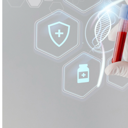
Atlético-MG