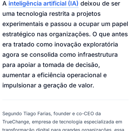
Julio
Jardim Líbano
Jardim Maria Cristina
Jardim Maria Helena
Jardim
A
inteligência artificial (IA)
deixou de ser
Mutinga
Jardim Paraíso
Jardim Paulista
Jardim Reginalice
Jardim São
Luís
Jardim São Pedro
Jardim São Silvestre
Jardim Silveira
Jardim
uma tecnologia restrita a projetos
Tupã
Jardim Tupanci
Mutinga
Nova Aldeinha
Osasco
Parque dos
experimentais e passou a ocupar um papel
Camargos
Parque Imperial
Parque Santa Luzia
Parque Viana
Pirapora
do Bom Jesus
Recanto Phrynéa
Santana de
estratégico nas organizações. O que antes
Parnaíba
Silveira
Tamboré
Vale do Sol
Vila Barros
Vila Boa Vista
Vila
do Conde
Vila Engenho Novo
Vila Márcia
Vila Nossa Sra. da
era tratado como inovação exploratória
Escada
Vila Porto
Votupoca
Para Sua Empresa
agora se consolida como infraestrutura
Anuncie no Portal
para apoiar a tomada de decisão,
Guia de Empresas
Divulgar Vagas
Novo
aumentar a eficiência operacional e
Publicidade Legal
impulsionar a geração de valor.
Negócios Regionais
Turismo
Segurança Regional
Hospitais Estaduais
Parques & Represas
Segundo Tiago Farias, founder e co-CEO da
Cidades da Região
Santana de Parnaíba
Osasco
Carapicuíba
Jandira
Itapevi
Cotia
Pirapora
TrueChange, empresa de tecnologia especializada em
do Bom Jesus
Araçariguama
Cajamar
Caieiras
Franco da
transformação digital para grandes organizações, essa