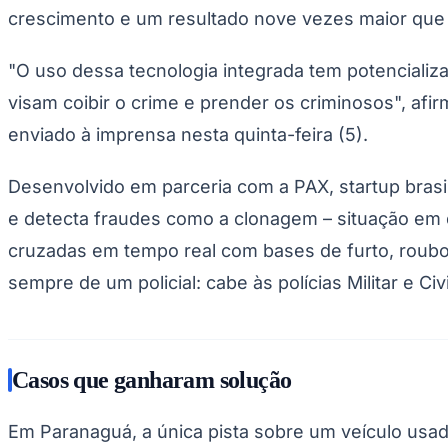
Copa do Brasil
crescimento e um resultado nove vezes maior que o r
Libertadores
Sul-Americana
Copa América
"O uso dessa tecnologia integrada tem potencializ
Champions League
visam coibir o crime e prender os criminosos", af
Premier League
La Liga
enviado à imprensa nesta quinta-feira (5).
Bundesliga
Mundial 2026
Desenvolvido em parceria com a PAX, startup brasil
Times - Ir direto
e detecta fraudes como a clonagem – situação em
cruzadas em tempo real com bases de furto, roubo 
sempre de um policial: cabe às polícias Militar e Civ
Casos que ganharam solução
Em Paranaguá, a única pista sobre um veículo usad