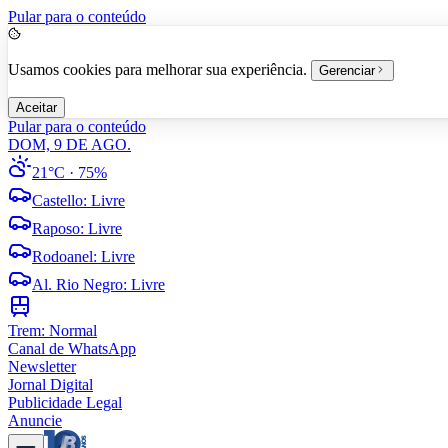
Pular para o conteúdo
Usamos cookies para melhorar sua experiência.
Gerenciar
Aceitar
Pular para o conteúdo
DOM, 9 DE AGO.
21°C
· 75%
Castello
:
Livre
Raposo
:
Livre
Rodoanel
:
Livre
Al. Rio Negro
:
Livre
Trem:
Normal
Canal de WhatsApp
Newsletter
Jornal Digital
Publicidade Legal
Anuncie