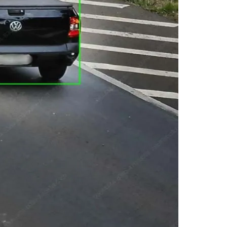
Morato
Taboão da Serra
Embu das Artes
São Roque