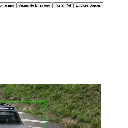
do Tempo
Vagas de Emprego
Portal Pet
Explore Barueri
des da Região
Cotia
Cruz Preta
Engenho Novo
Fazenda
im Iracema
Jardim Itaquiti
Jardim Julio
Jardim Líbano
Jardim Maria
vestre
Jardim Silveira
Jardim Tupã
Jardim Tupanci
Mutinga
Nova
arnaíba
Silveira
Tamboré
Vale do Sol
Vila Barros
Vila Boa Vista
Vila do