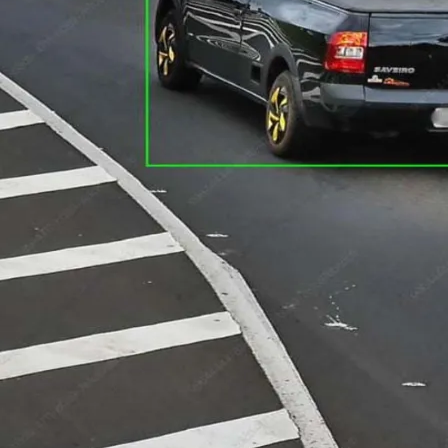
do Bom Jesus
Araçariguama
Cajamar
Caieiras
Franco da Rocha
Francisco 