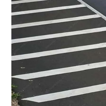
Publicidade Legal
Negócios Regionais
Turismo
Segurança Regional
Hospitais Estaduais
Parques & Represas
Cidades da Região
Santana de Parnaíba
Osasco
Carapicuíba
Jandira
Itapevi
Cotia
Pirapora 
Para Sua Empresa
Anuncie Regional
Guia de Empresas
Vagas na Região
Novo
Hub de Negócios
Guia Comercial
Selo Verificado
Portal Educacional
Agenda de Vestibulares
Vagas de Emprego
Concursos
Panorama Econômico