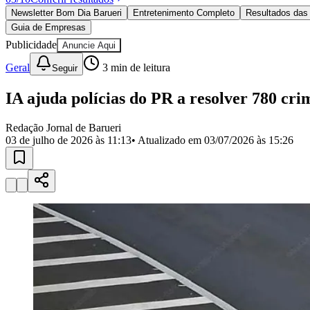
Política
Newsletter Bom Dia Barueri
Entretenimento Completo
Resultados das 
Eleições
Guia de Empresas
Esportes
Saúde
Publicidade
Anuncie Aqui
Segurança
Geral
3
min de leitura
Seguir
Cultura
Meio Ambiente
Obras
IA ajuda polícias do PR a resolver 780 cri
Educação
Redação Jornal de Barueri
Bairros de Barueri
03 de julho de 2026 às 11:13
• Atualizado em
03/07/2026 às 15:26
Selecione sua região
Para notícias da sua região
Aldeia
Aldeia da Serra
Aldeia de Barueri
Alphaville
Bairro Jubran
Belva
Militar
Itapevi
Jandira
Jardim Audir
Jardim Belval
Jardim Califórnia
Jard
Cristina
Jardim Maria Helena
Jardim Mutinga
Jardim Paraíso
Jardim Pau
Aldeinha
Osasco
Parque dos Camargos
Parque Imperial
Parque Santa L
Conde
Vila Engenho Novo
Vila Márcia
Vila Nossa Sra. da Escada
Vila
Para Sua Empresa
Anuncie no Portal
Guia de Empresas
Divulgar Vagas
Novo