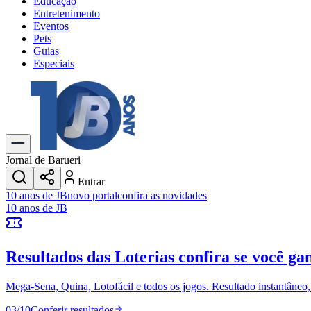
Educação
Entretenimento
Eventos
Pets
Guias
Especiais
Explore Tudo
Últimas Notícias
Previsão do Tempo
Trânsito e Rotas
Dia a Dia & Lazer
Jornal de Barueri
Transportes
Entrar
Gastronomia
10 anos de JB
novo portal
confira as novidades
Cinema & Shows
10 anos de JB
Jogos
Novo
Para Sua Empresa
Resultados das Loterias
confira se você ga
Anuncie no Portal
Cadastrar Empresa
Divulgar Vagas
Novo
Mega-Sena, Quina, Lotofácil e todos os jogos. Resultado instantâneo, s
Publicidade Legal
03
/
10
Conferir resultados