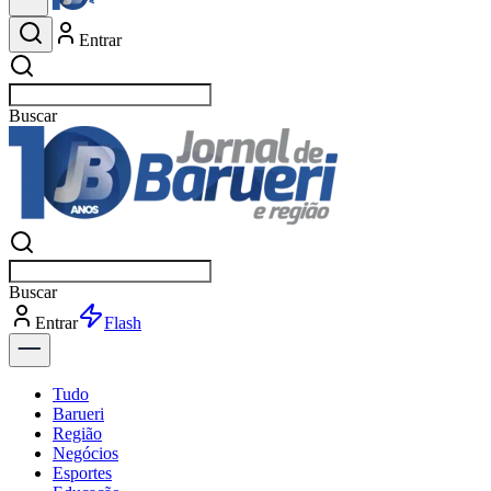
Entrar
Buscar
esportes
Buscar
esportes
Entrar
Flash
Tudo
Barueri
Região
Negócios
Esportes