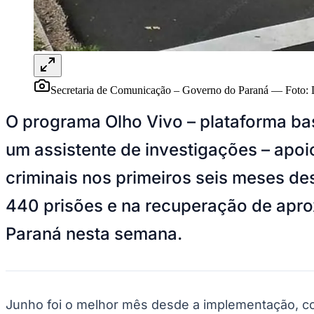
Panorama Econômico
Para Sua Empresa
Anuncie no Portal
Verificar Empresa
Novo
Anunciar Vagas
Novo
Secretaria de Comunicação – Governo do Paraná
—
Foto:
Publicidade Legal
O programa
Olho Vivo
– plataforma bas
NBA
NFL
um assistente de investigações – apo
Fórmula 1
UFC
Tênis (ATP)
criminais nos primeiros seis meses de
MLB
NHL
440 prisões e na recuperação de apr
Atletismo
Vôlei
Paraná nesta semana.
NBB
Competições de Futebol
Brasileirão Série A
Brasileirão Série B
Junho foi o melhor mês desde a implementação, co
Paulistão