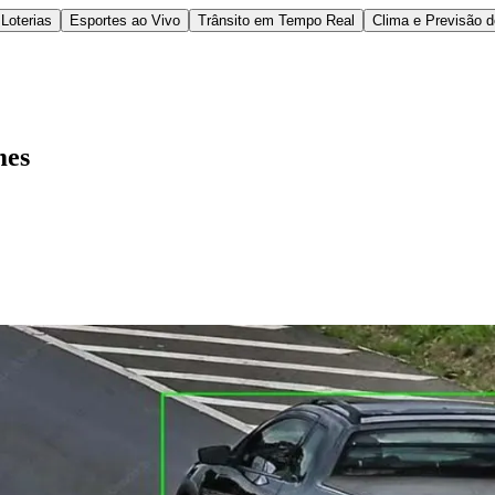
Loterias
Esportes ao Vivo
Trânsito em Tempo Real
Clima e Previsão 
mes
l
Bethaville
Boa Vista
Califórnia
Carapicuíba
Centro
Chácaras Marco
Cida
im dos Altos
Jardim dos Camargos
Jardim Esperança
Jardim Graziela
Jard
lista
Jardim Reginalice
Jardim São Luís
Jardim São Pedro
Jardim São Sil
uzia
Parque Viana
Pirapora do Bom Jesus
Recanto Phrynéa
Santana de P
 Porto
Votupoca