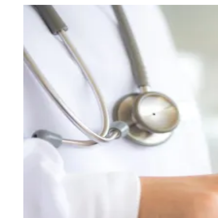
Julio
Jardim Líbano
Jardim Maria Cristina
Jardim Maria Helena
Jardim
Mutinga
Jardim Paraíso
Jardim Paulista
Jardim Reginalice
Jardim São
Luís
Jardim São Pedro
Jardim São Silvestre
Jardim Silveira
Jardim
Tupã
Jardim Tupanci
Mutinga
Nova Aldeinha
Osasco
Parque dos
Camargos
Parque Imperial
Parque Santa Luzia
Parque Viana
Pirapora
do Bom Jesus
Recanto Phrynéa
Santana de
Parnaíba
Silveira
Tamboré
Vale do Sol
Vila Barros
Vila Boa Vista
Vila
do Conde
Vila Engenho Novo
Vila Márcia
Vila Nossa Sra. da
Escada
Vila Porto
Votupoca
Para Sua Empresa
Anuncie no Portal
Guia de Empresas
Divulgar Vagas
Novo
Publicidade Legal
Negócios Regionais
Turismo
Segurança Regional
Hospitais Estaduais
Parques & Represas
Cidades da Região
Santana de Parnaíba
Osasco
Carapicuíba
Jandira
Itapevi
Cotia
Pirapora
do Bom Jesus
Araçariguama
Cajamar
Caieiras
Franco da