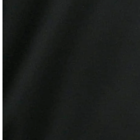
Atlético-MG