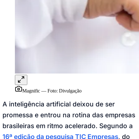
Rocha
Francisco Morato
Taboão da Serra
Embu das Artes
São Roque
Para Sua Empresa
Anuncie Regional
Guia de Empresas
Vagas na Região
Novo
Hub de Negócios
Guia Comercial
Selo Verificado
Portal Educacional
Agenda de Vestibulares
Vagas de Emprego
Concursos
Panorama Econômico
Magnific
—
Foto:
Divulgação
Panorama Econômico
A inteligência artificial deixou de ser
Para Sua Empresa
promessa e entrou na rotina das empresas
Anuncie no Portal
Verificar Empresa
Novo
brasileiras em ritmo acelerado. Segundo a
Anunciar Vagas
Novo
Publicidade Legal
16ª edição da pesquisa TIC Empresas
, do