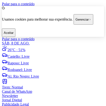
Pular para o conteúdo
Usamos cookies para melhorar sua experiência.
Gerenciar
Aceitar
Pular para o conteúdo
SÁB, 8 DE AGO.
26°C
· 51%
Castello
:
Livre
Raposo
:
Livre
Rodoanel
:
Livre
Al. Rio Negro
:
Livre
Trem:
Normal
Canal de WhatsApp
Newsletter
Jornal Digital
Publicidade Legal