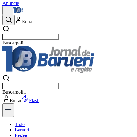
Anuncie
Entrar
Buscar
notíc
Buscar
notí
Entrar
Explorar
Tudo
Barueri
Região