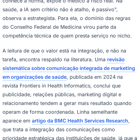
conhece a norma, expõe o médico a risco real. Na
saúde, a IA sem critério não é atalho, é passivo",
observa a estrategista. Para ela, o domínio das regras
do Conselho Federal de Medicina virou parte da
competência técnica de quem presta serviço no nicho.
A leitura de que o valor está na integração, e não na
tarefa, encontra respaldo na literatura. Uma
revisão
sistemática sobre comunicação integrada de marketing
São Paulo
em organizações de saúde
, publicada em 2024 na
revista Frontiers in Health Informatics, conclui que
publicidade, relações públicas, marketing digital e
relacionamento tendem a gerar mais resultado quando
operam de forma coordenada. Linha semelhante
aparece em
artigo da BMC Health Services Research
,
que trata a integração das comunicações como
prioridade estratégica das instituições de saúde, já que a