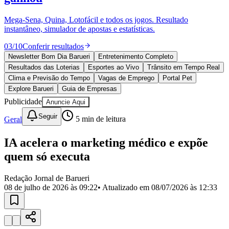
Divulgar Vagas
Novo
Publicidade Legal
Mega-Sena, Quina, Lotofácil e todos os jogos. Resultado
instantâneo, simulador de apostas e estatísticas.
Política
Eleições
03
/
10
Conferir resultados
Esportes
Saúde
Newsletter Bom Dia Barueri
Entretenimento Completo
Segurança
Resultados das Loterias
Esportes ao Vivo
Trânsito em Tempo Real
Cultura
Clima e Previsão do Tempo
Vagas de Emprego
Portal Pet
Meio Ambiente
Explore Barueri
Guia de Empresas
Obras
Publicidade
Anuncie Aqui
Educação
Seguir
Geral
5
min de leitura
Bairros de Barueri
IA acelera o marketing médico e expõe
Selecione sua região
Para notícias da sua região
quem só executa
Aldeia
Aldeia da Serra
Aldeia de Barueri
Alphaville
Bairro
Jubran
Belval
Bethaville
Boa
Redação Jornal de Barueri
Vista
Califórnia
Carapicuíba
Centro
Chácaras Marco
Cidades da
08 de julho de 2026 às 09:22
• Atualizado em
08/07/2026 às 12:33
Região
Cotia
Cruz Preta
Engenho Novo
Fazenda
Militar
Itapevi
Jandira
Jardim Audir
Jardim Belval
Jardim
Califórnia
Jardim dos Altos
Jardim dos Camargos
Jardim
Esperança
Jardim Graziela
Jardim Iracema
Jardim Itaquiti
Jardim