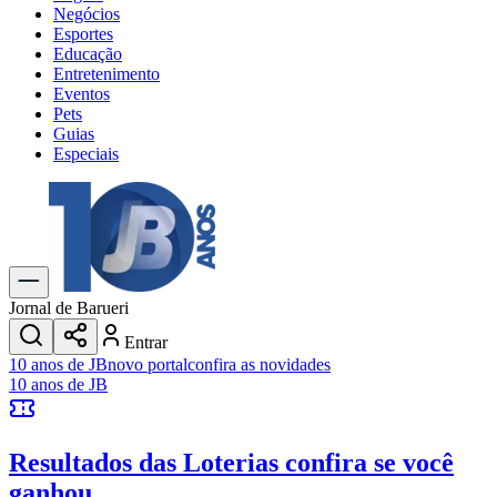
Negócios
Esportes
Educação
Entretenimento
Eventos
Pets
Guias
Especiais
Explore Tudo
Últimas Notícias
Previsão do Tempo
Trânsito e Rotas
Dia a Dia & Lazer
Jornal de Barueri
Transportes
Entrar
Gastronomia
10 anos de JB
novo portal
confira as novidades
Cinema & Shows
10 anos de JB
Jogos
Novo
Para Sua Empresa
Resultados das Loterias
confira se você
Anuncie no Portal
Cadastrar Empresa
ganhou