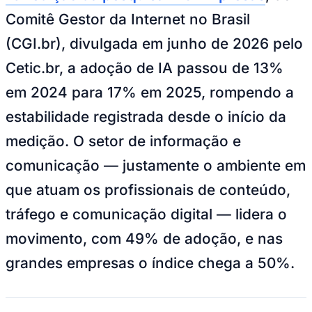
NBA
Comitê Gestor da Internet no Brasil
NFL
Fórmula 1
(CGI.br), divulgada em junho de 2026 pelo
UFC
Tênis (ATP)
Cetic.br, a adoção de IA passou de 13%
MLB
NHL
em 2024 para 17% em 2025, rompendo a
Atletismo
Vôlei
estabilidade registrada desde o início da
NBB
medição. O setor de informação e
Competições de Futebol
comunicação — justamente o ambiente em
Brasileirão Série A
Brasileirão Série B
que atuam os profissionais de conteúdo,
Paulistão
Copa do Brasil
tráfego e comunicação digital — lidera o
Libertadores
Sul-Americana
movimento, com 49% de adoção, e nas
Copa América
Champions League
grandes empresas o índice chega a 50%.
Premier League
La Liga
Bundesliga
Mundial 2026