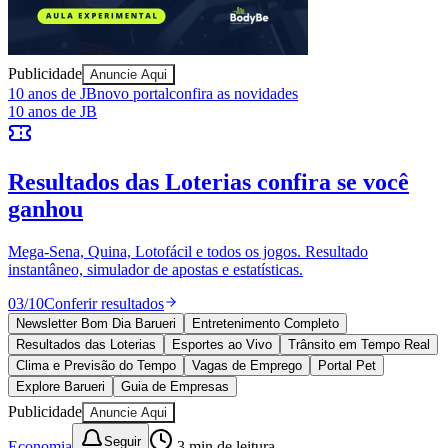
Publicidade
Anuncie Aqui
10 anos de JB
novo portal
confira as novidades
10 anos de JB
Ceará
Resultados das Loterias
confira se você
ganhou
Mega-Sena, Quina, Lotofácil e todos os jogos. Resultado
instantâneo, simulador de apostas e estatísticas.
03
/
10
Conferir resultados
Newsletter Bom Dia Barueri
Entretenimento Completo
Resultados das Loterias
Esportes ao Vivo
Trânsito em Tempo Real
Clima e Previsão do Tempo
Vagas de Emprego
Portal Pet
Explore Barueri
Guia de Empresas
Publicidade
Anuncie Aqui
Seguir
Economia
3
min de leitura