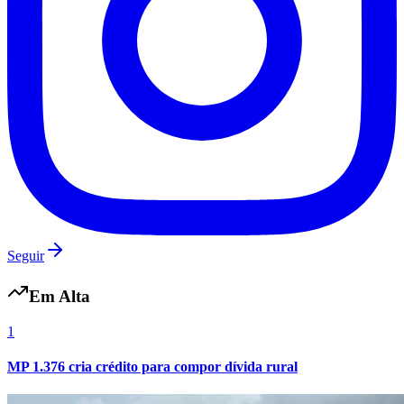
Fluminense
Seguir
Em Alta
1
MP 1.376 cria crédito para compor dívida rural