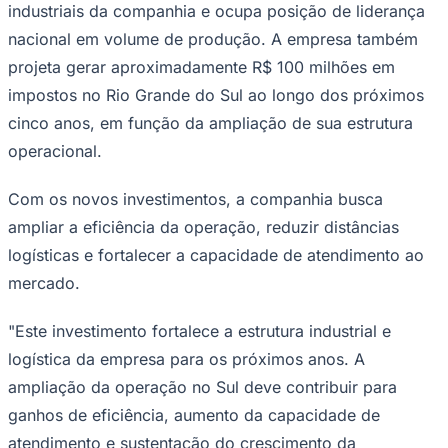
Farroupilha (RS) e a implantação de dois
centros de distribuição, em Caxias do Sul
(RS) e Navegantes (SC).
Ceará
De acordo com a empresa, a iniciativa deve gerar 200
empregos diretos na Região Sul e faz parte da estratégia
de crescimento da companhia para os próximos anos. A
nova estrutura logística, formada por dois polos na
região, também deve duplicar a capacidade de
armazenagem da empresa.
A expansão inclui o fortalecimento da produção no
parque fabril de fechaduras, em Farroupilha. Segundo a
Soprano, o segmento está entre as principais frentes
industriais da companhia e ocupa posição de liderança