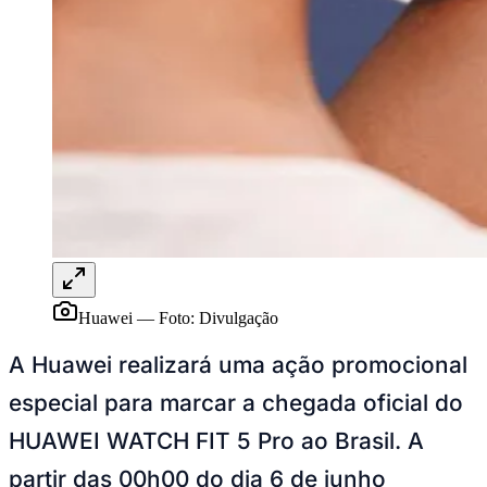
Rocha
Francisco Morato
Taboão da Serra
Embu das Artes
São Roque
Para Sua Empresa
Anuncie Regional
Guia de Empresas
Vagas na Região
Novo
Hub de Negócios
Guia Comercial
Selo Verificado
Portal Educacional
Agenda de Vestibulares
Vagas de Emprego
Concursos
Panorama Econômico
Huawei
—
Foto:
Divulgação
Panorama Econômico
A Huawei realizará uma ação promocional
Para Sua Empresa
especial para marcar a chegada oficial do
Anuncie no Portal
Verificar Empresa
Novo
HUAWEI WATCH FIT 5 Pro ao Brasil. A
Anunciar Vagas
Novo
Publicidade Legal
partir das 00h00 do dia 6 de junho