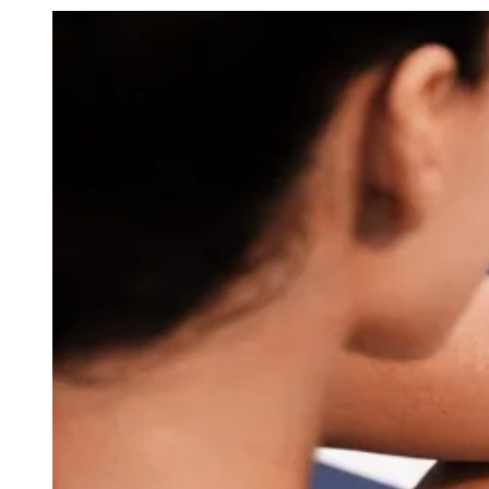
Julio
Jardim Líbano
Jardim Maria Cristina
Jardim Maria Helena
Jardim
Mutinga
Jardim Paraíso
Jardim Paulista
Jardim Reginalice
Jardim São
Luís
Jardim São Pedro
Jardim São Silvestre
Jardim Silveira
Jardim
Tupã
Jardim Tupanci
Mutinga
Nova Aldeinha
Osasco
Parque dos
Camargos
Parque Imperial
Parque Santa Luzia
Parque Viana
Pirapora
do Bom Jesus
Recanto Phrynéa
Santana de
Parnaíba
Silveira
Tamboré
Vale do Sol
Vila Barros
Vila Boa Vista
Vila
do Conde
Vila Engenho Novo
Vila Márcia
Vila Nossa Sra. da
Escada
Vila Porto
Votupoca
Para Sua Empresa
Anuncie no Portal
Guia de Empresas
Divulgar Vagas
Novo
Publicidade Legal
Negócios Regionais
Turismo
Segurança Regional
Hospitais Estaduais
Parques & Represas
Cidades da Região
Santana de Parnaíba
Osasco
Carapicuíba
Jandira
Itapevi
Cotia
Pirapora
do Bom Jesus
Araçariguama
Cajamar
Caieiras
Franco da