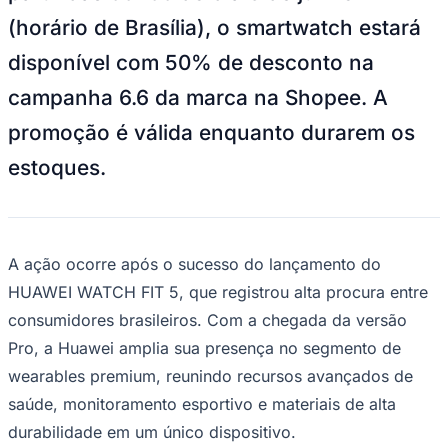
NBA
(horário de Brasília), o smartwatch estará
NFL
Fórmula 1
disponível com 50% de desconto na
UFC
Tênis (ATP)
campanha 6.6 da marca na Shopee. A
MLB
NHL
promoção é válida enquanto durarem os
Atletismo
Vôlei
estoques.
NBB
Competições de Futebol
Brasileirão Série A
Brasileirão Série B
A ação ocorre após o sucesso do lançamento do
Paulistão
HUAWEI WATCH FIT 5, que registrou alta procura entre
Copa do Brasil
Libertadores
consumidores brasileiros. Com a chegada da versão
Sul-Americana
Copa América
Pro, a Huawei amplia sua presença no segmento de
Champions League
wearables premium, reunindo recursos avançados de
Premier League
La Liga
saúde, monitoramento esportivo e materiais de alta
Bundesliga
durabilidade em um único dispositivo.
Mundial 2026