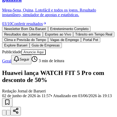
Divulgar Vagas
Novo
Publicidade Legal
Mega-Sena, Quina, Lotofácil e todos os jogos. Resultado
instantâneo, simulador de apostas e estatísticas.
Política
Eleições
03
/
10
Conferir resultados
Esportes
Saúde
Newsletter Bom Dia Barueri
Entretenimento Completo
Segurança
Resultados das Loterias
Esportes ao Vivo
Trânsito em Tempo Real
Cultura
Clima e Previsão do Tempo
Vagas de Emprego
Portal Pet
Meio Ambiente
Explore Barueri
Guia de Empresas
Obras
Publicidade
Anuncie Aqui
Educação
Seguir
Geral
3
min de leitura
Bairros de Barueri
Huawei lança WATCH FIT 5 Pro com
Selecione sua região
Para notícias da sua região
desconto de 50%
Aldeia
Aldeia da Serra
Aldeia de Barueri
Alphaville
Bairro
Jubran
Belval
Bethaville
Boa
Redação Jornal de Barueri
Vista
Califórnia
Carapicuíba
Centro
Chácaras Marco
Cidades da
02 de junho de 2026 às 11:57
• Atualizado em
03/06/2026 às 19:13
Região
Cotia
Cruz Preta
Engenho Novo
Fazenda
Militar
Itapevi
Jandira
Jardim Audir
Jardim Belval
Jardim
Califórnia
Jardim dos Altos
Jardim dos Camargos
Jardim
Esperança
Jardim Graziela
Jardim Iracema
Jardim Itaquiti
Jardim