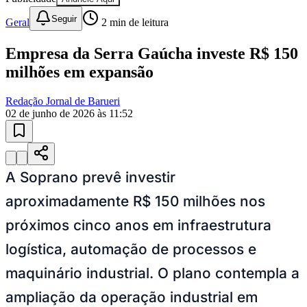
Sport
10 anos de JB
novo portal
confira as novidades
10 anos de JB
Esportes ao Vivo
placares e tabelas
atualizadas
Paulistão, Brasileirão, Champions League e mais. Placar em tempo
real, classificação e notícias esportivas.
04
/
10
Acompanhar jogos
Newsletter Bom Dia Barueri
Entretenimento Completo
Resultados das Loterias
Esportes ao Vivo
Trânsito em Tempo Real
Clima e Previsão do Tempo
Vagas de Emprego
Portal Pet
Explore Barueri
Guia de Empresas
Publicidade
Anuncie Aqui