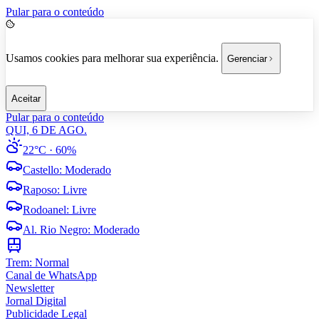
Pular para o conteúdo
Usamos cookies para melhorar sua experiência.
Gerenciar
Aceitar
Pular para o conteúdo
QUI, 6 DE AGO.
22°C
· 60%
Castello
:
Moderado
Raposo
:
Livre
Rodoanel
:
Livre
Al. Rio Negro
:
Moderado
Trem:
Normal
Canal de WhatsApp
Newsletter
Jornal Digital
Publicidade Legal