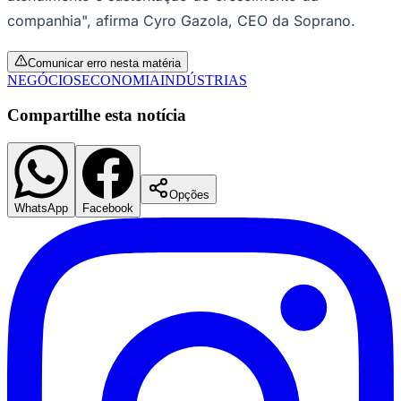
nacional em volume de produção. A empresa também
projeta gerar aproximadamente R$ 100 milhões em
impostos no Rio Grande do Sul ao longo dos próximos
cinco anos, em função da ampliação de sua estrutura
operacional.
Com os novos investimentos, a companhia busca
ampliar a eficiência da operação, reduzir distâncias
Goiás
logísticas e fortalecer a capacidade de atendimento ao
mercado.
"Este investimento fortalece a estrutura industrial e
logística da empresa para os próximos anos. A
ampliação da operação no Sul deve contribuir para
ganhos de eficiência, aumento da capacidade de
atendimento e sustentação do crescimento da