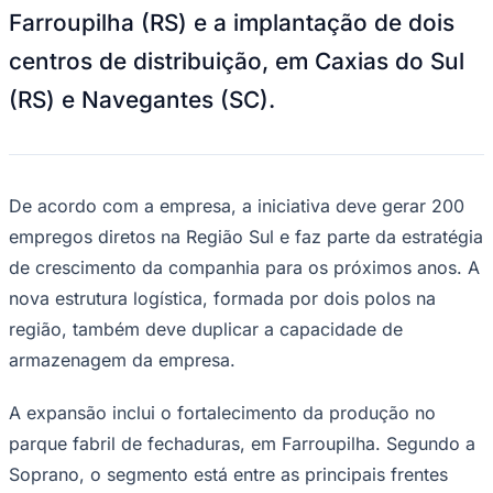
Seguir
Geral
2
min de leitura
Empresa da Serra Gaúcha investe R$ 150
Juventude
milhões em expansão
Redação Jornal de Barueri
02 de junho de 2026 às 11:52
A Soprano prevê investir
aproximadamente R$ 150 milhões nos
próximos cinco anos em infraestrutura
logística, automação de processos e
maquinário industrial. O plano contempla a
ampliação da operação industrial em