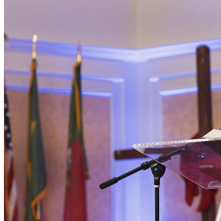
Atlético-MG