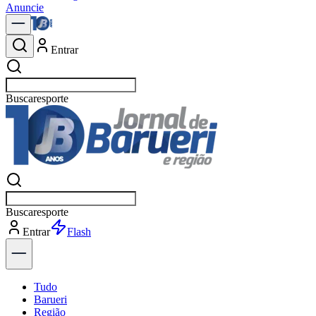
Anuncie
Entrar
Buscar
política
Buscar
política
Entrar
Explorar
Tudo
Barueri
Região