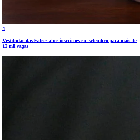
4
Vestibular das Fatecs abre inscrições em setembro para mais de
13 mil vagas
Vitória