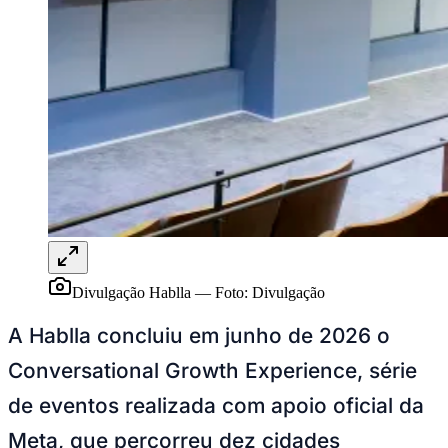
Rocha
Francisco Morato
Taboão da Serra
Embu das Artes
São Roque
Para Sua Empresa
Anuncie Regional
Guia de Empresas
Vagas na Região
Novo
Hub de Negócios
Guia Comercial
Selo Verificado
Portal Educacional
Agenda de Vestibulares
Vagas de Emprego
Concursos
Panorama Econômico
Divulgação Hablla
—
Foto:
Divulgação
Panorama Econômico
A Hablla concluiu em junho de 2026 o
Para Sua Empresa
Conversational Growth Experience, série
Anuncie no Portal
Verificar Empresa
Novo
de eventos realizada com apoio oficial da
Anunciar Vagas
Novo
Publicidade Legal
Meta, que percorreu dez cidades