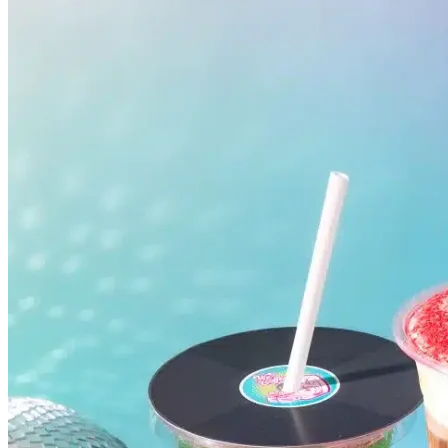
Atlético-MG