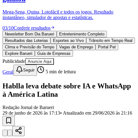
Divulgar Vagas
Novo
Publicidade Legal
Mega-Sena, Quina, Lotofácil e todos os jogos. Resultado
instantâneo, simulador de apostas e estatísticas.
Política
Eleições
03
/
10
Conferir resultados
Esportes
Saúde
Newsletter Bom Dia Barueri
Entretenimento Completo
Segurança
Resultados das Loterias
Esportes ao Vivo
Trânsito em Tempo Real
Cultura
Clima e Previsão do Tempo
Vagas de Emprego
Portal Pet
Meio Ambiente
Explore Barueri
Guia de Empresas
Obras
Publicidade
Anuncie Aqui
Educação
Seguir
Geral
5
min de leitura
Bairros de Barueri
Hablla leva debate sobre IA e WhatsApp
Selecione sua região
Para notícias da sua região
à América Latina
Aldeia
Aldeia da Serra
Aldeia de Barueri
Alphaville
Bairro
Jubran
Belval
Bethaville
Boa
Redação Jornal de Barueri
Vista
Califórnia
Carapicuíba
Centro
Chácaras Marco
Cidades da
29 de junho de 2026 às 17:13
• Atualizado em
29/06/2026 às 21:16
Região
Cotia
Cruz Preta
Engenho Novo
Fazenda
Militar
Itapevi
Jandira
Jardim Audir
Jardim Belval
Jardim
Califórnia
Jardim dos Altos
Jardim dos Camargos
Jardim
Esperança
Jardim Graziela
Jardim Iracema
Jardim Itaquiti
Jardim