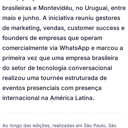
NBA
brasileiras e Montevidéu, no Uruguai, entre
NFL
Fórmula 1
maio e junho. A iniciativa reuniu gestores
UFC
Tênis (ATP)
de marketing, vendas, customer success e
MLB
NHL
founders de empresas que operam
Atletismo
Vôlei
comercialmente via WhatsApp e marcou a
NBB
primeira vez que uma empresa brasileira
Competições de Futebol
do setor de tecnologia conversacional
Brasileirão Série A
Brasileirão Série B
realizou uma tournée estruturada de
Paulistão
Copa do Brasil
eventos presenciais com presença
Libertadores
Sul-Americana
internacional na América Latina.
Copa América
Champions League
Premier League
La Liga
Bundesliga
Mundial 2026
Ao longo das edições, realizadas em São Paulo, São