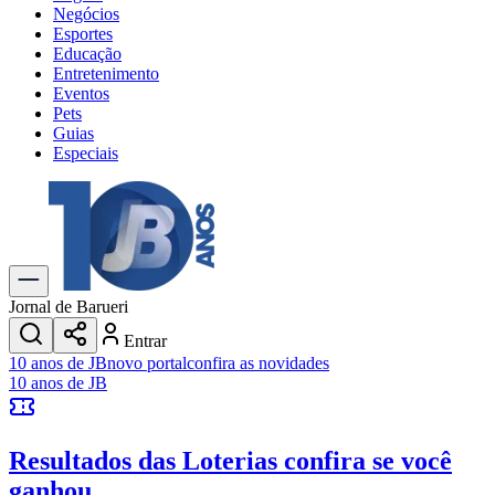
Negócios
Esportes
Educação
Entretenimento
Eventos
Pets
Guias
Especiais
Explore Tudo
Últimas Notícias
Previsão do Tempo
Trânsito e Rotas
Dia a Dia & Lazer
Jornal de Barueri
Transportes
Entrar
Gastronomia
10 anos de JB
novo portal
confira as novidades
Cinema & Shows
10 anos de JB
Jogos
Novo
Para Sua Empresa
Resultados das Loterias
confira se você
Anuncie no Portal
Cadastrar Empresa
ganhou