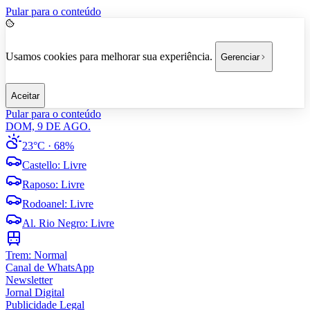
Pular para o conteúdo
Usamos cookies para melhorar sua experiência.
Gerenciar
Aceitar
Pular para o conteúdo
DOM, 9 DE AGO.
23°C
· 68%
Castello
:
Livre
Raposo
:
Livre
Rodoanel
:
Livre
Al. Rio Negro
:
Livre
Trem:
Normal
Canal de WhatsApp
Newsletter
Jornal Digital
Publicidade Legal