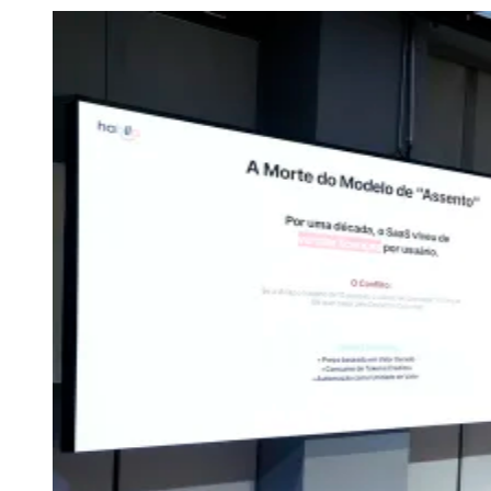
Julio
Jardim Líbano
Jardim Maria Cristina
Jardim Maria Helena
Jardim
Mutinga
Jardim Paraíso
Jardim Paulista
Jardim Reginalice
Jardim São
Luís
Jardim São Pedro
Jardim São Silvestre
Jardim Silveira
Jardim
Tupã
Jardim Tupanci
Mutinga
Nova Aldeinha
Osasco
Parque dos
Camargos
Parque Imperial
Parque Santa Luzia
Parque Viana
Pirapora
do Bom Jesus
Recanto Phrynéa
Santana de
Parnaíba
Silveira
Tamboré
Vale do Sol
Vila Barros
Vila Boa Vista
Vila
do Conde
Vila Engenho Novo
Vila Márcia
Vila Nossa Sra. da
Escada
Vila Porto
Votupoca
Para Sua Empresa
Anuncie no Portal
Guia de Empresas
Divulgar Vagas
Novo
Publicidade Legal
Negócios Regionais
Turismo
Segurança Regional
Hospitais Estaduais
Parques & Represas
Cidades da Região
Santana de Parnaíba
Osasco
Carapicuíba
Jandira
Itapevi
Cotia
Pirapora
do Bom Jesus
Araçariguama
Cajamar
Caieiras
Franco da