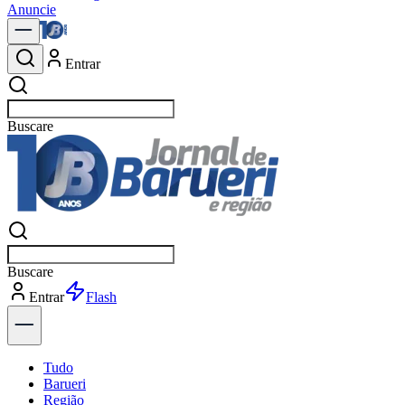
Anuncie
Entrar
Buscar
política
Buscar
política
Entrar
Explorar
Tudo
Barueri
Região