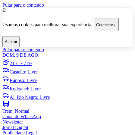
Pular para o conteúdo
Usamos cookies para melhorar sua experiência.
Gerenciar
Aceitar
Pular para o conteúdo
DOM, 9 DE AGO.
21°C
· 71%
Castello
:
Livre
Raposo
:
Livre
Rodoanel
:
Livre
Al. Rio Negro
:
Livre
Trem:
Normal
Canal de WhatsApp
Newsletter
Jornal Digital
Publicidade Legal