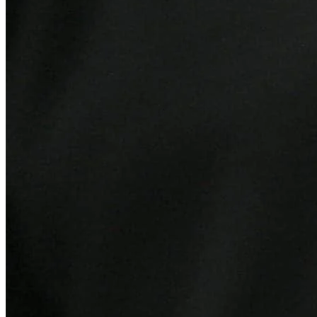
Atlético-MG