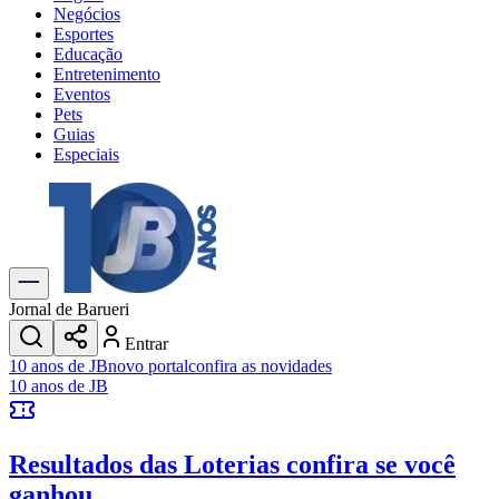
Negócios
Esportes
Educação
Entretenimento
Eventos
Pets
Guias
Especiais
Explore Tudo
Últimas Notícias
Previsão do Tempo
Trânsito e Rotas
Dia a Dia & Lazer
Jornal de Barueri
Transportes
Entrar
Gastronomia
10 anos de JB
novo portal
confira as novidades
Cinema & Shows
10 anos de JB
Jogos
Novo
Para Sua Empresa
Resultados das Loterias
confira se você
Anuncie no Portal
Cadastrar Empresa
ganhou