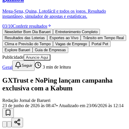
Divulgar Vagas
Novo
Publicidade Legal
Mega-Sena, Quina, Lotofácil e todos os jogos. Resultado
instantâneo, simulador de apostas e estatísticas.
Política
Eleições
03
/
10
Conferir resultados
Esportes
Saúde
Newsletter Bom Dia Barueri
Entretenimento Completo
Segurança
Resultados das Loterias
Esportes ao Vivo
Trânsito em Tempo Real
Cultura
Clima e Previsão do Tempo
Vagas de Emprego
Portal Pet
Meio Ambiente
Explore Barueri
Guia de Empresas
Obras
Publicidade
Anuncie Aqui
Educação
Seguir
Geral
3
min de leitura
Bairros de Barueri
GXTrust e NoPing lançam campanha
Selecione sua região
Para notícias da sua região
exclusiva com a Kabum
Aldeia
Aldeia da Serra
Aldeia de Barueri
Alphaville
Bairro
Jubran
Belval
Bethaville
Boa
Redação Jornal de Barueri
Vista
Califórnia
Carapicuíba
Centro
Chácaras Marco
Cidades da
23 de junho de 2026 às 08:47
• Atualizado em
23/06/2026 às 12:14
Região
Cotia
Cruz Preta
Engenho Novo
Fazenda
Militar
Itapevi
Jandira
Jardim Audir
Jardim Belval
Jardim
Califórnia
Jardim dos Altos
Jardim dos Camargos
Jardim
Esperança
Jardim Graziela
Jardim Iracema
Jardim Itaquiti
Jardim