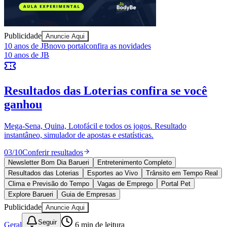
Publicidade
Anuncie Aqui
Juventude
10 anos de JB
novo portal
confira as novidades
10 anos de JB
Resultados das Loterias
confira se você
ganhou
Mega-Sena, Quina, Lotofácil e todos os jogos. Resultado
instantâneo, simulador de apostas e estatísticas.
03
/
10
Conferir resultados
Newsletter Bom Dia Barueri
Entretenimento Completo
Resultados das Loterias
Esportes ao Vivo
Trânsito em Tempo Real
Clima e Previsão do Tempo
Vagas de Emprego
Portal Pet
Explore Barueri
Guia de Empresas
Publicidade
Anuncie Aqui
Seguir
Geral
6
min de leitura