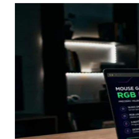
Julio
Jardim Líbano
Jardim Maria Cristina
Jardim Maria Helena
Jardim
Mutinga
Jardim Paraíso
Jardim Paulista
Jardim Reginalice
Jardim São
Luís
Jardim São Pedro
Jardim São Silvestre
Jardim Silveira
Jardim
Tupã
Jardim Tupanci
Mutinga
Nova Aldeinha
Osasco
Parque dos
Camargos
Parque Imperial
Parque Santa Luzia
Parque Viana
Pirapora
do Bom Jesus
Recanto Phrynéa
Santana de
Parnaíba
Silveira
Tamboré
Vale do Sol
Vila Barros
Vila Boa Vista
Vila
do Conde
Vila Engenho Novo
Vila Márcia
Vila Nossa Sra. da
Escada
Vila Porto
Votupoca
Para Sua Empresa
Anuncie no Portal
Guia de Empresas
Divulgar Vagas
Novo
Publicidade Legal
Negócios Regionais
Turismo
Segurança Regional
Hospitais Estaduais
Parques & Represas
Cidades da Região
Santana de Parnaíba
Osasco
Carapicuíba
Jandira
Itapevi
Cotia
Pirapora
do Bom Jesus
Araçariguama
Cajamar
Caieiras
Franco da