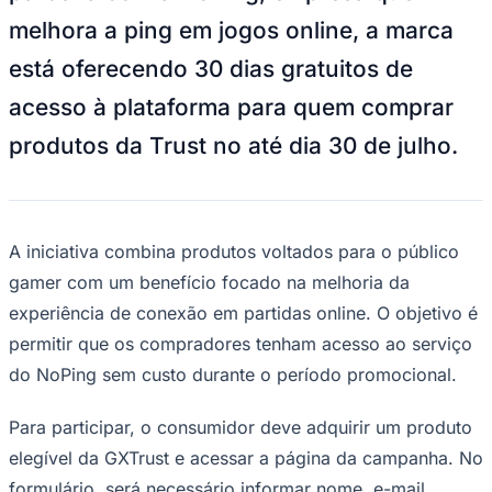
NBA
melhora a ping em jogos online, a marca
NFL
Fórmula 1
está oferecendo 30 dias gratuitos de
UFC
Tênis (ATP)
acesso à plataforma para quem comprar
MLB
NHL
produtos da Trust no até dia 30 de julho.
Atletismo
Vôlei
NBB
Competições de Futebol
A iniciativa combina produtos voltados para o público
Brasileirão Série A
gamer com um benefício focado na melhoria da
Brasileirão Série B
Paulistão
experiência de conexão em partidas online. O objetivo é
Copa do Brasil
Libertadores
permitir que os compradores tenham acesso ao serviço
Sul-Americana
do NoPing sem custo durante o período promocional.
Copa América
Champions League
Premier League
Para participar, o consumidor deve adquirir um produto
La Liga
elegível da GXTrust e acessar a página da campanha. No
Bundesliga
Mundial 2026
formulário, será necessário informar nome, e-mail,