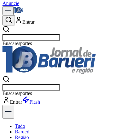
Anuncie
Entrar
Buscar
política
Buscar
política
Entrar
Explorar
Tudo
Barueri
Região