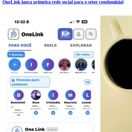
OneLink lança primeira rede social para o setor condominial
Cruzeiro