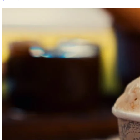
Atlético-MG