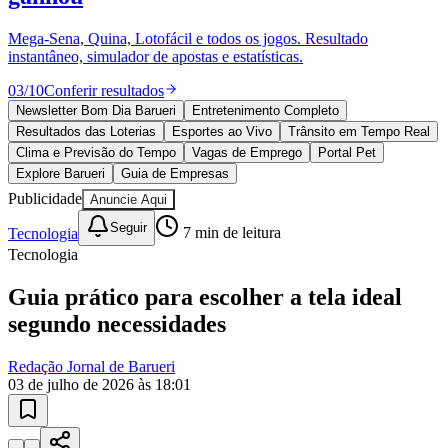
Divulgar Vagas
Novo
Publicidade Legal
Mega-Sena, Quina, Lotofácil e todos os jogos. Resultado
instantâneo, simulador de apostas e estatísticas.
Política
Eleições
03
/
10
Conferir resultados
Esportes
Saúde
Newsletter Bom Dia Barueri
Entretenimento Completo
Segurança
Resultados das Loterias
Esportes ao Vivo
Trânsito em Tempo Real
Cultura
Clima e Previsão do Tempo
Vagas de Emprego
Portal Pet
Meio Ambiente
Explore Barueri
Guia de Empresas
Obras
Publicidade
Anuncie Aqui
Educação
Seguir
Tecnologia
7
min de leitura
Bairros de Barueri
Tecnologia
Selecione sua região
Para notícias da sua região
Guia prático para escolher a tela ideal
segundo necessidades
Aldeia
Aldeia da Serra
Aldeia de Barueri
Alphaville
Bairro
Jubran
Belval
Bethaville
Boa
Vista
Califórnia
Carapicuíba
Centro
Chácaras Marco
Cidades da
Redação Jornal de Barueri
Região
Cotia
Cruz Preta
Engenho Novo
Fazenda
03 de julho de 2026 às 18:01
Militar
Itapevi
Jandira
Jardim Audir
Jardim Belval
Jardim
Califórnia
Jardim dos Altos
Jardim dos Camargos
Jardim
Esperança
Jardim Graziela
Jardim Iracema
Jardim Itaquiti
Jardim