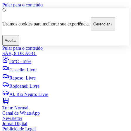
Pular para o conteúdo
Usamos cookies para melhorar sua experiência.
Gerenciar
Aceitar
Pular para o conteúdo
SÁB, 8 DE AGO.
26°C
· 55%
Castello
:
Livre
Raposo
:
Livre
Rodoanel
:
Livre
Al. Rio Negro
:
Livre
Trem:
Normal
Canal de WhatsApp
Newsletter
Jornal Digital
Publicidade Legal