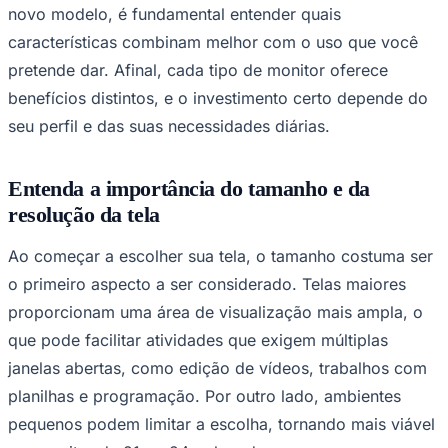
NBA
novo modelo, é fundamental entender quais
NFL
características combinam melhor com o uso que você
Fórmula 1
UFC
pretende dar. Afinal, cada tipo de monitor oferece
Tênis (ATP)
benefícios distintos, e o investimento certo depende do
MLB
NHL
seu perfil e das suas necessidades diárias.
Atletismo
Vôlei
NBB
Entenda a importância do tamanho e da
Competições de Futebol
resolução da tela
Brasileirão Série A
Ao começar a escolher sua tela, o tamanho costuma ser
Brasileirão Série B
Paulistão
o primeiro aspecto a ser considerado. Telas maiores
Copa do Brasil
Libertadores
proporcionam uma área de visualização mais ampla, o
Sul-Americana
que pode facilitar atividades que exigem múltiplas
Copa América
Champions League
janelas abertas, como edição de vídeos, trabalhos com
Premier League
planilhas e programação. Por outro lado, ambientes
La Liga
Bundesliga
pequenos podem limitar a escolha, tornando mais viável
Mundial 2026