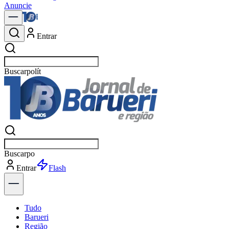
Anuncie
Entrar
Buscar
not
Buscar
n
Entrar
Explorar
Tudo
Barueri
Região