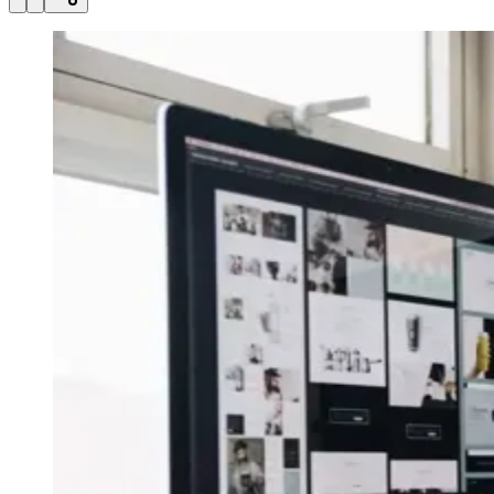
Julio
Jardim Líbano
Jardim Maria Cristina
Jardim Maria Helena
Jardim
Mutinga
Jardim Paraíso
Jardim Paulista
Jardim Reginalice
Jardim São
Luís
Jardim São Pedro
Jardim São Silvestre
Jardim Silveira
Jardim
Tupã
Jardim Tupanci
Mutinga
Nova Aldeinha
Osasco
Parque dos
Camargos
Parque Imperial
Parque Santa Luzia
Parque Viana
Pirapora
do Bom Jesus
Recanto Phrynéa
Santana de
Parnaíba
Silveira
Tamboré
Vale do Sol
Vila Barros
Vila Boa Vista
Vila
do Conde
Vila Engenho Novo
Vila Márcia
Vila Nossa Sra. da
Escada
Vila Porto
Votupoca
Para Sua Empresa
Anuncie no Portal
Guia de Empresas
Divulgar Vagas
Novo
Publicidade Legal
Negócios Regionais
Turismo
Segurança Regional
Hospitais Estaduais
Parques & Represas
Cidades da Região
Santana de Parnaíba
Osasco
Carapicuíba
Jandira
Itapevi
Cotia
Pirapora
do Bom Jesus
Araçariguama
Cajamar
Caieiras
Franco da