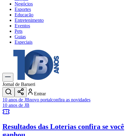
Negócios
Esportes
Educação
Entretenimento
Eventos
Pets
Guias
Especiais
Explore Tudo
Últimas Notícias
Previsão do Tempo
Trânsito e Rotas
Dia a Dia & Lazer
Jornal de Barueri
Transportes
Entrar
Gastronomia
10 anos de JB
novo portal
confira as novidades
Cinema & Shows
10 anos de JB
Jogos
Novo
Para Sua Empresa
Resultados das Loterias
confira se você
Anuncie no Portal
Cadastrar Empresa
ganhou