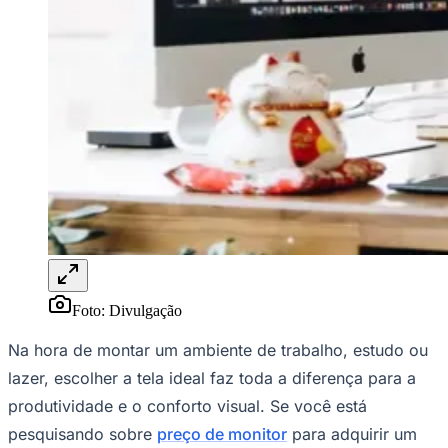
Rocha
Francisco Morato
Taboão da Serra
Embu das Artes
São Roque
Para Sua Empresa
Anuncie Regional
Guia de Empresas
Vagas na Região
Novo
Hub de Negócios
Guia Comercial
Selo Verificado
Portal Educacional
Agenda de Vestibulares
Vagas de Emprego
Concursos
Panorama Econômico
Panorama Econômico
Foto:
Divulgação
Para Sua Empresa
Na hora de montar um ambiente de trabalho, estudo ou
Anuncie no Portal
lazer, escolher a tela ideal faz toda a diferença para a
Verificar Empresa
Novo
Anunciar Vagas
Novo
produtividade e o conforto visual. Se você está
Publicidade Legal
pesquisando sobre
preço de monitor
para adquirir um