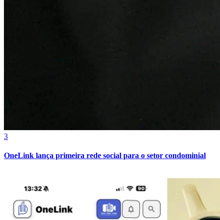
Athletico-PR
3
OneLink lança primeira rede social para o setor condominial