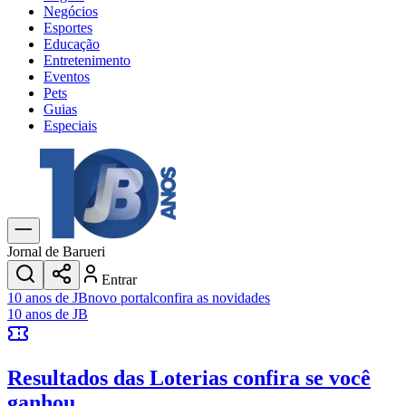
Negócios
Esportes
Educação
Entretenimento
Eventos
Pets
Guias
Especiais
Explore Tudo
Últimas Notícias
Previsão do Tempo
Trânsito e Rotas
Dia a Dia & Lazer
Jornal de Barueri
Transportes
Entrar
Gastronomia
10 anos de JB
novo portal
confira as novidades
Cinema & Shows
10 anos de JB
Jogos
Novo
Para Sua Empresa
Resultados das Loterias
confira se você
Anuncie no Portal
Cadastrar Empresa
ganhou