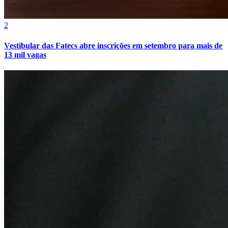
2
Vestibular das Fatecs abre inscrições em setembro para mais de
13 mil vagas
Botafogo