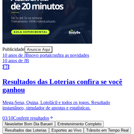
Sport
Publicidade
Anuncie Aqui
10 anos de JB
novo portal
confira as novidades
10 anos de JB
Resultados das Loterias
confira se você
ganhou
Mega-Sena, Quina, Lotofácil e todos os jogos. Resultado
instantâneo, simulador de apostas e estatísticas.
03
/
10
Conferir resultados
Newsletter Bom Dia Barueri
Entretenimento Completo
Resultados das Loterias
Esportes ao Vivo
Trânsito em Tempo Real