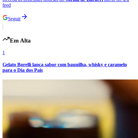
feed
Fluminense
Seguir
Em Alta
1
Gelato Borelli lança sabor com baunilha, whisky e caramelo
para o Dia dos Pais