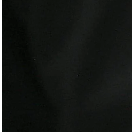
Atlético-MG