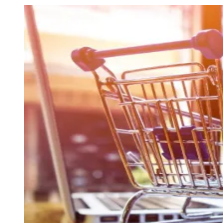
Julio
Jardim Líbano
Jardim Maria Cristina
Jardim Maria Helena
Jardim
Mutinga
Jardim Paraíso
Jardim Paulista
Jardim Reginalice
Jardim São
Luís
Jardim São Pedro
Jardim São Silvestre
Jardim Silveira
Jardim
Tupã
Jardim Tupanci
Mutinga
Nova Aldeinha
Osasco
Parque dos
Camargos
Parque Imperial
Parque Santa Luzia
Parque Viana
Pirapora
do Bom Jesus
Recanto Phrynéa
Santana de
Parnaíba
Silveira
Tamboré
Vale do Sol
Vila Barros
Vila Boa Vista
Vila
do Conde
Vila Engenho Novo
Vila Márcia
Vila Nossa Sra. da
Escada
Vila Porto
Votupoca
Para Sua Empresa
Anuncie no Portal
Guia de Empresas
Divulgar Vagas
Novo
Publicidade Legal
Negócios Regionais
Turismo
Segurança Regional
Hospitais Estaduais
Parques & Represas
Cidades da Região
Santana de Parnaíba
Osasco
Carapicuíba
Jandira
Itapevi
Cotia
Pirapora
do Bom Jesus
Araçariguama
Cajamar
Caieiras
Franco da