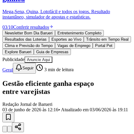
Divulgar Vagas
Novo
Publicidade Legal
Mega-Sena, Quina, Lotofácil e todos os jogos. Resultado
instantâneo, simulador de apostas e estatísticas.
Política
Eleições
03
/
10
Conferir resultados
Esportes
Saúde
Newsletter Bom Dia Barueri
Entretenimento Completo
Segurança
Resultados das Loterias
Esportes ao Vivo
Trânsito em Tempo Real
Cultura
Clima e Previsão do Tempo
Vagas de Emprego
Portal Pet
Meio Ambiente
Explore Barueri
Guia de Empresas
Obras
Publicidade
Anuncie Aqui
Educação
Seguir
Geral
3
min de leitura
Bairros de Barueri
Gestão eficiente ganha espaço
Selecione sua região
Para notícias da sua região
entre varejistas
Aldeia
Aldeia da Serra
Aldeia de Barueri
Alphaville
Bairro
Jubran
Belval
Bethaville
Boa
Redação Jornal de Barueri
Vista
Califórnia
Carapicuíba
Centro
Chácaras Marco
Cidades da
03 de junho de 2026 às 12:16
• Atualizado em
03/06/2026 às 19:11
Região
Cotia
Cruz Preta
Engenho Novo
Fazenda
Militar
Itapevi
Jandira
Jardim Audir
Jardim Belval
Jardim
Califórnia
Jardim dos Altos
Jardim dos Camargos
Jardim
Esperança
Jardim Graziela
Jardim Iracema
Jardim Itaquiti
Jardim