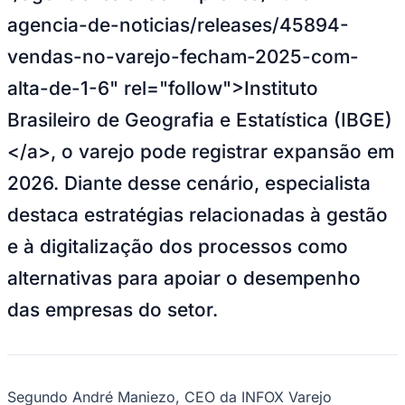
NBA
agencia-de-noticias/releases/45894-
NFL
Fórmula 1
vendas-no-varejo-fecham-2025-com-
UFC
Tênis (ATP)
alta-de-1-6" rel="follow">Instituto
MLB
NHL
Brasileiro de Geografia e Estatística (IBGE)
Atletismo
Vôlei
</a>, o varejo pode registrar expansão em
NBB
2026. Diante desse cenário, especialista
Competições de Futebol
destaca estratégias relacionadas à gestão
Brasileirão Série A
Brasileirão Série B
e à digitalização dos processos como
Paulistão
Copa do Brasil
alternativas para apoiar o desempenho
Libertadores
Sul-Americana
das empresas do setor.
Copa América
Champions League
Premier League
La Liga
Bundesliga
Mundial 2026
Segundo André Maniezo, CEO da INFOX Varejo