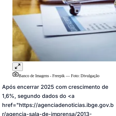
Rocha
Francisco Morato
Taboão da Serra
Embu das Artes
São Roque
Para Sua Empresa
Anuncie Regional
Guia de Empresas
Vagas na Região
Novo
Hub de Negócios
Guia Comercial
Selo Verificado
Portal Educacional
Agenda de Vestibulares
Vagas de Emprego
Concursos
Panorama Econômico
Banco de Imagens - Freepik
—
Foto:
Divulgação
Panorama Econômico
Após encerrar 2025 com crescimento de
Para Sua Empresa
1,6%, segundo dados do <a
Anuncie no Portal
Verificar Empresa
Novo
href="https://agenciadenoticias.ibge.gov.b
Anunciar Vagas
Novo
Publicidade Legal
r/agencia-sala-de-imprensa/2013-