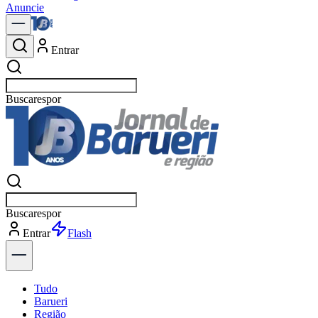
Anuncie
Entrar
Buscar
polí
Buscar
polí
Entrar
Explorar
Tudo
Barueri
Região