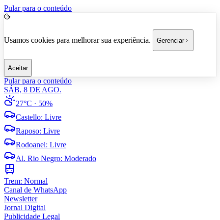
Pular para o conteúdo
Usamos cookies para melhorar sua experiência.
Gerenciar
Aceitar
Pular para o conteúdo
SÁB, 8 DE AGO.
27°C
· 50%
Castello
:
Livre
Raposo
:
Livre
Rodoanel
:
Livre
Al. Rio Negro
:
Moderado
Trem:
Normal
Canal de WhatsApp
Newsletter
Jornal Digital
Publicidade Legal