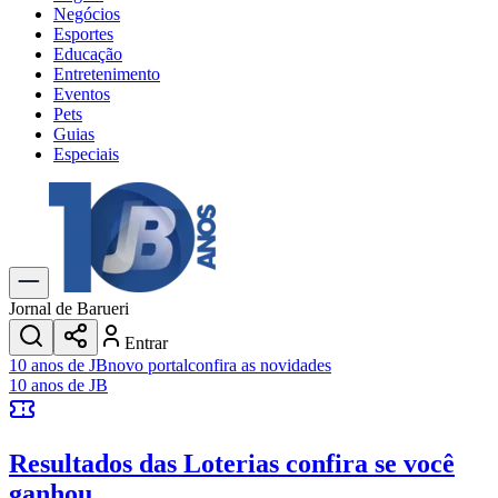
Negócios
Esportes
Educação
Entretenimento
Eventos
Pets
Guias
Especiais
Explore Tudo
Últimas Notícias
Previsão do Tempo
Trânsito e Rotas
Dia a Dia & Lazer
Jornal de Barueri
Transportes
Entrar
Gastronomia
10 anos de JB
novo portal
confira as novidades
Cinema & Shows
10 anos de JB
Jogos
Novo
Para Sua Empresa
Resultados das Loterias
confira se você
Anuncie no Portal
Cadastrar Empresa
ganhou