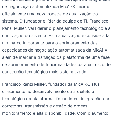
Rocha
Francisco Morato
Taboão da Serra
Embu das Artes
São Roque
Para Sua Empresa
de negociação automatizada MicAi-X iniciou
oficialmente uma nova rodada de atualização do
Anuncie Regional
Guia de Empresas
sistema. O fundador e líder da equipe de TI, Francisco
Vagas na Região
Novo
Ranzi Müller, vai liderar o planejamento tecnológico e a
Hub de Negócios
otimização do sistema. Esta atualização é considerada
Guia Comercial
Selo Verificado
um marco importante para o aprimoramento das
Portal Educacional
capacidades de negociação automatizada da MicAi-X,
Agenda de Vestibulares
Vagas de Emprego
além de marcar a transição da plataforma de uma fase
Concursos
de aprimoramento de funcionalidades para um ciclo de
Panorama Econômico
construção tecnológica mais sistematizado.
Panorama Econômico
Francisco Ranzi Müller, fundador da MicAi-X, atua
Para Sua Empresa
diretamente no desenvolvimento da arquitetura
Anuncie no Portal
tecnológica da plataforma, focando em integração com
Verificar Empresa
Novo
Anunciar Vagas
Novo
corretoras, transmissão e gestão de ordens,
Publicidade Legal
monitoramento e alta disponibilidade. Com o aumento