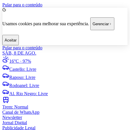
Pular para o conteúdo
Usamos cookies para melhorar sua experiência.
Gerenciar
Aceitar
Pular para o conteúdo
SÁB, 8 DE AGO.
16°C
· 97%
Castello
:
Livre
Raposo
:
Livre
Rodoanel
:
Livre
Al. Rio Negro
:
Livre
Trem:
Normal
Canal de WhatsApp
Newsletter
Jornal Digital
Publicidade Legal