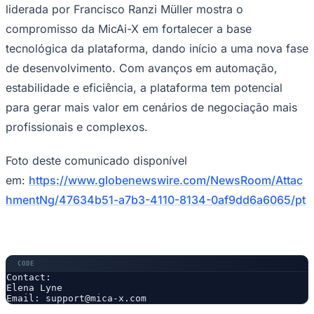
liderada por Francisco Ranzi Müller mostra o
compromisso da MicAi-X em fortalecer a base
tecnológica da plataforma, dando início a uma nova fase
de desenvolvimento. Com avanços em automação,
Corinthians
estabilidade e eficiência, a plataforma tem potencial
para gerar mais valor em cenários de negociação mais
profissionais e complexos.
Foto deste comunicado disponível
em:
https://www.globenewswire.com/NewsRoom/Attac
hmentNg/47634b51-a7b3-4110-8134-0af9dd6a6065/pt
Contact: 

Elena Lyne 

Email: support@mica-x.com