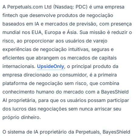
"A Perpetuals formou a infraestrutura
regulamentada que a tokenização de commodities
físicas precisa e que estava faltando", disse
Nathaniel T. Bradley, Diretor Executivo da
Ceará
Datavault AI. "A parceria com uma plataforma,
que já demonstrou este tipo de crescimento de
usuários, coloca nossos programas de tokenização
diante do que acreditamos ser o maior público
possível, exatamente no momento certo para a
Datavault AI."
Sobre a Perpetuals.com Ltd