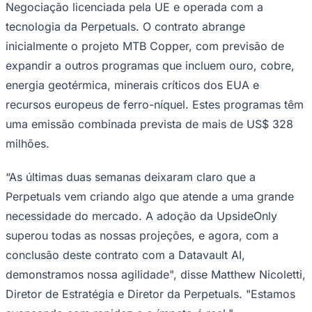
Sport
representando cerca de 35% da atividade total da
plataforma.
A UpsideOnly é a primeira plataforma de negociação e
previsão de mercado onde os usuários não podem
perder. Os operadores fazem previsões em mercados
internacionais e compartilham os lucros quando estas
previsões são validadas pela IA proprietária da
Perpetuals, sem nunca investir seu próprio dinheiro.
A Perpetuals também confirmou a assinatura de um
Contrato de Serviços Mútuos com a Datavault AI, uma
empresa de tokenização de ativos do mundo real, para
cotação de seus programas de tokens de commodities
na plataforma de negociação da Perpetuals, visando a
negociação na PM MTF Ltd., a Plataforma Multilateral de
Negociação licenciada pela UE e operada com a