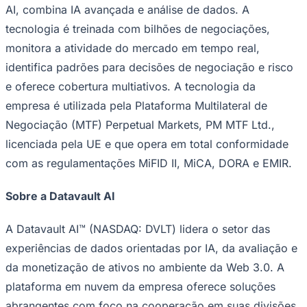
A Perpetuals.com Ltd (Nasdaq: PDC) é uma empresa
fintech que desenvolve produtos de negociação
baseados em IA e mercados de previsão, com presença
mundial nos EUA, Europa e Ásia. Sua missão é reduzir o
risco, ao proporcionar aos usuários de varejo
experiências de negociação intuitivas, seguras e
eficientes que abrangem os mercados de capitais
internacionais.
UpsideOnly
, o principal produto da
Goiás
empresa direcionado ao consumidor, é a primeira
plataforma de negociação sem risco, que combina
conhecimento humano do mercado com a BayesShield
AI proprietária, para que os usuários possam participar
dos lucros das negociações sem nunca arriscar seu
próprio dinheiro.
O sistema de IA proprietário da Perpetuals, BayesShield