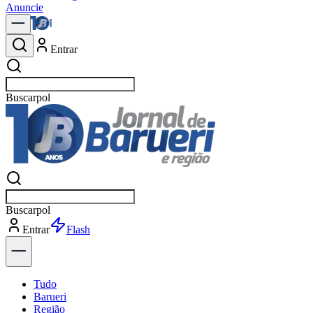
Anuncie
Entrar
Buscar
notíc
Buscar
notíc
Entrar
Explorar
Tudo
Barueri
Região