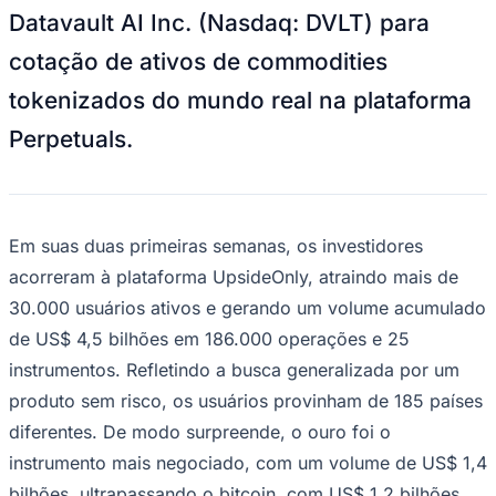
Geral
8
min de leitura
Perpetuals relata US$4,5 bilhões em
volume da UpsideOnly e assina contrato
de negociação com Datavault AI para
commodities tokenizadas
Redação Jornal de Barueri
03 de junho de 2026 às 04:27
A Perpetuals.com Ltd (Nasdaq: PDC)
divulgou hoje resultados iniciais
promissores para sua plataforma de
negociação e previsão de mercado da
Vitória
UpsideOnly e anunciou um contrato com a