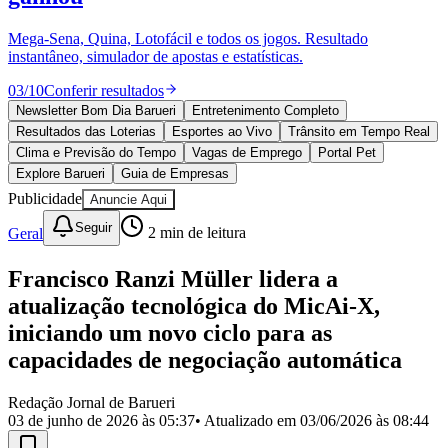
Divulgar Vagas
Novo
Publicidade Legal
Mega-Sena, Quina, Lotofácil e todos os jogos. Resultado
instantâneo, simulador de apostas e estatísticas.
Política
Eleições
03
/
10
Conferir resultados
Esportes
Saúde
Newsletter Bom Dia Barueri
Entretenimento Completo
Segurança
Resultados das Loterias
Esportes ao Vivo
Trânsito em Tempo Real
Cultura
Clima e Previsão do Tempo
Vagas de Emprego
Portal Pet
Meio Ambiente
Explore Barueri
Guia de Empresas
Obras
Publicidade
Anuncie Aqui
Educação
Seguir
Geral
2
min de leitura
Bairros de Barueri
Francisco Ranzi Müller lidera a
Selecione sua região
Para notícias da sua região
atualização tecnológica do MicAi-X,
Aldeia
Aldeia da Serra
Aldeia de Barueri
Alphaville
Bairro
iniciando um novo ciclo para as
Jubran
Belval
Bethaville
Boa
capacidades de negociação automática
Vista
Califórnia
Carapicuíba
Centro
Chácaras Marco
Cidades da
Região
Cotia
Cruz Preta
Engenho Novo
Fazenda
Militar
Itapevi
Jandira
Jardim Audir
Jardim Belval
Jardim
Redação Jornal de Barueri
Califórnia
Jardim dos Altos
Jardim dos Camargos
Jardim
03 de junho de 2026 às 05:37
• Atualizado em
03/06/2026 às 08:44
Esperança
Jardim Graziela
Jardim Iracema
Jardim Itaquiti
Jardim