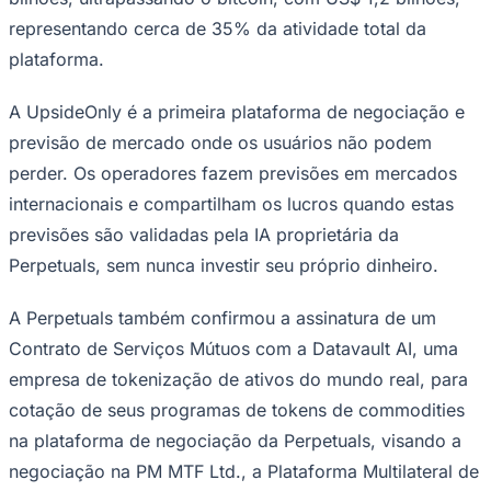
Datavault AI Inc. (Nasdaq: DVLT) para
cotação de ativos de commodities
tokenizados do mundo real na plataforma
Perpetuals.
Em suas duas primeiras semanas, os investidores
acorreram à plataforma UpsideOnly, atraindo mais de
30.000 usuários ativos e gerando um volume acumulado
de US$ 4,5 bilhões em 186.000 operações e 25
instrumentos. Refletindo a busca generalizada por um
produto sem risco, os usuários provinham de 185 países
diferentes. De modo surpreende, o ouro foi o
instrumento mais negociado, com um volume de US$ 1,4
bilhões, ultrapassando o bitcoin, com US$ 1,2 bilhões,