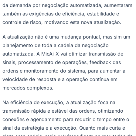
NBA
da demanda por negociação automatizada, aumentaram
NFL
também as exigências de eficiência, estabilidade e
Fórmula 1
UFC
controle de risco, motivando esta nova atualização.
Tênis (ATP)
MLB
NHL
A atualização não é uma mudança pontual, mas sim um
Atletismo
planejamento de toda a cadeia da negociação
Vôlei
NBB
automatizada. A MicAi-X vai otimizar transmissão de
sinais, processamento de operações, feedback das
Competições de Futebol
ordens e monitoramento do sistema, para aumentar a
Brasileirão Série A
Brasileirão Série B
velocidade de resposta e a operação contínua em
Paulistão
mercados complexos.
Copa do Brasil
Libertadores
Sul-Americana
Na eficiência de execução, a atualização foca na
Copa América
transmissão rápida e estável das ordens, otimizando
Champions League
Premier League
conexões e agendamento para reduzir o tempo entre o
La Liga
Bundesliga
sinal da estratégia e a execução. Quanto mais curta e
Mundial 2026