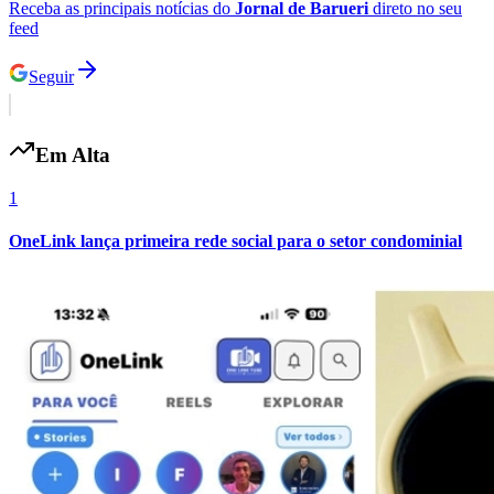
Receba as principais notícias do
Jornal de Barueri
direto no seu
feed
Seguir
Em Alta
1
OneLink lança primeira rede social para o setor condominial
Santos