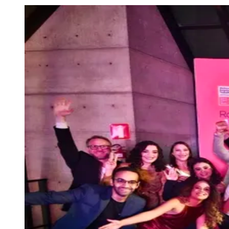
Julio
Jardim Líbano
Jardim Maria Cristina
Jardim Maria Helena
Jardim
Mutinga
Jardim Paraíso
Jardim Paulista
Jardim Reginalice
Jardim São
Luís
Jardim São Pedro
Jardim São Silvestre
Jardim Silveira
Jardim
Tupã
Jardim Tupanci
Mutinga
Nova Aldeinha
Osasco
Parque dos
Camargos
Parque Imperial
Parque Santa Luzia
Parque Viana
Pirapora
do Bom Jesus
Recanto Phrynéa
Santana de
Parnaíba
Silveira
Tamboré
Vale do Sol
Vila Barros
Vila Boa Vista
Vila
do Conde
Vila Engenho Novo
Vila Márcia
Vila Nossa Sra. da
Escada
Vila Porto
Votupoca
Para Sua Empresa
Anuncie no Portal
Guia de Empresas
Divulgar Vagas
Novo
Publicidade Legal
Negócios Regionais
Turismo
Segurança Regional
Hospitais Estaduais
Parques & Represas
Cidades da Região
Santana de Parnaíba
Osasco
Carapicuíba
Jandira
Itapevi
Cotia
Pirapora
do Bom Jesus
Araçariguama
Cajamar
Caieiras
Franco da