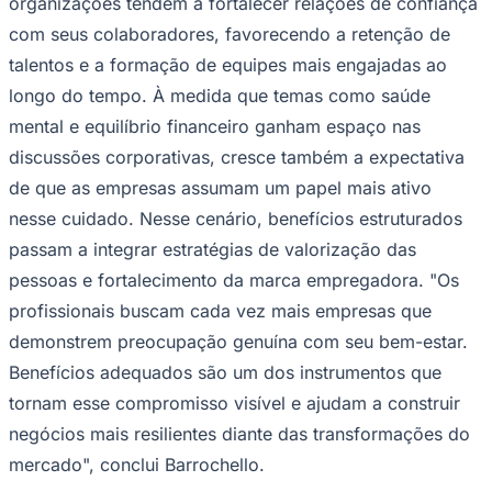
falar de qualidade de vida. As empresas estão
percebendo que apoiar o equilíbrio financeiro e
emocional dos colaboradores gera impactos positivos
para todos os envolvidos, criando ambientes mais
saudáveis e produtivos", destaca.
Benefícios fortalecem cultura organizacional no
Goiás
longo prazo
Além dos impactos imediatos sobre o bem-estar dos
profissionais, os benefícios corporativos também
contribuem para a construção de uma cultura
organizacional mais sustentável. Ao investir de forma
consistente nesse tipo de iniciativa, as
organizações tendem a fortalecer relações de confiança