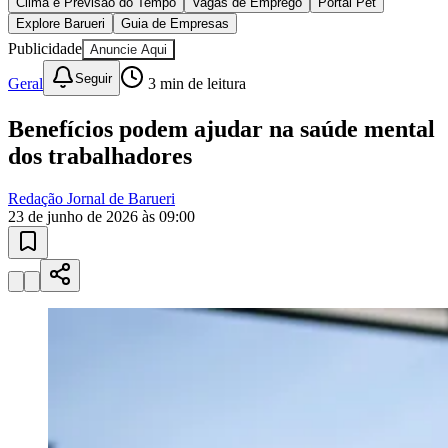
10 anos de JB
novo portal
confira as novidades
10 anos de JB
Athletico-PR
Esportes ao Vivo
placares e tabelas
atualizadas
Paulistão, Brasileirão, Champions League e mais. Placar em tempo
real, classificação e notícias esportivas.
04
/
10
Acompanhar jogos
Newsletter Bom Dia Barueri
Entretenimento Completo
Resultados das Loterias
Esportes ao Vivo
Trânsito em Tempo Real
Clima e Previsão do Tempo
Vagas de Emprego
Portal Pet