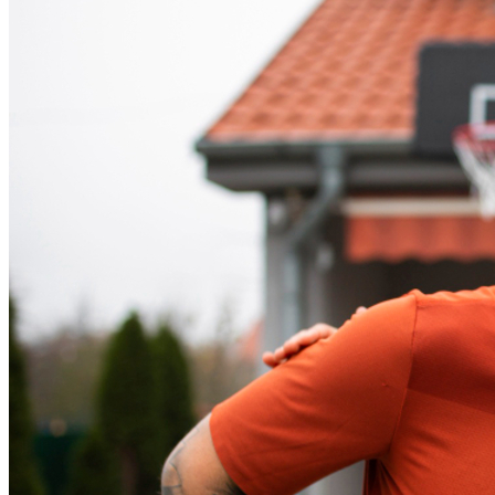
Atlético-MG