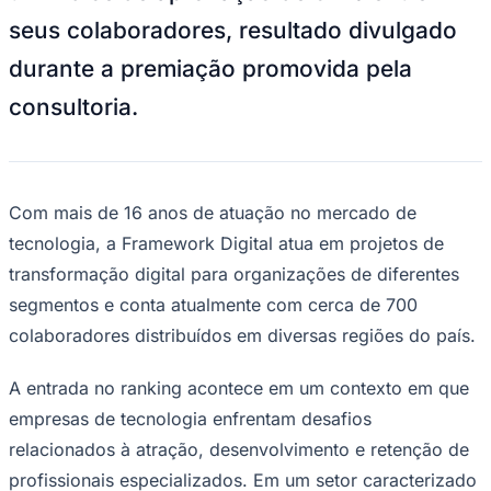
NBA
seus colaboradores, resultado divulgado
NFL
Fórmula 1
durante a premiação promovida pela
UFC
Tênis (ATP)
consultoria.
MLB
NHL
Atletismo
Vôlei
NBB
Com mais de 16 anos de atuação no mercado de
Competições de Futebol
tecnologia, a Framework Digital atua em projetos de
Brasileirão Série A
transformação digital para organizações de diferentes
Brasileirão Série B
Paulistão
segmentos e conta atualmente com cerca de 700
Copa do Brasil
colaboradores distribuídos em diversas regiões do país.
Libertadores
Sul-Americana
Copa América
A entrada no ranking acontece em um contexto em que
Champions League
empresas de tecnologia enfrentam desafios
Premier League
La Liga
relacionados à atração, desenvolvimento e retenção de
Bundesliga
Mundial 2026
profissionais especializados. Em um setor caracterizado