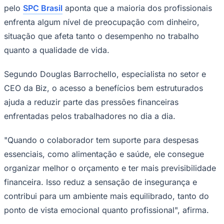
relações de trabalho, iniciativas como
Sport
vale-alimentação, vale-refeição,
assistência médica e benefícios flexíveis
têm assumido papel cada vez mais
relevante na qualidade de vida dos
profissionais e nos resultados das
organizações.
Dados da consultoria
Gallup
mostram que o estresse
financeiro está entre os principais fatores de ansiedade
entre trabalhadores em todo o mundo, impactando
diretamente a produtividade, o engajamento e até
mesmo a saúde física. No Brasil, levantamento realizado