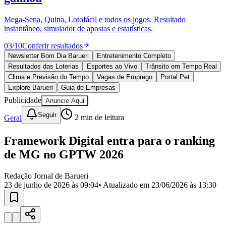
Divulgar Vagas
Novo
Publicidade Legal
Mega-Sena, Quina, Lotofácil e todos os jogos. Resultado
instantâneo, simulador de apostas e estatísticas.
Política
Eleições
03
/
10
Conferir resultados
Esportes
Saúde
Newsletter Bom Dia Barueri
Entretenimento Completo
Segurança
Resultados das Loterias
Esportes ao Vivo
Trânsito em Tempo Real
Cultura
Clima e Previsão do Tempo
Vagas de Emprego
Portal Pet
Meio Ambiente
Explore Barueri
Guia de Empresas
Obras
Publicidade
Anuncie Aqui
Educação
Seguir
Geral
2
min de leitura
Bairros de Barueri
Framework Digital entra para o ranking
Selecione sua região
Para notícias da sua região
de MG no GPTW 2026
Aldeia
Aldeia da Serra
Aldeia de Barueri
Alphaville
Bairro
Jubran
Belval
Bethaville
Boa
Redação Jornal de Barueri
Vista
Califórnia
Carapicuíba
Centro
Chácaras Marco
Cidades da
23 de junho de 2026 às 09:04
• Atualizado em
23/06/2026 às 13:30
Região
Cotia
Cruz Preta
Engenho Novo
Fazenda
Militar
Itapevi
Jandira
Jardim Audir
Jardim Belval
Jardim
Califórnia
Jardim dos Altos
Jardim dos Camargos
Jardim
Esperança
Jardim Graziela
Jardim Iracema
Jardim Itaquiti
Jardim