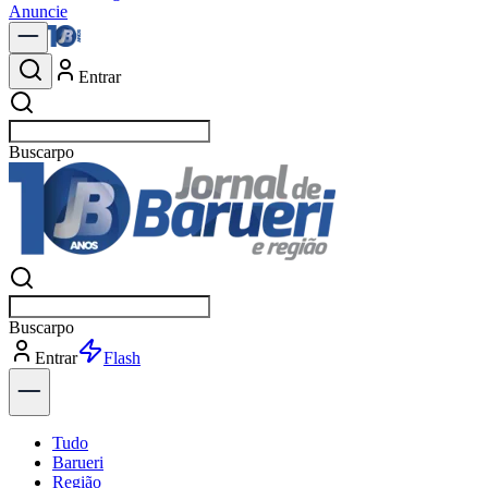
Anuncie
Entrar
Buscar
notíci
Buscar
notíci
Entrar
Explorar
Tudo
Barueri
Região