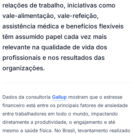
Divulgação/Biz
—
Foto:
Divulgação
A Biz, empresa que oferece
multibenefícios flexíveis
e hiperpersonalizados, reforça a
importância dos benefícios corporativos
como aliados estratégicos na promoção da
saúde mental e financeira dos
trabalhadores. Em um cenário marcado
por desafios econômicos e mudanças nas