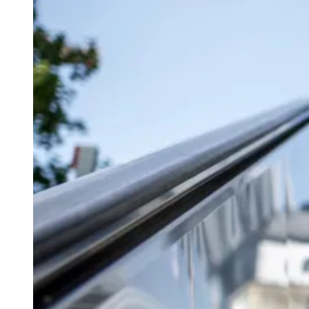
Explore Barueri
Guia de Empresas
Publicidade
Anuncie Aqui
Seguir
Geral
3
min de leitura
Benefícios podem ajudar na saúde mental
dos trabalhadores
Redação Jornal de Barueri
23 de junho de 2026 às 09:00
Bragantino