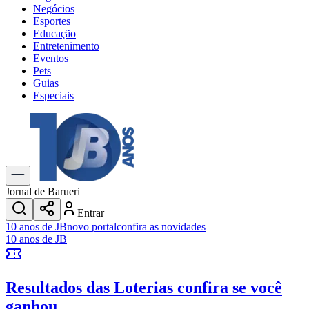
Negócios
Esportes
Educação
Entretenimento
Eventos
Pets
Guias
Especiais
Explore Tudo
Últimas Notícias
Previsão do Tempo
Trânsito e Rotas
Dia a Dia & Lazer
Jornal de Barueri
Transportes
Entrar
Gastronomia
10 anos de JB
novo portal
confira as novidades
Cinema & Shows
10 anos de JB
Jogos
Novo
Para Sua Empresa
Resultados das Loterias
confira se você
Anuncie no Portal
Cadastrar Empresa
ganhou