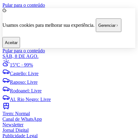
Pular para o conteúdo
Usamos cookies para melhorar sua experiência.
Gerenciar
Aceitar
Pular para o conteúdo
SÁB, 8 DE AGO.
15°C
· 99%
Castello
:
Livre
Raposo
:
Livre
Rodoanel
:
Livre
Al. Rio Negro
:
Livre
Trem:
Normal
Canal de WhatsApp
Newsletter
Jornal Digital
Publicidade Legal