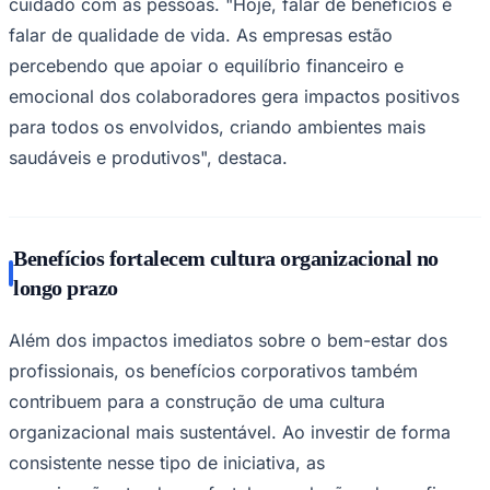
A relação entre saúde financeira e saúde mental tem
sido cada vez mais observada pelas
empresas. A diminuição da preocupação com gastos
essenciais tende a reduzir os níveis de estresse,
favorecendo maior concentração, produtividade e
qualidade de vida.
Ceará
Nesse contexto, a evolução dos modelos de benefícios
também acompanha as novas demandas do mercado de
trabalho. Soluções digitais e personalizáveis permitem
que os profissionais escolham opções mais adequadas
às suas necessidades, ampliando a percepção de valor
e fortalecendo a relação entre colaborador e empresa.
Para Barrochello, os benefícios corporativos devem ser
encarados como parte de uma política mais ampla de
cuidado com as pessoas. "Hoje, falar de benefícios é