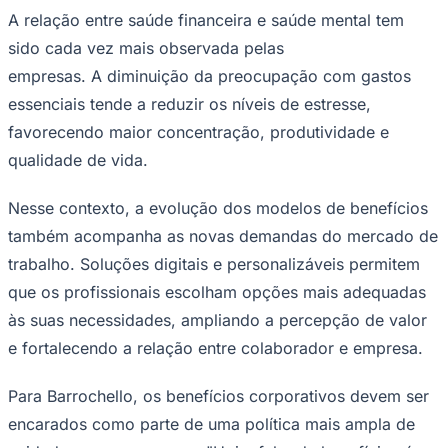
pelo
SPC Brasil
aponta que a maioria dos profissionais
enfrenta algum nível de preocupação com dinheiro,
situação que afeta tanto o desempenho no trabalho
Juventude
quanto a qualidade de vida.
Segundo Douglas Barrochello, especialista no setor e
CEO da Biz, o acesso a benefícios bem estruturados
ajuda a reduzir parte das pressões financeiras
enfrentadas pelos trabalhadores no dia a dia.
"Quando o colaborador tem suporte para despesas
essenciais, como alimentação e saúde, ele consegue
organizar melhor o orçamento e ter mais previsibilidade
financeira. Isso reduz a sensação de insegurança e
contribui para um ambiente mais equilibrado, tanto do
ponto de vista emocional quanto profissional", afirma.