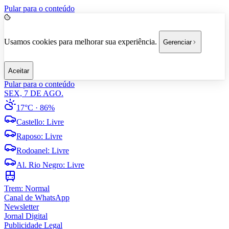
Pular para o conteúdo
Usamos cookies para melhorar sua experiência.
Gerenciar
Aceitar
Pular para o conteúdo
SEX, 7 DE AGO.
17°C
· 86%
Castello
:
Livre
Raposo
:
Livre
Rodoanel
:
Livre
Al. Rio Negro
:
Livre
Trem:
Normal
Canal de WhatsApp
Newsletter
Jornal Digital
Publicidade Legal