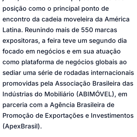
NBA
posição como o principal ponto de
NFL
Fórmula 1
encontro da cadeia moveleira da América
UFC
Tênis (ATP)
Latina. Reunindo mais de 550 marcas
MLB
NHL
expositoras, a feira teve um segundo dia
Atletismo
Vôlei
focado em negócios e em sua atuação
NBB
como plataforma de negócios globais ao
Competições de Futebol
sediar uma série de rodadas internacionais
Brasileirão Série A
Brasileirão Série B
promovidas pela Associação Brasileira das
Paulistão
Copa do Brasil
Indústrias do Mobiliário (ABIMÓVEL), em
Libertadores
Sul-Americana
parceria com a Agência Brasileira de
Copa América
Champions League
Promoção de Exportações e Investimentos
Premier League
La Liga
(ApexBrasil).
Bundesliga
Mundial 2026