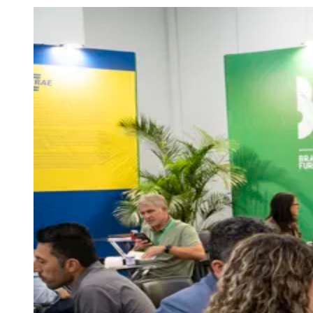
Julio
Jardim Líbano
Jardim Maria Cristina
Jardim Maria Helena
Jardim
Mutinga
Jardim Paraíso
Jardim Paulista
Jardim Reginalice
Jardim São
Luís
Jardim São Pedro
Jardim São Silvestre
Jardim Silveira
Jardim
Tupã
Jardim Tupanci
Mutinga
Nova Aldeinha
Osasco
Parque dos
Camargos
Parque Imperial
Parque Santa Luzia
Parque Viana
Pirapora
do Bom Jesus
Recanto Phrynéa
Santana de
Parnaíba
Silveira
Tamboré
Vale do Sol
Vila Barros
Vila Boa Vista
Vila
do Conde
Vila Engenho Novo
Vila Márcia
Vila Nossa Sra. da
Escada
Vila Porto
Votupoca
Para Sua Empresa
Anuncie no Portal
Guia de Empresas
Divulgar Vagas
Novo
Publicidade Legal
Negócios Regionais
Turismo
Segurança Regional
Hospitais Estaduais
Parques & Represas
Cidades da Região
Santana de Parnaíba
Osasco
Carapicuíba
Jandira
Itapevi
Cotia
Pirapora
do Bom Jesus
Araçariguama
Cajamar
Caieiras
Franco da