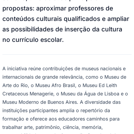
NBA
propostas: aproximar professores de
NFL
Fórmula 1
conteúdos culturais qualificados e ampliar
UFC
Tênis (ATP)
as possibilidades de inserção da cultura
MLB
NHL
no currículo escolar.
Atletismo
Vôlei
NBB
Competições de Futebol
A iniciativa reúne contribuições de museus nacionais e
Brasileirão Série A
internacionais de grande relevância, como o Museu de
Brasileirão Série B
Paulistão
Arte do Rio, o Museu Afro Brasil, o Museu Ed Leith
Copa do Brasil
Libertadores
Cretaceous Menagerie, o Museu da Água de Lisboa e o
Sul-Americana
Museu Moderno de Buenos Aires. A diversidade das
Copa América
Champions League
instituições participantes amplia o repertório da
Premier League
formação e oferece aos educadores caminhos para
La Liga
Bundesliga
trabalhar arte, patrimônio, ciência, memória,
Mundial 2026