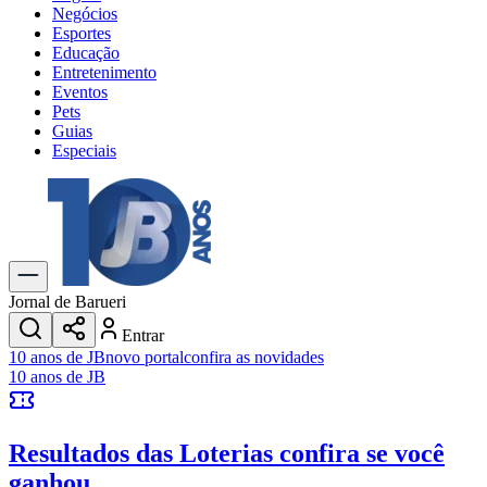
Negócios
Esportes
Educação
Entretenimento
Eventos
Pets
Guias
Especiais
Explore Tudo
Últimas Notícias
Previsão do Tempo
Trânsito e Rotas
Dia a Dia & Lazer
Jornal de Barueri
Transportes
Entrar
Gastronomia
10 anos de JB
novo portal
confira as novidades
Cinema & Shows
10 anos de JB
Jogos
Novo
Para Sua Empresa
Resultados das Loterias
confira se você
Anuncie no Portal
Cadastrar Empresa
ganhou