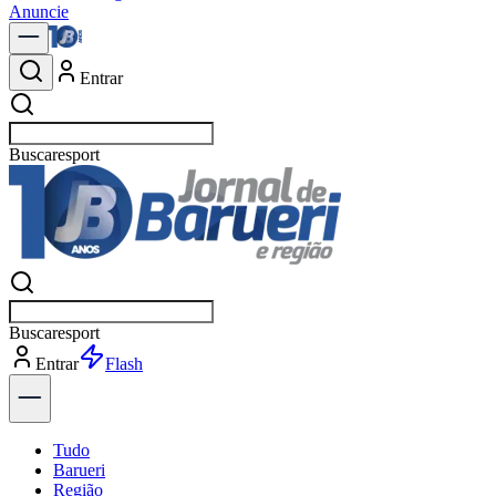
Anuncie
Entrar
Buscar
Buscar
Entrar
Explorar
Tudo
Barueri
Região