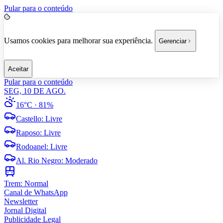
Pular para o conteúdo
Usamos cookies para melhorar sua experiência.
Gerenciar
Aceitar
Pular para o conteúdo
SEG, 10 DE AGO.
16°C
· 81%
Castello
:
Livre
Raposo
:
Livre
Rodoanel
:
Livre
Al. Rio Negro
:
Moderado
Trem:
Normal
Canal de WhatsApp
Newsletter
Jornal Digital
Publicidade Legal