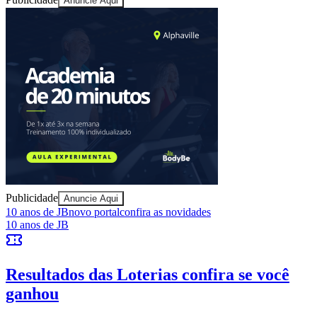
Anuncie Aqui
Sport
Publicidade
Anuncie Aqui
10 anos de JB
novo portal
confira as novidades
10 anos de JB
Resultados das Loterias
confira se você
ganhou