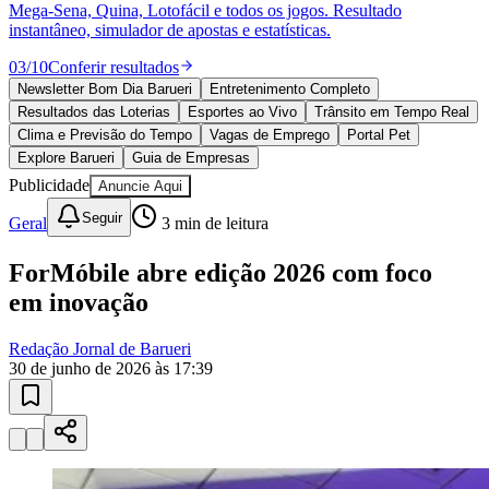
Mega-Sena, Quina, Lotofácil e todos os jogos. Resultado
instantâneo, simulador de apostas e estatísticas.
03
/
10
Conferir resultados
Newsletter Bom Dia Barueri
Entretenimento Completo
Juventude
Resultados das Loterias
Esportes ao Vivo
Trânsito em Tempo Real
Clima e Previsão do Tempo
Vagas de Emprego
Portal Pet
Explore Barueri
Guia de Empresas
Publicidade
Anuncie Aqui
Seguir
Geral
3
min de leitura
ForMóbile abre edição 2026 com foco
em inovação
Redação Jornal de Barueri
30 de junho de 2026 às 17:39