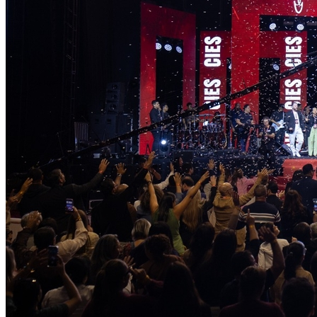
Atlético-MG