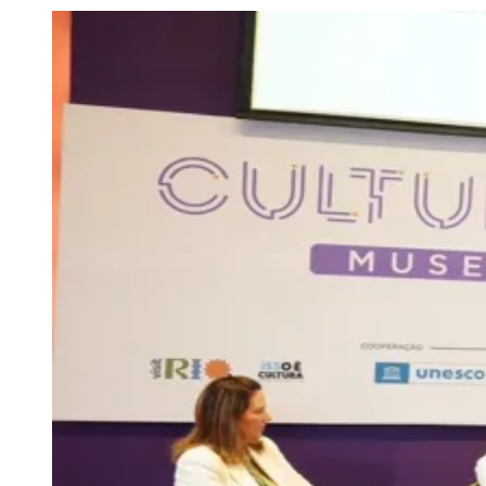
Julio
Jardim Líbano
Jardim Maria Cristina
Jardim Maria Helena
Jardim
Mutinga
Jardim Paraíso
Jardim Paulista
Jardim Reginalice
Jardim São
Luís
Jardim São Pedro
Jardim São Silvestre
Jardim Silveira
Jardim
Tupã
Jardim Tupanci
Mutinga
Nova Aldeinha
Osasco
Parque dos
Camargos
Parque Imperial
Parque Santa Luzia
Parque Viana
Pirapora
do Bom Jesus
Recanto Phrynéa
Santana de
Parnaíba
Silveira
Tamboré
Vale do Sol
Vila Barros
Vila Boa Vista
Vila
do Conde
Vila Engenho Novo
Vila Márcia
Vila Nossa Sra. da
Escada
Vila Porto
Votupoca
Para Sua Empresa
Anuncie no Portal
Guia de Empresas
Divulgar Vagas
Novo
Publicidade Legal
Negócios Regionais
Turismo
Segurança Regional
Hospitais Estaduais
Parques & Represas
Cidades da Região
Santana de Parnaíba
Osasco
Carapicuíba
Jandira
Itapevi
Cotia
Pirapora
do Bom Jesus
Araçariguama
Cajamar
Caieiras
Franco da