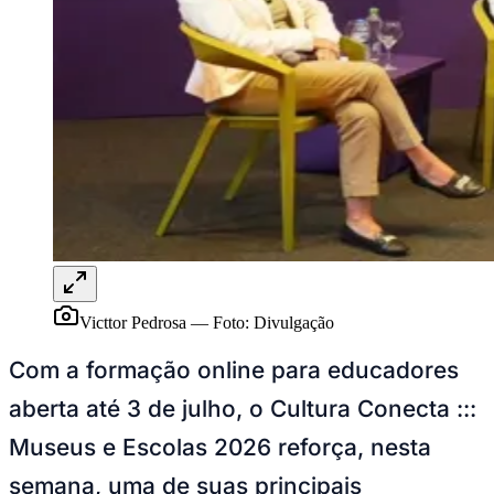
Rocha
Francisco Morato
Taboão da Serra
Embu das Artes
São Roque
Para Sua Empresa
Anuncie Regional
Guia de Empresas
Vagas na Região
Novo
Hub de Negócios
Guia Comercial
Selo Verificado
Portal Educacional
Agenda de Vestibulares
Vagas de Emprego
Concursos
Panorama Econômico
Victtor Pedrosa
—
Foto:
Divulgação
Panorama Econômico
Com a formação online para educadores
Para Sua Empresa
aberta até 3 de julho, o Cultura Conecta :::
Anuncie no Portal
Verificar Empresa
Novo
Museus e Escolas 2026 reforça, nesta
Anunciar Vagas
Novo
Publicidade Legal
semana, uma de suas principais