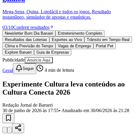
Divulgar Vagas
Novo
Publicidade Legal
Mega-Sena, Quina, Lotofácil e todos os jogos. Resultado
instantâneo, simulador de apostas e estatísticas.
Política
Eleições
03
/
10
Conferir resultados
Esportes
Saúde
Newsletter Bom Dia Barueri
Entretenimento Completo
Segurança
Resultados das Loterias
Esportes ao Vivo
Trânsito em Tempo Real
Cultura
Clima e Previsão do Tempo
Vagas de Emprego
Portal Pet
Meio Ambiente
Explore Barueri
Guia de Empresas
Obras
Publicidade
Anuncie Aqui
Educação
Seguir
Geral
4
min de leitura
Bairros de Barueri
Experimente Cultura leva conteúdos ao
Selecione sua região
Para notícias da sua região
Cultura Conecta 2026
Aldeia
Aldeia da Serra
Aldeia de Barueri
Alphaville
Bairro
Jubran
Belval
Bethaville
Boa
Redação Jornal de Barueri
Vista
Califórnia
Carapicuíba
Centro
Chácaras Marco
Cidades da
30 de junho de 2026 às 17:55
• Atualizado em
30/06/2026 às 21:28
Região
Cotia
Cruz Preta
Engenho Novo
Fazenda
Militar
Itapevi
Jandira
Jardim Audir
Jardim Belval
Jardim
Califórnia
Jardim dos Altos
Jardim dos Camargos
Jardim
Esperança
Jardim Graziela
Jardim Iracema
Jardim Itaquiti
Jardim