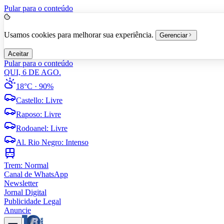
Pular para o conteúdo
Usamos cookies para melhorar sua experiência.
Gerenciar
Aceitar
Pular para o conteúdo
QUI, 6 DE AGO.
18°C
· 90%
Castello
:
Livre
Raposo
:
Livre
Rodoanel
:
Livre
Al. Rio Negro
:
Intenso
Trem:
Normal
Canal de WhatsApp
Newsletter
Jornal Digital
Publicidade Legal
Anuncie