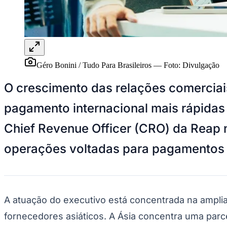
Panorama Econômico
Para Sua Empresa
Anuncie no Portal
Verificar Empresa
Novo
Anunciar Vagas
Novo
Géro Bonini / Tudo Para Brasileiros
—
Foto:
Divulgação
Publicidade Legal
O crescimento das relações comerciais
NBA
NFL
pagamento internacional mais rápidas e
Fórmula 1
UFC
Tênis (ATP)
Chief Revenue Officer (CRO) da Reap n
MLB
NHL
operações voltadas para pagamentos i
Atletismo
Vôlei
NBB
Competições de Futebol
A atuação do executivo está concentrada na ampl
Brasileirão Série A
Brasileirão Série B
fornecedores asiáticos. A Ásia concentra uma parc
Paulistão