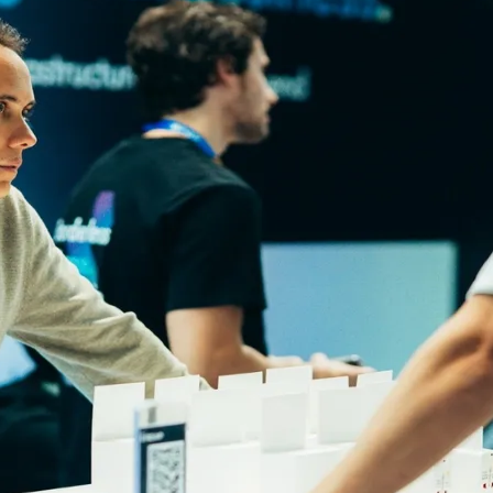
do Bom Jesus
Araçariguama
Cajamar
Caieiras
Franco da Rocha
Francisco 