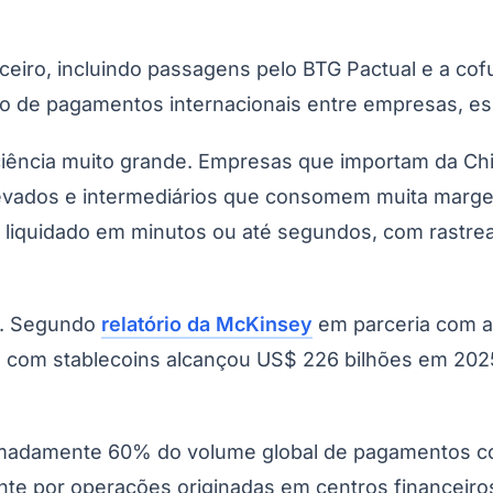
iro, incluindo passagens pelo BTG Pactual e a cofun
o de pagamentos internacionais entre empresas, esp
iciência muito grande. Empresas que importam da Ch
elevados e intermediários que consomem muita marg
iquidado em minutos ou até segundos, com rastreabi
o. Segundo
relatório da McKinsey
em parceria com a 
s com stablecoins alcançou US$ 226 bilhões em 20
imadamente 60% do volume global de pagamentos c
ente por operações originadas em centros financeir