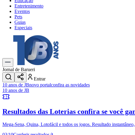
Educação
Entretenimento
Eventos
Pets
Guias
Especiais
Explore Tudo
Últimas Notícias
Previsão do Tempo
Trânsito e Rotas
Dia a Dia & Lazer
Jornal de Barueri
Transportes
Entrar
Gastronomia
10 anos de JB
novo portal
confira as novidades
Cinema & Shows
10 anos de JB
Jogos
Novo
Para Sua Empresa
Resultados das Loterias
confira se você ga
Anuncie no Portal
Cadastrar Empresa
Divulgar Vagas
Novo
Mega-Sena, Quina, Lotofácil e todos os jogos. Resultado instantâneo, s
Publicidade Legal
03
/
10
Conferir resultados