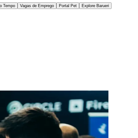
do Tempo
Vagas de Emprego
Portal Pet
Explore Barueri
des da Região
Cotia
Cruz Preta
Engenho Novo
Fazenda
im Iracema
Jardim Itaquiti
Jardim Julio
Jardim Líbano
Jardim Maria
vestre
Jardim Silveira
Jardim Tupã
Jardim Tupanci
Mutinga
Nova
arnaíba
Silveira
Tamboré
Vale do Sol
Vila Barros
Vila Boa Vista
Vila do