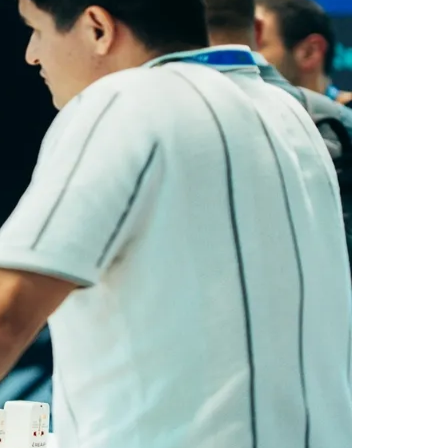
Morato
Taboão da Serra
Embu das Artes
São Roque