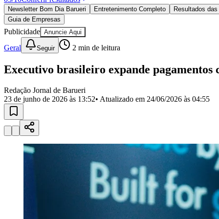
Política
Newsletter Bom Dia Barueri
Entretenimento Completo
Resultados das 
Eleições
Guia de Empresas
Esportes
Saúde
Publicidade
Anuncie Aqui
Segurança
Geral
2
min de leitura
Seguir
Cultura
Meio Ambiente
Obras
Executivo brasileiro expande pagamentos 
Educação
Redação Jornal de Barueri
Bairros de Barueri
23 de junho de 2026 às 13:52
• Atualizado em
24/06/2026 às 04:55
Selecione sua região
Para notícias da sua região
Aldeia
Aldeia da Serra
Aldeia de Barueri
Alphaville
Bairro Jubran
Belva
Militar
Itapevi
Jandira
Jardim Audir
Jardim Belval
Jardim Califórnia
Jard
Cristina
Jardim Maria Helena
Jardim Mutinga
Jardim Paraíso
Jardim Pau
Aldeinha
Osasco
Parque dos Camargos
Parque Imperial
Parque Santa L
Conde
Vila Engenho Novo
Vila Márcia
Vila Nossa Sra. da Escada
Vila
Para Sua Empresa
Anuncie no Portal
Guia de Empresas
Divulgar Vagas
Novo