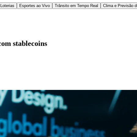
Loterias
Esportes ao Vivo
Trânsito em Tempo Real
Clima e Previsão 
com stablecoins
l
Bethaville
Boa Vista
Califórnia
Carapicuíba
Centro
Chácaras Marco
Cida
im dos Altos
Jardim dos Camargos
Jardim Esperança
Jardim Graziela
Jard
lista
Jardim Reginalice
Jardim São Luís
Jardim São Pedro
Jardim São Sil
uzia
Parque Viana
Pirapora do Bom Jesus
Recanto Phrynéa
Santana de P
 Porto
Votupoca