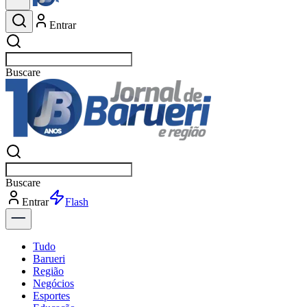
Entrar
Buscar
esportes
Buscar
esportes
Entrar
Flash
Tudo
Barueri
Região
Negócios
Esportes