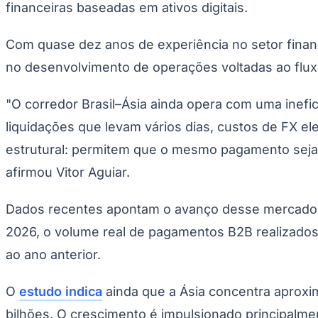
financeiras baseadas em ativos digitais.
Copa do Brasil
Libertadores
Sul-Americana
Com quase dez anos de experiência no setor finance
Copa América
Champions League
no desenvolvimento de operações voltadas ao flux
Premier League
La Liga
Bundesliga
"O corredor Brasil–Ásia ainda opera com uma inef
Mundial 2026
liquidações que levam vários dias, custos de FX 
Times - Ir direto
estrutural: permitem que o mesmo pagamento seja l
afirmou Vitor Aguiar.
Dados recentes apontam o avanço desse mercad
2026, o volume real de pagamentos B2B realizado
ao ano anterior.
O
estudo indica
ainda que a Ásia concentra aprox
bilhões. O crescimento é impulsionado principalm