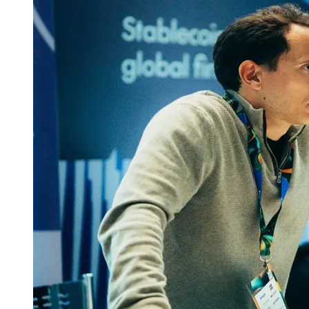
Publicidade Legal
Negócios Regionais
Turismo
Segurança Regional
Hospitais Estaduais
Parques & Represas
Cidades da Região
Santana de Parnaíba
Osasco
Carapicuíba
Jandira
Itapevi
Cotia
Pirapora 
Para Sua Empresa
Anuncie Regional
Guia de Empresas
Vagas na Região
Novo
Hub de Negócios
Guia Comercial
Selo Verificado
Portal Educacional
Agenda de Vestibulares
Vagas de Emprego
Concursos
Panorama Econômico