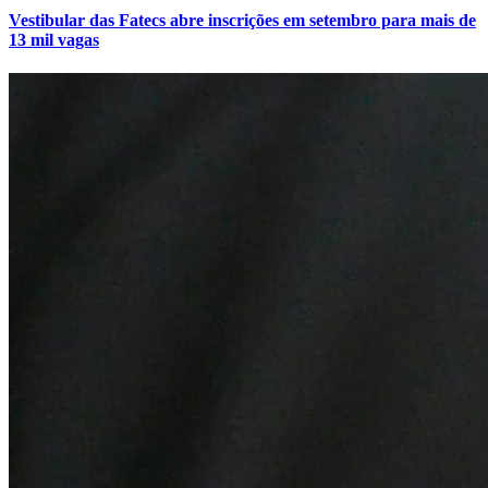
Vestibular das Fatecs abre inscrições em setembro para mais de
13 mil vagas
Vasco