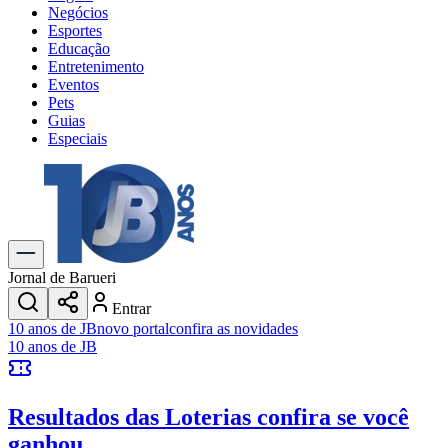
Negócios
Esportes
Educação
Entretenimento
Eventos
Pets
Guias
Especiais
Explore Tudo
Últimas Notícias
Previsão do Tempo
Trânsito e Rotas
Dia a Dia & Lazer
Jornal de Barueri
Transportes
Entrar
Gastronomia
10 anos de JB
novo portal
confira as novidades
Cinema & Shows
10 anos de JB
Jogos
Novo
Para Sua Empresa
Resultados das Loterias
confira se você
Anuncie no Portal
Cadastrar Empresa
ganhou