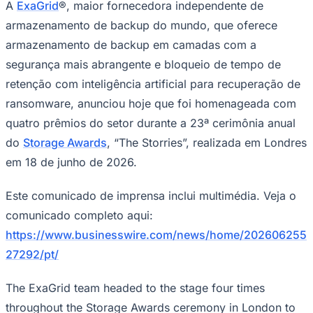
Julio
Jardim Líbano
Jardim Maria Cristina
Jardim Maria Helena
Jardim
A
ExaGrid
®, maior fornecedora independente de
Mutinga
Jardim Paraíso
Jardim Paulista
Jardim Reginalice
Jardim São
armazenamento de backup do mundo, que oferece
Luís
Jardim São Pedro
Jardim São Silvestre
Jardim Silveira
Jardim
Tupã
Jardim Tupanci
Mutinga
Nova Aldeinha
Osasco
Parque dos
armazenamento de backup em camadas com a
Camargos
Parque Imperial
Parque Santa Luzia
Parque Viana
Pirapora
segurança mais abrangente e bloqueio de tempo de
do Bom Jesus
Recanto Phrynéa
Santana de
Parnaíba
Silveira
Tamboré
Vale do Sol
Vila Barros
Vila Boa Vista
Vila
retenção com inteligência artificial para recuperação de
do Conde
Vila Engenho Novo
Vila Márcia
Vila Nossa Sra. da
ransomware, anunciou hoje que foi homenageada com
Escada
Vila Porto
Votupoca
Para Sua Empresa
quatro prêmios do setor durante a 23ª cerimônia anual
Anuncie no Portal
do
Storage Awards
, “The Storries”, realizada em Londres
Guia de Empresas
em 18 de junho de 2026.
Divulgar Vagas
Novo
Publicidade Legal
Este comunicado de imprensa inclui multimédia. Veja o
Negócios Regionais
comunicado completo aqui:
Turismo
Segurança Regional
https://www.businesswire.com/news/home/202606255
Hospitais Estaduais
Parques & Represas
27292/pt/
Cidades da Região
The ExaGrid team headed to the stage four times
Santana de Parnaíba
Osasco
Carapicuíba
Jandira
Itapevi
Cotia
Pirapora
do Bom Jesus
Araçariguama
Cajamar
Caieiras
Franco da
throughout the Storage Awards ceremony in London to