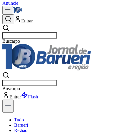
Anuncie
Entrar
Buscar
not
Buscar
not
Entrar
Explorar
Tudo
Barueri
Região