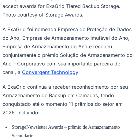
Rocha
Francisco Morato
Taboão da Serra
Embu das Artes
São Roque
accept awards for ExaGrid Tiered Backup Storage.
Para Sua Empresa
Photo courtesy of Storage Awards.
Anuncie Regional
Guia de Empresas
Vagas na Região
Novo
A ExaGrid foi nomeada
Empresa de Proteção de Dados
do Ano, Empresa de Armazenamento Imutável do Ano,
Hub de Negócios
Guia Comercial
Empresa de Armazenamento do Ano
e recebeu
Selo Verificado
Portal Educacional
conjuntamente o prêmio
Solução de Armazenamento do
Agenda de Vestibulares
Ano – Corporativo
com sua importante parceira de
Vagas de Emprego
Concursos
canal, a
Convergent Technology
.
Panorama Econômico
A ExaGrid continua a receber reconhecimento por seu
Panorama Econômico
Armazenamento de Backup em Camadas, tendo
Para Sua Empresa
conquistado até o momento 11 prêmios do setor em
2026, incluindo:
Anuncie no Portal
Verificar Empresa
Novo
Anunciar Vagas
Novo
StorageNewsletter Awards – prêmio de Armazenamento
Publicidade Legal
Secundário