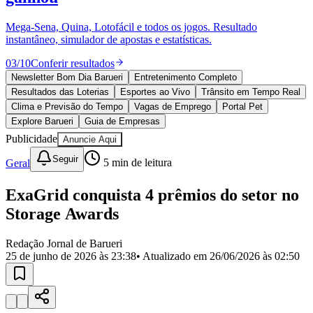
Divulgar Vagas
Novo
Publicidade Legal
Mega-Sena, Quina, Lotofácil e todos os jogos. Resultado
instantâneo, simulador de apostas e estatísticas.
Política
Eleições
03
/
10
Conferir resultados
Esportes
Saúde
Newsletter Bom Dia Barueri
Entretenimento Completo
Segurança
Resultados das Loterias
Esportes ao Vivo
Trânsito em Tempo Real
Cultura
Clima e Previsão do Tempo
Vagas de Emprego
Portal Pet
Meio Ambiente
Explore Barueri
Guia de Empresas
Obras
Publicidade
Anuncie Aqui
Educação
Seguir
Geral
5
min de leitura
Bairros de Barueri
ExaGrid conquista 4 prêmios do setor no
Selecione sua região
Para notícias da sua região
Storage Awards
Aldeia
Aldeia da Serra
Aldeia de Barueri
Alphaville
Bairro
Jubran
Belval
Bethaville
Boa
Redação Jornal de Barueri
Vista
Califórnia
Carapicuíba
Centro
Chácaras Marco
Cidades da
25 de junho de 2026 às 23:38
• Atualizado em
26/06/2026 às 02:50
Região
Cotia
Cruz Preta
Engenho Novo
Fazenda
Militar
Itapevi
Jandira
Jardim Audir
Jardim Belval
Jardim
Califórnia
Jardim dos Altos
Jardim dos Camargos
Jardim
Esperança
Jardim Graziela
Jardim Iracema
Jardim Itaquiti
Jardim