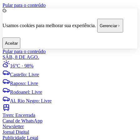
Pular para o conteúdo
Usamos cookies para melhorar sua experiência.
Gerenciar
Aceitar
Pular para o conteúdo
SÁB, 8 DE AGO.
16°C
· 98%
Castello
:
Livre
Raposo
:
Livre
Rodoanel
:
Livre
Al. Rio Negro
:
Livre
Trem:
Encerrada
Canal de WhatsApp
Newsletter
Jornal Digital
Publicidade Legal