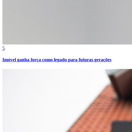
Fortaleza
5
Imóvel ganha força como legado para futuras gerações