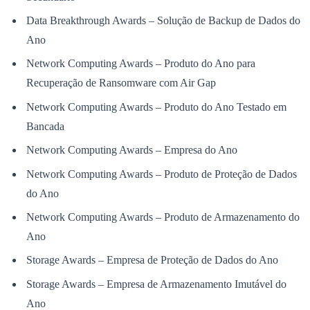
NBA
NFL
Data Breakthrough Awards – Solução de Backup de Dados do
Fórmula 1
Ano
UFC
Tênis (ATP)
Network Computing Awards – Produto do Ano para
MLB
NHL
Recuperação de Ransomware com Air Gap
Atletismo
Vôlei
Network Computing Awards – Produto do Ano Testado em
NBB
Bancada
Competições de Futebol
Network Computing Awards – Empresa do Ano
Brasileirão Série A
Network Computing Awards – Produto de Proteção de Dados
Brasileirão Série B
Paulistão
do Ano
Copa do Brasil
Libertadores
Network Computing Awards – Produto de Armazenamento do
Sul-Americana
Ano
Copa América
Champions League
Storage Awards – Empresa de Proteção de Dados do Ano
Premier League
La Liga
Storage Awards – Empresa de Armazenamento Imutável do
Bundesliga
Mundial 2026
Ano