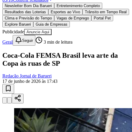
Juventude
10 anos de JB
novo portal
confira as novidades
10 anos de JB
Esportes ao Vivo
placares e tabelas
atualizadas
Paulistão, Brasileirão, Champions League e mais. Placar em tempo
real, classificação e notícias esportivas.
04
/
10
Acompanhar jogos