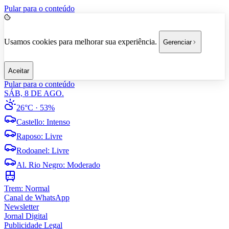
Pular para o conteúdo
Usamos cookies para melhorar sua experiência.
Gerenciar
Aceitar
Pular para o conteúdo
SÁB, 8 DE AGO.
26°C
· 53%
Castello
:
Intenso
Raposo
:
Livre
Rodoanel
:
Livre
Al. Rio Negro
:
Moderado
Trem:
Normal
Canal de WhatsApp
Newsletter
Jornal Digital
Publicidade Legal