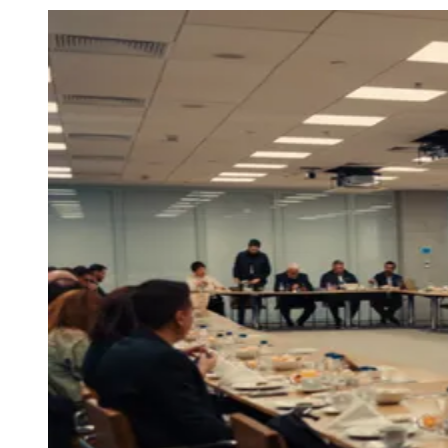
Julio
Jardim Líbano
Jardim Maria Cristina
Jardim Maria Helena
Jardim
Mutinga
Jardim Paraíso
Jardim Paulista
Jardim Reginalice
Jardim São
Luís
Jardim São Pedro
Jardim São Silvestre
Jardim Silveira
Jardim
Tupã
Jardim Tupanci
Mutinga
Nova Aldeinha
Osasco
Parque dos
Camargos
Parque Imperial
Parque Santa Luzia
Parque Viana
Pirapora
do Bom Jesus
Recanto Phrynéa
Santana de
Parnaíba
Silveira
Tamboré
Vale do Sol
Vila Barros
Vila Boa Vista
Vila
do Conde
Vila Engenho Novo
Vila Márcia
Vila Nossa Sra. da
Escada
Vila Porto
Votupoca
Para Sua Empresa
Anuncie no Portal
Guia de Empresas
Divulgar Vagas
Novo
Publicidade Legal
Negócios Regionais
Turismo
Segurança Regional
Hospitais Estaduais
Parques & Represas
Cidades da Região
Santana de Parnaíba
Osasco
Carapicuíba
Jandira
Itapevi
Cotia
Pirapora
do Bom Jesus
Araçariguama
Cajamar
Caieiras
Franco da