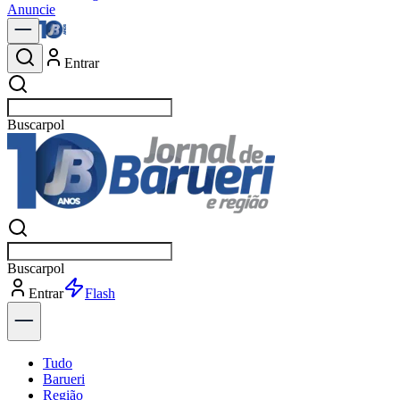
Anuncie
Entrar
Buscar
notí
Buscar
notí
Entrar
Explorar
Tudo
Barueri
Região