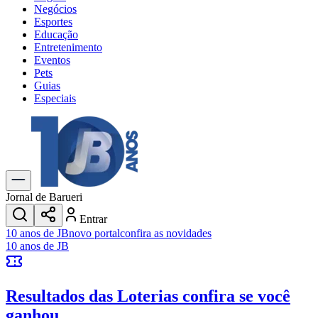
Negócios
Esportes
Educação
Entretenimento
Eventos
Pets
Guias
Especiais
Explore Tudo
Últimas Notícias
Previsão do Tempo
Trânsito e Rotas
Dia a Dia & Lazer
Jornal de Barueri
Transportes
Entrar
Gastronomia
10 anos de JB
novo portal
confira as novidades
Cinema & Shows
10 anos de JB
Jogos
Novo
Para Sua Empresa
Resultados das Loterias
confira se você
Anuncie no Portal
Cadastrar Empresa
ganhou