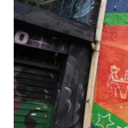
Newsletter Bom Dia Barueri
Entretenimento Completo
Resultados das Loterias
Esportes ao Vivo
Trânsito em Tempo Real
Clima e Previsão do Tempo
Vagas de Emprego
Portal Pet
Explore Barueri
Guia de Empresas
Publicidade
Anuncie Aqui
Seguir
Geral
3
min de leitura
Ceará
Coca-Cola FEMSA Brasil leva arte da
Copa às ruas de SP
Redação Jornal de Barueri
17 de junho de 2026 às 17:43