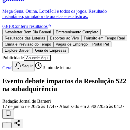
Divulgar Vagas
Novo
Publicidade Legal
Mega-Sena, Quina, Lotofácil e todos os jogos. Resultado
instantâneo, simulador de apostas e estatísticas.
Política
Eleições
03
/
10
Conferir resultados
Esportes
Saúde
Newsletter Bom Dia Barueri
Entretenimento Completo
Segurança
Resultados das Loterias
Esportes ao Vivo
Trânsito em Tempo Real
Cultura
Clima e Previsão do Tempo
Vagas de Emprego
Portal Pet
Meio Ambiente
Explore Barueri
Guia de Empresas
Obras
Publicidade
Anuncie Aqui
Educação
Seguir
Geral
3
min de leitura
Bairros de Barueri
Evento debate impactos da Resolução 522
Selecione sua região
Para notícias da sua região
na subadquirência
Aldeia
Aldeia da Serra
Aldeia de Barueri
Alphaville
Bairro
Jubran
Belval
Bethaville
Boa
Redação Jornal de Barueri
Vista
Califórnia
Carapicuíba
Centro
Chácaras Marco
Cidades da
17 de junho de 2026 às 17:47
• Atualizado em
25/06/2026 às 04:27
Região
Cotia
Cruz Preta
Engenho Novo
Fazenda
Militar
Itapevi
Jandira
Jardim Audir
Jardim Belval
Jardim
Califórnia
Jardim dos Altos
Jardim dos Camargos
Jardim
Esperança
Jardim Graziela
Jardim Iracema
Jardim Itaquiti
Jardim