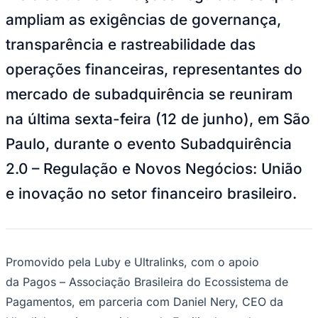
NBA
ampliam as exigências de governança,
NFL
Fórmula 1
transparência e rastreabilidade das
UFC
Tênis (ATP)
operações financeiras, representantes do
MLB
NHL
mercado de subadquirência se reuniram
Atletismo
Vôlei
na última sexta-feira (12 de junho), em São
NBB
Paulo, durante o evento Subadquirência
Competições de Futebol
2.0 – Regulação e Novos Negócios: União
Brasileirão Série A
Brasileirão Série B
e inovação no setor financeiro brasileiro.
Paulistão
Copa do Brasil
Libertadores
Sul-Americana
Copa América
Champions League
Promovido pela Luby e Ultralinks, com o apoio
Premier League
da Pagos – Associação Brasileira do Ecossistema de
La Liga
Bundesliga
Pagamentos, em parceria com Daniel Nery, CEO da
Mundial 2026