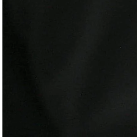
Atlético-MG