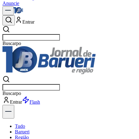
Anuncie
Entrar
Buscar
not
Buscar
not
Entrar
Explorar
Tudo
Barueri
Região