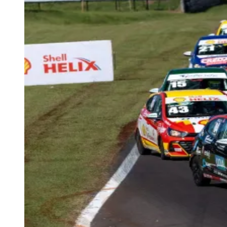
Anuncie Aqui
Seguir
Geral
2
min de leitura
Equipe Carro #04 é líder nas etapas da
Copa Hyundai HB20
Redação Jornal de Barueri
02 de junho de 2026 às 14:00
Goiás