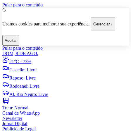
Pular para o conteúdo
Usamos cookies para melhorar sua experiência.
Gerenciar
Aceitar
Pular para o conteúdo
DOM, 9 DE AGO.
21°C
· 73%
Castello
:
Livre
Raposo
:
Livre
Rodoanel
:
Livre
Al. Rio Negro
:
Livre
Trem:
Normal
Canal de WhatsApp
Newsletter
Jornal Digital
Publicidade Legal