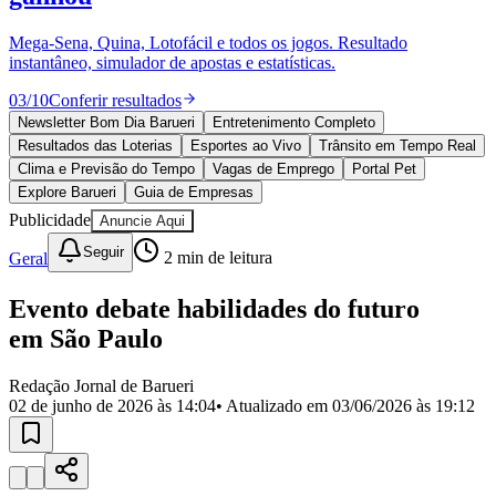
Divulgar Vagas
Novo
Publicidade Legal
Mega-Sena, Quina, Lotofácil e todos os jogos. Resultado
instantâneo, simulador de apostas e estatísticas.
Política
Eleições
03
/
10
Conferir resultados
Esportes
Saúde
Newsletter Bom Dia Barueri
Entretenimento Completo
Segurança
Resultados das Loterias
Esportes ao Vivo
Trânsito em Tempo Real
Cultura
Clima e Previsão do Tempo
Vagas de Emprego
Portal Pet
Meio Ambiente
Explore Barueri
Guia de Empresas
Obras
Publicidade
Anuncie Aqui
Educação
Seguir
Geral
2
min de leitura
Bairros de Barueri
Evento debate habilidades do futuro
Selecione sua região
Para notícias da sua região
em São Paulo
Aldeia
Aldeia da Serra
Aldeia de Barueri
Alphaville
Bairro
Jubran
Belval
Bethaville
Boa
Redação Jornal de Barueri
Vista
Califórnia
Carapicuíba
Centro
Chácaras Marco
Cidades da
02 de junho de 2026 às 14:04
• Atualizado em
03/06/2026 às 19:12
Região
Cotia
Cruz Preta
Engenho Novo
Fazenda
Militar
Itapevi
Jandira
Jardim Audir
Jardim Belval
Jardim
Califórnia
Jardim dos Altos
Jardim dos Camargos
Jardim
Esperança
Jardim Graziela
Jardim Iracema
Jardim Itaquiti
Jardim