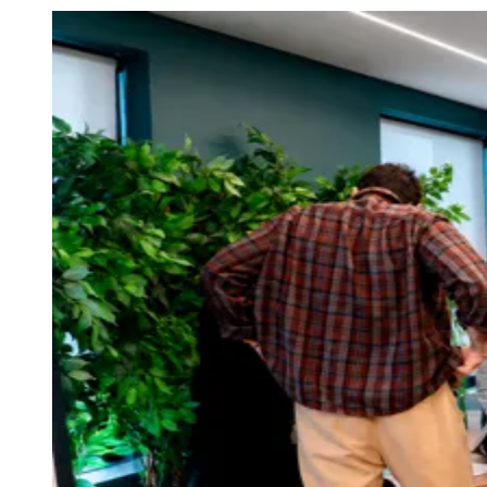
Julio
Jardim Líbano
Jardim Maria Cristina
Jardim Maria Helena
Jardim
Mutinga
Jardim Paraíso
Jardim Paulista
Jardim Reginalice
Jardim São
Luís
Jardim São Pedro
Jardim São Silvestre
Jardim Silveira
Jardim
Tupã
Jardim Tupanci
Mutinga
Nova Aldeinha
Osasco
Parque dos
Camargos
Parque Imperial
Parque Santa Luzia
Parque Viana
Pirapora
do Bom Jesus
Recanto Phrynéa
Santana de
Parnaíba
Silveira
Tamboré
Vale do Sol
Vila Barros
Vila Boa Vista
Vila
do Conde
Vila Engenho Novo
Vila Márcia
Vila Nossa Sra. da
Escada
Vila Porto
Votupoca
Para Sua Empresa
Anuncie no Portal
Guia de Empresas
Divulgar Vagas
Novo
Publicidade Legal
Negócios Regionais
Turismo
Segurança Regional
Hospitais Estaduais
Parques & Represas
Cidades da Região
Santana de Parnaíba
Osasco
Carapicuíba
Jandira
Itapevi
Cotia
Pirapora
do Bom Jesus
Araçariguama
Cajamar
Caieiras
Franco da