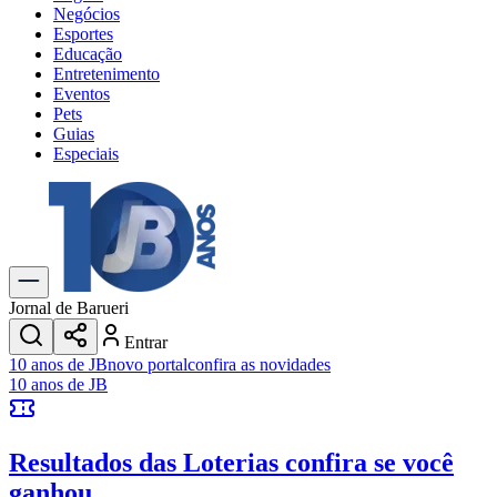
Negócios
Esportes
Educação
Entretenimento
Eventos
Pets
Guias
Especiais
Explore Tudo
Últimas Notícias
Previsão do Tempo
Trânsito e Rotas
Dia a Dia & Lazer
Jornal de Barueri
Transportes
Entrar
Gastronomia
10 anos de JB
novo portal
confira as novidades
Cinema & Shows
10 anos de JB
Jogos
Novo
Para Sua Empresa
Resultados das Loterias
confira se você
Anuncie no Portal
Cadastrar Empresa
ganhou