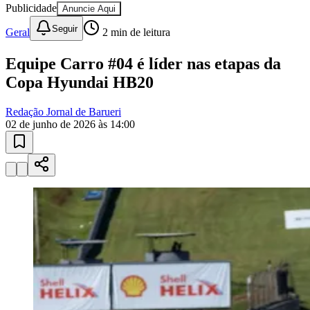
10 anos de JB
novo portal
confira as novidades
10 anos de JB
Ceará
Esportes ao Vivo
placares e tabelas
atualizadas
Paulistão, Brasileirão, Champions League e mais. Placar em tempo
real, classificação e notícias esportivas.
04
/
10
Acompanhar jogos
Newsletter Bom Dia Barueri
Entretenimento Completo
Resultados das Loterias
Esportes ao Vivo
Trânsito em Tempo Real
Clima e Previsão do Tempo
Vagas de Emprego
Portal Pet
Explore Barueri
Guia de Empresas
Publicidade