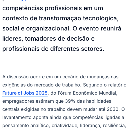
NBA
competências profissionais em um
NFL
Fórmula 1
contexto de transformação tecnológica,
UFC
Tênis (ATP)
social e organizacional. O evento reunirá
MLB
NHL
líderes, tomadores de decisão e
Atletismo
Vôlei
profissionais de diferentes setores.
NBB
Competições de Futebol
Brasileirão Série A
Brasileirão Série B
A discussão ocorre em um cenário de mudanças nas
Paulistão
exigências do mercado de trabalho. Segundo o relatório
Copa do Brasil
Libertadores
Future of Jobs 2025
, do Fórum Econômico Mundial,
Sul-Americana
Copa América
empregadores estimam que 39% das habilidades
Champions League
centrais exigidas no trabalho devem mudar até 2030. O
Premier League
La Liga
levantamento aponta ainda que competências ligadas a
Bundesliga
pensamento analítico, criatividade, liderança, resiliência,
Mundial 2026