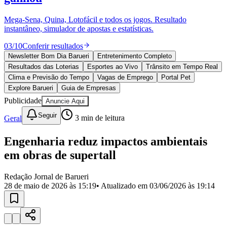
Divulgar Vagas
Novo
Publicidade Legal
Mega-Sena, Quina, Lotofácil e todos os jogos. Resultado
instantâneo, simulador de apostas e estatísticas.
Política
Eleições
03
/
10
Conferir resultados
Esportes
Saúde
Newsletter Bom Dia Barueri
Entretenimento Completo
Segurança
Resultados das Loterias
Esportes ao Vivo
Trânsito em Tempo Real
Cultura
Clima e Previsão do Tempo
Vagas de Emprego
Portal Pet
Meio Ambiente
Explore Barueri
Guia de Empresas
Obras
Publicidade
Anuncie Aqui
Educação
Seguir
Geral
3
min de leitura
Bairros de Barueri
Engenharia reduz impactos ambientais
Selecione sua região
Para notícias da sua região
em obras de supertall
Aldeia
Aldeia da Serra
Aldeia de Barueri
Alphaville
Bairro
Jubran
Belval
Bethaville
Boa
Redação Jornal de Barueri
Vista
Califórnia
Carapicuíba
Centro
Chácaras Marco
Cidades da
28 de maio de 2026 às 15:19
• Atualizado em
03/06/2026 às 19:14
Região
Cotia
Cruz Preta
Engenho Novo
Fazenda
Militar
Itapevi
Jandira
Jardim Audir
Jardim Belval
Jardim
Califórnia
Jardim dos Altos
Jardim dos Camargos
Jardim
Esperança
Jardim Graziela
Jardim Iracema
Jardim Itaquiti
Jardim