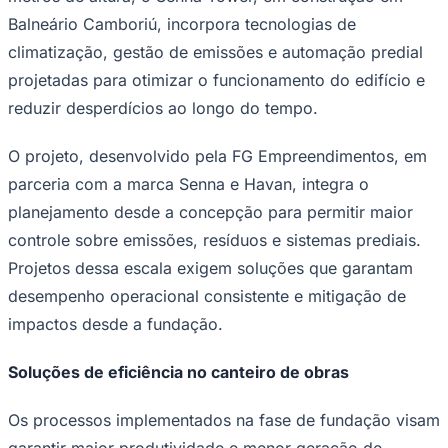
NBA
Balneário Camboriú, incorpora tecnologias de
NFL
Fórmula 1
climatização, gestão de emissões e automação predial
UFC
projetadas para otimizar o funcionamento do edifício e
Tênis (ATP)
MLB
reduzir desperdícios ao longo do tempo.
NHL
Atletismo
Vôlei
O projeto, desenvolvido pela FG Empreendimentos, em
NBB
parceria com a marca Senna e Havan, integra o
Competições de Futebol
planejamento desde a concepção para permitir maior
Brasileirão Série A
controle sobre emissões, resíduos e sistemas prediais.
Brasileirão Série B
Projetos dessa escala exigem soluções que garantam
Paulistão
Copa do Brasil
desempenho operacional consistente e mitigação de
Libertadores
impactos desde a fundação.
Sul-Americana
Copa América
Champions League
Soluções de eficiência no canteiro de obras
Premier League
La Liga
Bundesliga
Os processos implementados na fase de fundação visam
Mundial 2026
garantir maior produtividade e menor geração de