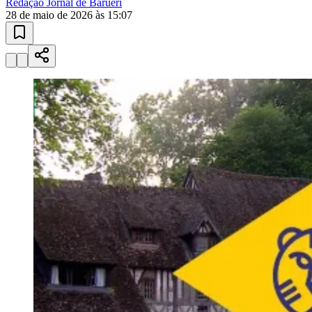
Esportes ao Vivo
placares e tabelas
atualizadas
Paulistão, Brasileirão, Champions League e mais. Placar em tempo
real, classificação e notícias esportivas.
04
/
10
Acompanhar jogos
Newsletter Bom Dia Barueri
Entretenimento Completo
Resultados das Loterias
Esportes ao Vivo
Trânsito em Tempo Real
Clima e Previsão do Tempo
Vagas de Emprego
Portal Pet
Explore Barueri
Guia de Empresas
Publicidade
Anuncie Aqui
Seguir
Geral
3
min de leitura
HBF+Brasil anuncia residência francesa
durante o Rio2C
Redação Jornal de Barueri