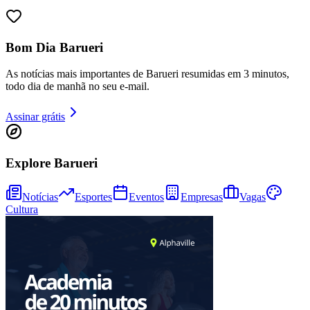
Bom Dia Barueri
As notícias mais importantes de Barueri resumidas em 3 minutos,
todo dia de manhã no seu e-mail.
Assinar grátis
Explore Barueri
Athletico-PR
Notícias
Esportes
Eventos
Empresas
Vagas
Cultura