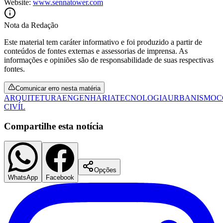
Website:
www.sennatower.com
Nota da Redação
Este material tem caráter informativo e foi produzido a partir de
conteúdos de fontes externas e assessorias de imprensa. As
informações e opiniões são de responsabilidade de suas respectivas
fontes.
Comunicar erro nesta matéria
ARQUITETURA
ENGENHARIA
TECNOLOGIA
URBANISMO
C
CIVÍL
São Paulo
Compartilhe esta notícia
Opções
WhatsApp
Facebook