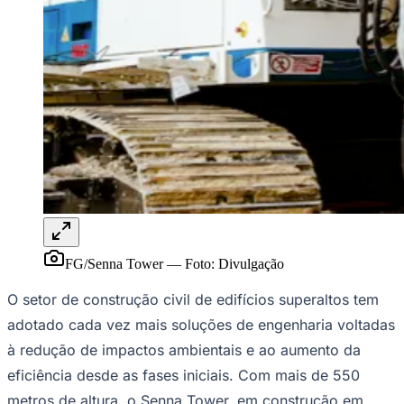
Rocha
Francisco Morato
Taboão da Serra
Embu das Artes
São Roque
Para Sua Empresa
Anuncie Regional
Guia de Empresas
Vagas na Região
Novo
Hub de Negócios
Guia Comercial
Selo Verificado
Portal Educacional
Agenda de Vestibulares
Vagas de Emprego
Concursos
Panorama Econômico
FG/Senna Tower
—
Foto:
Divulgação
Panorama Econômico
O setor de construção civil de edifícios superaltos tem
Para Sua Empresa
adotado cada vez mais soluções de engenharia voltadas
Anuncie no Portal
Verificar Empresa
Novo
à redução de impactos ambientais e ao aumento da
Anunciar Vagas
Novo
eficiência desde as fases iniciais. Com mais de 550
Publicidade Legal
metros de altura, o Senna Tower, em construção em