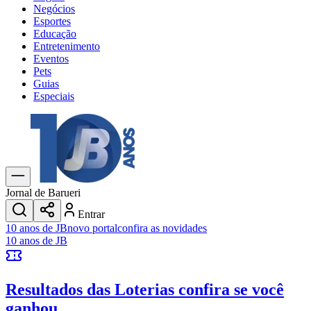
Negócios
Esportes
Educação
Entretenimento
Eventos
Pets
Guias
Especiais
Explore Tudo
Últimas Notícias
Previsão do Tempo
Trânsito e Rotas
Dia a Dia & Lazer
Jornal de Barueri
Transportes
Entrar
Gastronomia
10 anos de JB
novo portal
confira as novidades
Cinema & Shows
10 anos de JB
Jogos
Novo
Para Sua Empresa
Resultados das Loterias
confira se você
Anuncie no Portal
Cadastrar Empresa
ganhou