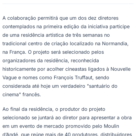
durante o Marché du Film, mercado de
negócios do Festival de Cannes,
o
HBF+Brasil: Iniciativa de apoio ao
desenvolvimento
, iniciativa do Hubert Bals
Fund (HBF), do Festival Internacional de
Ceará
Cinema de Roterdã (IFFR), volta a
apresentar novidades no Rio2C. Em painel
realizado durante o evento no Rio de
Janeiro, os parceiros nacionais Projeto
Paradiso, RioFilme, Spcine e Embratur
anunciaram uma parceria inédita com a
residência francesa
Moulin d’Andé
.