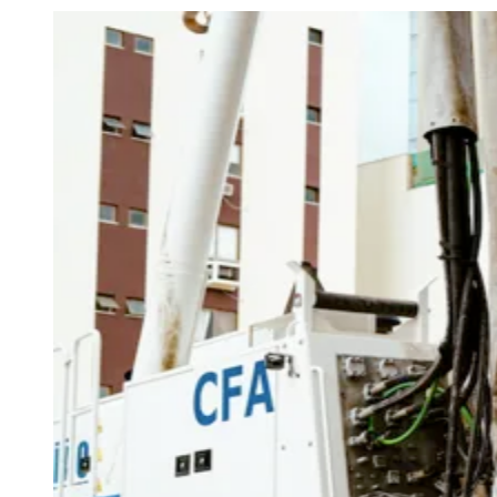
Julio
Jardim Líbano
Jardim Maria Cristina
Jardim Maria Helena
Jardim
Mutinga
Jardim Paraíso
Jardim Paulista
Jardim Reginalice
Jardim São
Luís
Jardim São Pedro
Jardim São Silvestre
Jardim Silveira
Jardim
Tupã
Jardim Tupanci
Mutinga
Nova Aldeinha
Osasco
Parque dos
Camargos
Parque Imperial
Parque Santa Luzia
Parque Viana
Pirapora
do Bom Jesus
Recanto Phrynéa
Santana de
Parnaíba
Silveira
Tamboré
Vale do Sol
Vila Barros
Vila Boa Vista
Vila
do Conde
Vila Engenho Novo
Vila Márcia
Vila Nossa Sra. da
Escada
Vila Porto
Votupoca
Para Sua Empresa
Anuncie no Portal
Guia de Empresas
Divulgar Vagas
Novo
Publicidade Legal
Negócios Regionais
Turismo
Segurança Regional
Hospitais Estaduais
Parques & Represas
Cidades da Região
Santana de Parnaíba
Osasco
Carapicuíba
Jandira
Itapevi
Cotia
Pirapora
do Bom Jesus
Araçariguama
Cajamar
Caieiras
Franco da