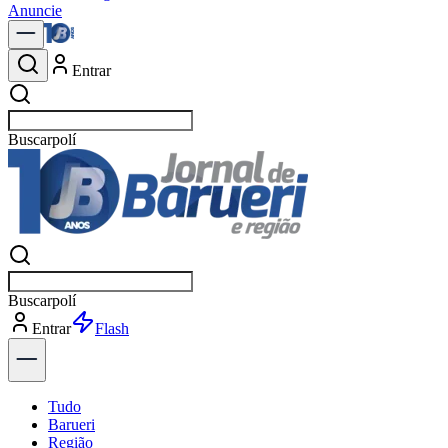
Anuncie
Entrar
Buscar
notí
Buscar
notí
Entrar
Explorar
Tudo
Barueri
Região