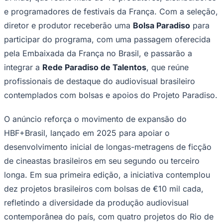
A colaboração permitirá que um dos dez diretores
contemplados na primeira edição da iniciativa participe
de uma residência artística de três semanas no
tradicional centro de criação localizado na Normandia,
na França. O projeto será selecionado pelos
organizadores da residência, reconhecida
historicamente por acolher cineastas ligados à Nouvelle
Goiás
Vague e nomes como François Truffaut, sendo
considerada até hoje um verdadeiro "santuário do
cinema" francês.
Ao final da residência, o produtor do projeto
selecionado se juntará ao diretor para apresentar a obra
em um evento de mercado promovido pelo Moulin
d’Andé, que reúne mais de 40 produtores, distribuidores