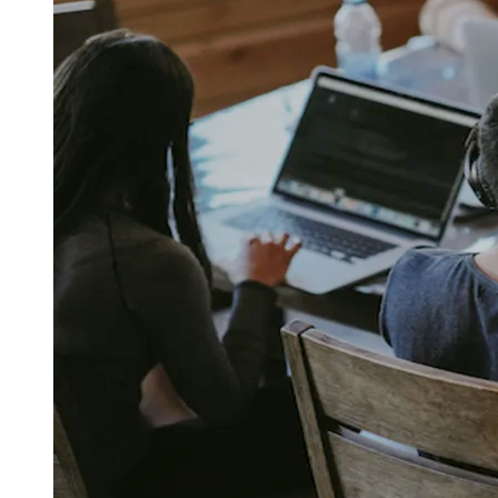
Publicidade Legal
Negócios Regionais
Turismo
Segurança Regional
Hospitais Estaduais
Parques & Represas
Cidades da Região
Santana de Parnaíba
Osasco
Carapicuíba
Jandira
Itapevi
Cotia
Pirapora 
Para Sua Empresa
Anuncie Regional
Guia de Empresas
Vagas na Região
Novo
Hub de Negócios
Guia Comercial
Selo Verificado
Portal Educacional
Agenda de Vestibulares
Vagas de Emprego
Concursos
Panorama Econômico