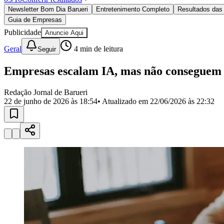
Política
Newsletter Bom Dia Barueri
Entretenimento Completo
Resultados das 
Eleições
Guia de Empresas
Esportes
Saúde
Publicidade
Anuncie Aqui
Segurança
Geral
4
min de leitura
Seguir
Cultura
Meio Ambiente
Obras
Empresas escalam IA, mas não conseguem 
Educação
Redação Jornal de Barueri
Bairros de Barueri
22 de junho de 2026 às 18:54
• Atualizado em
22/06/2026 às 22:32
Selecione sua região
Para notícias da sua região
Aldeia
Aldeia da Serra
Aldeia de Barueri
Alphaville
Bairro Jubran
Belva
Militar
Itapevi
Jandira
Jardim Audir
Jardim Belval
Jardim Califórnia
Jard
Cristina
Jardim Maria Helena
Jardim Mutinga
Jardim Paraíso
Jardim Pau
Aldeinha
Osasco
Parque dos Camargos
Parque Imperial
Parque Santa L
Conde
Vila Engenho Novo
Vila Márcia
Vila Nossa Sra. da Escada
Vila
Para Sua Empresa
Anuncie no Portal
Guia de Empresas
Divulgar Vagas
Novo