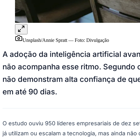
Panorama Econômico
Para Sua Empresa
Anuncie no Portal
Verificar Empresa
Novo
Anunciar Vagas
Novo
Unsplash/Annie Spratt
—
Foto:
Divulgação
Publicidade Legal
A adoção da inteligência artificial a
NBA
NFL
não acompanha esse ritmo. Segundo o
Fórmula 1
UFC
Tênis (ATP)
não demonstram alta confiança de que
MLB
NHL
em até 90 dias.
Atletismo
Vôlei
NBB
Competições de Futebol
O estudo ouviu 950 líderes empresariais de dez s
Brasileirão Série A
Brasileirão Série B
já utilizam ou escalam a tecnologia, mas ainda n
Paulistão