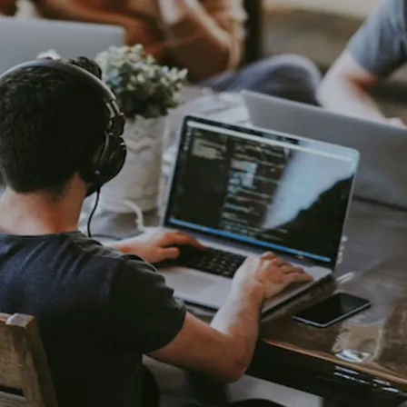
do Bom Jesus
Araçariguama
Cajamar
Caieiras
Franco da Rocha
Francisco 