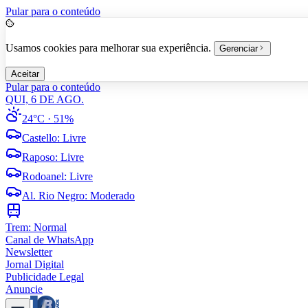
Pular para o conteúdo
Usamos cookies para melhorar sua experiência.
Gerenciar
Aceitar
Pular para o conteúdo
QUI, 6 DE AGO.
24°C
· 51%
Castello
:
Livre
Raposo
:
Livre
Rodoanel
:
Livre
Al. Rio Negro
:
Moderado
Trem:
Normal
Canal de WhatsApp
Newsletter
Jornal Digital
Publicidade Legal
Anuncie