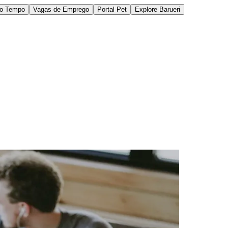
do Tempo
Vagas de Emprego
Portal Pet
Explore Barueri
des da Região
Cotia
Cruz Preta
Engenho Novo
Fazenda
im Iracema
Jardim Itaquiti
Jardim Julio
Jardim Líbano
Jardim Maria
vestre
Jardim Silveira
Jardim Tupã
Jardim Tupanci
Mutinga
Nova
arnaíba
Silveira
Tamboré
Vale do Sol
Vila Barros
Vila Boa Vista
Vila do