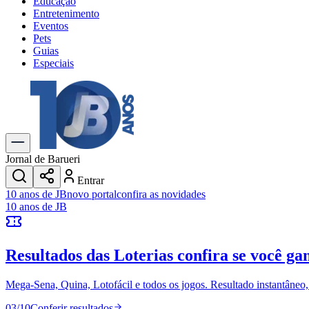
Educação
Entretenimento
Eventos
Pets
Guias
Especiais
Explore Tudo
Últimas Notícias
Previsão do Tempo
Trânsito e Rotas
Dia a Dia & Lazer
Jornal de Barueri
Transportes
Entrar
Gastronomia
10 anos de JB
novo portal
confira as novidades
Cinema & Shows
10 anos de JB
Jogos
Novo
Para Sua Empresa
Resultados das Loterias
confira se você ga
Anuncie no Portal
Cadastrar Empresa
Divulgar Vagas
Novo
Mega-Sena, Quina, Lotofácil e todos os jogos. Resultado instantâneo, s
Publicidade Legal
03
/
10
Conferir resultados