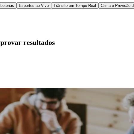
Loterias
Esportes ao Vivo
Trânsito em Tempo Real
Clima e Previsão 
provar resultados
l
Bethaville
Boa Vista
Califórnia
Carapicuíba
Centro
Chácaras Marco
Cida
im dos Altos
Jardim dos Camargos
Jardim Esperança
Jardim Graziela
Jard
lista
Jardim Reginalice
Jardim São Luís
Jardim São Pedro
Jardim São Sil
uzia
Parque Viana
Pirapora do Bom Jesus
Recanto Phrynéa
Santana de P
 Porto
Votupoca