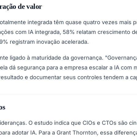
ração de valor
almente integrada têm quase quatro vezes mais pro
zações com IA integrada, 58% relatam crescimento d
9% registram inovação acelerada.
e ligado à maturidade da governança. "Governança 
, ela dá segurança para a empresa escalar a IA com
Corinthians
esultado e documentar seus controles tendem a capt
os
lideranças. O estudo indica que CIOs e CTOs são c
ara adotar IA. Para a Grant Thornton, essa diferença