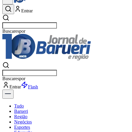
Entrar
Buscar
esportes
Buscar
esportes
Entrar
Flash
Tudo
Barueri
Região
Negócios
Esportes