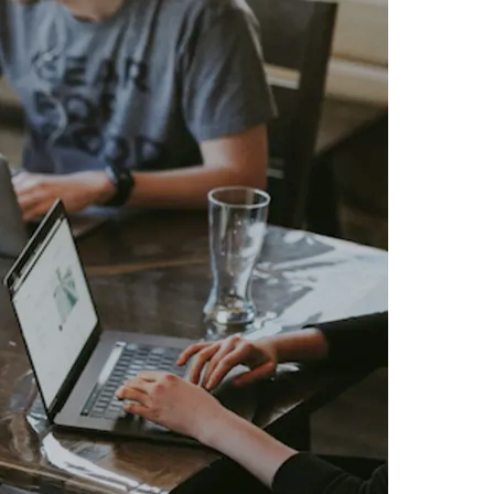
Morato
Taboão da Serra
Embu das Artes
São Roque