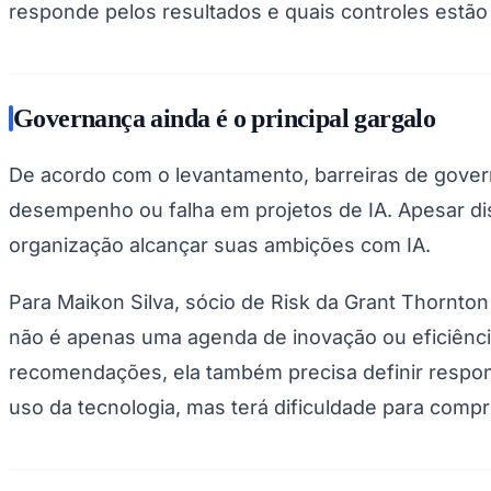
responde pelos resultados e quais controles estã
Copa do Brasil
Libertadores
Sul-Americana
Copa América
Champions League
Premier League
Governança ainda é o principal gargalo
La Liga
Bundesliga
Mundial 2026
De acordo com o levantamento, barreiras de gover
Times - Ir direto
desempenho ou falha em projetos de IA. Apesar dis
organização alcançar suas ambições com IA.
Para Maikon Silva, sócio de Risk da Grant Thornton
não é apenas uma agenda de inovação ou eficiênc
recomendações, ela também precisa definir respons
uso da tecnologia, mas terá dificuldade para compr