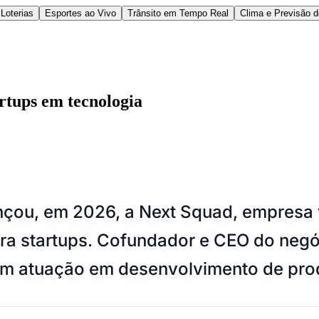
Loterias
Esportes ao Vivo
Trânsito em Tempo Real
Clima e Previsão 
rtups em tecnologia
l
Bethaville
Boa Vista
Califórnia
Carapicuíba
Centro
Chácaras Marco
Cida
çou, em 2026, a Next Squad, empresa 
im dos Altos
Jardim dos Camargos
Jardim Esperança
Jardim Graziela
Jard
lista
Jardim Reginalice
Jardim São Luís
Jardim São Pedro
Jardim São Sil
ra startups. Cofundador e CEO do negó
uzia
Parque Viana
Pirapora do Bom Jesus
Recanto Phrynéa
Santana de P
 Porto
Votupoca
com atuação em desenvolvimento de pr