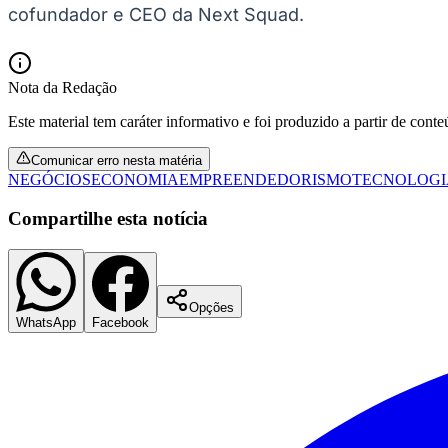
cofundador e CEO da Next Squad.
Panorama Econômico
Para Sua Empresa
Anuncie no Portal
Nota da Redação
Verificar Empresa
Novo
Este material tem caráter informativo e foi produzido a partir de cont
Anunciar Vagas
Novo
Publicidade Legal
Comunicar erro nesta matéria
NBA
NEGÓCIOS
ECONOMIA
EMPREENDEDORISMO
TECNOLOGI
NFL
Fórmula 1
Compartilhe esta notícia
UFC
Tênis (ATP)
MLB
NHL
Atletismo
Opções
Vôlei
WhatsApp
Facebook
NBB
Competições de Futebol
Brasileirão Série A
Brasileirão Série B
Paulistão