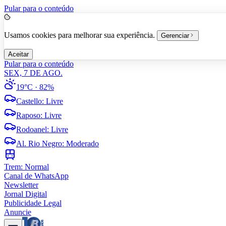
Pular para o conteúdo
Usamos cookies para melhorar sua experiência.
Gerenciar
Aceitar
Pular para o conteúdo
SEX, 7 DE AGO.
19°C
· 82%
Castello
:
Livre
Raposo
:
Livre
Rodoanel
:
Livre
Al. Rio Negro
:
Moderado
Trem:
Normal
Canal de WhatsApp
Newsletter
Jornal Digital
Publicidade Legal
Anuncie