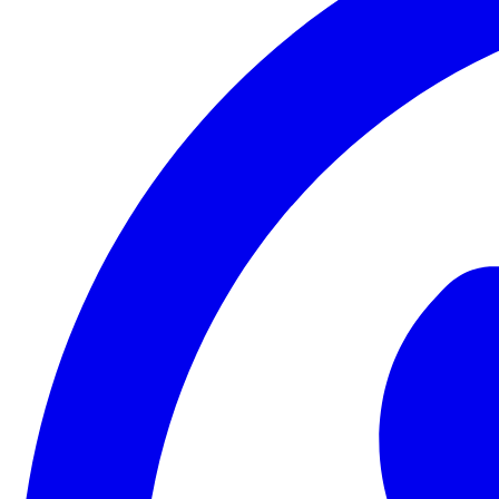
Copa do Brasil
Libertadores
Sul-Americana
Copa América
Champions League
Premier League
La Liga
Bundesliga
Mundial 2026
Times - Ir direto