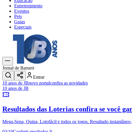
Educação
Entretenimento
Eventos
Pets
Guias
Especiais
Explore Tudo
Últimas Notícias
Previsão do Tempo
Trânsito e Rotas
Dia a Dia & Lazer
Jornal de Barueri
Transportes
Entrar
Gastronomia
10 anos de JB
novo portal
confira as novidades
Cinema & Shows
10 anos de JB
Jogos
Novo
Para Sua Empresa
Resultados das Loterias
confira se você ga
Anuncie no Portal
Cadastrar Empresa
Divulgar Vagas
Novo
Mega-Sena, Quina, Lotofácil e todos os jogos. Resultado instantâneo, s
Publicidade Legal
03
/
10
Conferir resultados