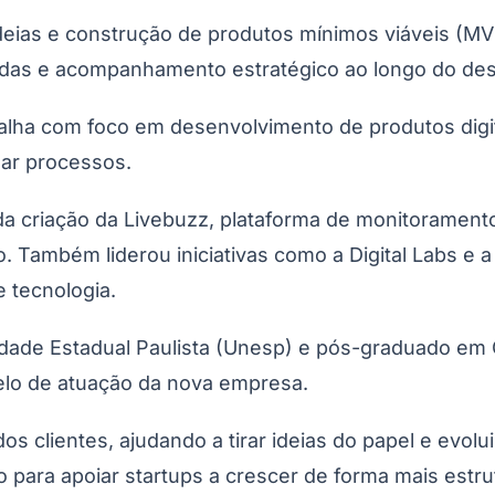
deias e construção de produtos mínimos viáveis (MV
icadas e acompanhamento estratégico ao longo do de
alha com foco em desenvolvimento de produtos digita
izar processos.
do Bom Jesus
Araçariguama
Cajamar
Caieiras
Franco da Rocha
Francisco 
da criação da Livebuzz, plataforma de monitoramento
 Também liderou iniciativas como a Digital Labs e 
e tecnologia.
dade Estadual Paulista (Unesp) e pós-graduado em 
elo de atuação da nova empresa.
s clientes, ajudando a tirar ideias do papel e evol
o para apoiar startups a crescer de forma mais estru