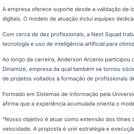
Publicidade Legal
A empresa oferece suporte desde a validação de i
Negócios Regionais
digitais. O modelo de atuação inclui equipes ded
Turismo
Segurança Regional
Hospitais Estaduais
Com cerca de dez profissionais, a Next Squad trab
Parques & Represas
tecnologia e uso de inteligência artificial para otim
Cidades da Região
Santana de Parnaíba
Osasco
Carapicuíba
Jandira
Itapevi
Cotia
Pirapora 
Para Sua Empresa
Ao longo da carreira, Anderson Arcenio participou 
Anuncie Regional
Dinamize, empresa da qual também se tornou sócio.
Guia de Empresas
Vagas na Região
Novo
de projetos voltados à formação de profissionais d
Hub de Negócios
Guia Comercial
Formado em Sistemas de Informação pela Universi
Selo Verificado
afirma que a experiência acumulada orienta o mod
Portal Educacional
Agenda de Vestibulares
Vagas de Emprego
"Nosso objetivo é atuar como extensão dos times do
Concursos
velocidade. A proposta é unir estratégia e execuçã
Panorama Econômico