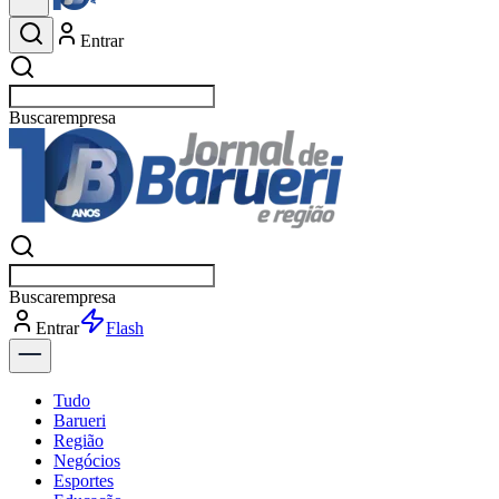
Entrar
Buscar
esportes
Buscar
esportes
Entrar
Flash
Tudo
Barueri
Região
Negócios
Esportes