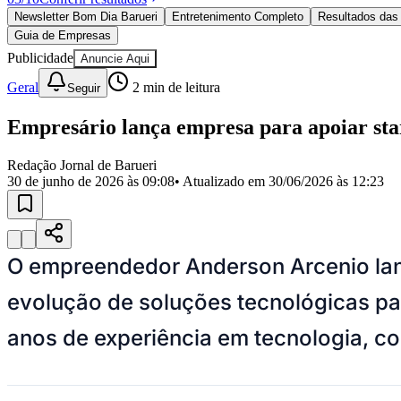
Política
Newsletter Bom Dia Barueri
Entretenimento Completo
Resultados das 
Eleições
Guia de Empresas
Esportes
Saúde
Publicidade
Anuncie Aqui
Segurança
Geral
2
min de leitura
Seguir
Cultura
Meio Ambiente
Obras
Empresário lança empresa para apoiar sta
Educação
Redação Jornal de Barueri
Bairros de Barueri
30 de junho de 2026 às 09:08
• Atualizado em
30/06/2026 às 12:23
Selecione sua região
Para notícias da sua região
Aldeia
Aldeia da Serra
Aldeia de Barueri
Alphaville
Bairro Jubran
Belva
O empreendedor Anderson Arcenio lan
Militar
Itapevi
Jandira
Jardim Audir
Jardim Belval
Jardim Califórnia
Jard
Cristina
Jardim Maria Helena
Jardim Mutinga
Jardim Paraíso
Jardim Pau
evolução de soluções tecnológicas pa
Aldeinha
Osasco
Parque dos Camargos
Parque Imperial
Parque Santa L
Conde
Vila Engenho Novo
Vila Márcia
Vila Nossa Sra. da Escada
Vila
Para Sua Empresa
anos de experiência em tecnologia, 
Anuncie no Portal
Guia de Empresas
Divulgar Vagas
Novo