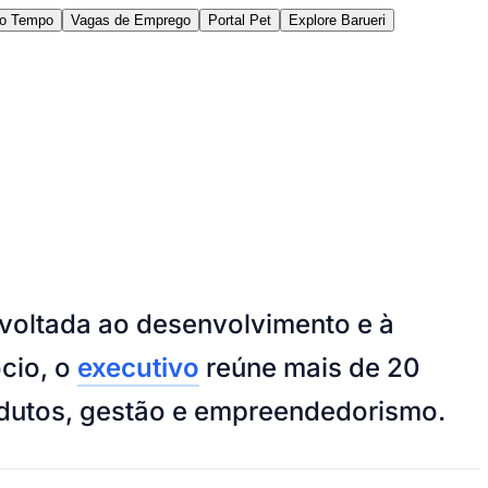
do Tempo
Vagas de Emprego
Portal Pet
Explore Barueri
des da Região
Cotia
Cruz Preta
Engenho Novo
Fazenda
voltada ao desenvolvimento e à
im Iracema
Jardim Itaquiti
Jardim Julio
Jardim Líbano
Jardim Maria
vestre
Jardim Silveira
Jardim Tupã
Jardim Tupanci
Mutinga
Nova
cio, o
executivo
reúne mais de 20
arnaíba
Silveira
Tamboré
Vale do Sol
Vila Barros
Vila Boa Vista
Vila do
odutos, gestão e empreendedorismo.