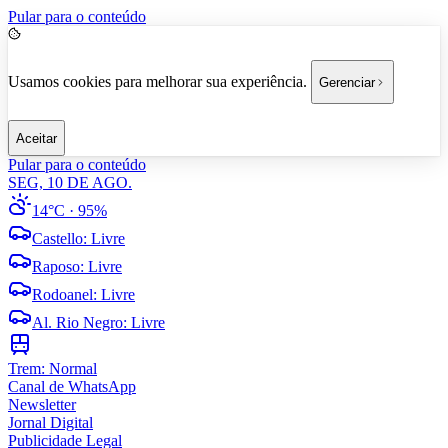
Pular para o conteúdo
Usamos cookies para melhorar sua experiência.
Gerenciar
Aceitar
Pular para o conteúdo
SEG, 10 DE AGO.
14°C
· 95%
Castello
:
Livre
Raposo
:
Livre
Rodoanel
:
Livre
Al. Rio Negro
:
Livre
Trem:
Normal
Canal de WhatsApp
Newsletter
Jornal Digital
Publicidade Legal