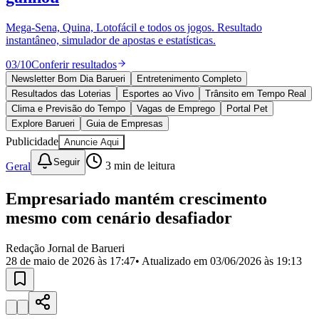
Divulgar Vagas
Novo
Publicidade Legal
Mega-Sena, Quina, Lotofácil e todos os jogos. Resultado
instantâneo, simulador de apostas e estatísticas.
Política
Eleições
03
/
10
Conferir resultados
Esportes
Saúde
Newsletter Bom Dia Barueri
Entretenimento Completo
Segurança
Resultados das Loterias
Esportes ao Vivo
Trânsito em Tempo Real
Cultura
Clima e Previsão do Tempo
Vagas de Emprego
Portal Pet
Meio Ambiente
Explore Barueri
Guia de Empresas
Obras
Publicidade
Anuncie Aqui
Educação
Seguir
Geral
3
min de leitura
Bairros de Barueri
Empresariado mantém crescimento
Selecione sua região
Para notícias da sua região
mesmo com cenário desafiador
Aldeia
Aldeia da Serra
Aldeia de Barueri
Alphaville
Bairro
Jubran
Belval
Bethaville
Boa
Redação Jornal de Barueri
Vista
Califórnia
Carapicuíba
Centro
Chácaras Marco
Cidades da
28 de maio de 2026 às 17:47
• Atualizado em
03/06/2026 às 19:13
Região
Cotia
Cruz Preta
Engenho Novo
Fazenda
Militar
Itapevi
Jandira
Jardim Audir
Jardim Belval
Jardim
Califórnia
Jardim dos Altos
Jardim dos Camargos
Jardim
Esperança
Jardim Graziela
Jardim Iracema
Jardim Itaquiti
Jardim