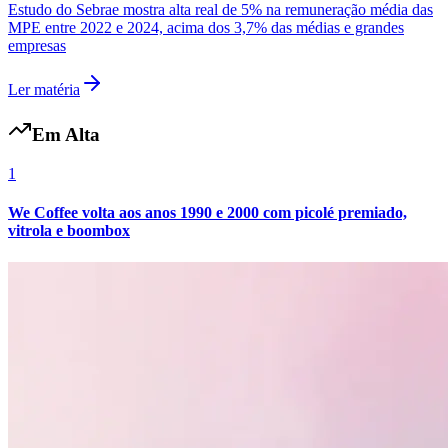
Estudo do Sebrae mostra alta real de 5% na remuneração média das
MPE entre 2022 e 2024, acima dos 3,7% das médias e grandes
empresas
Ler matéria
Vasco
Em Alta
1
We Coffee volta aos anos 1990 e 2000 com picolé premiado,
vitrola e boombox