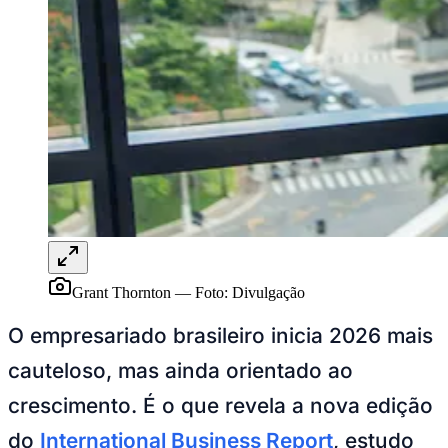
Rocha
Francisco Morato
Taboão da Serra
Embu das Artes
São Roque
Para Sua Empresa
Anuncie Regional
Guia de Empresas
Vagas na Região
Novo
Hub de Negócios
Guia Comercial
Selo Verificado
Portal Educacional
Agenda de Vestibulares
Vagas de Emprego
Concursos
Panorama Econômico
Grant Thornton
—
Foto:
Divulgação
Panorama Econômico
O empresariado brasileiro inicia 2026 mais
Para Sua Empresa
cauteloso, mas ainda orientado ao
Anuncie no Portal
Verificar Empresa
Novo
crescimento. É o que revela a nova edição
Anunciar Vagas
Novo
Publicidade Legal
do
International Business Report
, estudo