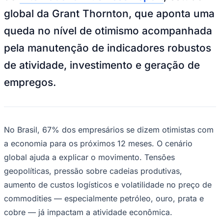
NBA
global da Grant Thornton, que aponta uma
NFL
Fórmula 1
queda no nível de otimismo acompanhada
UFC
Tênis (ATP)
pela manutenção de indicadores robustos
MLB
NHL
de atividade, investimento e geração de
Atletismo
Vôlei
empregos.
NBB
Competições de Futebol
Brasileirão Série A
Brasileirão Série B
No Brasil, 67% dos empresários se dizem otimistas com
Paulistão
a economia para os próximos 12 meses. O cenário
Copa do Brasil
Libertadores
global ajuda a explicar o movimento. Tensões
Sul-Americana
Copa América
geopolíticas, pressão sobre cadeias produtivas,
Champions League
aumento de custos logísticos e volatilidade no preço de
Premier League
La Liga
commodities — especialmente petróleo, ouro, prata e
Bundesliga
cobre — já impactam a atividade econômica.
Mundial 2026