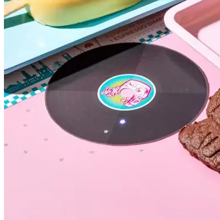
Atlético-MG