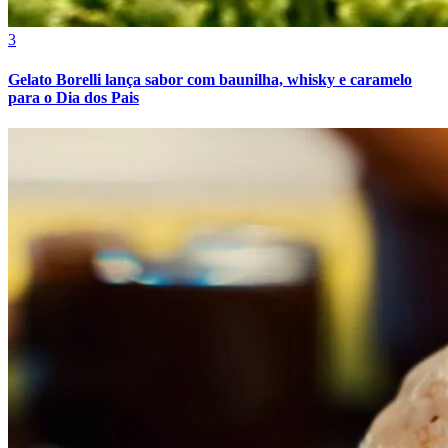
3
Gelato Borelli lança sabor com baunilha, whisky e caramelo
Bahia
para o Dia dos Pais