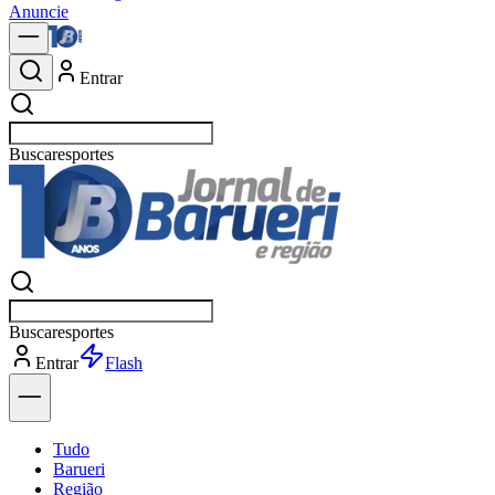
Anuncie
Entrar
Buscar
política
Buscar
política
Entrar
Explorar
Tudo
Barueri
Região