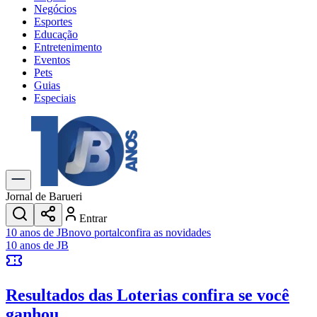
Negócios
Esportes
Educação
Entretenimento
Eventos
Pets
Guias
Especiais
Explore Tudo
Últimas Notícias
Previsão do Tempo
Trânsito e Rotas
Dia a Dia & Lazer
Jornal de Barueri
Transportes
Entrar
Gastronomia
10 anos de JB
novo portal
confira as novidades
Cinema & Shows
10 anos de JB
Jogos
Novo
Para Sua Empresa
Resultados das Loterias
confira se você
Anuncie no Portal
Cadastrar Empresa
ganhou