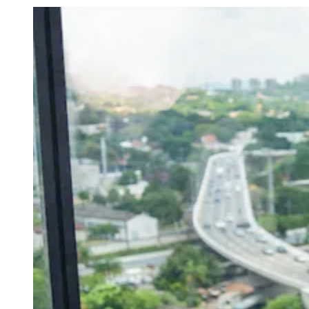
Julio
Jardim Líbano
Jardim Maria Cristina
Jardim Maria Helena
Jardim
Mutinga
Jardim Paraíso
Jardim Paulista
Jardim Reginalice
Jardim São
Luís
Jardim São Pedro
Jardim São Silvestre
Jardim Silveira
Jardim
Tupã
Jardim Tupanci
Mutinga
Nova Aldeinha
Osasco
Parque dos
Camargos
Parque Imperial
Parque Santa Luzia
Parque Viana
Pirapora
do Bom Jesus
Recanto Phrynéa
Santana de
Parnaíba
Silveira
Tamboré
Vale do Sol
Vila Barros
Vila Boa Vista
Vila
do Conde
Vila Engenho Novo
Vila Márcia
Vila Nossa Sra. da
Escada
Vila Porto
Votupoca
Para Sua Empresa
Anuncie no Portal
Guia de Empresas
Divulgar Vagas
Novo
Publicidade Legal
Negócios Regionais
Turismo
Segurança Regional
Hospitais Estaduais
Parques & Represas
Cidades da Região
Santana de Parnaíba
Osasco
Carapicuíba
Jandira
Itapevi
Cotia
Pirapora
do Bom Jesus
Araçariguama
Cajamar
Caieiras
Franco da