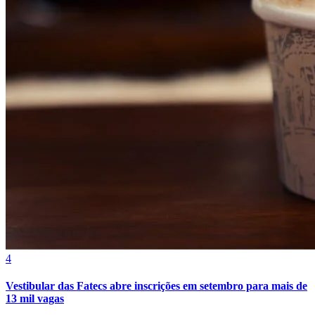
Fortaleza
4
Vestibular das Fatecs abre inscrições em setembro para mais de
13 mil vagas