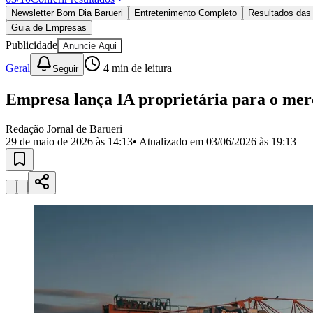
Política
Newsletter Bom Dia Barueri
Entretenimento Completo
Resultados das 
Eleições
Guia de Empresas
Esportes
Saúde
Publicidade
Anuncie Aqui
Segurança
Geral
4
min de leitura
Seguir
Cultura
Meio Ambiente
Obras
Empresa lança IA proprietária para o mer
Educação
Redação Jornal de Barueri
Bairros de Barueri
29 de maio de 2026 às 14:13
• Atualizado em
03/06/2026 às 19:13
Selecione sua região
Para notícias da sua região
Aldeia
Aldeia da Serra
Aldeia de Barueri
Alphaville
Bairro Jubran
Belva
Militar
Itapevi
Jandira
Jardim Audir
Jardim Belval
Jardim Califórnia
Jard
Cristina
Jardim Maria Helena
Jardim Mutinga
Jardim Paraíso
Jardim Pau
Aldeinha
Osasco
Parque dos Camargos
Parque Imperial
Parque Santa L
Conde
Vila Engenho Novo
Vila Márcia
Vila Nossa Sra. da Escada
Vila
Para Sua Empresa
Anuncie no Portal
Guia de Empresas
Divulgar Vagas
Novo