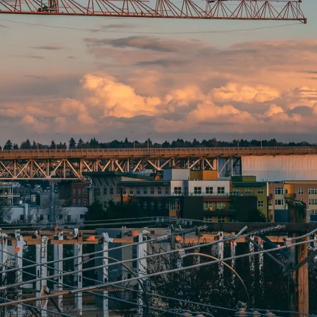
do Bom Jesus
Araçariguama
Cajamar
Caieiras
Franco da Rocha
Francisco 