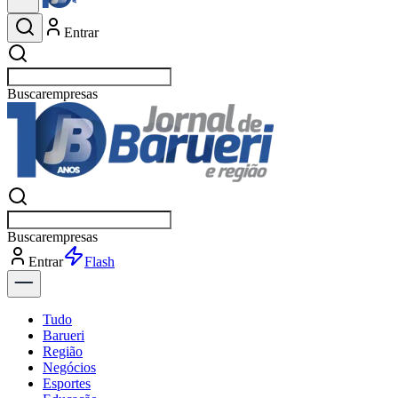
Entrar
Buscar
esportes
Buscar
esportes
Entrar
Flash
Tudo
Barueri
Região
Negócios
Esportes