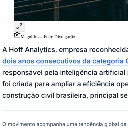
Panorama Econômico
Para Sua Empresa
Anuncie no Portal
Verificar Empresa
Novo
Anunciar Vagas
Novo
Magnific
—
Foto:
Divulgação
Publicidade Legal
A Hoff Analytics, empresa reconhecida
NBA
NFL
dois anos consecutivos da categoria
Fórmula 1
UFC
Tênis (ATP)
responsável pela inteligência artifici
MLB
NHL
foi criada para ampliar a eficiência 
Atletismo
Vôlei
construção civil brasileira, principa
NBB
Competições de Futebol
Brasileirão Série A
Brasileirão Série B
O movimento acompanha uma tendência global de em
Paulistão