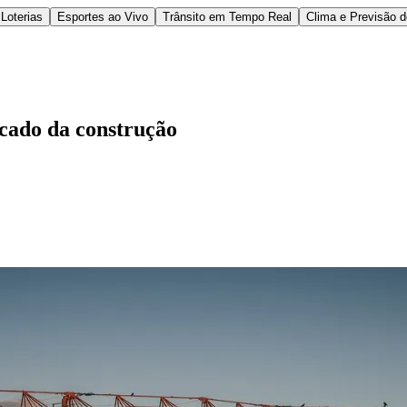
Loterias
Esportes ao Vivo
Trânsito em Tempo Real
Clima e Previsão 
cado da construção
l
Bethaville
Boa Vista
Califórnia
Carapicuíba
Centro
Chácaras Marco
Cida
im dos Altos
Jardim dos Camargos
Jardim Esperança
Jardim Graziela
Jard
lista
Jardim Reginalice
Jardim São Luís
Jardim São Pedro
Jardim São Sil
uzia
Parque Viana
Pirapora do Bom Jesus
Recanto Phrynéa
Santana de P
 Porto
Votupoca