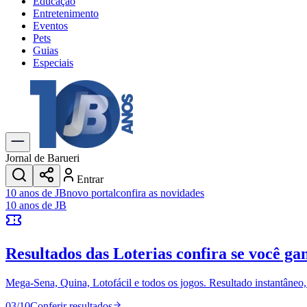
Educação
Entretenimento
Eventos
Pets
Guias
Especiais
Explore Tudo
Últimas Notícias
Previsão do Tempo
Trânsito e Rotas
Dia a Dia & Lazer
Jornal de Barueri
Transportes
Entrar
Gastronomia
10 anos de JB
novo portal
confira as novidades
Cinema & Shows
10 anos de JB
Jogos
Novo
Para Sua Empresa
Resultados das Loterias
confira se você ga
Anuncie no Portal
Cadastrar Empresa
Divulgar Vagas
Novo
Mega-Sena, Quina, Lotofácil e todos os jogos. Resultado instantâneo, s
Publicidade Legal
03
/
10
Conferir resultados