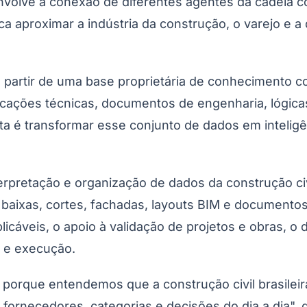
envolve a conexão de diferentes agentes da cadeia 
 aproximar a indústria da construção, o varejo e a d
 partir de uma base proprietária de conhecimento co
ações técnicas, documentos de engenharia, lógicas 
posta é transformar esse conjunto de dados em inteli
Corinthians
erpretação e organização de dados da construção civi
s baixas, cortes, fachadas, layouts BIM e documento
licáveis, o apoio à validação de projetos e obras, o
 e execução.
porque entendemos que a construção civil brasileira
fornecedores, categorias e decisões do dia a dia", 