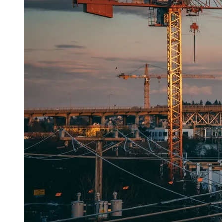
Publicidade Legal
Negócios Regionais
Turismo
Segurança Regional
Hospitais Estaduais
Parques & Represas
Cidades da Região
Santana de Parnaíba
Osasco
Carapicuíba
Jandira
Itapevi
Cotia
Pirapora 
Para Sua Empresa
Anuncie Regional
Guia de Empresas
Vagas na Região
Novo
Hub de Negócios
Guia Comercial
Selo Verificado
Portal Educacional
Agenda de Vestibulares
Vagas de Emprego
Concursos
Panorama Econômico