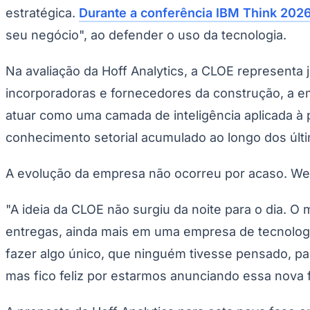
Copa do Brasil
estratégica.
Durante a conferência IBM Think 202
Libertadores
Sul-Americana
seu negócio", ao defender o uso da tecnologia.
Copa América
Champions League
Na avaliação da Hoff Analytics, a CLOE represent
Premier League
La Liga
incorporadoras e fornecedores da construção, a em
Bundesliga
Mundial 2026
atuar como uma camada de inteligência aplicada à
Times - Ir direto
conhecimento setorial acumulado ao longo dos últ
A evolução da empresa não ocorreu por acaso. Wesl
"A ideia da CLOE não surgiu da noite para o dia. O
entregas, ainda mais em uma empresa de tecnolog
fazer algo único, que ninguém tivesse pensado, p
mas fico feliz por estarmos anunciando essa nova 