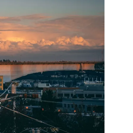
Morato
Taboão da Serra
Embu das Artes
São Roque