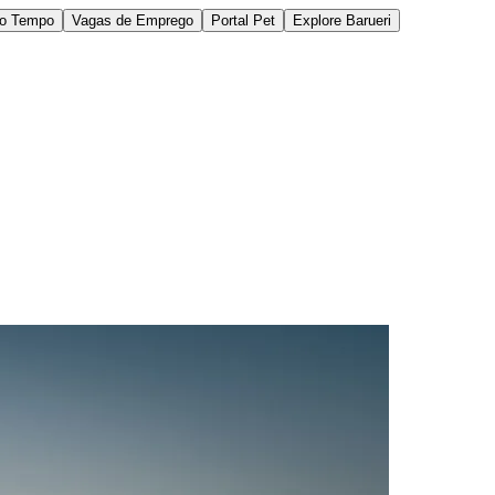
do Tempo
Vagas de Emprego
Portal Pet
Explore Barueri
des da Região
Cotia
Cruz Preta
Engenho Novo
Fazenda
im Iracema
Jardim Itaquiti
Jardim Julio
Jardim Líbano
Jardim Maria
vestre
Jardim Silveira
Jardim Tupã
Jardim Tupanci
Mutinga
Nova
arnaíba
Silveira
Tamboré
Vale do Sol
Vila Barros
Vila Boa Vista
Vila do