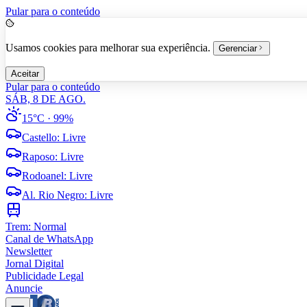
Pular para o conteúdo
Usamos cookies para melhorar sua experiência.
Gerenciar
Aceitar
Pular para o conteúdo
SÁB, 8 DE AGO.
15°C
· 99%
Castello
:
Livre
Raposo
:
Livre
Rodoanel
:
Livre
Al. Rio Negro
:
Livre
Trem:
Normal
Canal de WhatsApp
Newsletter
Jornal Digital
Publicidade Legal
Anuncie