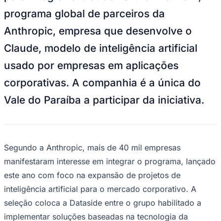
NBA
programa global de parceiros da
NFL
Fórmula 1
Anthropic, empresa que desenvolve o
UFC
Tênis (ATP)
Claude, modelo de inteligência artificial
MLB
NHL
usado por empresas em aplicações
Atletismo
Vôlei
corporativas. A companhia é a única do
NBB
Vale do Paraíba a participar da iniciativa.
Competições de Futebol
Brasileirão Série A
Brasileirão Série B
Paulistão
Copa do Brasil
Segundo a Anthropic, mais de 40 mil empresas
Libertadores
manifestaram interesse em integrar o programa, lançado
Sul-Americana
Copa América
este ano com foco na expansão de projetos de
Champions League
inteligência artificial para o mercado corporativo. A
Premier League
La Liga
seleção coloca a Dataside entre o grupo habilitado a
Bundesliga
Mundial 2026
implementar soluções baseadas na tecnologia da