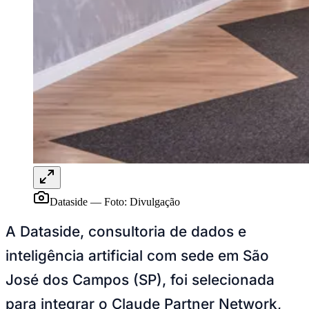
Rocha
Francisco Morato
Taboão da Serra
Embu das Artes
São Roque
Para Sua Empresa
Anuncie Regional
Guia de Empresas
Vagas na Região
Novo
Hub de Negócios
Guia Comercial
Selo Verificado
Portal Educacional
Agenda de Vestibulares
Vagas de Emprego
Concursos
Panorama Econômico
Dataside
—
Foto:
Divulgação
Panorama Econômico
A Dataside, consultoria de dados e
Para Sua Empresa
inteligência artificial com sede em São
Anuncie no Portal
Verificar Empresa
Novo
José dos Campos (SP), foi selecionada
Anunciar Vagas
Novo
Publicidade Legal
para integrar o Claude Partner Network,