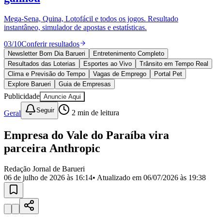
Divulgar Vagas
Novo
Publicidade Legal
Mega-Sena, Quina, Lotofácil e todos os jogos. Resultado
instantâneo, simulador de apostas e estatísticas.
Política
Eleições
03
/
10
Conferir resultados
Esportes
Saúde
Newsletter Bom Dia Barueri
Entretenimento Completo
Segurança
Resultados das Loterias
Esportes ao Vivo
Trânsito em Tempo Real
Cultura
Clima e Previsão do Tempo
Vagas de Emprego
Portal Pet
Meio Ambiente
Explore Barueri
Guia de Empresas
Obras
Publicidade
Anuncie Aqui
Educação
Seguir
Geral
2
min de leitura
Bairros de Barueri
Empresa do Vale do Paraíba vira
Selecione sua região
Para notícias da sua região
parceira Anthropic
Aldeia
Aldeia da Serra
Aldeia de Barueri
Alphaville
Bairro
Jubran
Belval
Bethaville
Boa
Redação Jornal de Barueri
Vista
Califórnia
Carapicuíba
Centro
Chácaras Marco
Cidades da
06 de julho de 2026 às 16:14
• Atualizado em
06/07/2026 às 19:38
Região
Cotia
Cruz Preta
Engenho Novo
Fazenda
Militar
Itapevi
Jandira
Jardim Audir
Jardim Belval
Jardim
Califórnia
Jardim dos Altos
Jardim dos Camargos
Jardim
Esperança
Jardim Graziela
Jardim Iracema
Jardim Itaquiti
Jardim