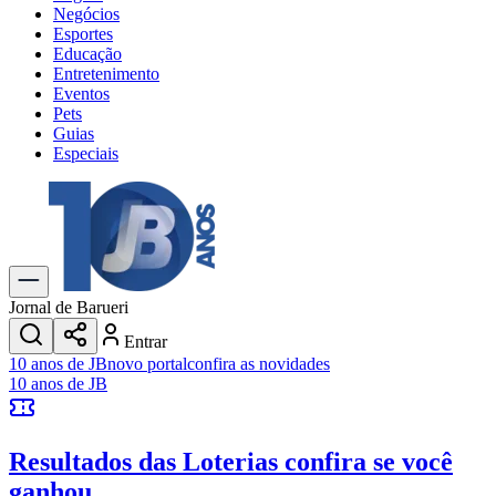
Negócios
Esportes
Educação
Entretenimento
Eventos
Pets
Guias
Especiais
Explore Tudo
Últimas Notícias
Previsão do Tempo
Trânsito e Rotas
Dia a Dia & Lazer
Jornal de Barueri
Transportes
Entrar
Gastronomia
10 anos de JB
novo portal
confira as novidades
Cinema & Shows
10 anos de JB
Jogos
Novo
Para Sua Empresa
Resultados das Loterias
confira se você
Anuncie no Portal
Cadastrar Empresa
ganhou