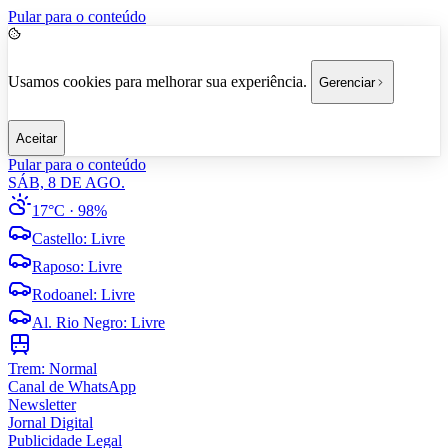
Pular para o conteúdo
Usamos cookies para melhorar sua experiência.
Gerenciar
Aceitar
Pular para o conteúdo
SÁB, 8 DE AGO.
17°C
· 98%
Castello
:
Livre
Raposo
:
Livre
Rodoanel
:
Livre
Al. Rio Negro
:
Livre
Trem:
Normal
Canal de WhatsApp
Newsletter
Jornal Digital
Publicidade Legal