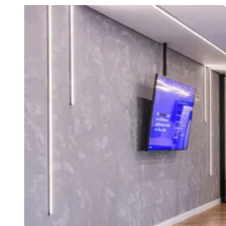
Julio
Jardim Líbano
Jardim Maria Cristina
Jardim Maria Helena
Jardim
Mutinga
Jardim Paraíso
Jardim Paulista
Jardim Reginalice
Jardim São
Luís
Jardim São Pedro
Jardim São Silvestre
Jardim Silveira
Jardim
Tupã
Jardim Tupanci
Mutinga
Nova Aldeinha
Osasco
Parque dos
Camargos
Parque Imperial
Parque Santa Luzia
Parque Viana
Pirapora
do Bom Jesus
Recanto Phrynéa
Santana de
Parnaíba
Silveira
Tamboré
Vale do Sol
Vila Barros
Vila Boa Vista
Vila
do Conde
Vila Engenho Novo
Vila Márcia
Vila Nossa Sra. da
Escada
Vila Porto
Votupoca
Para Sua Empresa
Anuncie no Portal
Guia de Empresas
Divulgar Vagas
Novo
Publicidade Legal
Negócios Regionais
Turismo
Segurança Regional
Hospitais Estaduais
Parques & Represas
Cidades da Região
Santana de Parnaíba
Osasco
Carapicuíba
Jandira
Itapevi
Cotia
Pirapora
do Bom Jesus
Araçariguama
Cajamar
Caieiras
Franco da