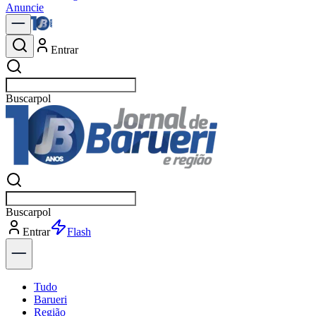
Anuncie
Entrar
Buscar
notíc
Buscar
notíc
Entrar
Explorar
Tudo
Barueri
Região