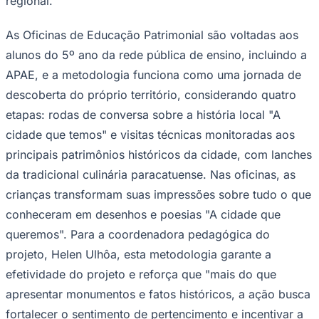
Paracatu.
Realizado por meio da Lei Federal de Incentivo à Cultura
(Lei Rouanet), com o patrocínio da Kinross, o projeto
consolidou uma metodologia própria de educação
patrimonial que integra escola, turismo cultural, arte e
vivências no território.
Goiás
A edição atual prevê 60 oficinas de Educação
Patrimonial para alunos do 5º ano das redes públicas
municipal e estadual e da Associação de Pais e Amigos
dos Excepcionais (APAE), além da realização do
Seminário de Economia da Cultura, que visa ampliar o
diálogo entre cultura, educação e desenvolvimento
regional.