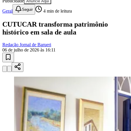
10 anos de JB
novo portal
confira as novidades
10 anos de JB
Esportes ao Vivo
placares e tabelas
atualizadas
Paulistão, Brasileirão, Champions League e mais. Placar em tempo
real, classificação e notícias esportivas.
04
/
10
Acompanhar jogos
Newsletter Bom Dia Barueri
Entretenimento Completo
Resultados das Loterias
Esportes ao Vivo
Trânsito em Tempo Real
Clima e Previsão do Tempo
Vagas de Emprego
Portal Pet
Explore Barueri
Guia de Empresas
Publicidade
Anuncie Aqui