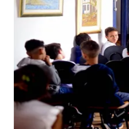
Sport
Seguir
Geral
4
min de leitura
CUTUCAR transforma patrimônio
histórico em sala de aula
Redação Jornal de Barueri
06 de julho de 2026 às 16:11