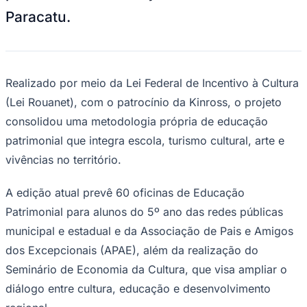
Arquivo do Projeto CUTUCAR
—
Foto:
Divulgação
Transformar a cidade em uma grande sala
Ceará
de aula é a proposta do projeto CUTUCAR
– Cultura e Turismo no Caminho Real:
Educação Patrimonial e Inclusão Social, da
GUIASTUR – Associação de Guias de
Turismo do Noroeste de Minas, que, ao
longo de oito edições, já levou mais de 9
mil estudantes a conhecerem a história, o
patrimônio e as tradições culturais de