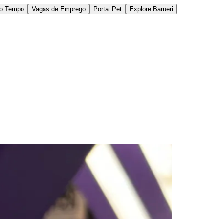
do Tempo
Vagas de Emprego
Portal Pet
Explore Barueri
des da Região
Cotia
Cruz Preta
Engenho Novo
Fazenda
im Iracema
Jardim Itaquiti
Jardim Julio
Jardim Líbano
Jardim Maria
vestre
Jardim Silveira
Jardim Tupã
Jardim Tupanci
Mutinga
Nova
arnaíba
Silveira
Tamboré
Vale do Sol
Vila Barros
Vila Boa Vista
Vila do