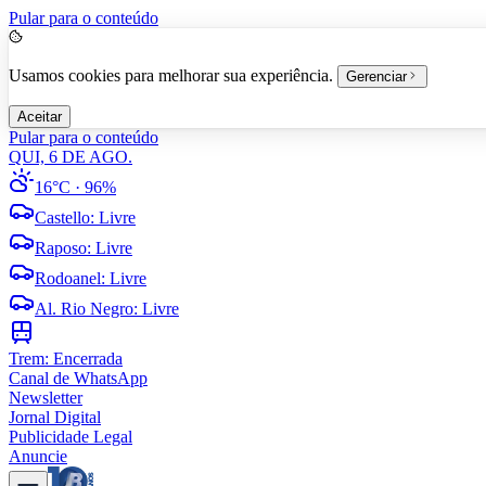
Pular para o conteúdo
Usamos cookies para melhorar sua experiência.
Gerenciar
Aceitar
Pular para o conteúdo
QUI, 6 DE AGO.
16°C
· 96%
Castello
:
Livre
Raposo
:
Livre
Rodoanel
:
Livre
Al. Rio Negro
:
Livre
Trem:
Encerrada
Canal de WhatsApp
Newsletter
Jornal Digital
Publicidade Legal
Anuncie