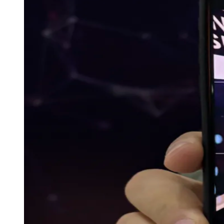
Publicidade Legal
Negócios Regionais
Turismo
Segurança Regional
Hospitais Estaduais
Parques & Represas
Cidades da Região
Santana de Parnaíba
Osasco
Carapicuíba
Jandira
Itapevi
Cotia
Pirapora 
Para Sua Empresa
Anuncie Regional
Guia de Empresas
Vagas na Região
Novo
Hub de Negócios
Guia Comercial
Selo Verificado
Portal Educacional
Agenda de Vestibulares
Vagas de Emprego
Concursos
Panorama Econômico