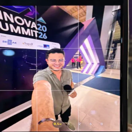
do Bom Jesus
Araçariguama
Cajamar
Caieiras
Franco da Rocha
Francisco 