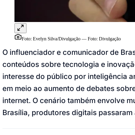
Panorama Econômico
Para Sua Empresa
Anuncie no Portal
Verificar Empresa
Novo
Anunciar Vagas
Novo
Foto: Evelyn Silva/Divulgação
—
Foto:
Divulgação
Publicidade Legal
O influenciador e comunicador de Bra
NBA
NFL
conteúdos sobre tecnologia e inovação
Fórmula 1
UFC
Tênis (ATP)
interesse do público por inteligência 
MLB
NHL
em meio ao aumento de debates sobre fe
Atletismo
Vôlei
internet. O cenário também envolve 
NBB
Brasília, produtores digitais passaram
Competições de Futebol
Brasileirão Série A
Brasileirão Série B
Paulistão