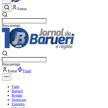
Entrar
Buscar
esportes
Buscar
esportes
Entrar
Flash
Tudo
Barueri
Região
Negócios
Esportes