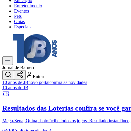
Educação
Entretenimento
Eventos
Pets
Guias
Especiais
Explore Tudo
Últimas Notícias
Previsão do Tempo
Trânsito e Rotas
Dia a Dia & Lazer
Jornal de Barueri
Transportes
Entrar
Gastronomia
10 anos de JB
novo portal
confira as novidades
Cinema & Shows
10 anos de JB
Jogos
Novo
Para Sua Empresa
Resultados das Loterias
confira se você ga
Anuncie no Portal
Cadastrar Empresa
Divulgar Vagas
Novo
Mega-Sena, Quina, Lotofácil e todos os jogos. Resultado instantâneo, s
Publicidade Legal
03
/
10
Conferir resultados