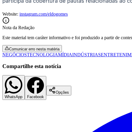
participa da cobertura de pautas relacionadas ao c
Website:
instagram.com/eldogomes
Nota da Redação
Este material tem caráter informativo e foi produzido a partir de cont
Comunicar erro nesta matéria
NEGÓCIOS
TECNOLOGIA
MÍDIA
INDÚSTRIAS
ENTRETENIM
Compartilhe esta notícia
Opções
WhatsApp
Facebook