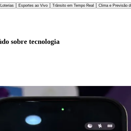
Loterias
Esportes ao Vivo
Trânsito em Tempo Real
Clima e Previsão 
do sobre tecnologia
l
Bethaville
Boa Vista
Califórnia
Carapicuíba
Centro
Chácaras Marco
Cida
im dos Altos
Jardim dos Camargos
Jardim Esperança
Jardim Graziela
Jard
lista
Jardim Reginalice
Jardim São Luís
Jardim São Pedro
Jardim São Sil
uzia
Parque Viana
Pirapora do Bom Jesus
Recanto Phrynéa
Santana de P
 Porto
Votupoca