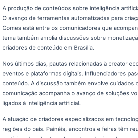
Copa do Brasil
A produção de conteúdos sobre inteligência artifici
Libertadores
Sul-Americana
O avanço de ferramentas automatizadas para criação
Copa América
Champions League
Gomes está entre os comunicadores que acompanham
Premier League
La Liga
tema também amplia discussões sobre monetização 
Bundesliga
criadores de conteúdo em Brasília.
Mundial 2026
Times - Ir direto
Nos últimos dias, pautas relacionadas à creator eco
eventos e plataformas digitais. Influenciadores pa
conteúdo. A discussão também envolve cuidados co
comunicação acompanha o avanço de soluções volt
ligados à inteligência artificial.
A atuação de criadores especializados em tecnolo
regiões do país. Painéis, encontros e feiras têm r