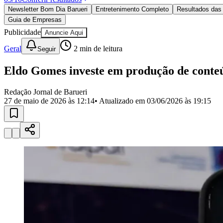
Política
Newsletter Bom Dia Barueri
Entretenimento Completo
Resultados das 
Eleições
Guia de Empresas
Esportes
Saúde
Publicidade
Anuncie Aqui
Segurança
Geral
2
min de leitura
Seguir
Cultura
Meio Ambiente
Obras
Eldo Gomes investe em produção de conteú
Educação
Redação Jornal de Barueri
Bairros de Barueri
27 de maio de 2026 às 12:14
• Atualizado em
03/06/2026 às 19:15
Selecione sua região
Para notícias da sua região
Aldeia
Aldeia da Serra
Aldeia de Barueri
Alphaville
Bairro Jubran
Belva
Militar
Itapevi
Jandira
Jardim Audir
Jardim Belval
Jardim Califórnia
Jard
Cristina
Jardim Maria Helena
Jardim Mutinga
Jardim Paraíso
Jardim Pau
Aldeinha
Osasco
Parque dos Camargos
Parque Imperial
Parque Santa L
Conde
Vila Engenho Novo
Vila Márcia
Vila Nossa Sra. da Escada
Vila
Para Sua Empresa
Anuncie no Portal
Guia de Empresas
Divulgar Vagas
Novo