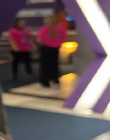
Morato
Taboão da Serra
Embu das Artes
São Roque