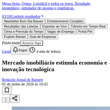
10 anos de JB
novo portal
confira as novidades
Bragantino
10 anos de JB
Esportes ao Vivo
placares e tabelas
atualizadas