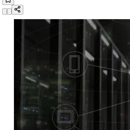
Julio
Jardim Líbano
Jardim Maria Cristina
Jardim Maria Helena
Jardim
Mutinga
Jardim Paraíso
Jardim Paulista
Jardim Reginalice
Jardim São
Luís
Jardim São Pedro
Jardim São Silvestre
Jardim Silveira
Jardim
Tupã
Jardim Tupanci
Mutinga
Nova Aldeinha
Osasco
Parque dos
Camargos
Parque Imperial
Parque Santa Luzia
Parque Viana
Pirapora
do Bom Jesus
Recanto Phrynéa
Santana de
Parnaíba
Silveira
Tamboré
Vale do Sol
Vila Barros
Vila Boa Vista
Vila
do Conde
Vila Engenho Novo
Vila Márcia
Vila Nossa Sra. da
Escada
Vila Porto
Votupoca
Para Sua Empresa
Anuncie no Portal
Guia de Empresas
Divulgar Vagas
Novo
Publicidade Legal
Negócios Regionais
Turismo
Segurança Regional
Hospitais Estaduais
Parques & Represas
Cidades da Região
Santana de Parnaíba
Osasco
Carapicuíba
Jandira
Itapevi
Cotia
Pirapora
do Bom Jesus
Araçariguama
Cajamar
Caieiras
Franco da