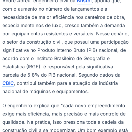
Construção (CBIC), houve o lançamento
de 453.005 unidades residenciais,
Juventude
equivalente a uma alta de 10,6%, também
em comparação a 2024. As vendas de
luxo e superluxo, unidades que custam R$
2 milhões ou mais nas capitais,
somaram
R$ 52,2 bilhões
e representam 29,4% do
valor negociado no mercado residencial,
apesar de representarem apenas 3,75%
das vendas.
André Abreu, engenheiro civil da
Bristol
, aponta que,