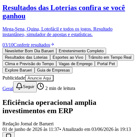
Divulgar Vagas
Novo
Resultados das Loterias
confira se você
Publicidade Legal
ganhou
Política
Eleições
Esportes
Mega-Sena, Quina, Lotofácil e todos os jogos. Resultado
Saúde
instantâneo, simulador de apostas e estatísticas.
Segurança
03
/
10
Conferir resultados
Cultura
Meio Ambiente
Newsletter Bom Dia Barueri
Entretenimento Completo
Obras
Resultados das Loterias
Esportes ao Vivo
Trânsito em Tempo Real
Educação
Clima e Previsão do Tempo
Vagas de Emprego
Portal Pet
Explore Barueri
Guia de Empresas
Bairros de Barueri
Publicidade
Anuncie Aqui
Selecione sua região
Para notícias da sua região
Seguir
Geral
2
min de leitura
Aldeia
Aldeia da Serra
Aldeia de Barueri
Alphaville
Bairro
Eficiência operacional amplia
Jubran
Belval
Bethaville
Boa
investimentos em ERP
Vista
Califórnia
Carapicuíba
Centro
Chácaras Marco
Cidades da
Região
Cotia
Cruz Preta
Engenho Novo
Fazenda
Militar
Itapevi
Jandira
Jardim Audir
Jardim Belval
Jardim
Redação Jornal de Barueri
Califórnia
Jardim dos Altos
Jardim dos Camargos
Jardim
01 de junho de 2026 às 11:37
• Atualizado em
03/06/2026 às 19:13
Esperança
Jardim Graziela
Jardim Iracema
Jardim Itaquiti
Jardim