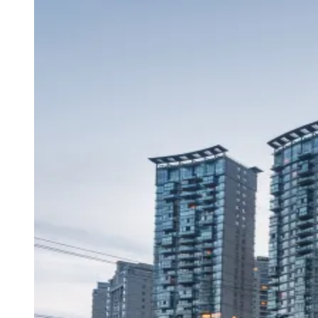
Paulistão, Brasileirão, Champions League e mais. Placar em tempo
real, classificação e notícias esportivas.
04
/
10
Acompanhar jogos
Newsletter Bom Dia Barueri
Entretenimento Completo
Resultados das Loterias
Esportes ao Vivo
Trânsito em Tempo Real
Clima e Previsão do Tempo
Vagas de Emprego
Portal Pet
Explore Barueri
Guia de Empresas
Publicidade
Anuncie Aqui
Seguir
Geral
4
min de leitura
Mercado imobiliário estimula economia e
inovação tecnológica
Redação Jornal de Barueri
01 de junho de 2026 às 10:45
Vitória