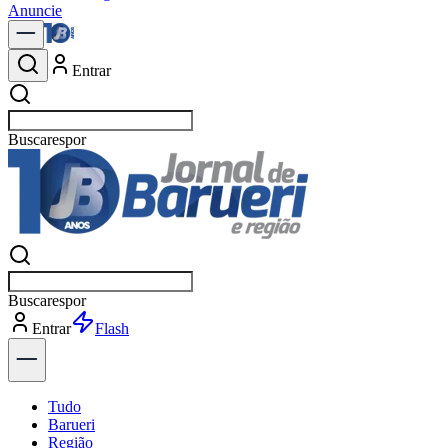
Anuncie
Entrar
Buscar
p
Buscar
p
Entrar
Explorar
Tudo
Barueri
Região