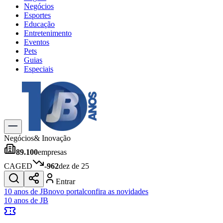
Negócios
Esportes
Educação
Entretenimento
Eventos
Pets
Guias
Especiais
Explore Tudo
Últimas Notícias
Previsão do Tempo
Trânsito e Rotas
Dia a Dia & Lazer
Negócios
& Inovação
Transportes
89.100
empresas
Gastronomia
Cinema & Shows
CAGED
-962
dez de 25
Jogos
Novo
Entrar
Para Sua Empresa
10 anos de JB
novo portal
confira as novidades
10 anos de JB
Anuncie no Portal
Cadastrar Empresa