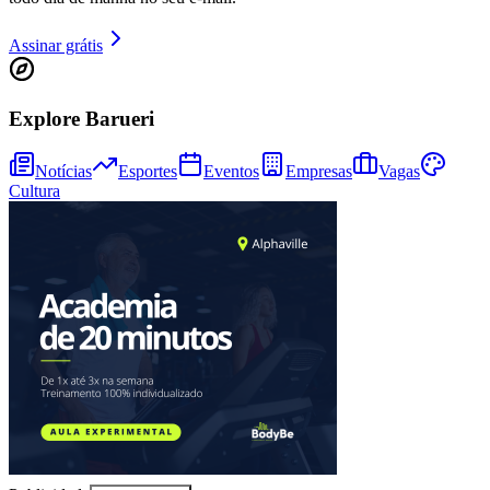
Assinar grátis
Explore Barueri
Notícias
Esportes
Eventos
Empresas
Vagas
Fortaleza
Cultura