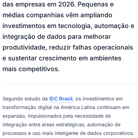
NBA
das empresas em 2026. Pequenas e
NFL
Fórmula 1
médias companhias vêm ampliando
UFC
investimentos em tecnologia, automação e
Tênis (ATP)
MLB
integração de dados para melhorar
NHL
Atletismo
produtividade, reduzir falhas operacionais
Vôlei
NBB
e sustentar crescimento em ambientes
Competições de Futebol
mais competitivos.
Brasileirão Série A
Brasileirão Série B
Paulistão
Copa do Brasil
Libertadores
Segundo estudo da
IDC Brasil
, os investimentos em
Sul-Americana
Copa América
transformação digital na América Latina continuam em
Champions League
expansão, impulsionados pela necessidade de
Premier League
La Liga
integração entre áreas estratégicas, automação de
Bundesliga
processos e uso mais inteligente de dados corporativos.
Mundial 2026