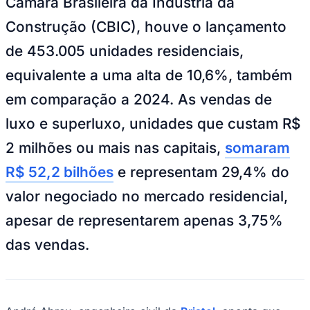
Sport
Freepik
—
Foto:
Divulgação
Segundo a
Exame
, em 2025, o mercado
imobiliário movimentou R$ 264,2 bilhões
no Brasil, tendo uma alta de 3,5%, se
comparado a 2024. De acordo com a
Câmara Brasileira da Indústria da