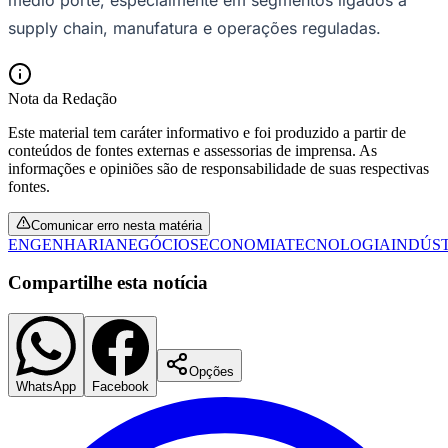
supply chain, manufatura e operações reguladas.
Nota da Redação
Este material tem caráter informativo e foi produzido a partir de
conteúdos de fontes externas e assessorias de imprensa. As
informações e opiniões são de responsabilidade de suas respectivas
Palmeiras
fontes.
Comunicar erro nesta matéria
ENGENHARIA
NEGÓCIOS
ECONOMIA
TECNOLOGIA
INDÚS
Compartilhe esta notícia
Opções
WhatsApp
Facebook