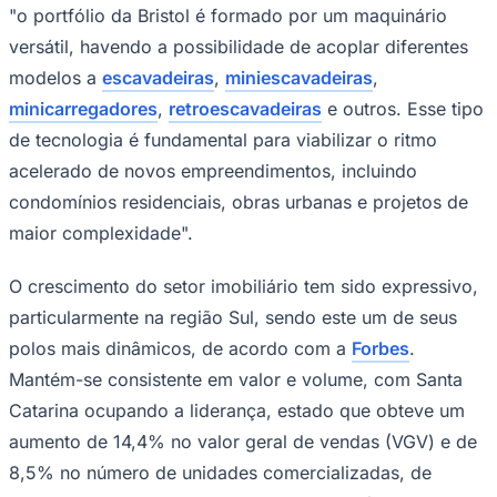
nas fundações, que são a base de qualquer estrutura.
Hoje, não dá mais para depender de métodos artesanais
ou pouco padronizados. Além disso, há um ganho
grande em segurança e integração com outras
máquinas, como
escavadeiras
e
guindastes
, o que
mostra como a construção civil está cada vez mais
mecanizada". Esse desempenho impacta desde
incorporadoras até fabricantes de equipamentos.
Goiás
Nesse contexto, a Bristol, indústria de
perfuratrizes
,
rompedores
e
implementos agrícolas
, fornece soluções
para a execução das obras, especialmente nas etapas
iniciais, como em fundações. Seus implementos
hidráulicos são utilizados na construção civil para a
execução de estacas, microestacas e outros, com
opções para diferentes tipos de solo. Abreu afirma que