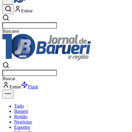
Entrar
Buscar
esportes
Buscar
esportes
Entrar
Flash
Tudo
Barueri
Região
Negócios
Esportes