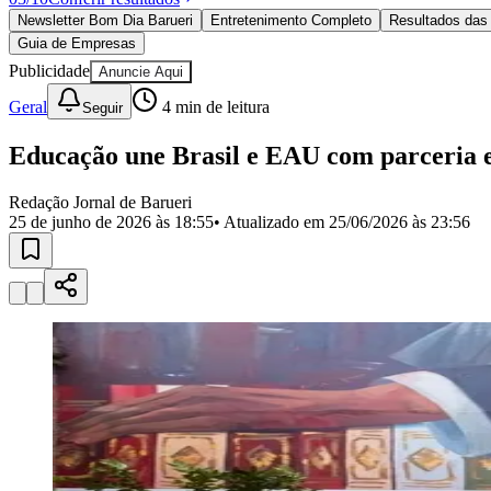
Política
Newsletter Bom Dia Barueri
Entretenimento Completo
Resultados das 
Eleições
Guia de Empresas
Esportes
Saúde
Publicidade
Anuncie Aqui
Segurança
Geral
4
min de leitura
Seguir
Cultura
Meio Ambiente
Obras
Educação une Brasil e EAU com parceria
Educação
Redação Jornal de Barueri
Bairros de Barueri
25 de junho de 2026 às 18:55
• Atualizado em
25/06/2026 às 23:56
Selecione sua região
Para notícias da sua região
Aldeia
Aldeia da Serra
Aldeia de Barueri
Alphaville
Bairro Jubran
Belva
Militar
Itapevi
Jandira
Jardim Audir
Jardim Belval
Jardim Califórnia
Jard
Cristina
Jardim Maria Helena
Jardim Mutinga
Jardim Paraíso
Jardim Pau
Aldeinha
Osasco
Parque dos Camargos
Parque Imperial
Parque Santa L
Conde
Vila Engenho Novo
Vila Márcia
Vila Nossa Sra. da Escada
Vila
Para Sua Empresa
Anuncie no Portal
Guia de Empresas
Divulgar Vagas
Novo