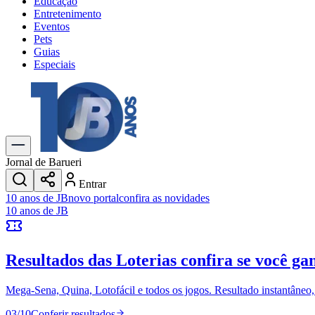
Educação
Entretenimento
Eventos
Pets
Guias
Especiais
Explore Tudo
Últimas Notícias
Previsão do Tempo
Trânsito e Rotas
Dia a Dia & Lazer
Jornal de Barueri
Transportes
Entrar
Gastronomia
10 anos de JB
novo portal
confira as novidades
Cinema & Shows
10 anos de JB
Jogos
Novo
Para Sua Empresa
Resultados das Loterias
confira se você ga
Anuncie no Portal
Cadastrar Empresa
Divulgar Vagas
Novo
Mega-Sena, Quina, Lotofácil e todos os jogos. Resultado instantâneo, s
Publicidade Legal
03
/
10
Conferir resultados