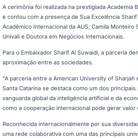
Copa do Brasil
A cerimônia foi realizada na prestigiada Academia 
Libertadores
Sul-Americana
e contou com a presença de Sua Excelência Sharif 
Copa América
Champions League
Acadêmico Internacional da AUS; Camila Monteiro San
Premier League
Univali e Doutora em Negócios Internacionais.
La Liga
Bundesliga
Mundial 2026
Para o Embaixador Sharif Al Suwaidi, a parceria 
Times - Ir direto
aproximação entre as sociedades.
"A parceria entre a American University of Sharj
Santa Catarina se destaca como um dos principais 
vanguarda global da inteligência artificial e da e
como a cooperação internacional pode gerar valor 
Reconhecida internacionalmente por sua diversidad
uma rede colaborativa com uma das principais univ