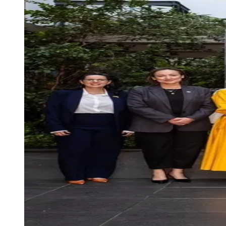
Publicidade Legal
Negócios Regionais
Turismo
Segurança Regional
Hospitais Estaduais
Parques & Represas
Cidades da Região
Santana de Parnaíba
Osasco
Carapicuíba
Jandira
Itapevi
Cotia
Pirapora 
Para Sua Empresa
Anuncie Regional
Guia de Empresas
Vagas na Região
Novo
Hub de Negócios
Guia Comercial
Selo Verificado
Portal Educacional
Agenda de Vestibulares
Vagas de Emprego
Concursos
Panorama Econômico