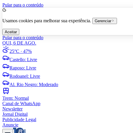
Pular para o conteúdo
Usamos cookies para melhorar sua experiência.
Gerenciar
Aceitar
Pular para o conteúdo
QUI, 6 DE AGO.
25°C
· 47%
Castello
:
Livre
Raposo
:
Livre
Rodoanel
:
Livre
Al. Rio Negro
:
Moderado
Trem:
Normal
Canal de WhatsApp
Newsletter
Jornal Digital
Publicidade Legal
Anuncie