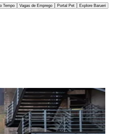
do Tempo
Vagas de Emprego
Portal Pet
Explore Barueri
des da Região
Cotia
Cruz Preta
Engenho Novo
Fazenda
im Iracema
Jardim Itaquiti
Jardim Julio
Jardim Líbano
Jardim Maria
vestre
Jardim Silveira
Jardim Tupã
Jardim Tupanci
Mutinga
Nova
arnaíba
Silveira
Tamboré
Vale do Sol
Vila Barros
Vila Boa Vista
Vila do