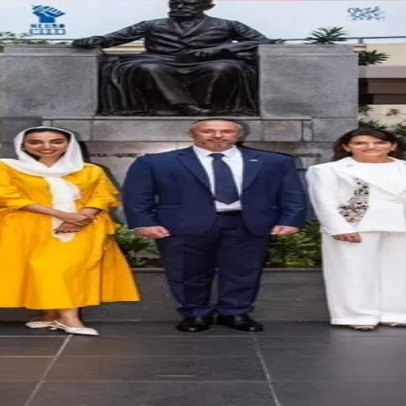
do Bom Jesus
Araçariguama
Cajamar
Caieiras
Franco da Rocha
Francisco 