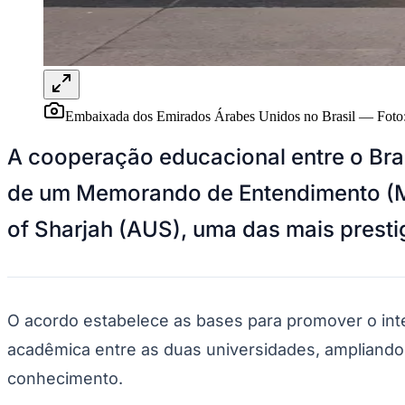
Panorama Econômico
Para Sua Empresa
Anuncie no Portal
Verificar Empresa
Novo
Anunciar Vagas
Novo
Embaixada dos Emirados Árabes Unidos no Brasil
—
Foto
Publicidade Legal
A cooperação educacional entre o Bra
NBA
NFL
de um Memorando de Entendimento (MoU
Fórmula 1
UFC
Tênis (ATP)
of Sharjah (AUS), uma das mais prestig
MLB
NHL
Atletismo
Vôlei
NBB
O acordo estabelece as bases para promover o int
Competições de Futebol
acadêmica entre as duas universidades, ampliando
Brasileirão Série A
conhecimento.
Brasileirão Série B
Paulistão