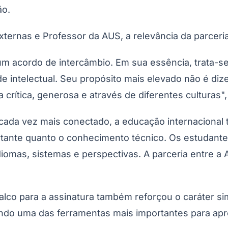
ão.
xternas e Professor da AUS, a relevância da parceria
um acordo de intercâmbio. Em sua essência, trata-se
 intelectual. Seu propósito mais elevado não é diz
rítica, generosa e através de diferentes culturas"
da vez mais conectado, a educação internacional to
Corinthians
tante quanto o conhecimento técnico. Os estudantes 
idiomas, sistemas e perspectivas. A parceria entre 
lco para a assinatura também reforçou o caráter simb
endo uma das ferramentas mais importantes para apr