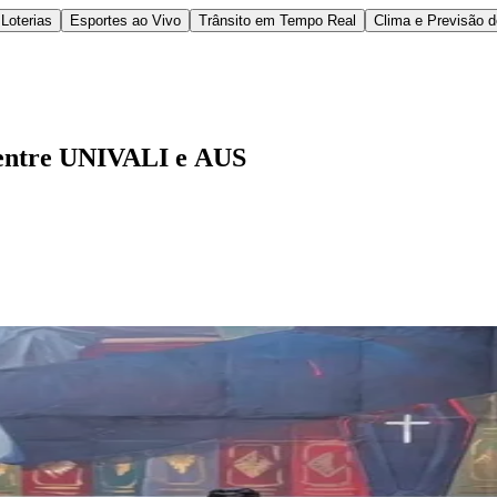
Loterias
Esportes ao Vivo
Trânsito em Tempo Real
Clima e Previsão 
 entre UNIVALI e AUS
l
Bethaville
Boa Vista
Califórnia
Carapicuíba
Centro
Chácaras Marco
Cida
im dos Altos
Jardim dos Camargos
Jardim Esperança
Jardim Graziela
Jard
lista
Jardim Reginalice
Jardim São Luís
Jardim São Pedro
Jardim São Sil
uzia
Parque Viana
Pirapora do Bom Jesus
Recanto Phrynéa
Santana de P
 Porto
Votupoca