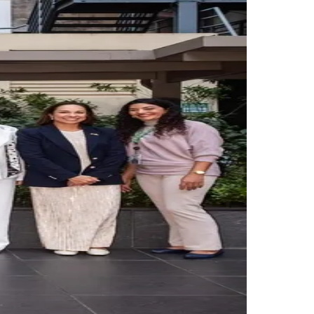
Morato
Taboão da Serra
Embu das Artes
São Roque