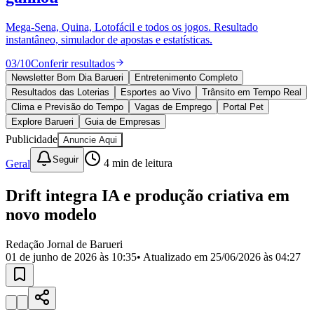
Divulgar Vagas
Novo
Publicidade Legal
Mega-Sena, Quina, Lotofácil e todos os jogos. Resultado
instantâneo, simulador de apostas e estatísticas.
Política
Eleições
03
/
10
Conferir resultados
Esportes
Saúde
Newsletter Bom Dia Barueri
Entretenimento Completo
Segurança
Resultados das Loterias
Esportes ao Vivo
Trânsito em Tempo Real
Cultura
Clima e Previsão do Tempo
Vagas de Emprego
Portal Pet
Meio Ambiente
Explore Barueri
Guia de Empresas
Obras
Publicidade
Anuncie Aqui
Educação
Seguir
Geral
4
min de leitura
Bairros de Barueri
Drift integra IA e produção criativa em
Selecione sua região
Para notícias da sua região
novo modelo
Aldeia
Aldeia da Serra
Aldeia de Barueri
Alphaville
Bairro
Jubran
Belval
Bethaville
Boa
Redação Jornal de Barueri
Vista
Califórnia
Carapicuíba
Centro
Chácaras Marco
Cidades da
01 de junho de 2026 às 10:35
• Atualizado em
25/06/2026 às 04:27
Região
Cotia
Cruz Preta
Engenho Novo
Fazenda
Militar
Itapevi
Jandira
Jardim Audir
Jardim Belval
Jardim
Califórnia
Jardim dos Altos
Jardim dos Camargos
Jardim
Esperança
Jardim Graziela
Jardim Iracema
Jardim Itaquiti
Jardim