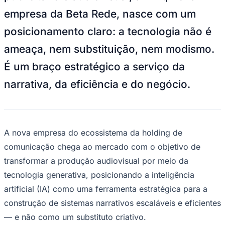
NBA
empresa da Beta Rede, nasce com um
NFL
Fórmula 1
posicionamento claro: a tecnologia não é
UFC
Tênis (ATP)
ameaça, nem substituição, nem modismo.
MLB
NHL
É um braço estratégico a serviço da
Atletismo
Vôlei
narrativa, da eficiência e do negócio.
NBB
Competições de Futebol
Brasileirão Série A
Brasileirão Série B
A nova empresa do ecossistema da holding de
Paulistão
comunicação chega ao mercado com o objetivo de
Copa do Brasil
Libertadores
transformar a produção audiovisual por meio da
Sul-Americana
Copa América
tecnologia generativa, posicionando a inteligência
Champions League
artificial (IA) como uma ferramenta estratégica para a
Premier League
La Liga
construção de sistemas narrativos escaláveis e eficientes
Bundesliga
— e não como um substituto criativo.
Mundial 2026