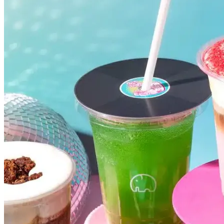
Atlético-MG