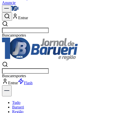
Anuncie
Entrar
Buscar
política
Buscar
política
Entrar
Tudo
Barueri
Região