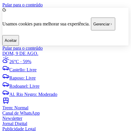
Pular para o conteúdo
Usamos cookies para melhorar sua experiência.
Gerenciar
Aceitar
Pular para o conteúdo
DOM, 9 DE AGO.
26°C
· 59%
Castello
:
Livre
Raposo
:
Livre
Rodoanel
:
Livre
Al. Rio Negro
:
Moderado
Trem:
Normal
Canal de WhatsApp
Newsletter
Jornal Digital
Publicidade Legal