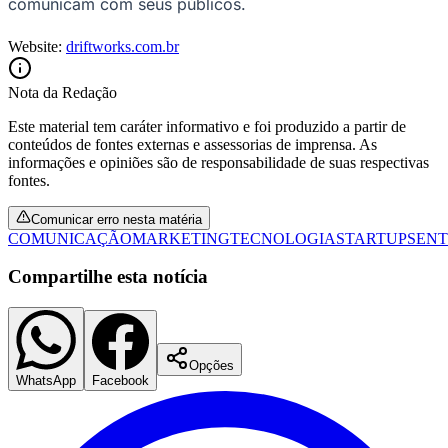
comunicam com seus públicos.
Fluminense
Website:
driftworks.com.br
Nota da Redação
Este material tem caráter informativo e foi produzido a partir de
conteúdos de fontes externas e assessorias de imprensa. As
informações e opiniões são de responsabilidade de suas respectivas
fontes.
Comunicar erro nesta matéria
COMUNICAÇÃO
MARKETING
TECNOLOGIA
STARTUPS
ENT
Compartilhe esta notícia
Opções
WhatsApp
Facebook