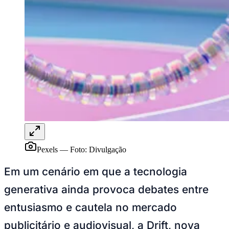
Rocha
Francisco Morato
Taboão da Serra
Embu das Artes
São Roque
Para Sua Empresa
Anuncie Regional
Guia de Empresas
Vagas na Região
Novo
Hub de Negócios
Guia Comercial
Selo Verificado
Portal Educacional
Agenda de Vestibulares
Vagas de Emprego
Concursos
Panorama Econômico
Pexels
—
Foto:
Divulgação
Panorama Econômico
Em um cenário em que a tecnologia
Para Sua Empresa
generativa ainda provoca debates entre
Anuncie no Portal
Verificar Empresa
Novo
entusiasmo e cautela no mercado
Anunciar Vagas
Novo
Publicidade Legal
publicitário e audiovisual, a Drift, nova