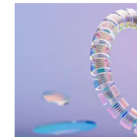
Julio
Jardim Líbano
Jardim Maria Cristina
Jardim Maria Helena
Jardim
Mutinga
Jardim Paraíso
Jardim Paulista
Jardim Reginalice
Jardim São
Luís
Jardim São Pedro
Jardim São Silvestre
Jardim Silveira
Jardim
Tupã
Jardim Tupanci
Mutinga
Nova Aldeinha
Osasco
Parque dos
Camargos
Parque Imperial
Parque Santa Luzia
Parque Viana
Pirapora
do Bom Jesus
Recanto Phrynéa
Santana de
Parnaíba
Silveira
Tamboré
Vale do Sol
Vila Barros
Vila Boa Vista
Vila
do Conde
Vila Engenho Novo
Vila Márcia
Vila Nossa Sra. da
Escada
Vila Porto
Votupoca
Para Sua Empresa
Anuncie no Portal
Guia de Empresas
Divulgar Vagas
Novo
Publicidade Legal
Negócios Regionais
Turismo
Segurança Regional
Hospitais Estaduais
Parques & Represas
Cidades da Região
Santana de Parnaíba
Osasco
Carapicuíba
Jandira
Itapevi
Cotia
Pirapora
do Bom Jesus
Araçariguama
Cajamar
Caieiras
Franco da