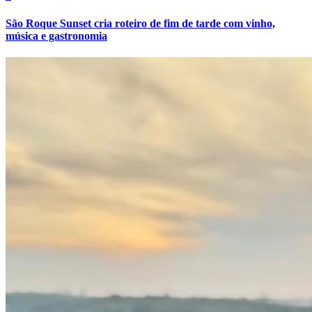
São Roque Sunset cria roteiro de fim de tarde com vinho,
música e gastronomia
Bahia