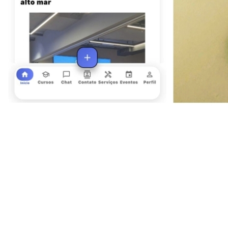
Goiás