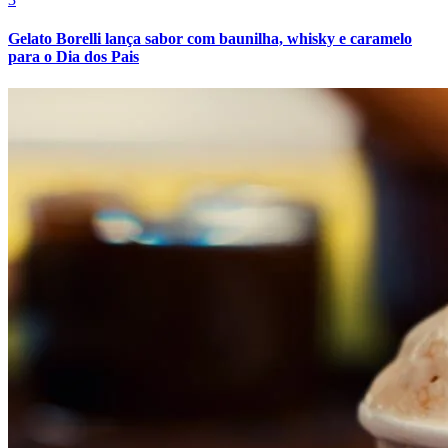
Gelato Borelli lança sabor com baunilha, whisky e caramelo
para o Dia dos Pais
Athletico-PR