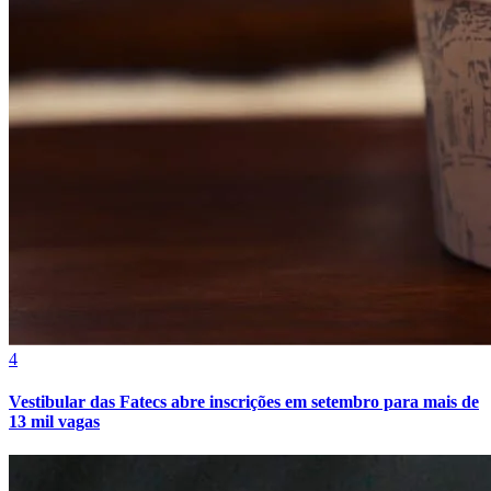
Bragantino
4
Vestibular das Fatecs abre inscrições em setembro para mais de
13 mil vagas