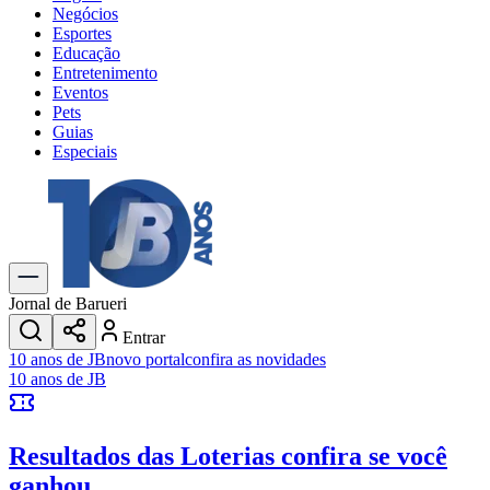
Negócios
Esportes
Educação
Entretenimento
Eventos
Pets
Guias
Especiais
Explore Tudo
Últimas Notícias
Previsão do Tempo
Trânsito e Rotas
Dia a Dia & Lazer
Jornal de Barueri
Transportes
Entrar
Gastronomia
10 anos de JB
novo portal
confira as novidades
Cinema & Shows
10 anos de JB
Jogos
Novo
Para Sua Empresa
Resultados das Loterias
confira se você
Anuncie no Portal
Cadastrar Empresa
ganhou