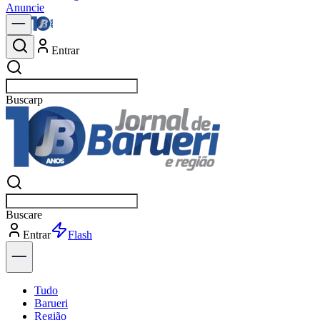
Anuncie
Entrar
Buscar
política
Buscar
política
Entrar
Tudo
Barueri
Região