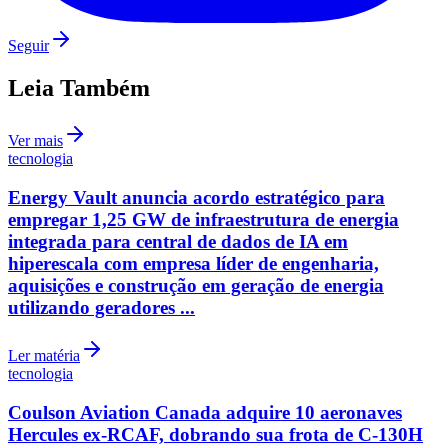
Seguir
Leia Também
Ver mais
tecnologia
Fortaleza
Energy Vault anuncia acordo estratégico para
empregar 1,25 GW de infraestrutura de energia
integrada para central de dados de IA em
hiperescala com empresa líder de engenharia,
aquisições e construção em geração de energia
utilizando geradores ...
Ler matéria
tecnologia
Coulson Aviation Canada adquire 10 aeronaves
Hercules ex-RCAF, dobrando sua frota de C-130H