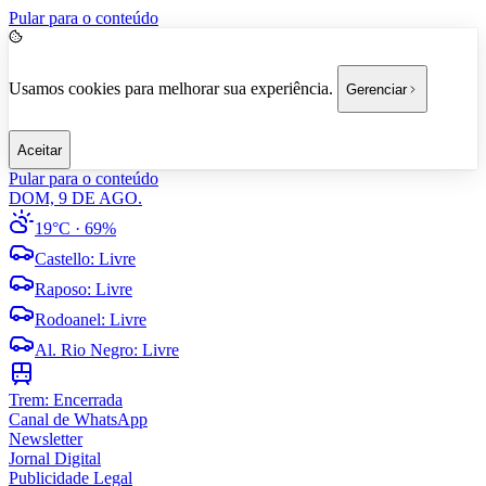
Pular para o conteúdo
Usamos cookies para melhorar sua experiência.
Gerenciar
Aceitar
Pular para o conteúdo
DOM, 9 DE AGO.
19°C
· 69%
Castello
:
Livre
Raposo
:
Livre
Rodoanel
:
Livre
Al. Rio Negro
:
Livre
Trem:
Encerrada
Canal de WhatsApp
Newsletter
Jornal Digital
Publicidade Legal