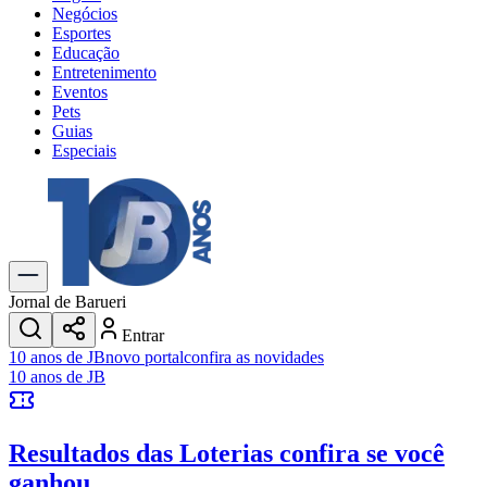
Negócios
Esportes
Educação
Entretenimento
Eventos
Pets
Guias
Especiais
Explore Tudo
Últimas Notícias
Previsão do Tempo
Trânsito e Rotas
Dia a Dia & Lazer
Jornal de Barueri
Transportes
Entrar
Gastronomia
10 anos de JB
novo portal
confira as novidades
Cinema & Shows
10 anos de JB
Jogos
Novo
Para Sua Empresa
Resultados das Loterias
confira se você
Anuncie no Portal
Cadastrar Empresa
ganhou