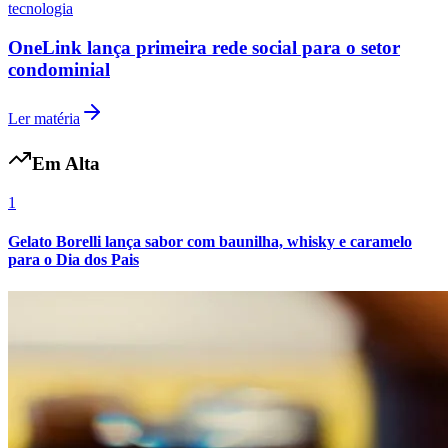
tecnologia
OneLink lança primeira rede social para o setor
condominial
Ler matéria
Em Alta
1
Gelato Borelli lança sabor com baunilha, whisky e caramelo
para o Dia dos Pais
Bragantino