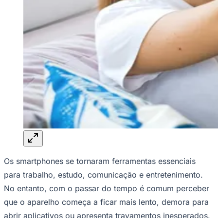
Rocha
Francisco Morato
Taboão da Serra
Embu das Artes
São Roque
Para Sua Empresa
Anuncie Regional
Guia de Empresas
Vagas na Região
Novo
Hub de Negócios
Guia Comercial
Selo Verificado
Portal Educacional
Agenda de Vestibulares
Vagas de Emprego
Concursos
Panorama Econômico
Panorama Econômico
Os smartphones se tornaram ferramentas essenciais
Para Sua Empresa
para trabalho, estudo, comunicação e entretenimento.
Anuncie no Portal
No entanto, com o passar do tempo é comum perceber
Verificar Empresa
Novo
Anunciar Vagas
Novo
que o aparelho começa a ficar mais lento, demora para
Publicidade Legal
abrir aplicativos ou apresenta travamentos inesperados.