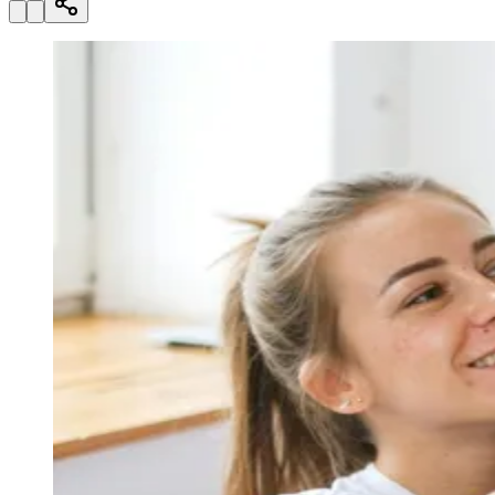
Julio
Jardim Líbano
Jardim Maria Cristina
Jardim Maria Helena
Jardim
Mutinga
Jardim Paraíso
Jardim Paulista
Jardim Reginalice
Jardim São
Luís
Jardim São Pedro
Jardim São Silvestre
Jardim Silveira
Jardim
Tupã
Jardim Tupanci
Mutinga
Nova Aldeinha
Osasco
Parque dos
Camargos
Parque Imperial
Parque Santa Luzia
Parque Viana
Pirapora
do Bom Jesus
Recanto Phrynéa
Santana de
Parnaíba
Silveira
Tamboré
Vale do Sol
Vila Barros
Vila Boa Vista
Vila
do Conde
Vila Engenho Novo
Vila Márcia
Vila Nossa Sra. da
Escada
Vila Porto
Votupoca
Para Sua Empresa
Anuncie no Portal
Guia de Empresas
Divulgar Vagas
Novo
Publicidade Legal
Negócios Regionais
Turismo
Segurança Regional
Hospitais Estaduais
Parques & Represas
Cidades da Região
Santana de Parnaíba
Osasco
Carapicuíba
Jandira
Itapevi
Cotia
Pirapora
do Bom Jesus
Araçariguama
Cajamar
Caieiras
Franco da