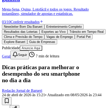
Divulgar Vagas
Novo
Publicidade Legal
Mega-Sena, Quina, Lotofácil e todos os jogos. Resultado
instantâneo, simulador de apostas e estatísticas.
Política
Eleições
03
/
10
Conferir resultados
Esportes
Saúde
Newsletter Bom Dia Barueri
Entretenimento Completo
Segurança
Resultados das Loterias
Esportes ao Vivo
Trânsito em Tempo Real
Cultura
Clima e Previsão do Tempo
Vagas de Emprego
Portal Pet
Meio Ambiente
Explore Barueri
Guia de Empresas
Obras
Publicidade
Anuncie Aqui
Educação
Seguir
Geral
7
min de leitura
Bairros de Barueri
Dicas práticas para melhorar o
Selecione sua região
Para notícias da sua região
desempenho do seu smartphone
Aldeia
Aldeia da Serra
Aldeia de Barueri
Alphaville
Bairro
no dia a dia
Jubran
Belval
Bethaville
Boa
Vista
Califórnia
Carapicuíba
Centro
Chácaras Marco
Cidades da
Redação Jornal de Barueri
Região
Cotia
Cruz Preta
Engenho Novo
Fazenda
24 de abril de 2026 às 15:21
• Atualizado em
08/05/2026 às 23:44
Militar
Itapevi
Jandira
Jardim Audir
Jardim Belval
Jardim
Califórnia
Jardim dos Altos
Jardim dos Camargos
Jardim
Esperança
Jardim Graziela
Jardim Iracema
Jardim Itaquiti
Jardim