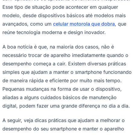
NBA
Esse tipo de situação pode acontecer em qualquer
NFL
Fórmula 1
modelo, desde dispositivos básicos até modelos mais
UFC
avançados, como um
celular motorola que dobra
, que
Tênis (ATP)
MLB
reúne tecnologia moderna e design inovador.
NHL
Atletismo
Vôlei
A boa notícia é que, na maioria dos casos, não é
NBB
necessário trocar de aparelho imediatamente quando o
Competições de Futebol
desempenho começa a cair. Existem diversas práticas
simples que ajudam a manter o smartphone funcionando
Brasileirão Série A
Brasileirão Série B
de maneira rápida e eficiente por muito mais tempo.
Paulistão
Copa do Brasil
Pequenas mudanças na forma de usar o dispositivo,
Libertadores
aliadas a alguns cuidados básicos de manutenção
Sul-Americana
Copa América
digital, podem fazer uma grande diferença no dia a dia.
Champions League
Premier League
A seguir, veja dicas práticas que ajudam a melhorar o
La Liga
Bundesliga
desempenho do seu smartphone e manter o aparelho
Mundial 2026