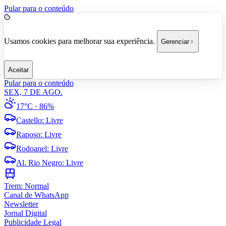
Pular para o conteúdo
Usamos cookies para melhorar sua experiência.
Gerenciar
Aceitar
Pular para o conteúdo
SEX, 7 DE AGO.
17°C
· 86%
Castello
:
Livre
Raposo
:
Livre
Rodoanel
:
Livre
Al. Rio Negro
:
Livre
Trem:
Normal
Canal de WhatsApp
Newsletter
Jornal Digital
Publicidade Legal