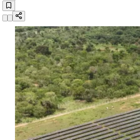
Esportes ao Vivo
placares e tabelas
atualizadas
Paulistão, Brasileirão, Champions League e mais. Placar em tempo
real, classificação e notícias esportivas.
04
/
10
Acompanhar jogos
Newsletter Bom Dia Barueri
Entretenimento Completo
Resultados das Loterias
Esportes ao Vivo
Trânsito em Tempo Real
Clima e Previsão do Tempo
Vagas de Emprego
Portal Pet
Explore Barueri
Guia de Empresas
Publicidade
Anuncie Aqui
Seguir
Geral
3
min de leitura
Cresce busca por assinaturas de energia
solar no Brasil
Redação Jornal de Barueri
25 de junho de 2026 às 09:00