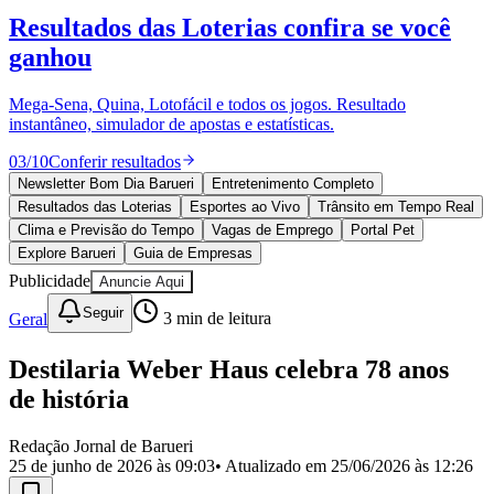
Divulgar Vagas
Novo
Resultados das Loterias
confira se você
Publicidade Legal
ganhou
Política
Eleições
Esportes
Mega-Sena, Quina, Lotofácil e todos os jogos. Resultado
Saúde
instantâneo, simulador de apostas e estatísticas.
Segurança
03
/
10
Conferir resultados
Cultura
Meio Ambiente
Newsletter Bom Dia Barueri
Entretenimento Completo
Obras
Resultados das Loterias
Esportes ao Vivo
Trânsito em Tempo Real
Educação
Clima e Previsão do Tempo
Vagas de Emprego
Portal Pet
Explore Barueri
Guia de Empresas
Bairros de Barueri
Publicidade
Anuncie Aqui
Selecione sua região
Para notícias da sua região
Seguir
Geral
3
min de leitura
Aldeia
Aldeia da Serra
Aldeia de Barueri
Alphaville
Bairro
Destilaria Weber Haus celebra 78 anos
Jubran
Belval
Bethaville
Boa
de história
Vista
Califórnia
Carapicuíba
Centro
Chácaras Marco
Cidades da
Região
Cotia
Cruz Preta
Engenho Novo
Fazenda
Militar
Itapevi
Jandira
Jardim Audir
Jardim Belval
Jardim
Redação Jornal de Barueri
Califórnia
Jardim dos Altos
Jardim dos Camargos
Jardim
25 de junho de 2026 às 09:03
• Atualizado em
25/06/2026 às 12:26
Esperança
Jardim Graziela
Jardim Iracema
Jardim Itaquiti
Jardim