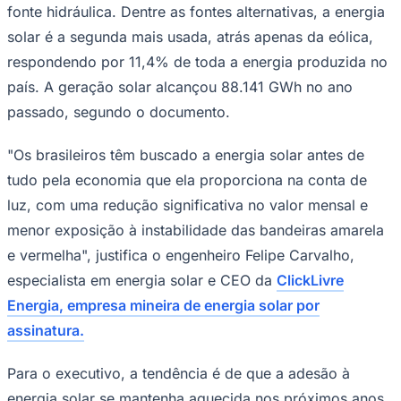
energia. Esse custo extra é repassado aos
usuários através das bandeiras.
Ao consumidor, restam dois caminhos: ou usar energia
de fontes hidrelétricas e submeter-se às tarifas,
correndo o risco de aumentar o endividamento, ou
apostar em fontes sustentáveis, como as das usinas
Goiás
fotovoltaicas. A segunda opção vem crescendo
continuamente no país, a ponto de quase equilibrar a
matriz energética brasileira. O
Anuário
Estatístico de
Energia Elétrica 2026, produzido pela Empresa de
Pesquisa Energética (EPE), do governo federal, aponta
que as fontes alternativas já alcançam uma participação
de 48,3% na matriz elétrica do país, ante 51,7% da