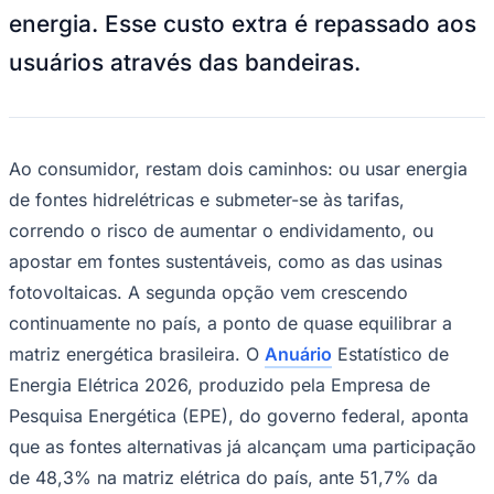
mensais que mais costumam assustar os
brasileiros. É possível que isso se deva à
falta de previsibilidade do valor a cada
cobrança. Essa incerteza fica ainda pior
no período de estiagem, geralmente no
Ceará
outono e no inverno, quando a Agência
Nacional de Energia Elétrica (Aneel) altera
a política tarifária com a imposição da
bandeira amarela ou vermelha sobre o
valor cobrado. A justificativa é padrão:
com menor volume de chuva, os
reservatórios ficam mais vazios,
aumentando os custos de produção de