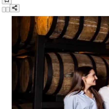
Julio
Jardim Líbano
Jardim Maria Cristina
Jardim Maria Helena
Jardim
Mutinga
Jardim Paraíso
Jardim Paulista
Jardim Reginalice
Jardim São
Luís
Jardim São Pedro
Jardim São Silvestre
Jardim Silveira
Jardim
Tupã
Jardim Tupanci
Mutinga
Nova Aldeinha
Osasco
Parque dos
Camargos
Parque Imperial
Parque Santa Luzia
Parque Viana
Pirapora
do Bom Jesus
Recanto Phrynéa
Santana de
Parnaíba
Silveira
Tamboré
Vale do Sol
Vila Barros
Vila Boa Vista
Vila
do Conde
Vila Engenho Novo
Vila Márcia
Vila Nossa Sra. da
Escada
Vila Porto
Votupoca
Para Sua Empresa
Anuncie no Portal
Guia de Empresas
Divulgar Vagas
Novo
Publicidade Legal
Negócios Regionais
Turismo
Segurança Regional
Hospitais Estaduais
Parques & Represas
Cidades da Região
Santana de Parnaíba
Osasco
Carapicuíba
Jandira
Itapevi
Cotia
Pirapora
do Bom Jesus
Araçariguama
Cajamar
Caieiras
Franco da