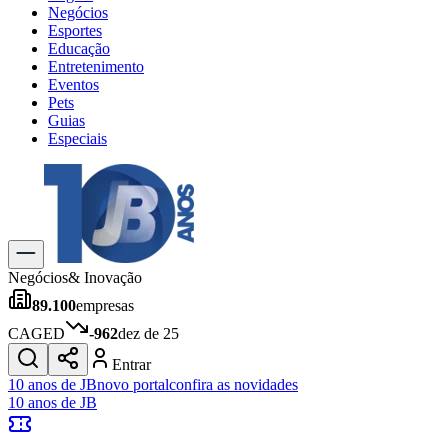
Negócios
Esportes
Educação
Entretenimento
Eventos
Pets
Guias
Especiais
Explore Tudo
Últimas Notícias
Previsão do Tempo
Trânsito e Rotas
Dia a Dia & Lazer
Negócios
& Inovação
Transportes
89.100
empresas
Gastronomia
Cinema & Shows
CAGED
-962
dez de 25
Jogos
Novo
Entrar
Para Sua Empresa
10 anos de JB
novo portal
confira as novidades
10 anos de JB
Anuncie no Portal
Cadastrar Empresa