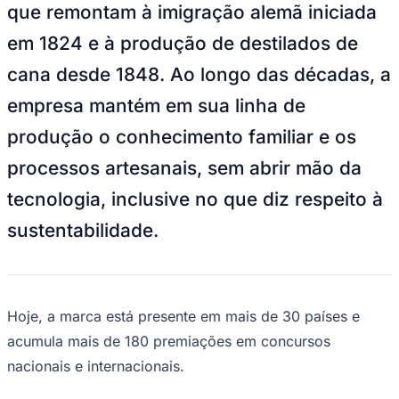
NBA
que remontam à imigração alemã iniciada
NFL
Fórmula 1
em 1824 e à produção de destilados de
UFC
cana desde 1848. Ao longo das décadas, a
Tênis (ATP)
MLB
empresa mantém em sua linha de
NHL
Atletismo
produção o conhecimento familiar e os
Vôlei
NBB
processos artesanais, sem abrir mão da
Competições de Futebol
tecnologia, inclusive no que diz respeito à
Brasileirão Série A
sustentabilidade.
Brasileirão Série B
Paulistão
Copa do Brasil
Libertadores
Sul-Americana
Copa América
Hoje, a marca está presente em mais de 30 países e
Champions League
acumula mais de 180 premiações em concursos
Premier League
La Liga
nacionais e internacionais.
Bundesliga
Mundial 2026