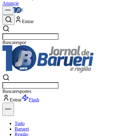
Anuncie
Entrar
Buscar
not
Buscar
Entrar
Explorar
Tudo
Barueri
Região