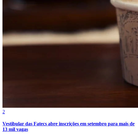
Grêmio
2
Vestibular das Fatecs abre inscrições em setembro para mais de
13 mil vagas