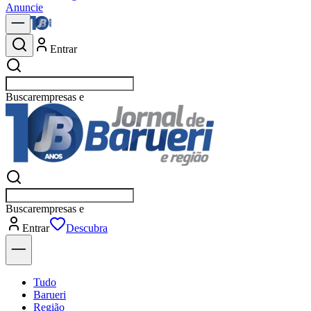
Anuncie
Entrar
Buscar
empresas em
Buscar
empresas em B
Entrar
Tudo
Barueri
Região