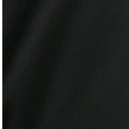
Atlético-MG