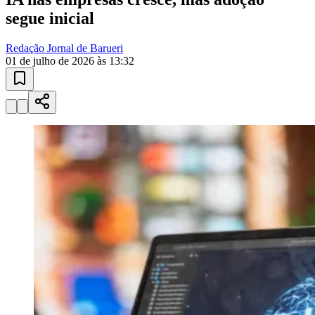
10 anos de JB
novo portal
confira as novidades
10 anos de JB
Clima e Previsão do Tempo
Barueri
agora e nos próximos dias
Temperatura atual, radar de chuva, alertas climáticos e previsão de 7
dias para planejar sua semana.
Goiás
06
/
10
Ver previsão
Newsletter Bom Dia Barueri
Entretenimento Completo
Resultados das Loterias
Esportes ao Vivo
Trânsito em Tempo Real
Clima e Previsão do Tempo
Vagas de Emprego
Portal Pet
Explore Barueri
Guia de Empresas
Publicidade
Anuncie Aqui
Seguir
Geral
3
min de leitura
IA nas empresas cresce, mas adoção