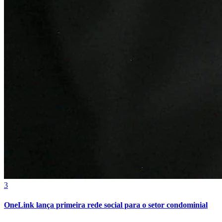
Cruzeiro
3
OneLink lança primeira rede social para o setor condominial