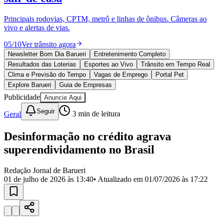
Divulgar Vagas
Novo
Publicidade Legal
Principais rodovias, CPTM, metrô e linhas de ônibus. Câmeras ao
vivo e alertas de vias.
Política
Eleições
05
/
10
Ver trânsito agora
Esportes
Saúde
Newsletter Bom Dia Barueri
Entretenimento Completo
Segurança
Resultados das Loterias
Esportes ao Vivo
Trânsito em Tempo Real
Cultura
Clima e Previsão do Tempo
Vagas de Emprego
Portal Pet
Meio Ambiente
Explore Barueri
Guia de Empresas
Obras
Publicidade
Anuncie Aqui
Educação
Seguir
Geral
3
min de leitura
Bairros de Barueri
Desinformação no crédito agrava
Selecione sua região
Para notícias da sua região
superendividamento no Brasil
Aldeia
Aldeia da Serra
Aldeia de Barueri
Alphaville
Bairro
Jubran
Belval
Bethaville
Boa
Redação Jornal de Barueri
Vista
Califórnia
Carapicuíba
Centro
Chácaras Marco
Cidades da
01 de julho de 2026 às 13:40
• Atualizado em
01/07/2026 às 17:22
Região
Cotia
Cruz Preta
Engenho Novo
Fazenda
Militar
Itapevi
Jandira
Jardim Audir
Jardim Belval
Jardim
Califórnia
Jardim dos Altos
Jardim dos Camargos
Jardim
Esperança
Jardim Graziela
Jardim Iracema
Jardim Itaquiti
Jardim