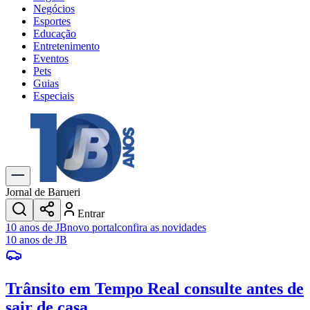
Negócios
Esportes
Educação
Entretenimento
Eventos
Pets
Guias
Especiais
Explore Tudo
Últimas Notícias
Previsão do Tempo
Trânsito e Rotas
Dia a Dia & Lazer
Jornal de Barueri
Transportes
Entrar
Gastronomia
10 anos de JB
novo portal
confira as novidades
Cinema & Shows
10 anos de JB
Jogos
Novo
Para Sua Empresa
Trânsito em Tempo Real
consulte antes de
Anuncie no Portal
Cadastrar Empresa
sair de casa