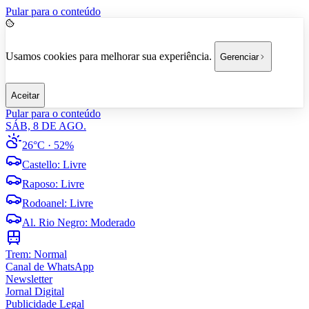
Pular para o conteúdo
Usamos cookies para melhorar sua experiência.
Gerenciar
Aceitar
Pular para o conteúdo
SÁB, 8 DE AGO.
26°C
· 52%
Castello
:
Livre
Raposo
:
Livre
Rodoanel
:
Livre
Al. Rio Negro
:
Moderado
Trem:
Normal
Canal de WhatsApp
Newsletter
Jornal Digital
Publicidade Legal