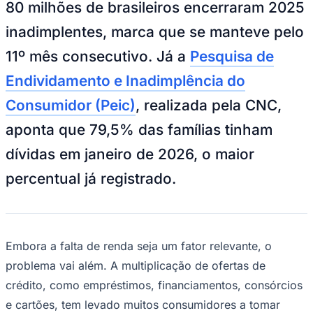
80 milhões de brasileiros encerraram 2025
NBA
NFL
inadimplentes, marca que se manteve pelo
Fórmula 1
UFC
11º mês consecutivo. Já a
Pesquisa de
Tênis (ATP)
MLB
Endividamento e Inadimplência do
NHL
Atletismo
Consumidor (Peic)
, realizada pela CNC,
Vôlei
NBB
aponta que 79,5% das famílias tinham
Competições de Futebol
dívidas em janeiro de 2026, o maior
Brasileirão Série A
percentual já registrado.
Brasileirão Série B
Paulistão
Copa do Brasil
Libertadores
Sul-Americana
Copa América
Embora a falta de renda seja um fator relevante, o
Champions League
problema vai além. A multiplicação de ofertas de
Premier League
La Liga
crédito, como empréstimos, financiamentos, consórcios
Bundesliga
e cartões, tem levado muitos consumidores a tomar
Mundial 2026