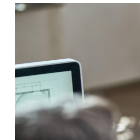
Julio
Jardim Líbano
Jardim Maria Cristina
Jardim Maria Helena
Jardim
Mutinga
Jardim Paraíso
Jardim Paulista
Jardim Reginalice
Jardim São
Luís
Jardim São Pedro
Jardim São Silvestre
Jardim Silveira
Jardim
Tupã
Jardim Tupanci
Mutinga
Nova Aldeinha
Osasco
Parque dos
Camargos
Parque Imperial
Parque Santa Luzia
Parque Viana
Pirapora
do Bom Jesus
Recanto Phrynéa
Santana de
Parnaíba
Silveira
Tamboré
Vale do Sol
Vila Barros
Vila Boa Vista
Vila
do Conde
Vila Engenho Novo
Vila Márcia
Vila Nossa Sra. da
Escada
Vila Porto
Votupoca
Para Sua Empresa
Anuncie no Portal
Guia de Empresas
Divulgar Vagas
Novo
Publicidade Legal
Negócios Regionais
Turismo
Segurança Regional
Hospitais Estaduais
Parques & Represas
Cidades da Região
Santana de Parnaíba
Osasco
Carapicuíba
Jandira
Itapevi
Cotia
Pirapora
do Bom Jesus
Araçariguama
Cajamar
Caieiras
Franco da