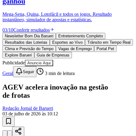
ganhou
Mega-Sena, Quina, Lotofácil e todos os jogos. Resultado
instantâneo, simulador de apostas e estatísticas.
03
/
10
Conferir resultados
Newsletter Bom Dia Barueri
Entretenimento Completo
Resultados das Loterias
Esportes ao Vivo
Trânsito em Tempo Real
Ceará
Clima e Previsão do Tempo
Vagas de Emprego
Portal Pet
Explore Barueri
Guia de Empresas
Publicidade
Anuncie Aqui
Seguir
Geral
3
min de leitura
AGEV acelera inovação na gestão
de frotas
Redação Jornal de Barueri
03 de julho de 2026 às 10:12