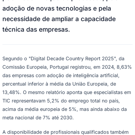
NBA
adoção de novas tecnologias e pela
NFL
Fórmula 1
necessidade de ampliar a capacidade
UFC
Tênis (ATP)
técnica das empresas.
MLB
NHL
Atletismo
Vôlei
NBB
Segundo o "Digital Decade Country Report 2025", da
Competições de Futebol
Comissão Europeia, Portugal registrou, em 2024, 8,63%
Brasileirão Série A
das empresas com adoção de inteligência artificial,
Brasileirão Série B
Paulistão
percentual inferior à média da União Europeia, de
Copa do Brasil
13,48%. O mesmo relatório aponta que especialistas em
Libertadores
Sul-Americana
TIC representavam 5,2% do emprego total no país,
Copa América
acima da média europeia de 5%, mas ainda abaixo da
Champions League
Premier League
meta nacional de 7% até 2030.
La Liga
Bundesliga
Mundial 2026
A disponibilidade de profissionais qualificados também