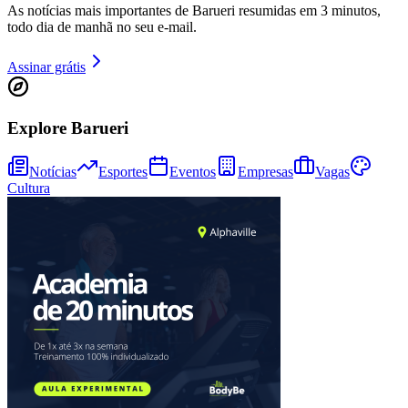
Sport
As notícias mais importantes de Barueri resumidas em 3 minutos,
todo dia de manhã no seu e-mail.
Assinar grátis
Explore Barueri
Notícias
Esportes
Eventos
Empresas
Vagas
Cultura