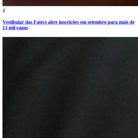
Cruzeiro
4
Vestibular das Fatecs abre inscrições em setembro para mais de
13 mil vagas