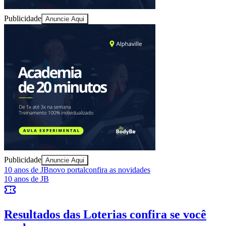
Publicidade
Anuncie Aqui
Juventude
Publicidade
Anuncie Aqui
10 anos de JB
novo portal
confira as novidades
10 anos de JB
Resultados das Loterias
confira se você