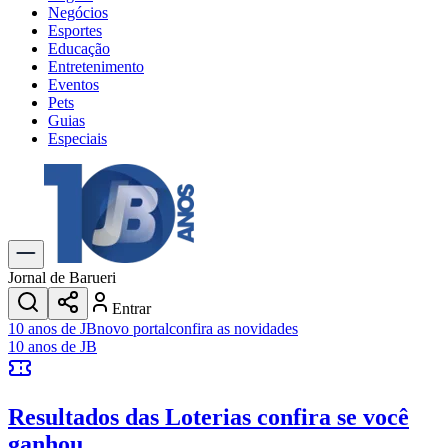
Negócios
Esportes
Educação
Entretenimento
Eventos
Pets
Guias
Especiais
Explore Tudo
Últimas Notícias
Previsão do Tempo
Trânsito e Rotas
Dia a Dia & Lazer
Jornal de Barueri
Transportes
Entrar
Gastronomia
10 anos de JB
novo portal
confira as novidades
Cinema & Shows
10 anos de JB
Jogos
Novo
Para Sua Empresa
Resultados das Loterias
confira se você
Anuncie no Portal
Cadastrar Empresa
ganhou