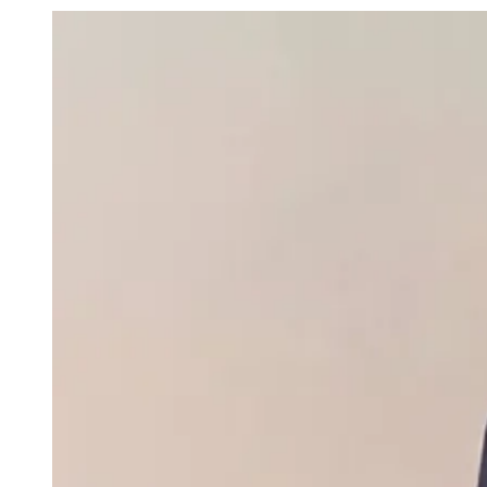
Julio
Jardim Líbano
Jardim Maria Cristina
Jardim Maria Helena
Jardim
Mutinga
Jardim Paraíso
Jardim Paulista
Jardim Reginalice
Jardim São
Luís
Jardim São Pedro
Jardim São Silvestre
Jardim Silveira
Jardim
Tupã
Jardim Tupanci
Mutinga
Nova Aldeinha
Osasco
Parque dos
Camargos
Parque Imperial
Parque Santa Luzia
Parque Viana
Pirapora
do Bom Jesus
Recanto Phrynéa
Santana de
Parnaíba
Silveira
Tamboré
Vale do Sol
Vila Barros
Vila Boa Vista
Vila
do Conde
Vila Engenho Novo
Vila Márcia
Vila Nossa Sra. da
Escada
Vila Porto
Votupoca
Para Sua Empresa
Anuncie no Portal
Guia de Empresas
Divulgar Vagas
Novo
Publicidade Legal
Negócios Regionais
Turismo
Segurança Regional
Hospitais Estaduais
Parques & Represas
Cidades da Região
Santana de Parnaíba
Osasco
Carapicuíba
Jandira
Itapevi
Cotia
Pirapora
do Bom Jesus
Araçariguama
Cajamar
Caieiras
Franco da