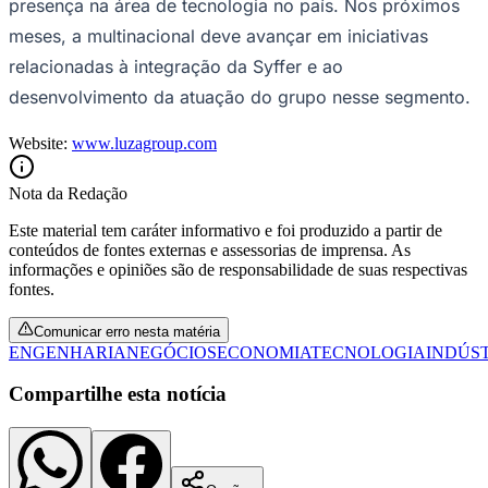
presença na área de tecnologia no país. Nos próximos
meses, a multinacional deve avançar em iniciativas
relacionadas à integração da Syffer e ao
desenvolvimento da atuação do grupo nesse segmento.
Website:
www.luzagroup.com
Nota da Redação
Este material tem caráter informativo e foi produzido a partir de
conteúdos de fontes externas e assessorias de imprensa. As
informações e opiniões são de responsabilidade de suas respectivas
fontes.
Comunicar erro nesta matéria
Santos
ENGENHARIA
NEGÓCIOS
ECONOMIA
TECNOLOGIA
INDÚS
Compartilhe esta notícia