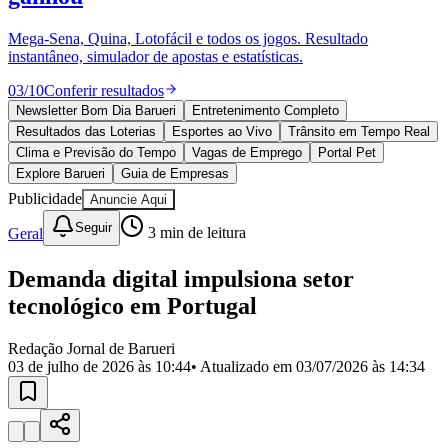
Divulgar Vagas
Novo
Publicidade Legal
Mega-Sena, Quina, Lotofácil e todos os jogos. Resultado
instantâneo, simulador de apostas e estatísticas.
Política
Eleições
03
/
10
Conferir resultados
Esportes
Saúde
Newsletter Bom Dia Barueri
Entretenimento Completo
Segurança
Resultados das Loterias
Esportes ao Vivo
Trânsito em Tempo Real
Cultura
Clima e Previsão do Tempo
Vagas de Emprego
Portal Pet
Meio Ambiente
Explore Barueri
Guia de Empresas
Obras
Publicidade
Anuncie Aqui
Educação
Seguir
Geral
3
min de leitura
Bairros de Barueri
Demanda digital impulsiona setor
Selecione sua região
Para notícias da sua região
tecnológico em Portugal
Aldeia
Aldeia da Serra
Aldeia de Barueri
Alphaville
Bairro
Jubran
Belval
Bethaville
Boa
Redação Jornal de Barueri
Vista
Califórnia
Carapicuíba
Centro
Chácaras Marco
Cidades da
03 de julho de 2026 às 10:44
• Atualizado em
03/07/2026 às 14:34
Região
Cotia
Cruz Preta
Engenho Novo
Fazenda
Militar
Itapevi
Jandira
Jardim Audir
Jardim Belval
Jardim
Califórnia
Jardim dos Altos
Jardim dos Camargos
Jardim
Esperança
Jardim Graziela
Jardim Iracema
Jardim Itaquiti
Jardim