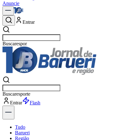
Anuncie
Entrar
Buscar
política
Buscar
política
Entrar
Explorar
Tudo
Barueri
Região