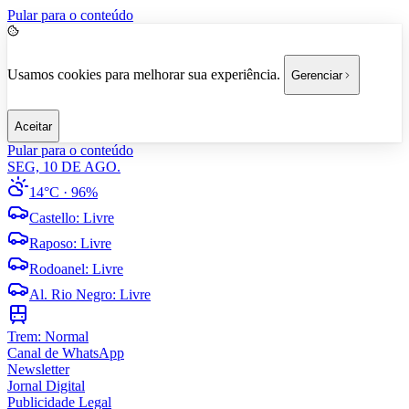
Pular para o conteúdo
Usamos cookies para melhorar sua experiência.
Gerenciar
Aceitar
Pular para o conteúdo
SEG, 10 DE AGO.
14°C
· 96%
Castello
:
Livre
Raposo
:
Livre
Rodoanel
:
Livre
Al. Rio Negro
:
Livre
Trem:
Normal
Canal de WhatsApp
Newsletter
Jornal Digital
Publicidade Legal