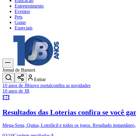
Educação
Entretenimento
Eventos
Pets
Guias
Especiais
Explore Tudo
Últimas Notícias
Previsão do Tempo
Trânsito e Rotas
Dia a Dia & Lazer
Jornal de Barueri
Transportes
Entrar
Gastronomia
10 anos de JB
novo portal
confira as novidades
Cinema & Shows
10 anos de JB
Jogos
Novo
Para Sua Empresa
Resultados das Loterias
confira se você ga
Anuncie no Portal
Cadastrar Empresa
Divulgar Vagas
Novo
Mega-Sena, Quina, Lotofácil e todos os jogos. Resultado instantâneo, s
Publicidade Legal
03
/
10
Conferir resultados