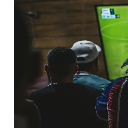
Publicidade Legal
Negócios Regionais
Turismo
Segurança Regional
Hospitais Estaduais
Parques & Represas
Cidades da Região
Santana de Parnaíba
Osasco
Carapicuíba
Jandira
Itapevi
Cotia
Pirapora 
Para Sua Empresa
Anuncie Regional
Guia de Empresas
Vagas na Região
Novo
Hub de Negócios
Guia Comercial
Selo Verificado
Portal Educacional
Agenda de Vestibulares
Vagas de Emprego
Concursos
Panorama Econômico