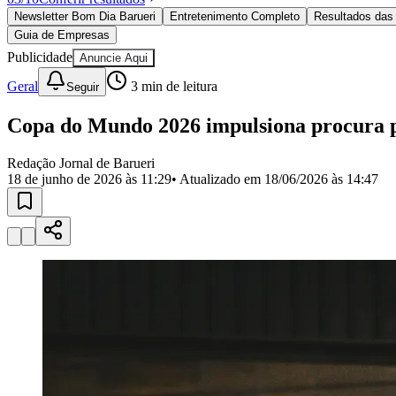
Política
Newsletter Bom Dia Barueri
Entretenimento Completo
Resultados das 
Eleições
Guia de Empresas
Esportes
Saúde
Publicidade
Anuncie Aqui
Segurança
Geral
3
min de leitura
Seguir
Cultura
Meio Ambiente
Obras
Copa do Mundo 2026 impulsiona procura p
Educação
Redação Jornal de Barueri
Bairros de Barueri
18 de junho de 2026 às 11:29
• Atualizado em
18/06/2026 às 14:47
Selecione sua região
Para notícias da sua região
Aldeia
Aldeia da Serra
Aldeia de Barueri
Alphaville
Bairro Jubran
Belva
Militar
Itapevi
Jandira
Jardim Audir
Jardim Belval
Jardim Califórnia
Jard
Cristina
Jardim Maria Helena
Jardim Mutinga
Jardim Paraíso
Jardim Pau
Aldeinha
Osasco
Parque dos Camargos
Parque Imperial
Parque Santa L
Conde
Vila Engenho Novo
Vila Márcia
Vila Nossa Sra. da Escada
Vila
Para Sua Empresa
Anuncie no Portal
Guia de Empresas
Divulgar Vagas
Novo