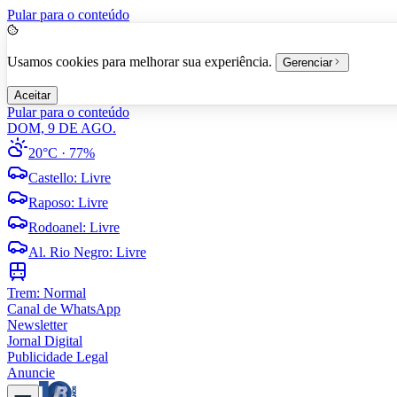
Pular para o conteúdo
Usamos cookies para melhorar sua experiência.
Gerenciar
Aceitar
Pular para o conteúdo
DOM, 9 DE AGO.
20°C
· 77%
Castello
:
Livre
Raposo
:
Livre
Rodoanel
:
Livre
Al. Rio Negro
:
Livre
Trem:
Normal
Canal de WhatsApp
Newsletter
Jornal Digital
Publicidade Legal
Anuncie