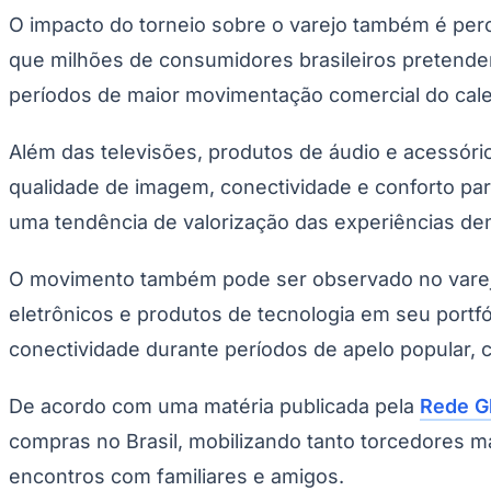
Copa do Brasil
O impacto do torneio sobre o varejo também é pe
Libertadores
Sul-Americana
que milhões de consumidores brasileiros pretende
Copa América
Champions League
períodos de maior movimentação comercial do cale
Premier League
La Liga
Além das televisões, produtos de áudio e acessóri
Bundesliga
Mundial 2026
qualidade de imagem, conectividade e conforto par
Times - Ir direto
uma tendência de valorização das experiências de
O movimento também pode ser observado no varej
eletrônicos e produtos de tecnologia em seu portfó
conectividade durante períodos de apelo popular,
De acordo com uma matéria publicada pela
Rede G
compras no Brasil, mobilizando tanto torcedores 
encontros com familiares e amigos.