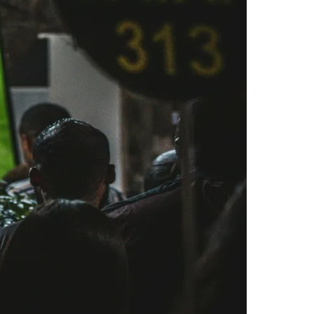
Morato
Taboão da Serra
Embu das Artes
São Roque