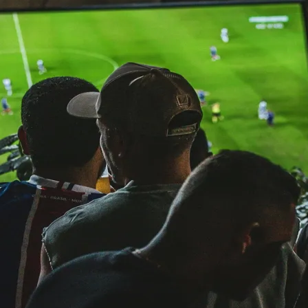
do Bom Jesus
Araçariguama
Cajamar
Caieiras
Franco da Rocha
Francisco 