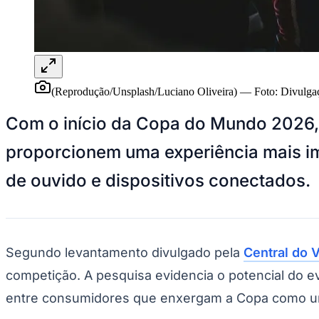
Panorama Econômico
Para Sua Empresa
Anuncie no Portal
Verificar Empresa
Novo
Anunciar Vagas
Novo
(Reprodução/Unsplash/Luciano Oliveira)
—
Foto:
Divulga
Publicidade Legal
Com o início da Copa do Mundo 2026, c
NBA
NFL
proporcionem uma experiência mais im
Fórmula 1
UFC
Tênis (ATP)
de ouvido e dispositivos conectados.
MLB
NHL
Atletismo
Vôlei
NBB
Segundo levantamento divulgado pela
Central do 
Competições de Futebol
competição. A pesquisa evidencia o potencial do e
Brasileirão Série A
entre consumidores que enxergam a Copa como uma
Brasileirão Série B
Paulistão