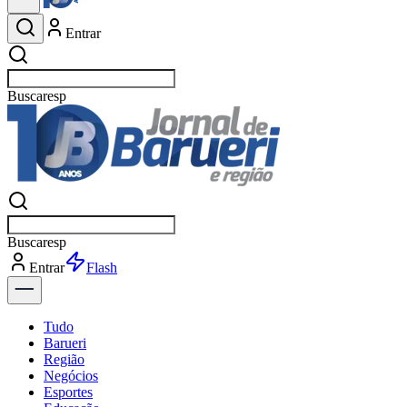
Entrar
Buscar
esportes
Buscar
esportes
Entrar
Flash
Tudo
Barueri
Região
Negócios
Esportes