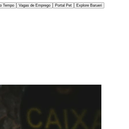
do Tempo
Vagas de Emprego
Portal Pet
Explore Barueri
des da Região
Cotia
Cruz Preta
Engenho Novo
Fazenda
im Iracema
Jardim Itaquiti
Jardim Julio
Jardim Líbano
Jardim Maria
vestre
Jardim Silveira
Jardim Tupã
Jardim Tupanci
Mutinga
Nova
arnaíba
Silveira
Tamboré
Vale do Sol
Vila Barros
Vila Boa Vista
Vila do