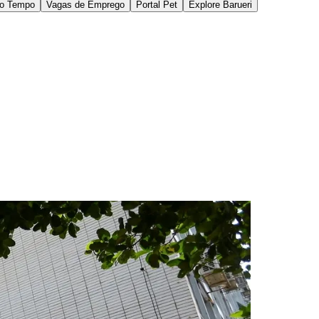
da repartição.
 sócio-fundador da Dinastia Contábil, escritório
al, mas não elimina a necessidade de orientação
s empresas que exigem licenças sanitárias,
 nesses casos que a atuação de um profissional
 antecipar documentações, evitar indeferimentos e
naturais a uma abertura expressa são empresas
ão regularizada.