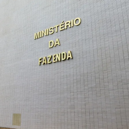
o são objetivos: ausência de restrições cadastrais
não exigem vistoria prévia e envio correto e comple
so é conduzido corretamente desde o início. O que 
documentação ou uma atividade mal enquadrada pod
Corinthians
 dos documentos
 ampliou a presunção de boa-fé do empresário e redu
ue favorece o empreendedorismo no Brasil.
2/2023 / LC 214/2025) redesenhando o sistema fisca