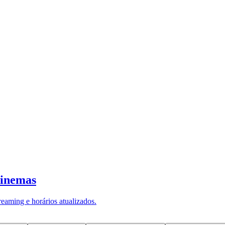
 de empresas ativas. Só em maio de 202
elas concluíram o processo em menos 
 Desenvolvimento, Indústria, Comércio e
 mudou a forma como o Brasil formaliza negócios: a
Simplificação do Registro e da Legalização de Empr
bertura tramite simultaneamente na Junta Comercial,