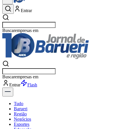
Entrar
Buscar
esportes
Buscar
esportes
Entrar
Flash
Tudo
Barueri
Região
Negócios
Esportes