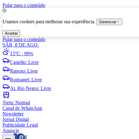
Pular para o conteúdo
Usamos cookies para melhorar sua experiência.
Gerenciar
Aceitar
Pular para o conteúdo
SÁB, 8 DE AGO.
15°C
· 99%
Castello
:
Livre
Raposo
:
Livre
Rodoanel
:
Livre
Al. Rio Negro
:
Livre
Trem:
Normal
Canal de WhatsApp
Newsletter
Jornal Digital
Publicidade Legal
Anuncie