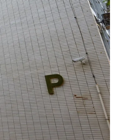
 dos sócios, endereço compatível com a atividade
to da documentação já no primeiro protocolo.
faz a diferença não é apenas a tecnologia
e transformar um processo de horas em semanas",
Palmeiras
ziu exigências para atividades de baixo risco,
l — com a introdução do IBS, da CBS e do