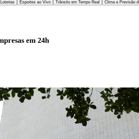
presário deixou de precisar percorrer fisicamente ca
, perito contábil credenciado pelo CNPC (nº 2175) e
diado em Goiânia (GO), a evolução tecnológica é re
édio de abertura para atividades de baixo risco. Ma
inda enfrentam prazos mais extensos. É justamente
 exigências de cada município e estado e consegue
em 24h?
o se enquadra no trâmite acelerado. As candidatas 
os e sociedades simples com sócios com documentaç