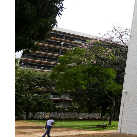
Os fatores que determinam a velocidade do process
pretendida, escolha de atividades econômicas que 
"A abertura pode ser muito rápida quando o proces
disponível — é a preparação prévia. Um erro na 
informa.
Papel estratégico da contabilidade vai além
A
Lei da Liberdade Econômica
(Lei nº 13.874/2019)
aprofundando a tendência de desburocratização q
No cenário atual, com a Reforma Tributária (EC 13