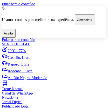
Pular para o conteúdo
Usamos cookies para melhorar sua experiência.
Gerenciar
Aceitar
Pular para o conteúdo
SEX, 7 DE AGO.
20°C
· 77%
Castello
:
Livre
Raposo
:
Livre
Rodoanel
:
Livre
Al. Rio Negro
:
Moderado
Trem:
Normal
Canal de WhatsApp
Newsletter
Jornal Digital
Publicidade Legal