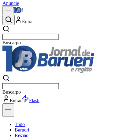
Anuncie
Entrar
Buscar
notíci
Buscar
notíci
Entrar
Explorar
Tudo
Barueri
Região