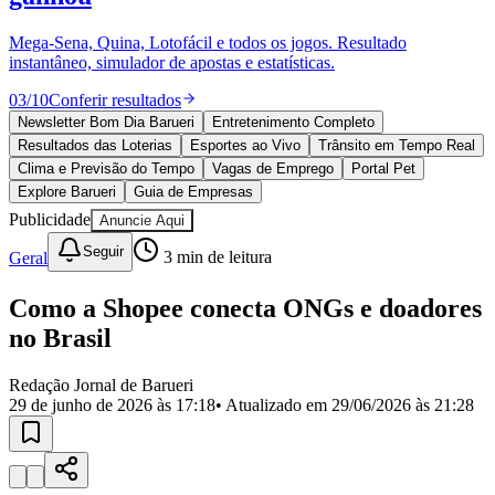
Divulgar Vagas
Novo
Publicidade Legal
Mega-Sena, Quina, Lotofácil e todos os jogos. Resultado
instantâneo, simulador de apostas e estatísticas.
Política
Eleições
03
/
10
Conferir resultados
Esportes
Saúde
Newsletter Bom Dia Barueri
Entretenimento Completo
Segurança
Resultados das Loterias
Esportes ao Vivo
Trânsito em Tempo Real
Cultura
Clima e Previsão do Tempo
Vagas de Emprego
Portal Pet
Meio Ambiente
Explore Barueri
Guia de Empresas
Obras
Publicidade
Anuncie Aqui
Educação
Seguir
Geral
3
min de leitura
Bairros de Barueri
Como a Shopee conecta ONGs e doadores
Selecione sua região
Para notícias da sua região
no Brasil
Aldeia
Aldeia da Serra
Aldeia de Barueri
Alphaville
Bairro
Jubran
Belval
Bethaville
Boa
Redação Jornal de Barueri
Vista
Califórnia
Carapicuíba
Centro
Chácaras Marco
Cidades da
29 de junho de 2026 às 17:18
• Atualizado em
29/06/2026 às 21:28
Região
Cotia
Cruz Preta
Engenho Novo
Fazenda
Militar
Itapevi
Jandira
Jardim Audir
Jardim Belval
Jardim
Califórnia
Jardim dos Altos
Jardim dos Camargos
Jardim
Esperança
Jardim Graziela
Jardim Iracema
Jardim Itaquiti
Jardim