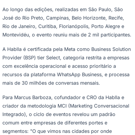
Meta, que percorreu dez cidades
brasileiras e Montevidéu, no Uruguai, entre
maio e junho. A iniciativa reuniu gestores
de marketing, vendas, customer success e
founders de empresas que operam
Ceará
comercialmente via WhatsApp e marcou a
primeira vez que uma empresa brasileira
do setor de tecnologia conversacional
realizou uma tournée estruturada de
eventos presenciais com presença
internacional na América Latina.