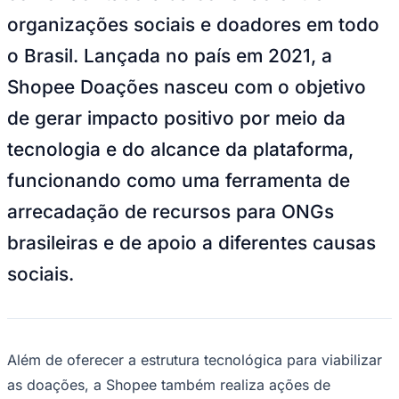
NBA
organizações sociais e doadores em todo
NFL
Fórmula 1
o Brasil. Lançada no país em 2021, a
UFC
Tênis (ATP)
Shopee Doações nasceu com o objetivo
MLB
NHL
de gerar impacto positivo por meio da
Atletismo
Vôlei
tecnologia e do alcance da plataforma,
NBB
funcionando como uma ferramenta de
Competições de Futebol
arrecadação de recursos para ONGs
Brasileirão Série A
Brasileirão Série B
brasileiras e de apoio a diferentes causas
Paulistão
Copa do Brasil
sociais.
Libertadores
Sul-Americana
Copa América
Champions League
Premier League
La Liga
Além de oferecer a estrutura tecnológica para viabilizar
Bundesliga
as doações, a Shopee também realiza ações de
Mundial 2026