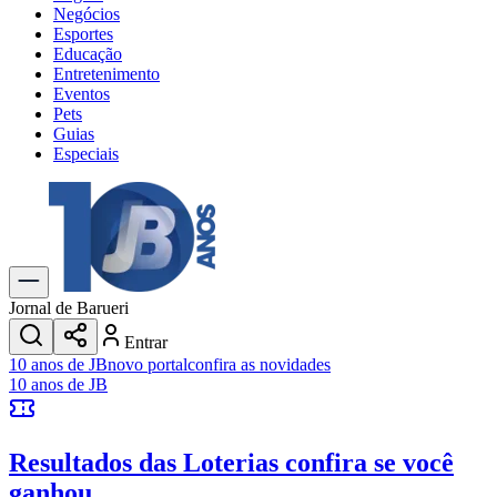
Negócios
Esportes
Educação
Entretenimento
Eventos
Pets
Guias
Especiais
Explore Tudo
Últimas Notícias
Previsão do Tempo
Trânsito e Rotas
Dia a Dia & Lazer
Jornal de Barueri
Transportes
Entrar
Gastronomia
10 anos de JB
novo portal
confira as novidades
Cinema & Shows
10 anos de JB
Jogos
Novo
Para Sua Empresa
Resultados das Loterias
confira se você
Anuncie no Portal
Cadastrar Empresa
ganhou