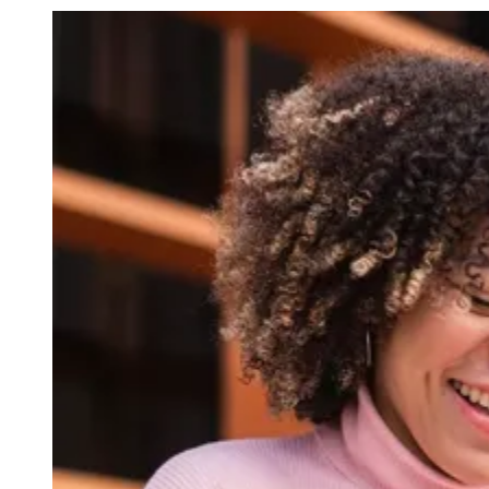
Julio
Jardim Líbano
Jardim Maria Cristina
Jardim Maria Helena
Jardim
Mutinga
Jardim Paraíso
Jardim Paulista
Jardim Reginalice
Jardim São
Luís
Jardim São Pedro
Jardim São Silvestre
Jardim Silveira
Jardim
Tupã
Jardim Tupanci
Mutinga
Nova Aldeinha
Osasco
Parque dos
Camargos
Parque Imperial
Parque Santa Luzia
Parque Viana
Pirapora
do Bom Jesus
Recanto Phrynéa
Santana de
Parnaíba
Silveira
Tamboré
Vale do Sol
Vila Barros
Vila Boa Vista
Vila
do Conde
Vila Engenho Novo
Vila Márcia
Vila Nossa Sra. da
Escada
Vila Porto
Votupoca
Para Sua Empresa
Anuncie no Portal
Guia de Empresas
Divulgar Vagas
Novo
Publicidade Legal
Negócios Regionais
Turismo
Segurança Regional
Hospitais Estaduais
Parques & Represas
Cidades da Região
Santana de Parnaíba
Osasco
Carapicuíba
Jandira
Itapevi
Cotia
Pirapora
do Bom Jesus
Araçariguama
Cajamar
Caieiras
Franco da