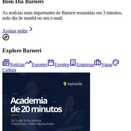
Bom Dia Barueri
As notícias mais importantes de Barueri resumidas em 3 minutos,
todo dia de manhã no seu e-mail.
Assinar grátis
Explore Barueri
Notícias
Esportes
Eventos
Empresas
Vagas
Athletico-PR
Cultura