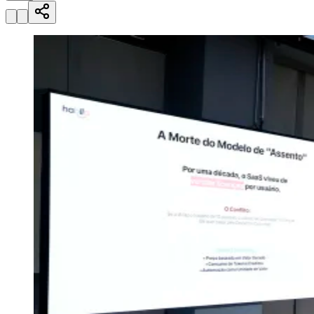
atualizadas
Paulistão, Brasileirão, Champions League e mais. Placar em tempo
real, classificação e notícias esportivas.
04
/
10
Acompanhar jogos
Newsletter Bom Dia Barueri
Entretenimento Completo
Resultados das Loterias
Esportes ao Vivo
Trânsito em Tempo Real
Clima e Previsão do Tempo
Vagas de Emprego
Portal Pet
Explore Barueri
Guia de Empresas
Publicidade
Anuncie Aqui
Seguir
Geral
5
min de leitura
Hablla leva debate sobre IA e WhatsApp
à América Latina
Redação Jornal de Barueri
29 de junho de 2026 às 17:13