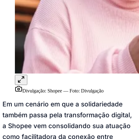
Rocha
Francisco Morato
Taboão da Serra
Embu das Artes
São Roque
Para Sua Empresa
Anuncie Regional
Guia de Empresas
Vagas na Região
Novo
Hub de Negócios
Guia Comercial
Selo Verificado
Portal Educacional
Agenda de Vestibulares
Vagas de Emprego
Concursos
Panorama Econômico
Divulgação: Shopee
—
Foto:
Divulgação
Panorama Econômico
Em um cenário em que a solidariedade
Para Sua Empresa
também passa pela transformação digital,
Anuncie no Portal
Verificar Empresa
Novo
a Shopee vem consolidando sua atuação
Anunciar Vagas
Novo
Publicidade Legal
como facilitadora da conexão entre