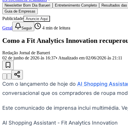
Política
Newsletter Bom Dia Barueri
Entretenimento Completo
Resultados das 
Eleições
Guia de Empresas
Esportes
Saúde
Publicidade
Anuncie Aqui
Segurança
Geral
4
min de leitura
Seguir
Cultura
Meio Ambiente
Obras
Como a Fit Analytics Innovation recupero
Educação
Redação Jornal de Barueri
Bairros de Barueri
02 de junho de 2026 às 16:37
• Atualizado em
02/06/2026 às 21:11
Selecione sua região
Para notícias da sua região
Aldeia
Aldeia da Serra
Aldeia de Barueri
Alphaville
Bairro Jubran
Belva
Com o lançamento de hoje do
AI Shopping Assista
Militar
Itapevi
Jandira
Jardim Audir
Jardim Belval
Jardim Califórnia
Jard
Cristina
Jardim Maria Helena
Jardim Mutinga
Jardim Paraíso
Jardim Pau
conversacional que os compradores de roupa mod
Aldeinha
Osasco
Parque dos Camargos
Parque Imperial
Parque Santa L
Conde
Vila Engenho Novo
Vila Márcia
Vila Nossa Sra. da Escada
Vila
Para Sua Empresa
Este comunicado de imprensa inclui multimédia. V
Anuncie no Portal
Guia de Empresas
AI Shopping Assistant - Fit Analytics Innovation
Divulgar Vagas
Novo