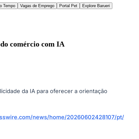
do Tempo
Vagas de Emprego
Portal Pet
Explore Barueri
o do comércio com IA
des da Região
Cotia
Cruz Preta
Engenho Novo
Fazenda
licidade da IA ​​para oferecer a orientação
im Iracema
Jardim Itaquiti
Jardim Julio
Jardim Líbano
Jardim Maria
vestre
Jardim Silveira
Jardim Tupã
Jardim Tupanci
Mutinga
Nova
arnaíba
Silveira
Tamboré
Vale do Sol
Vila Barros
Vila Boa Vista
Vila do
esswire.com/news/home/20260602428107/pt/