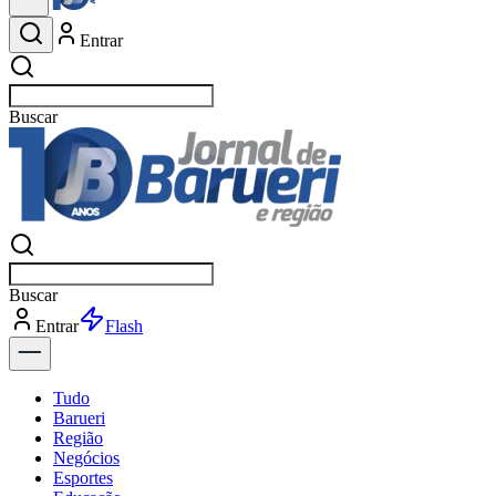
Entrar
Buscar
esportes
Buscar
esportes
Entrar
Flash
Tudo
Barueri
Região
Negócios
Esportes