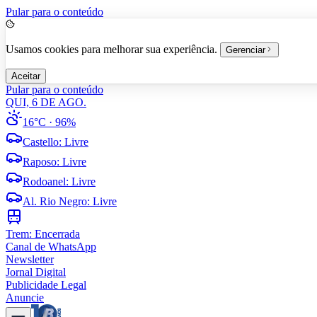
Pular para o conteúdo
Usamos cookies para melhorar sua experiência.
Gerenciar
Aceitar
Pular para o conteúdo
QUI, 6 DE AGO.
16°C
· 96%
Castello
:
Livre
Raposo
:
Livre
Rodoanel
:
Livre
Al. Rio Negro
:
Livre
Trem:
Encerrada
Canal de WhatsApp
Newsletter
Jornal Digital
Publicidade Legal
Anuncie