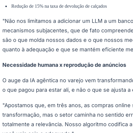
Panorama Econômico
Redução de 15% na taxa de devolução de calçados
Para Sua Empresa
"Não nos limitamos a adicionar um LLM a um banco 
Anuncie no Portal
mecanismos subjacentes, que de fato compreende
Verificar Empresa
Novo
Anunciar Vagas
Novo
são o que molda nossos dados e o que nossos mec
Publicidade Legal
quanto à adequação e que se mantém eficiente mes
NBA
NFL
Fórmula 1
Necessidade humana x reprodução de anúncios
UFC
Tênis (ATP)
MLB
O auge da IA agêntica ​​no varejo vem transforma
NHL
o que pagou para estar ali, e não o que se ajusta a 
Atletismo
Vôlei
NBB
"Apostamos que, em três anos, as compras online se
Competições de Futebol
transformação, mas o setor caminha no sentido er
Brasileirão Série A
totalmente a relevância. Nosso algoritmo codifica 
Brasileirão Série B
Paulistão