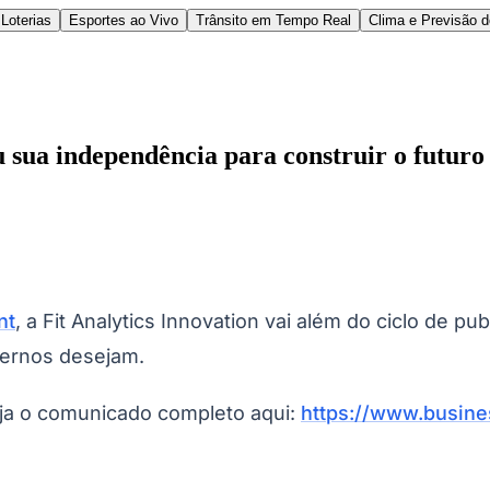
Loterias
Esportes ao Vivo
Trânsito em Tempo Real
Clima e Previsão 
u sua independência para construir o futur
l
Bethaville
Boa Vista
Califórnia
Carapicuíba
Centro
Chácaras Marco
Cida
nt
, a Fit Analytics Innovation vai além do ciclo de pub
im dos Altos
Jardim dos Camargos
Jardim Esperança
Jardim Graziela
Jard
lista
Jardim Reginalice
Jardim São Luís
Jardim São Pedro
Jardim São Sil
ernos desejam.
uzia
Parque Viana
Pirapora do Bom Jesus
Recanto Phrynéa
Santana de P
 Porto
Votupoca
eja o comunicado completo aqui:
https://www.busin