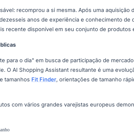
pensável: recomprou a si mesma. Após uma aquisição 
u dezesseis anos de experiência e conhecimento de 
is recente disponível em seu conjunto de produtos 
blicas
do Bom Jesus
Araçariguama
Cajamar
Caieiras
Franco da Rocha
Francisco 
te para o dia" em busca de participação de mercado, 
de. O AI Shopping Assistant resultante é uma evoluç
 de tamanhos
Fit Finder
, orientações de tamanho ráp
utos com vários grandes varejistas europeus demon
manho