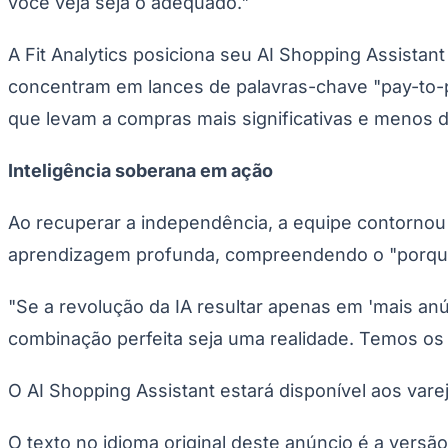
você veja seja o adequado."
Copa do Brasil
Libertadores
Sul-Americana
A Fit Analytics posiciona seu AI Shopping Assista
Copa América
Champions League
concentram em lances de palavras-chave "pay-to-pla
Premier League
que levam a compras mais significativas e menos 
La Liga
Bundesliga
Mundial 2026
Inteligência soberana em ação
Times - Ir direto
Ao recuperar a independência, a equipe contornou
aprendizagem profunda, compreendendo o "porquê"
"Se a revolução da IA ​​resultar apenas em 'mais a
combinação perfeita seja uma realidade. Temos o
O AI Shopping Assistant estará disponível aos vare
O texto no idioma original deste anúncio é a versã