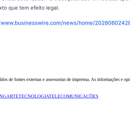
xto que tem efeito legal.
//www.businesswire.com/news/home/20260602428
Corinthians
eúdos de fontes externas e assessorias de imprensa. As informações e opi
ING
ARTE
TECNOLOGIA
TELECOMUNICAÇÕES