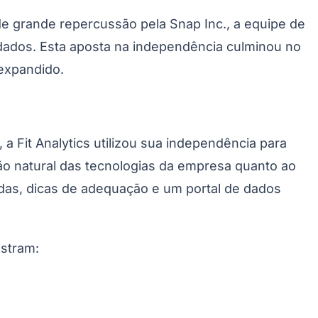
de grande repercussão pela Snap Inc., a equipe de
dados. Esta aposta na independência culminou no
expandido.
Morato
Taboão da Serra
Embu das Artes
São Roque
a Fit Analytics utilizou sua independência para
ão natural das tecnologias da empresa quanto ao
idas, dicas de adequação e um portal de dados
stram: