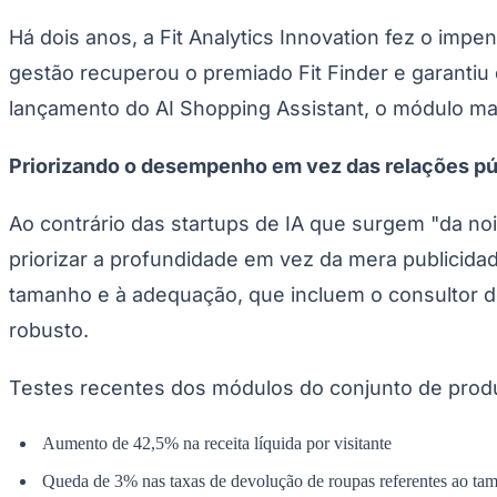
Publicidade Legal
Há dois anos, a Fit Analytics Innovation fez o im
Negócios Regionais
Turismo
gestão recuperou o premiado Fit Finder e garanti
Segurança Regional
lançamento do AI Shopping Assistant, o módulo ma
Hospitais Estaduais
Parques & Represas
Priorizando o desempenho em vez das relações pú
Cidades da Região
Santana de Parnaíba
Osasco
Carapicuíba
Jandira
Itapevi
Cotia
Pirapora 
Para Sua Empresa
Ao contrário das startups de IA que surgem "da noi
Anuncie Regional
priorizar a profundidade em vez da mera publicida
Guia de Empresas
Vagas na Região
Novo
tamanho e à adequação, que incluem o consultor
Hub de Negócios
robusto.
Guia Comercial
Selo Verificado
Portal Educacional
Testes recentes dos módulos do conjunto de prod
Agenda de Vestibulares
Vagas de Emprego
Concursos
Aumento de 42,5% na receita líquida por visitante
Panorama Econômico
Queda de 3% nas taxas de devolução de roupas referentes ao ta