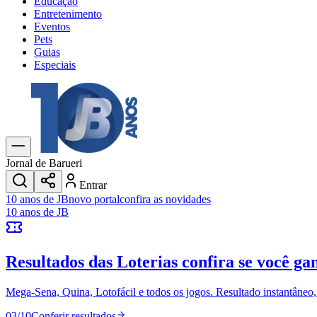
Educação
Entretenimento
Eventos
Pets
Guias
Especiais
Explore Tudo
Últimas Notícias
Previsão do Tempo
Trânsito e Rotas
Dia a Dia & Lazer
Jornal de Barueri
Transportes
Entrar
Gastronomia
10 anos de JB
novo portal
confira as novidades
Cinema & Shows
10 anos de JB
Jogos
Novo
Para Sua Empresa
Resultados das Loterias
confira se você ga
Anuncie no Portal
Cadastrar Empresa
Divulgar Vagas
Novo
Mega-Sena, Quina, Lotofácil e todos os jogos. Resultado instantâneo, s
Publicidade Legal
03
/
10
Conferir resultados