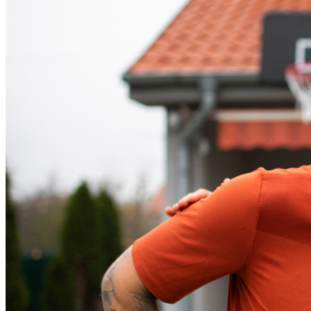
Sport
Bom Dia Barueri
As notícias mais importantes de Barueri resumidas em 3 minutos,
todo dia de manhã no seu e-mail.
Assinar grátis
Explore Barueri
Notícias
Esportes
Eventos
Empresas
Vagas
Cultura