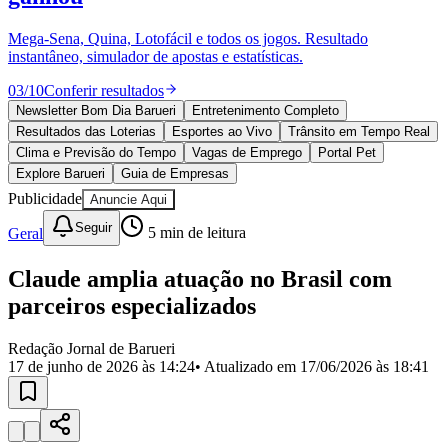
Divulgar Vagas
Novo
Publicidade Legal
Mega-Sena, Quina, Lotofácil e todos os jogos. Resultado
instantâneo, simulador de apostas e estatísticas.
Política
Eleições
03
/
10
Conferir resultados
Esportes
Saúde
Newsletter Bom Dia Barueri
Entretenimento Completo
Segurança
Resultados das Loterias
Esportes ao Vivo
Trânsito em Tempo Real
Cultura
Clima e Previsão do Tempo
Vagas de Emprego
Portal Pet
Meio Ambiente
Explore Barueri
Guia de Empresas
Obras
Publicidade
Anuncie Aqui
Educação
Seguir
Geral
5
min de leitura
Bairros de Barueri
Claude amplia atuação no Brasil com
Selecione sua região
Para notícias da sua região
parceiros especializados
Aldeia
Aldeia da Serra
Aldeia de Barueri
Alphaville
Bairro
Jubran
Belval
Bethaville
Boa
Redação Jornal de Barueri
Vista
Califórnia
Carapicuíba
Centro
Chácaras Marco
Cidades da
17 de junho de 2026 às 14:24
• Atualizado em
17/06/2026 às 18:41
Região
Cotia
Cruz Preta
Engenho Novo
Fazenda
Militar
Itapevi
Jandira
Jardim Audir
Jardim Belval
Jardim
Califórnia
Jardim dos Altos
Jardim dos Camargos
Jardim
Esperança
Jardim Graziela
Jardim Iracema
Jardim Itaquiti
Jardim