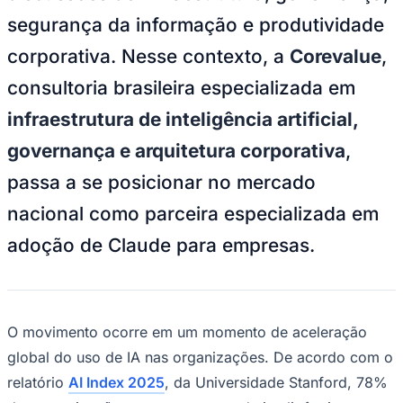
NBA
segurança da informação e produtividade
NFL
Fórmula 1
corporativa. Nesse contexto, a
Corevalue
,
UFC
Tênis (ATP)
consultoria brasileira especializada em
MLB
NHL
infraestrutura de inteligência artificial,
Atletismo
Vôlei
governança e arquitetura corporativa
,
NBB
passa a se posicionar no mercado
Competições de Futebol
nacional como parceira especializada em
Brasileirão Série A
Brasileirão Série B
adoção de Claude para empresas.
Paulistão
Copa do Brasil
Libertadores
Sul-Americana
Copa América
Champions League
O movimento ocorre em um momento de aceleração
Premier League
global do uso de IA nas organizações. De acordo com o
La Liga
Bundesliga
relatório
AI Index 2025
, da Universidade Stanford, 78%
Mundial 2026