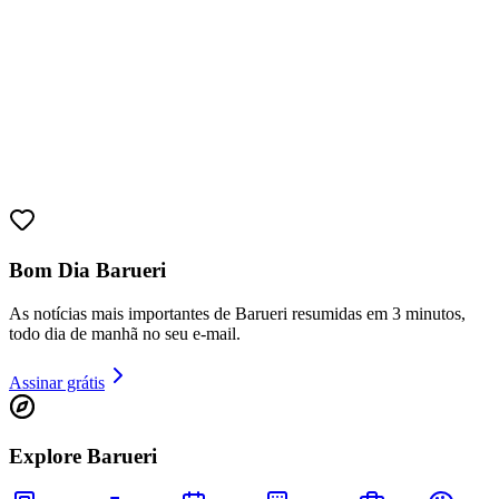
Publicidade
Anuncie Aqui
10 anos de JB
novo portal
confira as novidades
10 anos de JB
Ceará
Resultados das Loterias
confira se você
ganhou
Mega-Sena, Quina, Lotofácil e todos os jogos. Resultado
instantâneo, simulador de apostas e estatísticas.
03
/
10
Conferir resultados
Newsletter Bom Dia Barueri
Entretenimento Completo
Resultados das Loterias
Esportes ao Vivo
Trânsito em Tempo Real
Clima e Previsão do Tempo
Vagas de Emprego
Portal Pet
Explore Barueri
Guia de Empresas
Publicidade
Anuncie Aqui
Seguir
Geral
5
min de leitura