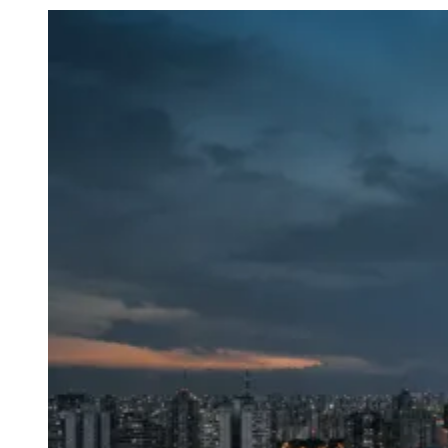
Julio
Jardim Líbano
Jardim Maria Cristina
Jardim Maria Helena
Jardim
Mutinga
Jardim Paraíso
Jardim Paulista
Jardim Reginalice
Jardim São
Luís
Jardim São Pedro
Jardim São Silvestre
Jardim Silveira
Jardim
Tupã
Jardim Tupanci
Mutinga
Nova Aldeinha
Osasco
Parque dos
Camargos
Parque Imperial
Parque Santa Luzia
Parque Viana
Pirapora
do Bom Jesus
Recanto Phrynéa
Santana de
Parnaíba
Silveira
Tamboré
Vale do Sol
Vila Barros
Vila Boa Vista
Vila
do Conde
Vila Engenho Novo
Vila Márcia
Vila Nossa Sra. da
Escada
Vila Porto
Votupoca
Para Sua Empresa
Anuncie no Portal
Guia de Empresas
Divulgar Vagas
Novo
Publicidade Legal
Negócios Regionais
Turismo
Segurança Regional
Hospitais Estaduais
Parques & Represas
Cidades da Região
Santana de Parnaíba
Osasco
Carapicuíba
Jandira
Itapevi
Cotia
Pirapora
do Bom Jesus
Araçariguama
Cajamar
Caieiras
Franco da