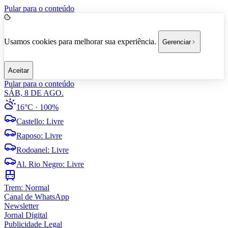
Pular para o conteúdo
Usamos cookies para melhorar sua experiência.
Gerenciar
Aceitar
Pular para o conteúdo
SÁB, 8 DE AGO.
16°C
· 100%
Castello
:
Livre
Raposo
:
Livre
Rodoanel
:
Livre
Al. Rio Negro
:
Livre
Trem:
Normal
Canal de WhatsApp
Newsletter
Jornal Digital
Publicidade Legal