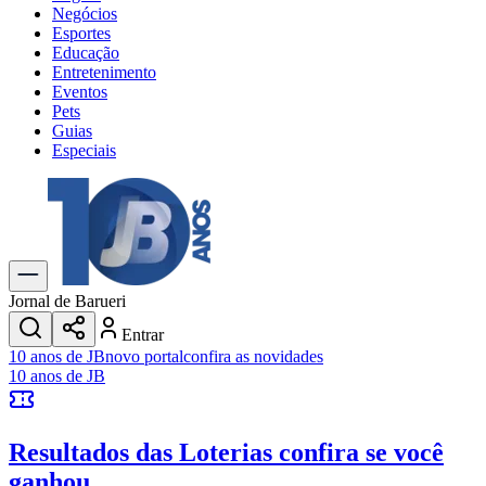
Negócios
Esportes
Educação
Entretenimento
Eventos
Pets
Guias
Especiais
Explore Tudo
Últimas Notícias
Previsão do Tempo
Trânsito e Rotas
Dia a Dia & Lazer
Jornal de Barueri
Transportes
Entrar
Gastronomia
10 anos de JB
novo portal
confira as novidades
Cinema & Shows
10 anos de JB
Jogos
Novo
Para Sua Empresa
Resultados das Loterias
confira se você
Anuncie no Portal
Cadastrar Empresa
ganhou