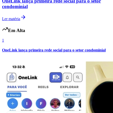
Mostra Mosaico apresenta abordagem Reggio Emilia no Rio