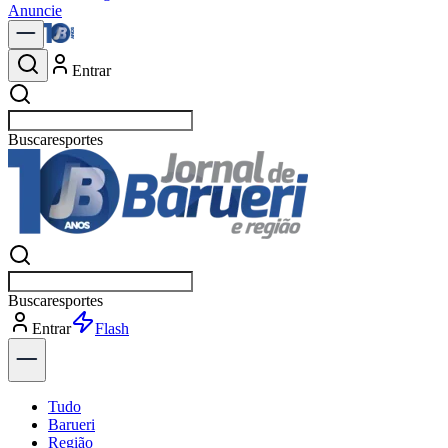
Anuncie
Entrar
Buscar
política
Buscar
política
Entrar
Tudo
Barueri
Região