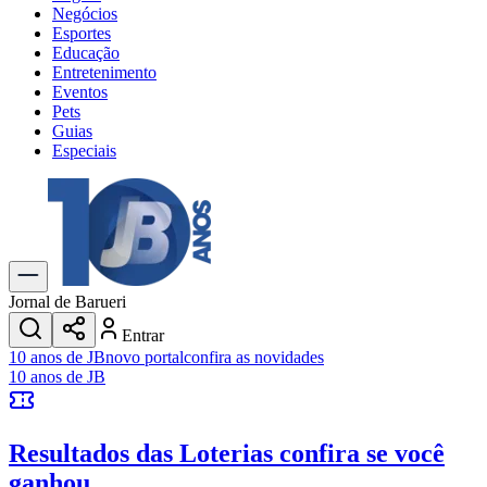
Negócios
Esportes
Educação
Entretenimento
Eventos
Pets
Guias
Especiais
Explore Tudo
Últimas Notícias
Previsão do Tempo
Trânsito e Rotas
Dia a Dia & Lazer
Jornal de Barueri
Transportes
Entrar
Gastronomia
10 anos de JB
novo portal
confira as novidades
Cinema & Shows
10 anos de JB
Jogos
Novo
Para Sua Empresa
Resultados das Loterias
confira se você
Anuncie no Portal
Cadastrar Empresa
ganhou