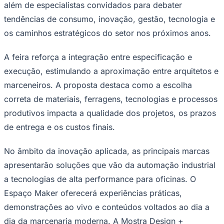
profissionais da marcenaria, da indústria
moveleira, arquitetos, designers,
fabricantes, especificadores e varejistas,
oferecendo programação de conteúdo,
espaço maker, rodadas de negócios e
Ceará
credenciamento gratuito para o setor.
Com centenas de expositores e visitantes de diferentes
segmentos, a edição de 2026 se apresenta como o
principal ponto de encontro da cadeia produtiva de
móveis e madeira na América Latina. O Palco ForMóbile
receberá representantes da CASACOR, executivos da
Florense, a arquiteta e influenciadora Tainara Engel,
além de especialistas convidados para debater