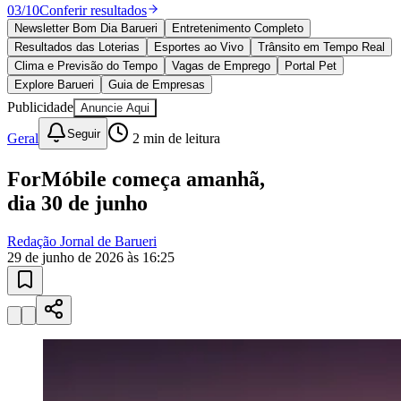
10 anos de JB
novo portal
confira as novidades
10 anos de JB
Esportes ao Vivo
placares e tabelas
atualizadas
Vitória
Paulistão, Brasileirão, Champions League e mais. Placar em tempo
real, classificação e notícias esportivas.
04
/
10
Acompanhar jogos