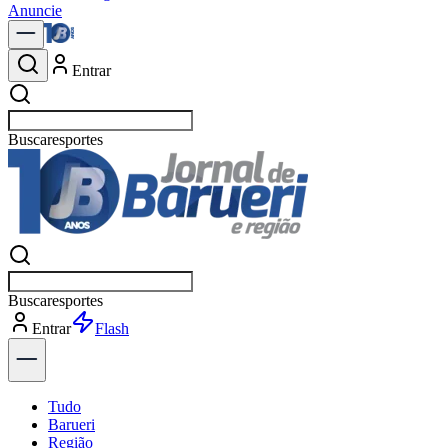
Anuncie
Entrar
Buscar
política
Buscar
política
Entrar
Explorar
Tudo
Barueri
Região