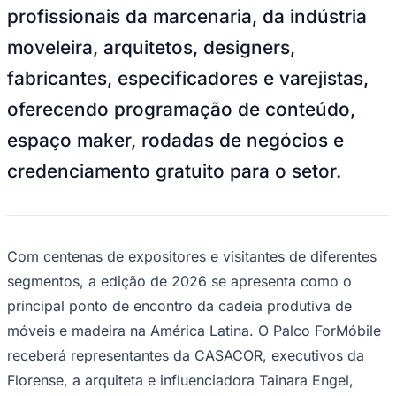
Juventude
ForMóbile 2026/Divulgação
—
Foto:
Divulgação
A ForMóbile 2026, 11ª edição da feira
internacional de móveis e madeira, abre
suas portas no São Paulo Expo, em São
Paulo, no dia 30 de junho, com
encerramento previsto para 3 de julho. O
evento reúne marcas expositoras,