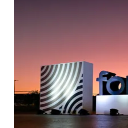
Newsletter Bom Dia Barueri
Entretenimento Completo
Resultados das Loterias
Esportes ao Vivo
Trânsito em Tempo Real
Clima e Previsão do Tempo
Vagas de Emprego
Portal Pet
Explore Barueri
Guia de Empresas
Publicidade
Anuncie Aqui
Seguir
Geral
2
min de leitura
ForMóbile começa amanhã,
dia 30 de junho
Redação Jornal de Barueri
29 de junho de 2026 às 16:25