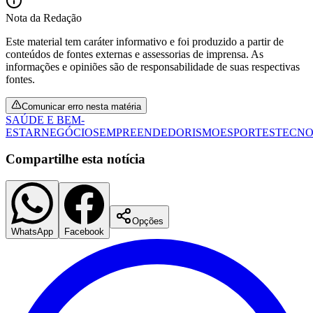
Nota da Redação
Este material tem caráter informativo e foi produzido a partir de
conteúdos de fontes externas e assessorias de imprensa. As
informações e opiniões são de responsabilidade de suas respectivas
fontes.
Comunicar erro nesta matéria
SAÚDE E BEM-
ESTAR
NEGÓCIOS
EMPREENDEDORISMO
ESPORTES
TECNO
Compartilhe esta notícia
São Paulo
Opções
WhatsApp
Facebook