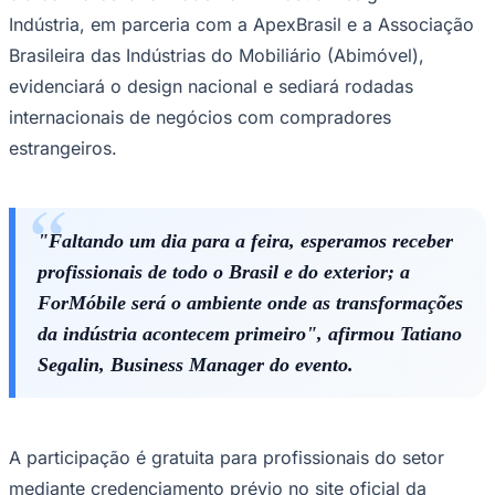
tendências de consumo, inovação, gestão, tecnologia e
os caminhos estratégicos do setor nos próximos anos.
A feira reforça a integração entre especificação e
execução, estimulando a aproximação entre arquitetos e
marceneiros. A proposta destaca como a escolha
correta de materiais, ferragens, tecnologias e processos
produtivos impacta a qualidade dos projetos, os prazos
Goiás
de entrega e os custos finais.
No âmbito da inovação aplicada, as principais marcas
apresentarão soluções que vão da automação industrial
a tecnologias de alta performance para oficinas. O
Espaço Maker oferecerá experiências práticas,
demonstrações ao vivo e conteúdos voltados ao dia a
dia da marcenaria moderna. A Mostra Design +