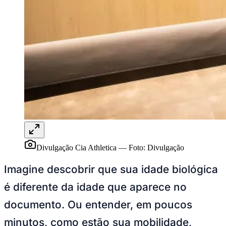
Rocha
Francisco Morato
Taboão da Serra
Embu das Artes
São Roque
Para Sua Empresa
Anuncie Regional
Guia de Empresas
Vagas na Região
Novo
Hub de Negócios
Guia Comercial
Selo Verificado
Portal Educacional
Agenda de Vestibulares
Vagas de Emprego
Concursos
Panorama Econômico
Divulgação Cia Athletica
—
Foto:
Divulgação
Panorama Econômico
Imagine descobrir que sua idade biológica
Para Sua Empresa
é diferente da idade que aparece no
Anuncie no Portal
Verificar Empresa
Novo
documento. Ou entender, em poucos
Anunciar Vagas
Novo
Publicidade Legal
minutos, como estão sua mobilidade,