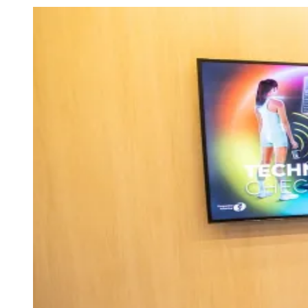
Julio
Jardim Líbano
Jardim Maria Cristina
Jardim Maria Helena
Jardim
Mutinga
Jardim Paraíso
Jardim Paulista
Jardim Reginalice
Jardim São
Luís
Jardim São Pedro
Jardim São Silvestre
Jardim Silveira
Jardim
Tupã
Jardim Tupanci
Mutinga
Nova Aldeinha
Osasco
Parque dos
Camargos
Parque Imperial
Parque Santa Luzia
Parque Viana
Pirapora
do Bom Jesus
Recanto Phrynéa
Santana de
Parnaíba
Silveira
Tamboré
Vale do Sol
Vila Barros
Vila Boa Vista
Vila
do Conde
Vila Engenho Novo
Vila Márcia
Vila Nossa Sra. da
Escada
Vila Porto
Votupoca
Para Sua Empresa
Anuncie no Portal
Guia de Empresas
Divulgar Vagas
Novo
Publicidade Legal
Negócios Regionais
Turismo
Segurança Regional
Hospitais Estaduais
Parques & Represas
Cidades da Região
Santana de Parnaíba
Osasco
Carapicuíba
Jandira
Itapevi
Cotia
Pirapora
do Bom Jesus
Araçariguama
Cajamar
Caieiras
Franco da