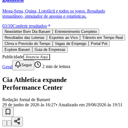
Divulgar Vagas
Novo
Publicidade Legal
Mega-Sena, Quina, Lotofácil e todos os jogos. Resultado
instantâneo, simulador de apostas e estatísticas.
Política
Eleições
03
/
10
Conferir resultados
Esportes
Saúde
Newsletter Bom Dia Barueri
Entretenimento Completo
Segurança
Resultados das Loterias
Esportes ao Vivo
Trânsito em Tempo Real
Cultura
Clima e Previsão do Tempo
Vagas de Emprego
Portal Pet
Meio Ambiente
Explore Barueri
Guia de Empresas
Obras
Publicidade
Anuncie Aqui
Educação
Seguir
Geral
2
min de leitura
Bairros de Barueri
Cia Athletica expande
Selecione sua região
Para notícias da sua região
Performance Center
Aldeia
Aldeia da Serra
Aldeia de Barueri
Alphaville
Bairro
Jubran
Belval
Bethaville
Boa
Redação Jornal de Barueri
Vista
Califórnia
Carapicuíba
Centro
Chácaras Marco
Cidades da
29 de junho de 2026 às 16:27
• Atualizado em
29/06/2026 às 19:51
Região
Cotia
Cruz Preta
Engenho Novo
Fazenda
Militar
Itapevi
Jandira
Jardim Audir
Jardim Belval
Jardim
Califórnia
Jardim dos Altos
Jardim dos Camargos
Jardim
Esperança
Jardim Graziela
Jardim Iracema
Jardim Itaquiti
Jardim