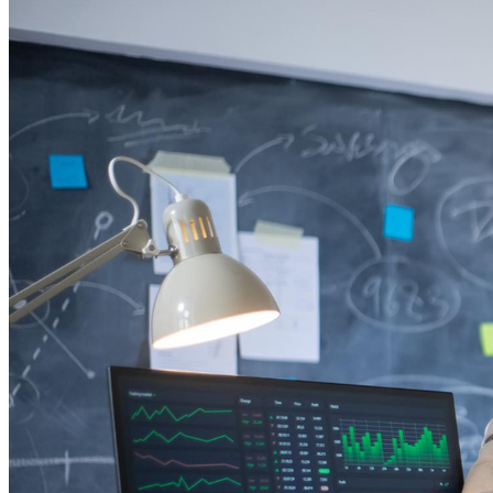
Atlético-MG