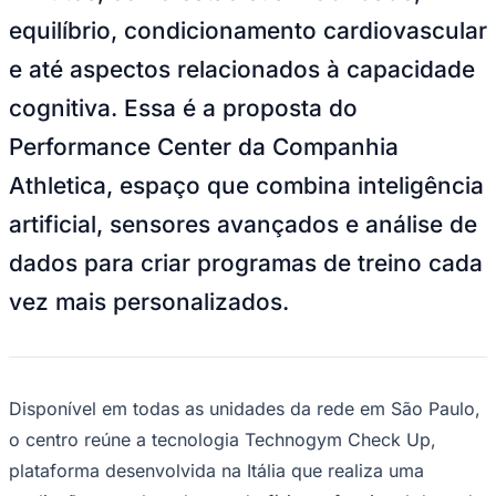
NBA
equilíbrio, condicionamento cardiovascular
NFL
Fórmula 1
e até aspectos relacionados à capacidade
UFC
Tênis (ATP)
cognitiva. Essa é a proposta do
MLB
NHL
Performance Center da Companhia
Atletismo
Vôlei
Athletica, espaço que combina inteligência
NBB
artificial, sensores avançados e análise de
Competições de Futebol
dados para criar programas de treino cada
Brasileirão Série A
Brasileirão Série B
vez mais personalizados.
Paulistão
Copa do Brasil
Libertadores
Sul-Americana
Copa América
Champions League
Disponível em todas as unidades da rede em São Paulo,
Premier League
o centro reúne a tecnologia Technogym Check Up,
La Liga
Bundesliga
plataforma desenvolvida na Itália que realiza uma
Mundial 2026