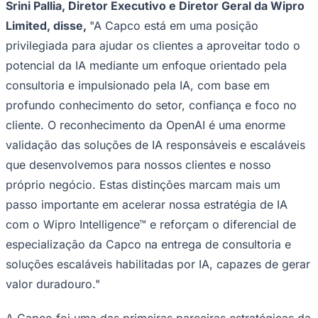
Srini Pallia, Diretor Executivo e Diretor Geral da Wipro
NBA
NFL
Limited, disse,
"A Capco está em uma posição
Fórmula 1
UFC
privilegiada para ajudar os clientes a aproveitar todo o
Tênis (ATP)
potencial da IA ​​mediante um enfoque orientado pela
MLB
NHL
consultoria e impulsionado pela IA, com base em
Atletismo
profundo conhecimento do setor, confiança e foco no
Vôlei
NBB
cliente. O reconhecimento da OpenAI é uma enorme
validação das soluções de IA responsáveis ​​e escaláveis ​​
Competições de Futebol
que desenvolvemos para nossos clientes e nosso
Brasileirão Série A
Brasileirão Série B
próprio negócio. Estas distinções marcam mais um
Paulistão
passo importante em acelerar nossa estratégia de IA
Copa do Brasil
Libertadores
com o Wipro Intelligence™ e reforçam o diferencial de
Sul-Americana
especialização da Capco na entrega de consultoria e
Copa América
Champions League
soluções escaláveis ​​habilitadas por IA, capazes de gerar
Premier League
valor duradouro."
La Liga
Bundesliga
Mundial 2026
A Capco foi uma das primeiras parceiras estratégicas da