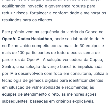
Rocha
Francisco Morato
Taboão da Serra
Embu das Artes
São Roque
Para Sua Empresa
equilibrando inovação e governança robusta para
reduzir riscos, fortalecer a conformidade e melhorar os
Anuncie Regional
Guia de Empresas
resultados para os clientes.
Vagas na Região
Novo
Hub de Negócios
Este prêmio vem na sequência da vitória da Capco no
Guia Comercial
OpenAI Codex Hackathon
, onde seu laboratório de IA
Selo Verificado
Portal Educacional
no Reino Unido competiu contra mais de 30 equipes e
Agenda de Vestibulares
mais de 100 participantes de todo o ecossistema de
Vagas de Emprego
Concursos
parceiros da OpenAI. A solução vencedora da Capco,
Panorama Econômico
Sentra, uma solução de varejo bancário impulsionada
por IA e desenvolvida com foco em consultoria, utiliza a
Panorama Econômico
tecnologia de gêmeos digitais para identificar clientes
Para Sua Empresa
em situação de vulnerabilidade e recomendar, às
Anuncie no Portal
equipes de atendimento direto, as melhores ações
Verificar Empresa
Novo
Anunciar Vagas
Novo
subsequentes, baseadas em critérios explicáveis.
Publicidade Legal