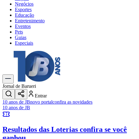
Negócios
Esportes
Educação
Entretenimento
Eventos
Pets
Guias
Especiais
Explore Tudo
Últimas Notícias
Previsão do Tempo
Trânsito e Rotas
Dia a Dia & Lazer
Jornal de Barueri
Transportes
Entrar
Gastronomia
10 anos de JB
novo portal
confira as novidades
Cinema & Shows
10 anos de JB
Jogos
Novo
Para Sua Empresa
Resultados das Loterias
confira se você
Anuncie no Portal
Cadastrar Empresa
ganhou