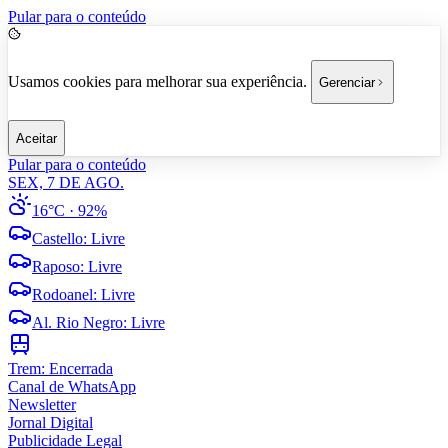
Pular para o conteúdo
Usamos cookies para melhorar sua experiência.
Gerenciar
Aceitar
Pular para o conteúdo
SEX, 7 DE AGO.
16°C
· 92%
Castello
:
Livre
Raposo
:
Livre
Rodoanel
:
Livre
Al. Rio Negro
:
Livre
Trem:
Encerrada
Canal de WhatsApp
Newsletter
Jornal Digital
Publicidade Legal