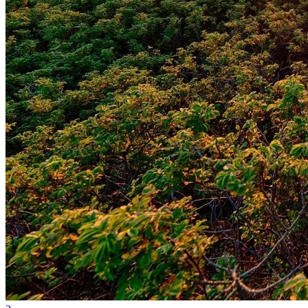
Atlético-MG