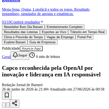
Divulgar Vagas
Novo
Publicidade Legal
Mega-Sena, Quina, Lotofácil e todos os jogos. Resultado
instantâneo, simulador de apostas e estatísticas.
Política
Eleições
03
/
10
Conferir resultados
Esportes
Saúde
Newsletter Bom Dia Barueri
Entretenimento Completo
Segurança
Resultados das Loterias
Esportes ao Vivo
Trânsito em Tempo Real
Cultura
Clima e Previsão do Tempo
Vagas de Emprego
Portal Pet
Meio Ambiente
Explore Barueri
Guia de Empresas
Obras
Publicidade
Anuncie Aqui
Educação
Seguir
Geral
6
min de leitura
Bairros de Barueri
Capco reconhecida pela OpenAI por
Selecione sua região
Para notícias da sua região
inovação e liderança em IA responsável
Aldeia
Aldeia da Serra
Aldeia de Barueri
Alphaville
Bairro
Jubran
Belval
Bethaville
Boa
Redação Jornal de Barueri
Vista
Califórnia
Carapicuíba
Centro
Chácaras Marco
Cidades da
26 de junho de 2026 às 21:49
• Atualizado em
27/06/2026 às 00:58
Região
Cotia
Cruz Preta
Engenho Novo
Fazenda
Militar
Itapevi
Jandira
Jardim Audir
Jardim Belval
Jardim
Califórnia
Jardim dos Altos
Jardim dos Camargos
Jardim
Esperança
Jardim Graziela
Jardim Iracema
Jardim Itaquiti
Jardim