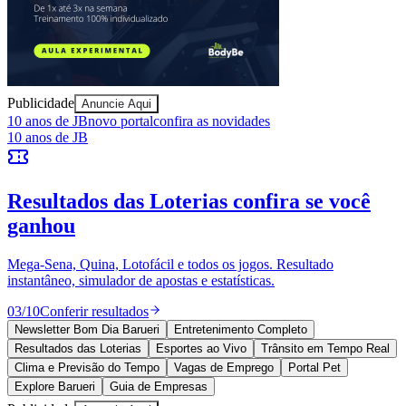
Publicidade
Anuncie Aqui
10 anos de JB
novo portal
confira as novidades
10 anos de JB
Ceará
Resultados das Loterias
confira se você
ganhou
Mega-Sena, Quina, Lotofácil e todos os jogos. Resultado
instantâneo, simulador de apostas e estatísticas.
03
/
10
Conferir resultados
Newsletter Bom Dia Barueri
Entretenimento Completo
Resultados das Loterias
Esportes ao Vivo
Trânsito em Tempo Real
Clima e Previsão do Tempo
Vagas de Emprego
Portal Pet
Explore Barueri
Guia de Empresas