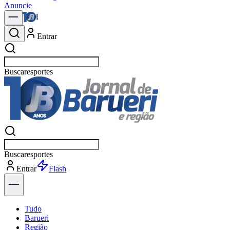
Anuncie
Entrar
Buscar
política
Buscar
política
Entrar
Explorar
Tudo
Barueri
Região