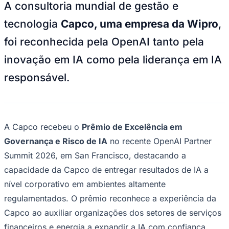
Julio
Jardim Líbano
Jardim Maria Cristina
Jardim Maria Helena
Jardim
A consultoria mundial de gestão e
Mutinga
Jardim Paraíso
Jardim Paulista
Jardim Reginalice
Jardim São
Luís
Jardim São Pedro
Jardim São Silvestre
Jardim Silveira
Jardim
tecnologia
Capco, uma empresa da Wipro
,
Tupã
Jardim Tupanci
Mutinga
Nova Aldeinha
Osasco
Parque dos
foi reconhecida pela OpenAI tanto pela
Camargos
Parque Imperial
Parque Santa Luzia
Parque Viana
Pirapora
do Bom Jesus
Recanto Phrynéa
Santana de
inovação em IA como pela liderança em IA
Parnaíba
Silveira
Tamboré
Vale do Sol
Vila Barros
Vila Boa Vista
Vila
do Conde
Vila Engenho Novo
Vila Márcia
Vila Nossa Sra. da
responsável.
Escada
Vila Porto
Votupoca
Para Sua Empresa
Anuncie no Portal
Guia de Empresas
Divulgar Vagas
Novo
A Capco recebeu o
Prêmio de Excelência em
Publicidade Legal
Governança e Risco de IA
no recente OpenAI Partner
Negócios Regionais
Summit 2026, em San Francisco, destacando a
Turismo
Segurança Regional
capacidade da Capco de entregar resultados de IA a
Hospitais Estaduais
nível corporativo em ambientes altamente
Parques & Represas
regulamentados. O prêmio reconhece a experiência da
Cidades da Região
Santana de Parnaíba
Osasco
Carapicuíba
Jandira
Itapevi
Cotia
Pirapora
Capco ao auxiliar organizações dos setores de serviços
do Bom Jesus
Araçariguama
Cajamar
Caieiras
Franco da
financeiros e energia a expandir a IA com confiança,