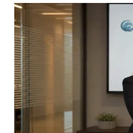
Julio
Jardim Líbano
Jardim Maria Cristina
Jardim Maria Helena
Jardim
Mutinga
Jardim Paraíso
Jardim Paulista
Jardim Reginalice
Jardim São
Luís
Jardim São Pedro
Jardim São Silvestre
Jardim Silveira
Jardim
Tupã
Jardim Tupanci
Mutinga
Nova Aldeinha
Osasco
Parque dos
Camargos
Parque Imperial
Parque Santa Luzia
Parque Viana
Pirapora
do Bom Jesus
Recanto Phrynéa
Santana de
Parnaíba
Silveira
Tamboré
Vale do Sol
Vila Barros
Vila Boa Vista
Vila
do Conde
Vila Engenho Novo
Vila Márcia
Vila Nossa Sra. da
Escada
Vila Porto
Votupoca
Para Sua Empresa
Anuncie no Portal
Guia de Empresas
Divulgar Vagas
Novo
Publicidade Legal
Negócios Regionais
Turismo
Segurança Regional
Hospitais Estaduais
Parques & Represas
Cidades da Região
Santana de Parnaíba
Osasco
Carapicuíba
Jandira
Itapevi
Cotia
Pirapora
do Bom Jesus
Araçariguama
Cajamar
Caieiras
Franco da