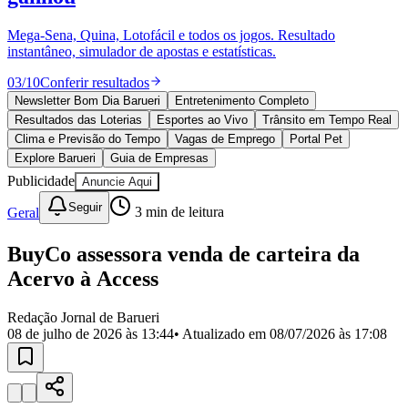
Divulgar Vagas
Novo
Publicidade Legal
Mega-Sena, Quina, Lotofácil e todos os jogos. Resultado
instantâneo, simulador de apostas e estatísticas.
Política
Eleições
03
/
10
Conferir resultados
Esportes
Saúde
Newsletter Bom Dia Barueri
Entretenimento Completo
Segurança
Resultados das Loterias
Esportes ao Vivo
Trânsito em Tempo Real
Cultura
Clima e Previsão do Tempo
Vagas de Emprego
Portal Pet
Meio Ambiente
Explore Barueri
Guia de Empresas
Obras
Publicidade
Anuncie Aqui
Educação
Seguir
Geral
3
min de leitura
Bairros de Barueri
BuyCo assessora venda de carteira da
Selecione sua região
Para notícias da sua região
Acervo à Access
Aldeia
Aldeia da Serra
Aldeia de Barueri
Alphaville
Bairro
Jubran
Belval
Bethaville
Boa
Redação Jornal de Barueri
Vista
Califórnia
Carapicuíba
Centro
Chácaras Marco
Cidades da
08 de julho de 2026 às 13:44
• Atualizado em
08/07/2026 às 17:08
Região
Cotia
Cruz Preta
Engenho Novo
Fazenda
Militar
Itapevi
Jandira
Jardim Audir
Jardim Belval
Jardim
Califórnia
Jardim dos Altos
Jardim dos Camargos
Jardim
Esperança
Jardim Graziela
Jardim Iracema
Jardim Itaquiti
Jardim