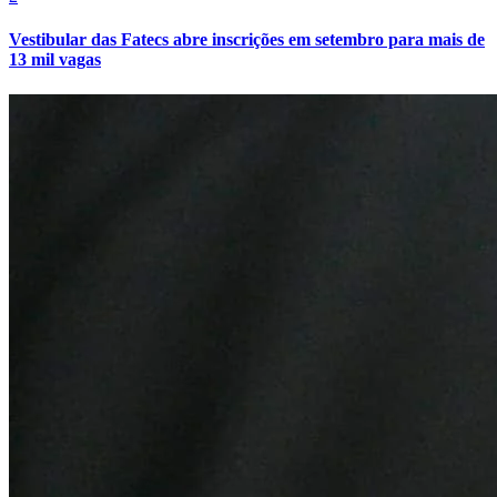
Vestibular das Fatecs abre inscrições em setembro para mais de
13 mil vagas
Internacional