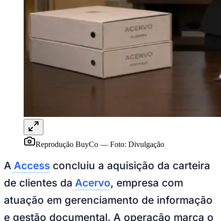
Rocha
Francisco Morato
Taboão da Serra
Embu das Artes
São Roque
Para Sua Empresa
Anuncie Regional
Guia de Empresas
Vagas na Região
Novo
Hub de Negócios
Guia Comercial
Selo Verificado
Portal Educacional
Agenda de Vestibulares
Vagas de Emprego
Concursos
Panorama Econômico
Reprodução BuyCo
—
Foto:
Divulgação
Panorama Econômico
A
Access
concluiu a aquisição da carteira
Para Sua Empresa
de clientes da
Acervo
, empresa com
Anuncie no Portal
Verificar Empresa
Novo
atuação em gerenciamento de informação
Anunciar Vagas
Novo
Publicidade Legal
e gestão documental. A operação marca o