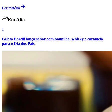
Ler matéria
Em Alta
1
Gelato Borelli lança sabor com baunilha, whisky e caramelo
Botafogo
para o Dia dos Pais