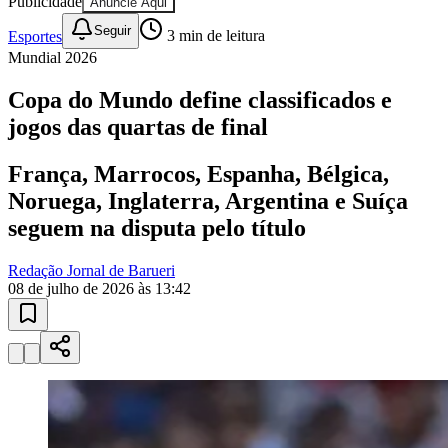
10 anos de JB
novo portal
confira as novidades
10 anos de JB
Esportes ao Vivo
placares e tabelas
atualizadas
Goiás
Paulistão, Brasileirão, Champions League e mais. Placar em tempo
real, classificação e notícias esportivas.
04
/
10
Acompanhar jogos
Newsletter Bom Dia Barueri
Entretenimento Completo
Resultados das Loterias
Esportes ao Vivo
Trânsito em Tempo Real
Clima e Previsão do Tempo
Vagas de Emprego
Portal Pet
Explore Barueri
Guia de Empresas
Publicidade
Anuncie Aqui