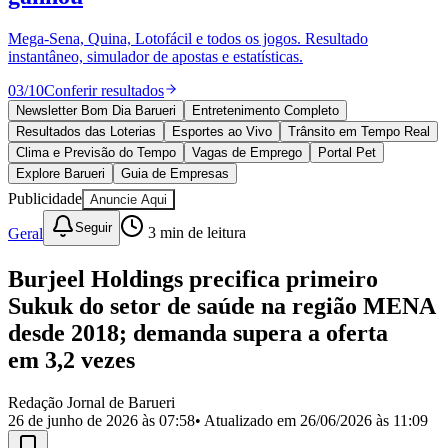
Divulgar Vagas
Novo
Publicidade Legal
Mega-Sena, Quina, Lotofácil e todos os jogos. Resultado
instantâneo, simulador de apostas e estatísticas.
Política
Eleições
03
/
10
Conferir resultados
Esportes
Saúde
Newsletter Bom Dia Barueri
Entretenimento Completo
Segurança
Resultados das Loterias
Esportes ao Vivo
Trânsito em Tempo Real
Cultura
Clima e Previsão do Tempo
Vagas de Emprego
Portal Pet
Meio Ambiente
Explore Barueri
Guia de Empresas
Obras
Publicidade
Anuncie Aqui
Educação
Seguir
Geral
3
min de leitura
Bairros de Barueri
Burjeel Holdings precifica primeiro
Selecione sua região
Para notícias da sua região
Sukuk do setor de saúde na região MENA
Aldeia
Aldeia da Serra
Aldeia de Barueri
Alphaville
Bairro
desde 2018; demanda supera a oferta
Jubran
Belval
Bethaville
Boa
em 3,2 vezes
Vista
Califórnia
Carapicuíba
Centro
Chácaras Marco
Cidades da
Região
Cotia
Cruz Preta
Engenho Novo
Fazenda
Militar
Itapevi
Jandira
Jardim Audir
Jardim Belval
Jardim
Redação Jornal de Barueri
Califórnia
Jardim dos Altos
Jardim dos Camargos
Jardim
26 de junho de 2026 às 07:58
• Atualizado em
26/06/2026 às 11:09
Esperança
Jardim Graziela
Jardim Iracema
Jardim Itaquiti
Jardim