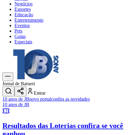
Negócios
Esportes
Educação
Entretenimento
Eventos
Pets
Guias
Especiais
Explore Tudo
Últimas Notícias
Previsão do Tempo
Trânsito e Rotas
Dia a Dia & Lazer
Jornal de Barueri
Transportes
Entrar
Gastronomia
10 anos de JB
novo portal
confira as novidades
Cinema & Shows
10 anos de JB
Jogos
Novo
Para Sua Empresa
Resultados das Loterias
confira se você
Anuncie no Portal
Cadastrar Empresa
ganhou