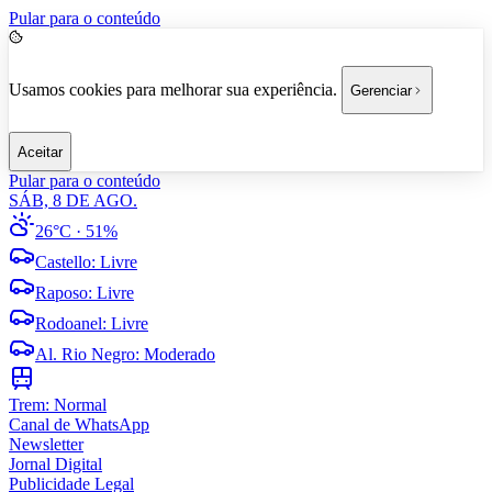
Pular para o conteúdo
Usamos cookies para melhorar sua experiência.
Gerenciar
Aceitar
Pular para o conteúdo
SÁB, 8 DE AGO.
26°C
· 51%
Castello
:
Livre
Raposo
:
Livre
Rodoanel
:
Livre
Al. Rio Negro
:
Moderado
Trem:
Normal
Canal de WhatsApp
Newsletter
Jornal Digital
Publicidade Legal