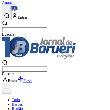
Anuncie
Entrar
Buscar
política
Buscar
política
Entrar
Explorar
Tudo
Barueri
Região