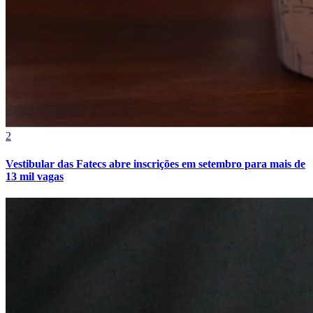
Vasco
2
Vestibular das Fatecs abre inscrições em setembro para mais de
13 mil vagas