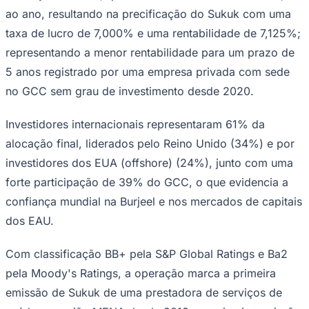
NBA
ao ano, resultando na precificação do Sukuk com uma
NFL
Fórmula 1
taxa de lucro de 7,000% e uma rentabilidade de 7,125%;
UFC
representando a menor rentabilidade para um prazo de
Tênis (ATP)
MLB
5 anos registrado por uma empresa privada com sede
NHL
no GCC sem grau de investimento desde 2020.
Atletismo
Vôlei
NBB
Investidores internacionais representaram 61% da
Competições de Futebol
alocação final, liderados pelo Reino Unido (34%) e por
investidores dos EUA (offshore) (24%), junto com uma
Brasileirão Série A
Brasileirão Série B
forte participação de 39% do GCC, o que evidencia a
Paulistão
confiança mundial na Burjeel e nos mercados de capitais
Copa do Brasil
Libertadores
dos EAU.
Sul-Americana
Copa América
Champions League
Com classificação BB+ pela S&P Global Ratings e Ba2
Premier League
pela Moody's Ratings, a operação marca a primeira
La Liga
Bundesliga
emissão de Sukuk de uma prestadora de serviços de
Mundial 2026