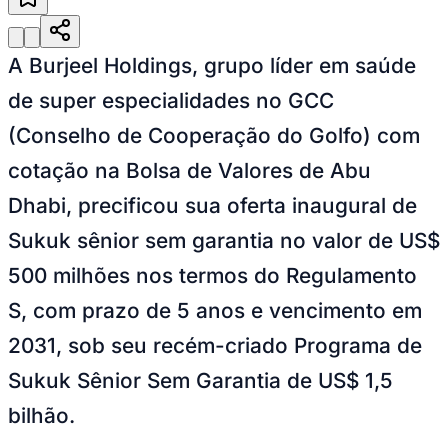
Julio
Jardim Líbano
Jardim Maria Cristina
Jardim Maria Helena
Jardim
Mutinga
Jardim Paraíso
Jardim Paulista
Jardim Reginalice
Jardim São
Luís
Jardim São Pedro
Jardim São Silvestre
Jardim Silveira
Jardim
Tupã
Jardim Tupanci
Mutinga
Nova Aldeinha
Osasco
Parque dos
A Burjeel Holdings, grupo líder em saúde
Camargos
Parque Imperial
Parque Santa Luzia
Parque Viana
Pirapora
do Bom Jesus
Recanto Phrynéa
Santana de
de super especialidades no GCC
Parnaíba
Silveira
Tamboré
Vale do Sol
Vila Barros
Vila Boa Vista
Vila
(Conselho de Cooperação do Golfo) com
do Conde
Vila Engenho Novo
Vila Márcia
Vila Nossa Sra. da
Escada
Vila Porto
Votupoca
cotação na Bolsa de Valores de Abu
Para Sua Empresa
Dhabi, precificou sua oferta inaugural de
Anuncie no Portal
Guia de Empresas
Sukuk sênior sem garantia no valor de US$
Divulgar Vagas
Novo
Publicidade Legal
500 milhões nos termos do Regulamento
Negócios Regionais
S, com prazo de 5 anos e vencimento em
Turismo
Segurança Regional
2031, sob seu recém-criado Programa de
Hospitais Estaduais
Parques & Represas
Sukuk Sênior Sem Garantia de US$ 1,5
Cidades da Região
bilhão.
Santana de Parnaíba
Osasco
Carapicuíba
Jandira
Itapevi
Cotia
Pirapora
do Bom Jesus
Araçariguama
Cajamar
Caieiras
Franco da