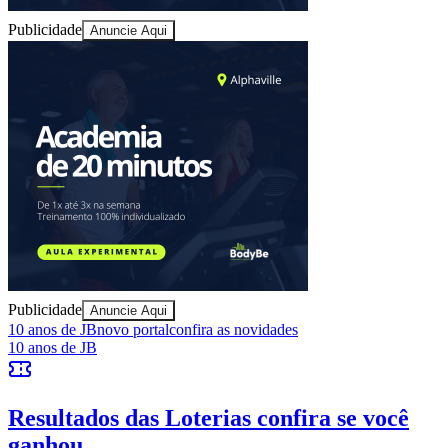
Publicidade
Anuncie Aqui
Publicidade
Anuncie Aqui
10 anos de JB
novo portal
confira as novidades
10 anos de JB
Resultados das Loterias
confira se você
ganhou