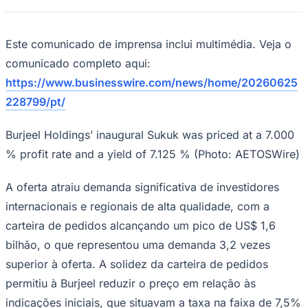
Rocha
Francisco Morato
Taboão da Serra
Embu das Artes
São Roque
Para Sua Empresa
Anuncie Regional
Este comunicado de imprensa inclui multimédia. Veja o
Guia de Empresas
Vagas na Região
Novo
comunicado completo aqui:
https://www.businesswire.com/news/home/20260625
Hub de Negócios
Guia Comercial
228799/pt/
Selo Verificado
Portal Educacional
Burjeel Holdings’ inaugural Sukuk was priced at a 7.000
Agenda de Vestibulares
Vagas de Emprego
% profit rate and a yield of 7.125 % (Photo: AETOSWire)
Concursos
Panorama Econômico
A oferta atraiu demanda significativa de investidores
internacionais e regionais de alta qualidade, com a
Panorama Econômico
carteira de pedidos alcançando um pico de US$ 1,6
Para Sua Empresa
bilhão, o que representou uma demanda 3,2 vezes
Anuncie no Portal
superior à oferta. A solidez da carteira de pedidos
Verificar Empresa
Novo
Anunciar Vagas
Novo
permitiu à Burjeel reduzir o preço em relação às
Publicidade Legal
indicações iniciais, que situavam a taxa na faixa de 7,5%