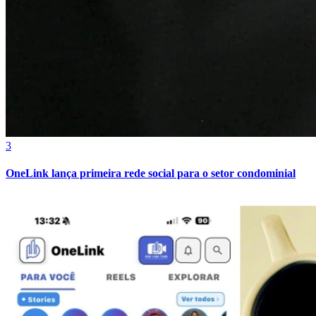
3
OneLink lança primeira rede social para o setor condominial
Atlético-MG