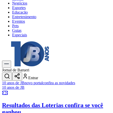
Negócios
Esportes
Educação
Entretenimento
Eventos
Pets
Guias
Especiais
Explore Tudo
Últimas Notícias
Previsão do Tempo
Trânsito e Rotas
Dia a Dia & Lazer
Jornal de Barueri
Transportes
Entrar
Gastronomia
10 anos de JB
novo portal
confira as novidades
Cinema & Shows
10 anos de JB
Jogos
Novo
Para Sua Empresa
Resultados das Loterias
confira se você
Anuncie no Portal
Cadastrar Empresa
ganhou