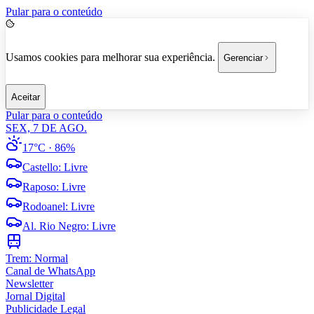
Pular para o conteúdo
Usamos cookies para melhorar sua experiência.
Gerenciar
Aceitar
Pular para o conteúdo
SEX, 7 DE AGO.
17°C
· 86%
Castello
:
Livre
Raposo
:
Livre
Rodoanel
:
Livre
Al. Rio Negro
:
Livre
Trem:
Normal
Canal de WhatsApp
Newsletter
Jornal Digital
Publicidade Legal