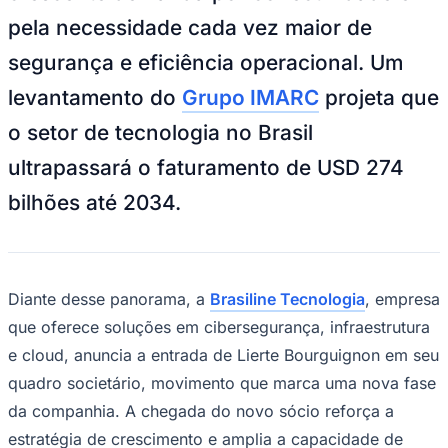
NBA
pela necessidade cada vez maior de
NFL
Fórmula 1
segurança e eficiência operacional. Um
UFC
Tênis (ATP)
levantamento do
Grupo IMARC
projeta que
MLB
NHL
o setor de tecnologia no Brasil
Atletismo
Vôlei
ultrapassará o faturamento de USD 274
NBB
bilhões até 2034.
Competições de Futebol
Brasileirão Série A
Brasileirão Série B
Paulistão
Copa do Brasil
Diante desse panorama, a
Brasiline Tecnologia
, empresa
Libertadores
que oferece soluções em cibersegurança, infraestrutura
Sul-Americana
Copa América
e cloud, anuncia a entrada de Lierte Bourguignon em seu
Champions League
quadro societário, movimento que marca uma nova fase
Premier League
La Liga
da companhia. A chegada do novo sócio reforça a
Bundesliga
Mundial 2026
estratégia de crescimento e amplia a capacidade de