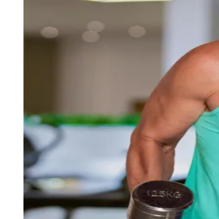
Sport
Seguir
Geral
4
min de leitura
Gianecchini e Fernanda Souza reforçam
campanha da Ultra
Redação Jornal de Barueri
29 de junho de 2026 às 12:22