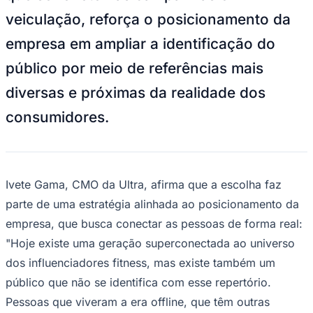
Divulgação Grupo Ultra/Ultra Academia
—
Foto:
Divulgação
Com o objetivo de acompanhar o
Ceará
movimento do mercado fitness, que passa
a valorizar cada vez mais a autenticidade,
o bem-estar e a identificação com
diferentes estilos de vida, a
Rede de
Academias Ultra
possui os atores
Reynaldo Gianecchini e Fernanda Souza
como embaixadores da marca. A parceria,
que se reflete nas campanhas em