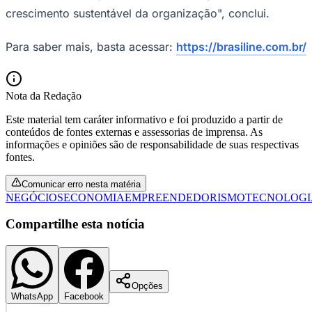
crescimento sustentável da organização", conclui.
Para saber mais, basta acessar:
https://brasiline.com.br/
Nota da Redação
Este material tem caráter informativo e foi produzido a partir de
conteúdos de fontes externas e assessorias de imprensa. As
informações e opiniões são de responsabilidade de suas respectivas
fontes.
Comunicar erro nesta matéria
NEGÓCIOS
ECONOMIA
EMPREENDEDORISMO
TECNOLOGI
Santos
Compartilhe esta notícia
Opções
WhatsApp
Facebook