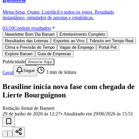
Divulgar Vagas
Novo
Publicidade Legal
Mega-Sena, Quina, Lotofácil e todos os jogos. Resultado
instantâneo, simulador de apostas e estatísticas.
Política
Eleições
03
/
10
Conferir resultados
Esportes
Saúde
Newsletter Bom Dia Barueri
Entretenimento Completo
Segurança
Resultados das Loterias
Esportes ao Vivo
Trânsito em Tempo Real
Cultura
Clima e Previsão do Tempo
Vagas de Emprego
Portal Pet
Meio Ambiente
Explore Barueri
Guia de Empresas
Obras
Publicidade
Anuncie Aqui
Educação
Seguir
Geral
3
min de leitura
Bairros de Barueri
Brasiline inicia nova fase com chegada de
Selecione sua região
Para notícias da sua região
Lierte Bourguignon
Aldeia
Aldeia da Serra
Aldeia de Barueri
Alphaville
Bairro
Jubran
Belval
Bethaville
Boa
Redação Jornal de Barueri
Vista
Califórnia
Carapicuíba
Centro
Chácaras Marco
Cidades da
29 de junho de 2026 às 12:27
• Atualizado em
29/06/2026 às 15:51
Região
Cotia
Cruz Preta
Engenho Novo
Fazenda
Militar
Itapevi
Jandira
Jardim Audir
Jardim Belval
Jardim
Califórnia
Jardim dos Altos
Jardim dos Camargos
Jardim
Esperança
Jardim Graziela
Jardim Iracema
Jardim Itaquiti
Jardim