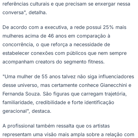
veiculação, reforça o posicionamento da
empresa em ampliar a identificação do
público por meio de referências mais
diversas e próximas da realidade dos
consumidores.
Goiás
Ivete Gama, CMO da Ultra, afirma que a escolha faz
parte de uma estratégia alinhada ao posicionamento da
empresa, que busca conectar as pessoas de forma real:
"Hoje existe uma geração superconectada ao universo
dos influenciadores fitness, mas existe também um
público que não se identifica com esse repertório.
Pessoas que viveram a era offline, que têm outras
referências culturais e que precisam se enxergar nessa