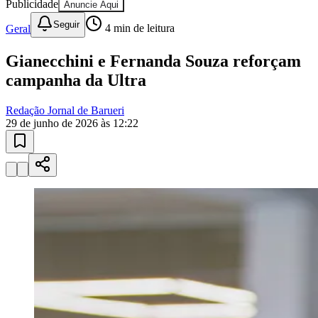
10 anos de JB
novo portal
confira as novidades
10 anos de JB
Esportes ao Vivo
placares e tabelas
atualizadas
Paulistão, Brasileirão, Champions League e mais. Placar em tempo
real, classificação e notícias esportivas.
04
/
10
Acompanhar jogos
Newsletter Bom Dia Barueri
Entretenimento Completo
Resultados das Loterias
Esportes ao Vivo
Trânsito em Tempo Real
Clima e Previsão do Tempo
Vagas de Emprego
Portal Pet
Explore Barueri
Guia de Empresas
Publicidade
Anuncie Aqui