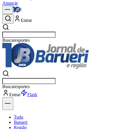
Anuncie
Entrar
Buscar
política
Buscar
política
Entrar
Explorar
Tudo
Barueri
Região