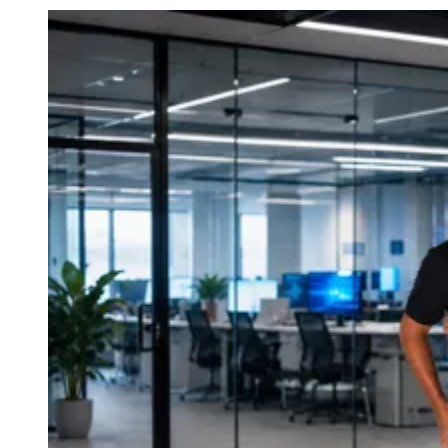
Julio
Jardim Líbano
Jardim Maria Cristina
Jardim Maria Helena
Jardim
Mutinga
Jardim Paraíso
Jardim Paulista
Jardim Reginalice
Jardim São
Luís
Jardim São Pedro
Jardim São Silvestre
Jardim Silveira
Jardim
Tupã
Jardim Tupanci
Mutinga
Nova Aldeinha
Osasco
Parque dos
Camargos
Parque Imperial
Parque Santa Luzia
Parque Viana
Pirapora
do Bom Jesus
Recanto Phrynéa
Santana de
Parnaíba
Silveira
Tamboré
Vale do Sol
Vila Barros
Vila Boa Vista
Vila
do Conde
Vila Engenho Novo
Vila Márcia
Vila Nossa Sra. da
Escada
Vila Porto
Votupoca
Para Sua Empresa
Anuncie no Portal
Guia de Empresas
Divulgar Vagas
Novo
Publicidade Legal
Negócios Regionais
Turismo
Segurança Regional
Hospitais Estaduais
Parques & Represas
Cidades da Região
Santana de Parnaíba
Osasco
Carapicuíba
Jandira
Itapevi
Cotia
Pirapora
do Bom Jesus
Araçariguama
Cajamar
Caieiras
Franco da