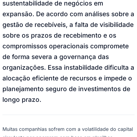
sustentabilidade de negócios em
NBA
NFL
expansão. De acordo com análises sobre a
Fórmula 1
UFC
gestão de recebíveis, a falta de visibilidade
Tênis (ATP)
MLB
sobre os prazos de recebimento e os
NHL
Atletismo
compromissos operacionais compromete
Vôlei
NBB
de forma severa a governança das
Competições de Futebol
organizações. Essa instabilidade dificulta a
Brasileirão Série A
alocação eficiente de recursos e impede o
Brasileirão Série B
Paulistão
planejamento seguro de investimentos de
Copa do Brasil
Libertadores
longo prazo.
Sul-Americana
Copa América
Champions League
Premier League
La Liga
Bundesliga
Muitas companhias sofrem com a volatilidade do capital
Mundial 2026