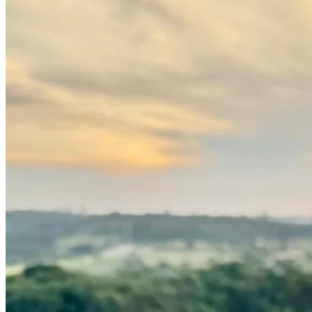
Atlético-MG