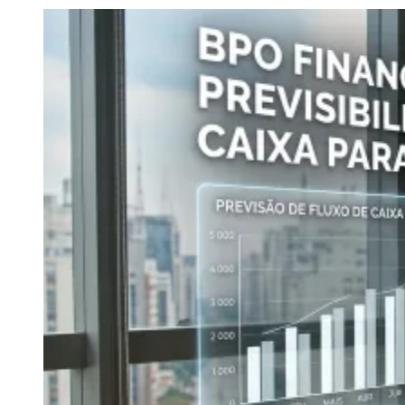
Julio
Jardim Líbano
Jardim Maria Cristina
Jardim Maria Helena
Jardim
Mutinga
Jardim Paraíso
Jardim Paulista
Jardim Reginalice
Jardim São
Luís
Jardim São Pedro
Jardim São Silvestre
Jardim Silveira
Jardim
Tupã
Jardim Tupanci
Mutinga
Nova Aldeinha
Osasco
Parque dos
Camargos
Parque Imperial
Parque Santa Luzia
Parque Viana
Pirapora
do Bom Jesus
Recanto Phrynéa
Santana de
Parnaíba
Silveira
Tamboré
Vale do Sol
Vila Barros
Vila Boa Vista
Vila
do Conde
Vila Engenho Novo
Vila Márcia
Vila Nossa Sra. da
Escada
Vila Porto
Votupoca
Para Sua Empresa
Anuncie no Portal
Guia de Empresas
Divulgar Vagas
Novo
Publicidade Legal
Negócios Regionais
Turismo
Segurança Regional
Hospitais Estaduais
Parques & Represas
Cidades da Região
Santana de Parnaíba
Osasco
Carapicuíba
Jandira
Itapevi
Cotia
Pirapora
do Bom Jesus
Araçariguama
Cajamar
Caieiras
Franco da