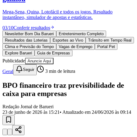
Divulgar Vagas
Novo
Publicidade Legal
Mega-Sena, Quina, Lotofácil e todos os jogos. Resultado
instantâneo, simulador de apostas e estatísticas.
Política
Eleições
03
/
10
Conferir resultados
Esportes
Saúde
Newsletter Bom Dia Barueri
Entretenimento Completo
Segurança
Resultados das Loterias
Esportes ao Vivo
Trânsito em Tempo Real
Cultura
Clima e Previsão do Tempo
Vagas de Emprego
Portal Pet
Meio Ambiente
Explore Barueri
Guia de Empresas
Obras
Publicidade
Anuncie Aqui
Educação
Seguir
Geral
3
min de leitura
Bairros de Barueri
BPO financeiro traz previsibilidade de
Selecione sua região
Para notícias da sua região
caixa para empresas
Aldeia
Aldeia da Serra
Aldeia de Barueri
Alphaville
Bairro
Jubran
Belval
Bethaville
Boa
Redação Jornal de Barueri
Vista
Califórnia
Carapicuíba
Centro
Chácaras Marco
Cidades da
23 de junho de 2026 às 15:21
• Atualizado em
24/06/2026 às 09:14
Região
Cotia
Cruz Preta
Engenho Novo
Fazenda
Militar
Itapevi
Jandira
Jardim Audir
Jardim Belval
Jardim
Califórnia
Jardim dos Altos
Jardim dos Camargos
Jardim
Esperança
Jardim Graziela
Jardim Iracema
Jardim Itaquiti
Jardim