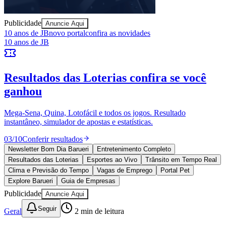
Publicidade
Anuncie Aqui
10 anos de JB
novo portal
confira as novidades
10 anos de JB
Resultados das Loterias
confira se você
ganhou
Mega-Sena, Quina, Lotofácil e todos os jogos. Resultado
Goiás
instantâneo, simulador de apostas e estatísticas.
03
/
10
Conferir resultados
Newsletter Bom Dia Barueri
Entretenimento Completo
Resultados das Loterias
Esportes ao Vivo
Trânsito em Tempo Real
Clima e Previsão do Tempo
Vagas de Emprego
Portal Pet
Explore Barueri
Guia de Empresas
Publicidade
Anuncie Aqui
Seguir
Geral
2
min de leitura