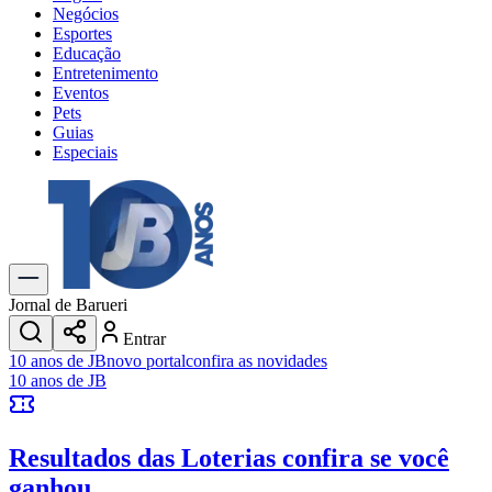
Negócios
Esportes
Educação
Entretenimento
Eventos
Pets
Guias
Especiais
Explore Tudo
Últimas Notícias
Previsão do Tempo
Trânsito e Rotas
Dia a Dia & Lazer
Jornal de Barueri
Transportes
Entrar
Gastronomia
10 anos de JB
novo portal
confira as novidades
Cinema & Shows
10 anos de JB
Jogos
Novo
Para Sua Empresa
Resultados das Loterias
confira se você
Anuncie no Portal
Cadastrar Empresa
ganhou