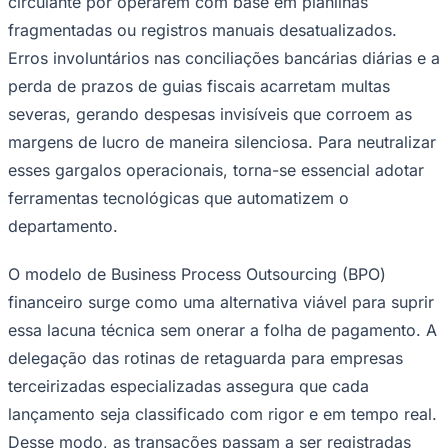
circulante por operarem com base em planilhas
Times - Ir direto
fragmentadas ou registros manuais desatualizados.
Erros involuntários nas conciliações bancárias diárias e a
perda de prazos de guias fiscais acarretam multas
severas, gerando despesas invisíveis que corroem as
margens de lucro de maneira silenciosa. Para neutralizar
esses gargalos operacionais, torna-se essencial adotar
ferramentas tecnológicas que automatizem o
departamento.
O modelo de Business Process Outsourcing (BPO)
financeiro surge como uma alternativa viável para suprir
essa lacuna técnica sem onerar a folha de pagamento. A
delegação das rotinas de retaguarda para empresas
terceirizadas especializadas assegura que cada
lançamento seja classificado com rigor e em tempo real.
Desse modo, as transações passam a ser registradas