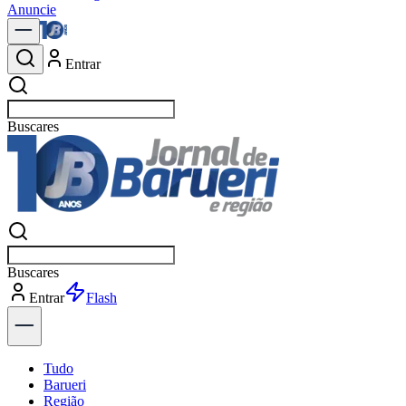
Anuncie
Entrar
Buscar
política
Buscar
política
Entrar
Explorar
Tudo
Barueri
Região