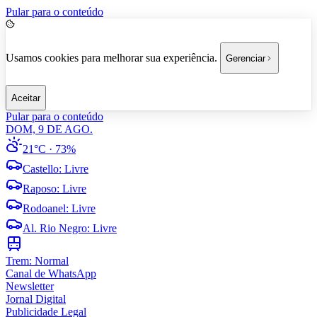
Pular para o conteúdo
Usamos cookies para melhorar sua experiência.
Gerenciar
Aceitar
Pular para o conteúdo
DOM, 9 DE AGO.
21°C
· 73%
Castello
:
Livre
Raposo
:
Livre
Rodoanel
:
Livre
Al. Rio Negro
:
Livre
Trem:
Normal
Canal de WhatsApp
Newsletter
Jornal Digital
Publicidade Legal