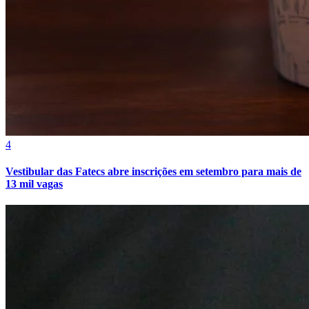
Bahia
4
Vestibular das Fatecs abre inscrições em setembro para mais de
13 mil vagas