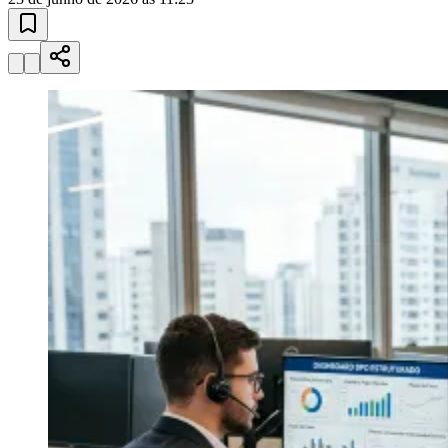
Esportes ao Vivo
placares e tabelas
atualizadas
Paulistão, Brasileirão, Champions League e mais. Placar em tempo
real, classificação e notícias esportivas.
04
/
10
Acompanhar jogos
Newsletter Bom Dia Barueri
Entretenimento Completo
Resultados das Loterias
Esportes ao Vivo
Trânsito em Tempo Real
Clima e Previsão do Tempo
Vagas de Emprego
Portal Pet
Explore Barueri
Guia de Empresas
Publicidade
Anuncie Aqui
Seguir
Geral
3
min de leitura
Bragantino
BPO financeiro estruturado otimiza
gestão de microempresas
Redação Jornal de Barueri
23 de junho de 2026 às 11:23