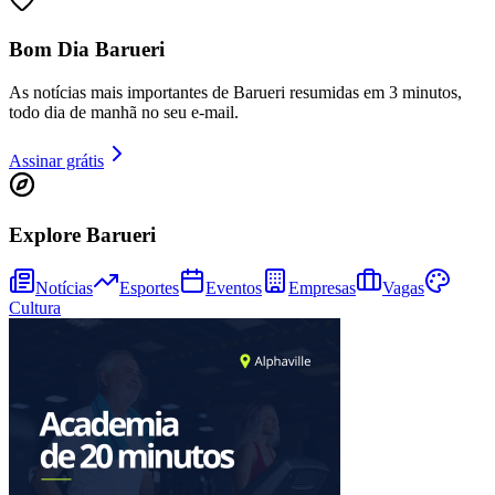
Bom Dia Barueri
As notícias mais importantes de Barueri resumidas em 3 minutos,
Bahia
todo dia de manhã no seu e-mail.
Assinar grátis
Explore Barueri
Notícias
Esportes
Eventos
Empresas
Vagas
Cultura