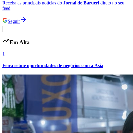
Receba as principais notícias do
Jornal de Barueri
direto no seu
feed
Seguir
Em Alta
1
Feira reúne oportunidades de negócios com a Ásia
Santos