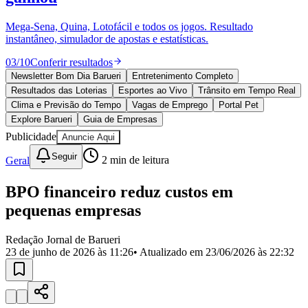
Divulgar Vagas
Novo
Publicidade Legal
Mega-Sena, Quina, Lotofácil e todos os jogos. Resultado
instantâneo, simulador de apostas e estatísticas.
Política
Eleições
03
/
10
Conferir resultados
Esportes
Saúde
Newsletter Bom Dia Barueri
Entretenimento Completo
Segurança
Resultados das Loterias
Esportes ao Vivo
Trânsito em Tempo Real
Cultura
Clima e Previsão do Tempo
Vagas de Emprego
Portal Pet
Meio Ambiente
Explore Barueri
Guia de Empresas
Obras
Publicidade
Anuncie Aqui
Educação
Seguir
Geral
2
min de leitura
Bairros de Barueri
BPO financeiro reduz custos em
Selecione sua região
Para notícias da sua região
pequenas empresas
Aldeia
Aldeia da Serra
Aldeia de Barueri
Alphaville
Bairro
Jubran
Belval
Bethaville
Boa
Redação Jornal de Barueri
Vista
Califórnia
Carapicuíba
Centro
Chácaras Marco
Cidades da
23 de junho de 2026 às 11:26
• Atualizado em
23/06/2026 às 22:32
Região
Cotia
Cruz Preta
Engenho Novo
Fazenda
Militar
Itapevi
Jandira
Jardim Audir
Jardim Belval
Jardim
Califórnia
Jardim dos Altos
Jardim dos Camargos
Jardim
Esperança
Jardim Graziela
Jardim Iracema
Jardim Itaquiti
Jardim