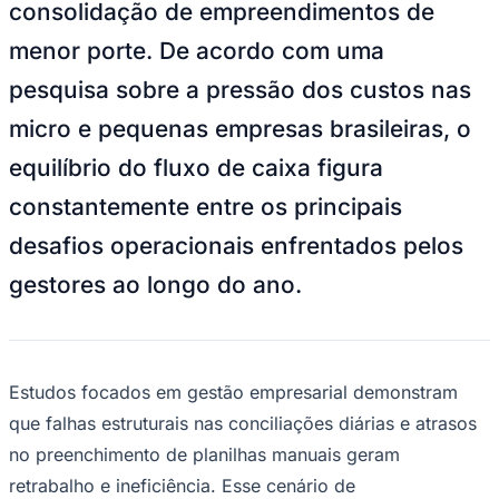
consolidação de empreendimentos de
NBA
NFL
menor porte. De acordo com uma
Fórmula 1
UFC
pesquisa sobre a pressão dos custos nas
Tênis (ATP)
MLB
micro e pequenas empresas brasileiras, o
NHL
Atletismo
equilíbrio do fluxo de caixa figura
Vôlei
NBB
constantemente entre os principais
Competições de Futebol
desafios operacionais enfrentados pelos
Brasileirão Série A
gestores ao longo do ano.
Brasileirão Série B
Paulistão
Copa do Brasil
Libertadores
Sul-Americana
Copa América
Estudos focados em gestão empresarial demonstram
Champions League
que falhas estruturais nas conciliações diárias e atrasos
Premier League
La Liga
no preenchimento de planilhas manuais geram
Bundesliga
retrabalho e ineficiência. Esse cenário de
Mundial 2026