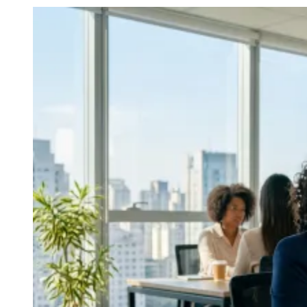
Julio
Jardim Líbano
Jardim Maria Cristina
Jardim Maria Helena
Jardim
Mutinga
Jardim Paraíso
Jardim Paulista
Jardim Reginalice
Jardim São
Luís
Jardim São Pedro
Jardim São Silvestre
Jardim Silveira
Jardim
Tupã
Jardim Tupanci
Mutinga
Nova Aldeinha
Osasco
Parque dos
Camargos
Parque Imperial
Parque Santa Luzia
Parque Viana
Pirapora
do Bom Jesus
Recanto Phrynéa
Santana de
Parnaíba
Silveira
Tamboré
Vale do Sol
Vila Barros
Vila Boa Vista
Vila
do Conde
Vila Engenho Novo
Vila Márcia
Vila Nossa Sra. da
Escada
Vila Porto
Votupoca
Para Sua Empresa
Anuncie no Portal
Guia de Empresas
Divulgar Vagas
Novo
Publicidade Legal
Negócios Regionais
Turismo
Segurança Regional
Hospitais Estaduais
Parques & Represas
Cidades da Região
Santana de Parnaíba
Osasco
Carapicuíba
Jandira
Itapevi
Cotia
Pirapora
do Bom Jesus
Araçariguama
Cajamar
Caieiras
Franco da