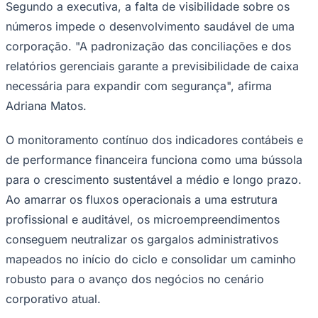
crescentemente ao modelo de Business Process
Outsourcing (BPO) financeiro. Empresas prestadoras de
serviço atuam nesse suporte por meio da terceirização
de rotinas e da implantação de plataformas digitais. O
objetivo desse processo é converter dados operacionais
em relatórios gerenciais transparentes e auditáveis.
Ceará
A organização prévia das contas a pagar e a receber
permite que a liderança da corporação se distancie das
tarefas manuais e assuma um papel predominantemente
focado na escalabilidade operacional. Adriana Matos,
COO da Person Consultoria, afirma que o equilíbrio
financeiro depende diretamente da padronização e do
uso integrado da tecnologia aplicada à realidade de
cada empreendimento.
Segundo a executiva, a falta de visibilidade sobre os