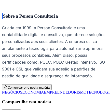
números impede o desenvolvimento saudável de uma
corporação. "A padronização das conciliações e dos
relatórios gerenciais garante a previsibilidade de caixa
necessária para expandir com segurança", afirma
Adriana Matos.
O monitoramento contínuo dos indicadores contábeis e
de performance financeira funciona como uma bússola
Goiás
para o crescimento sustentável a médio e longo prazo.
Ao amarrar os fluxos operacionais a uma estrutura
profissional e auditável, os microempreendimentos
conseguem neutralizar os gargalos administrativos
mapeados no início do ciclo e consolidar um caminho
robusto para o avanço dos negócios no cenário
corporativo atual.