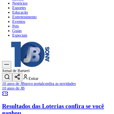
Negócios
Esportes
Educação
Entretenimento
Eventos
Pets
Guias
Especiais
Explore Tudo
Últimas Notícias
Previsão do Tempo
Trânsito e Rotas
Dia a Dia & Lazer
Jornal de Barueri
Transportes
Entrar
Gastronomia
10 anos de JB
novo portal
confira as novidades
Cinema & Shows
10 anos de JB
Jogos
Novo
Para Sua Empresa
Resultados das Loterias
confira se você
Anuncie no Portal
Cadastrar Empresa
ganhou