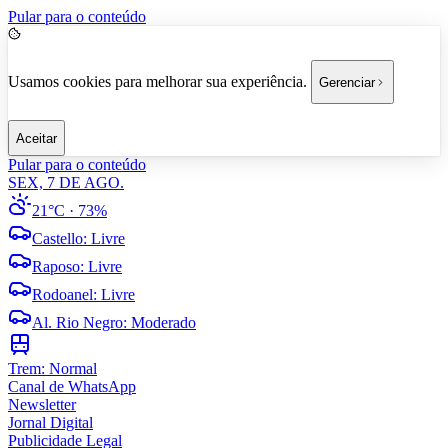
Pular para o conteúdo
Usamos cookies para melhorar sua experiência.
Gerenciar
Aceitar
Pular para o conteúdo
SEX, 7 DE AGO.
21°C
· 73%
Castello
:
Livre
Raposo
:
Livre
Rodoanel
:
Livre
Al. Rio Negro
:
Moderado
Trem:
Normal
Canal de WhatsApp
Newsletter
Jornal Digital
Publicidade Legal