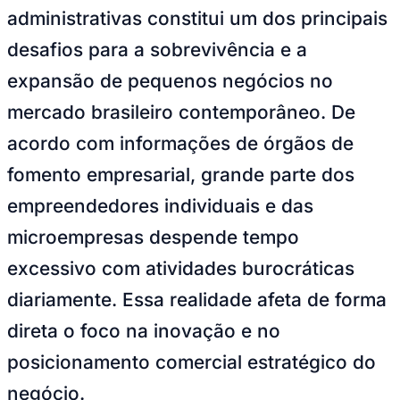
Feito por IA / Person Consultoria
—
Foto:
Divulgação
O gerenciamento de rotinas