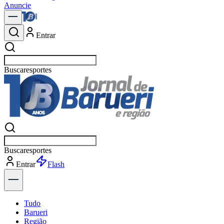
Anuncie
Entrar
Buscar
política
Buscar
política
Entrar
Tudo
Barueri
Região