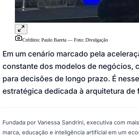
Panorama Econômico
Para Sua Empresa
Anuncie no Portal
Verificar Empresa
Novo
Anunciar Vagas
Novo
Créditos: Paulo Bareta
—
Foto:
Divulgação
Publicidade Legal
Em um cenário marcado pela aceleraçã
NBA
NFL
constante dos modelos de negócios, c
Fórmula 1
UFC
Tênis (ATP)
para decisões de longo prazo. É ness
MLB
NHL
estratégica dedicada à arquitetura de
Atletismo
Vôlei
NBB
Competições de Futebol
Fundada por Vanessa Sandrini, executiva com mais 
Brasileirão Série A
Brasileirão Série B
marca, educação e inteligência artificial em um ec
Paulistão