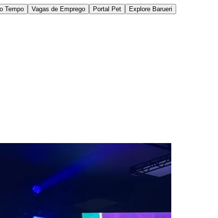
do Tempo
Vagas de Emprego
Portal Pet
Explore Barueri
des da Região
Cotia
Cruz Preta
Engenho Novo
Fazenda
im Iracema
Jardim Itaquiti
Jardim Julio
Jardim Líbano
Jardim Maria
vestre
Jardim Silveira
Jardim Tupã
Jardim Tupanci
Mutinga
Nova
arnaíba
Silveira
Tamboré
Vale do Sol
Vila Barros
Vila Boa Vista
Vila do