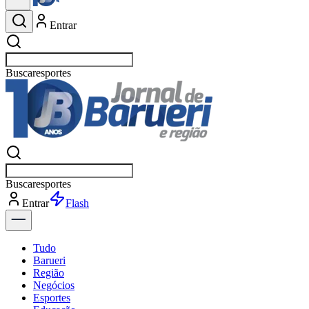
Entrar
Buscar
espo
Buscar
espo
Entrar
Flash
Tudo
Barueri
Região
Negócios
Esportes