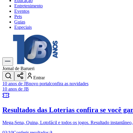
Educação
Entretenimento
Eventos
Pets
Guias
Especiais
Explore Tudo
Últimas Notícias
Previsão do Tempo
Trânsito e Rotas
Dia a Dia & Lazer
Jornal de Barueri
Transportes
Entrar
Gastronomia
10 anos de JB
novo portal
confira as novidades
Cinema & Shows
10 anos de JB
Jogos
Novo
Para Sua Empresa
Resultados das Loterias
confira se você ga
Anuncie no Portal
Cadastrar Empresa
Divulgar Vagas
Novo
Mega-Sena, Quina, Lotofácil e todos os jogos. Resultado instantâneo, s
Publicidade Legal
03
/
10
Conferir resultados