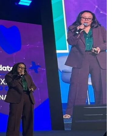
Morato
Taboão da Serra
Embu das Artes
São Roque