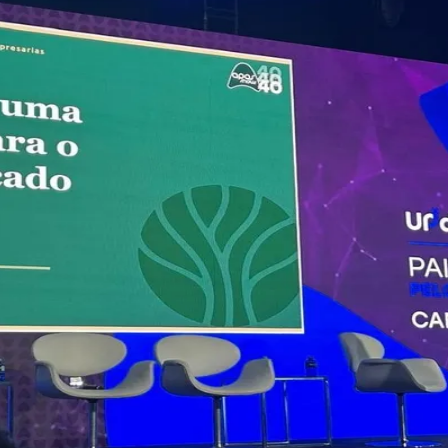
do Bom Jesus
Araçariguama
Cajamar
Caieiras
Franco da Rocha
Francisco 