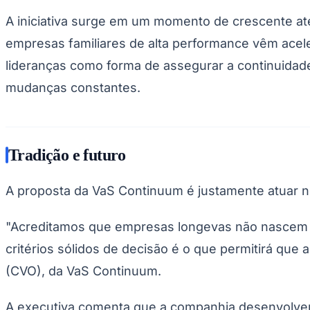
Copa do Brasil
A iniciativa surge em um momento de crescente a
Libertadores
Sul-Americana
empresas familiares de alta performance vêm acel
Copa América
Champions League
lideranças como forma de assegurar a continuida
Premier League
La Liga
mudanças constantes.
Bundesliga
Mundial 2026
Times - Ir direto
Tradição e futuro
A proposta da VaS Continuum é justamente atuar nes
"Acreditamos que empresas longevas não nascem da
critérios sólidos de decisão é o que permitirá que
(CVO), da VaS Continuum.
A executiva comenta que a companhia desenvolveu