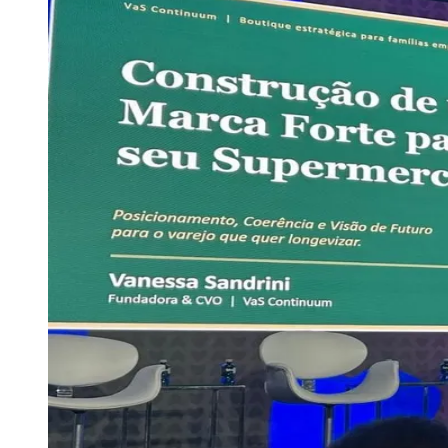
Publicidade Legal
Negócios Regionais
Turismo
Segurança Regional
Hospitais Estaduais
Parques & Represas
Cidades da Região
Santana de Parnaíba
Osasco
Carapicuíba
Jandira
Itapevi
Cotia
Pirapora 
Para Sua Empresa
Anuncie Regional
Guia de Empresas
Vagas na Região
Novo
Hub de Negócios
Guia Comercial
Selo Verificado
Portal Educacional
Agenda de Vestibulares
Vagas de Emprego
Concursos
Panorama Econômico