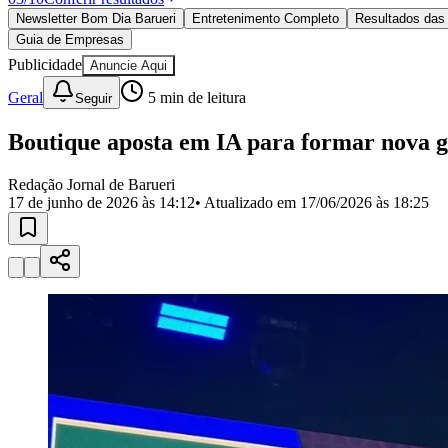
Política
Newsletter Bom Dia Barueri
Entretenimento Completo
Resultados das 
Eleições
Guia de Empresas
Esportes
Saúde
Publicidade
Anuncie Aqui
Segurança
Geral
5
min de leitura
Seguir
Cultura
Meio Ambiente
Obras
Boutique aposta em IA para formar nova g
Educação
Redação Jornal de Barueri
Bairros de Barueri
17 de junho de 2026 às 14:12
• Atualizado em
17/06/2026 às 18:25
Selecione sua região
Para notícias da sua região
Aldeia
Aldeia da Serra
Aldeia de Barueri
Alphaville
Bairro Jubran
Belva
Militar
Itapevi
Jandira
Jardim Audir
Jardim Belval
Jardim Califórnia
Jard
Cristina
Jardim Maria Helena
Jardim Mutinga
Jardim Paraíso
Jardim Pau
Aldeinha
Osasco
Parque dos Camargos
Parque Imperial
Parque Santa L
Conde
Vila Engenho Novo
Vila Márcia
Vila Nossa Sra. da Escada
Vila
Para Sua Empresa
Anuncie no Portal
Guia de Empresas
Divulgar Vagas
Novo