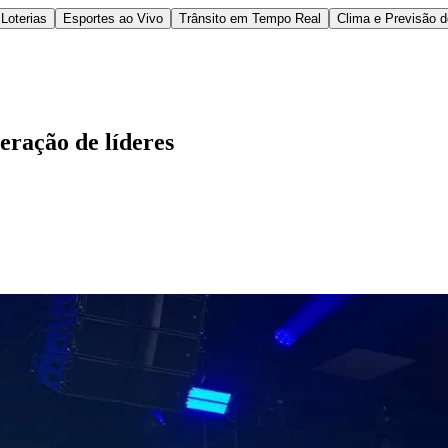
Loterias
Esportes ao Vivo
Trânsito em Tempo Real
Clima e Previsão 
eração de líderes
l
Bethaville
Boa Vista
Califórnia
Carapicuíba
Centro
Chácaras Marco
Cida
im dos Altos
Jardim dos Camargos
Jardim Esperança
Jardim Graziela
Jard
lista
Jardim Reginalice
Jardim São Luís
Jardim São Pedro
Jardim São Sil
uzia
Parque Viana
Pirapora do Bom Jesus
Recanto Phrynéa
Santana de P
 Porto
Votupoca