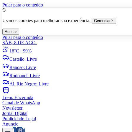
Pular para o conteúdo
Usamos cookies para melhorar sua experiência.
Gerenciar
Aceitar
Pular para o conteúdo
SÁB, 8 DE AGO.
16°C
· 99%
Castello
:
Livre
Raposo
:
Livre
Rodoanel
:
Livre
Al. Rio Negro
:
Livre
Trem:
Encerrada
Canal de WhatsApp
Newsletter
Jornal Digital
Publicidade Legal
Anuncie